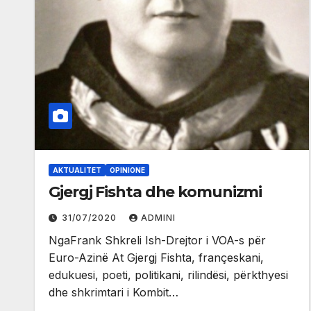
AKTUALITET
OPINIONE
Gjergj Fishta dhe komunizmi
31/07/2020
ADMINI
NgaFrank Shkreli Ish-Drejtor i VOA-s për
Euro-Azinë At Gjergj Fishta, françeskani,
edukuesi, poeti, politikani, rilindësi, përkthyesi
dhe shkrimtari i Kombit…