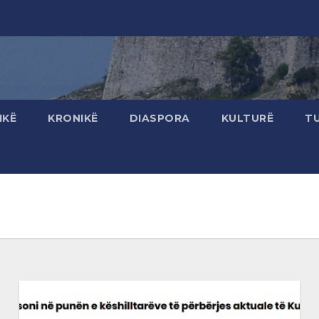
IKË
KRONIKË
DIASPORA
KULTURË
T