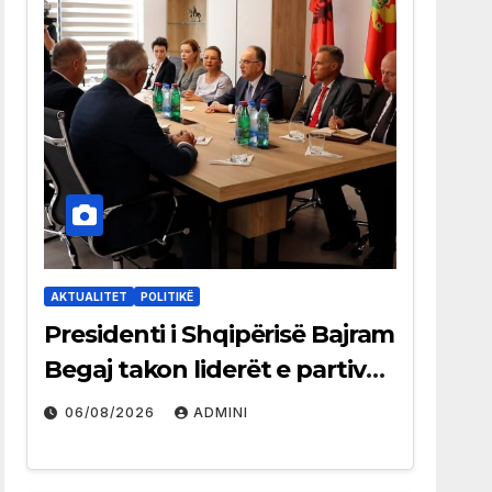
AKTUALITET
POLITIKË
Presidenti i Shqipërisë Bajram
Begaj takon liderët e partive
shqiptare në Ulqin
06/08/2026
ADMINI