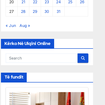
20
21
22
23
24
25
26
27
28
29
30
31
« Jun
Aug »
Kërko Në Ulqini Online
Të fundit