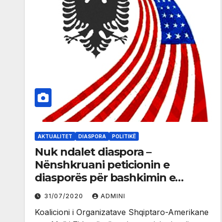
AKTUALITET
DIASPORA
POLITIKË
Nuk ndalet diaspora –
Nënshkruani peticionin e
diasporës për bashkimin e
partive shqiptare në Mal të Zi
31/07/2020
ADMINI
Koalicioni i Organizatave Shqiptaro-Amerikane