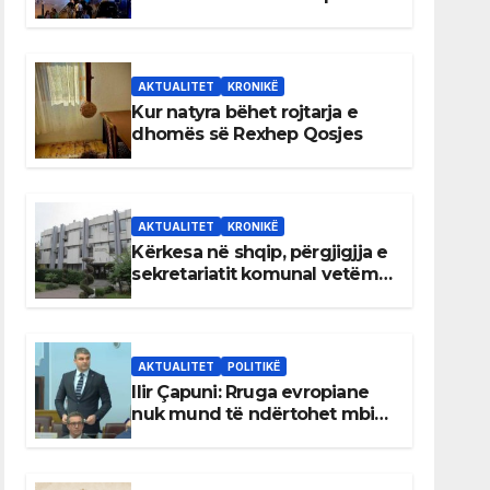
AKTUALITET
KRONIKË
Kur natyra bëhet rojtarja e
dhomës së Rexhep Qosjes
AKTUALITET
KRONIKË
Kërkesa në shqip, përgjigjja e
sekretariatit komunal vetëm
në gjuhën malazeze
AKTUALITET
POLITIKË
Ilir Çapuni: Rruga evropiane
nuk mund të ndërtohet mbi
ligje antikushtetuese