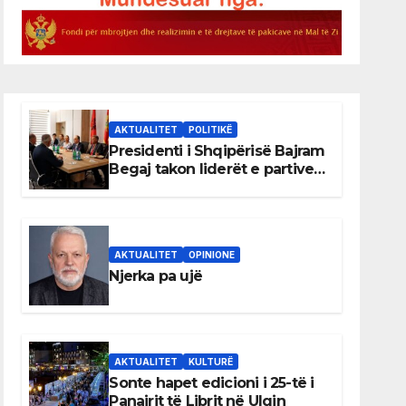
AKTUALITET
POLITIKË
Presidenti i Shqipërisë Bajram
Begaj takon liderët e partive
shqiptare në Ulqin
AKTUALITET
OPINIONE
Njerka pa ujë
AKTUALITET
KULTURË
Sonte hapet edicioni i 25-të i
Panairit të Librit në Ulqin