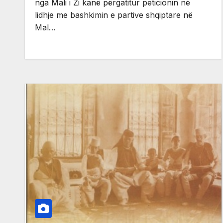
nga Mali i Zi kanë përgatitur peticionin në
lidhje me bashkimin e partive shqiptare në
Mal…