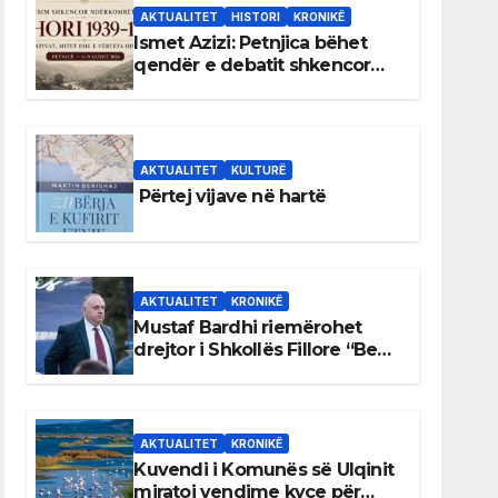
AKTUALITET
HISTORI
KRONIKË
Ismet Azizi: Petnjica bëhet
qendër e debatit shkencor
për Bihorin gjatë viteve 1939–
1948
AKTUALITET
KULTURË
Përtej vijave në hartë
AKTUALITET
KRONIKË
Mustaf Bardhi riemërohet
drejtor i Shkollës Fillore “Bedri
Elezaga”
AKTUALITET
KRONIKË
Kuvendi i Komunës së Ulqinit
miratoi vendime kyçe për