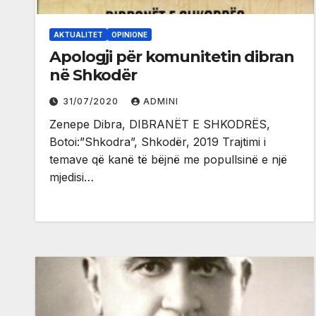
AKTUALITET
OPINIONE
Apologji për komunitetin dibran
në Shkodër
31/07/2020
ADMINI
Zenepe Dibra, DIBRANËT E SHKODRËS,
Botoi:”Shkodra”, Shkodër, 2019 Trajtimi i
temave që kanë të bëjnë me popullsinë e një
mjedisi…