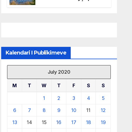
mbrojtjen e natyrës dhe
menaxhimin e qëndrueshëm
të burimeve më të çmuara
Kalendari I Publikimeve
July 2020
M
T
W
T
F
S
S
1
2
3
4
5
6
7
8
9
10
11
12
13
14
15
16
17
18
19