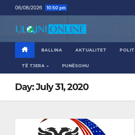
Skip
06/08/2026
10:50 pm
to
content
BALLINA
AKTUALITET
POLIT
TË TJERA
PUNËSOHU
Day:
July 31, 2020