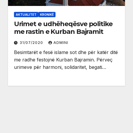
AKTUALITET
KRONIKË
Urimet e udhëheqësve politike
me rastin e Kurban Bajramit
31/07/2020
ADMINI
Besimtarët e fesë islame sot dhe për katër ditë
me radhe festojnë Kurban Bajramin. Përveç
urimeve për harmoni, solidaritet, begati…