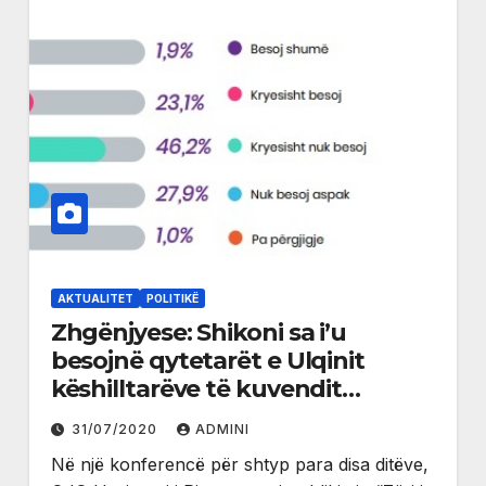
AKTUALITET
POLITIKË
Zhgënjyese: Shikoni sa i’u
besojnë qytetarët e Ulqinit
këshilltarëve të kuvendit
komunal
31/07/2020
ADMINI
Në një konferencë për shtyp para disa ditëve,