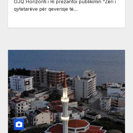
OJQ Horizonti i Ri prezantoi publikimin “Zëri i
qytetarëve për qeverisje të…