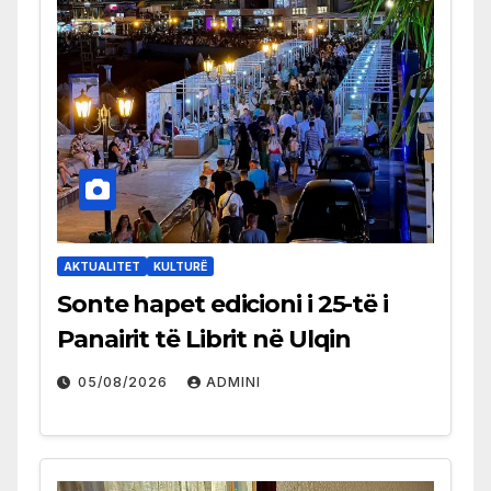
AKTUALITET
KULTURË
Sonte hapet edicioni i 25-të i
Panairit të Librit në Ulqin
05/08/2026
ADMINI