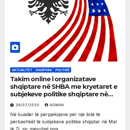
AKTUALITET
DIASPORA
POLITIKË
Takim online i organizatave
shqiptare në SHBA me kryetaret e
subjekeve politike shqiptare në
Mal të Zi
26/07/2020
ADMINI
Në kuadër të përpjeksjeve për një listë të
përbashkët të subjekeve politike shqiptar në Mal
të Zi, siç mësohet nga…