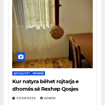
AKTUALITET
KRONIKË
Kur natyra bëhet rojtarja e
dhomës së Rexhep Qosjes
03/08/2026
ADMINI