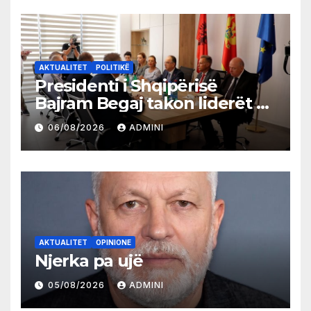
AKTUALITET
POLITIKË
Presidenti i Shqipërisë
Bajram Begaj takon liderët e
partive shqiptare në Ulqin
06/08/2026
ADMINI
AKTUALITET
OPINIONE
Njerka pa ujë
05/08/2026
ADMINI