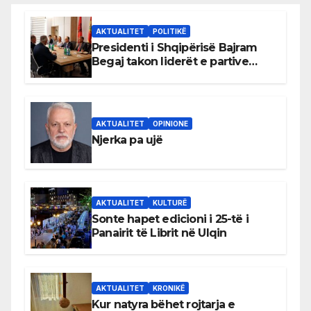
AKTUALITET
POLITIKË
Presidenti i Shqipërisë Bajram
Begaj takon liderët e partive
shqiptare në Ulqin
AKTUALITET
OPINIONE
Njerka pa ujë
AKTUALITET
KULTURË
Sonte hapet edicioni i 25-të i
Panairit të Librit në Ulqin
AKTUALITET
KRONIKË
Kur natyra bëhet rojtarja e