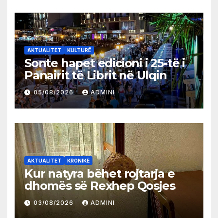
AKTUALITET
KULTURË
Sonte hapet edicioni i 25-të i
Panairit të Librit në Ulqin
05/08/2026
ADMINI
AKTUALITET
KRONIKË
Kur natyra bëhet rojtarja e
dhomës së Rexhep Qosjes
03/08/2026
ADMINI