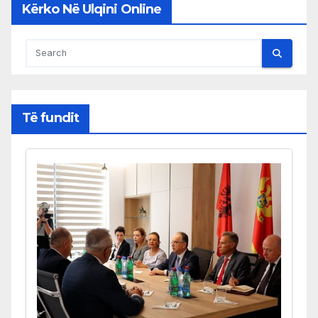
Kërko Në Ulqini Online
Të fundit