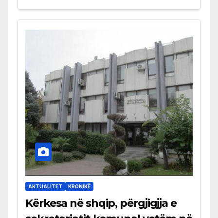
AKTUALITET
KRONIKË
Kërkesa në shqip, përgjigjja e