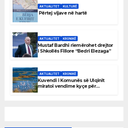
AKTUALITET
KULTURË
Përtej vijave në hartë
AKTUALITET
KRONIKË
Mustaf Bardhi riemërohet drejtor
i Shkollës Fillore “Bedri Elezaga”
AKTUALITET
KRONIKË
Kuvendi i Komunës së Ulqinit
miratoi vendime kyçe për
mbrojtjen e natyrës dhe
menaxhimin e qëndrueshëm të
burimeve më të çmuara