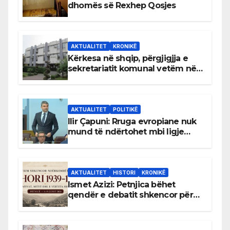
dhomës së Rexhep Qosjes
AKTUALITET
KRONIKË
Kërkesa në shqip, përgjigjja e
sekretariatit komunal vetëm në
gjuhën malazeze
AKTUALITET
POLITIKË
Ilir Çapuni: Rruga evropiane nuk
mund të ndërtohet mbi ligje
antikushtetuese
AKTUALITET
HISTORI
KRONIKË
Ismet Azizi: Petnjica bëhet
qendër e debatit shkencor për
Bihorin gjatë viteve 1939–1948