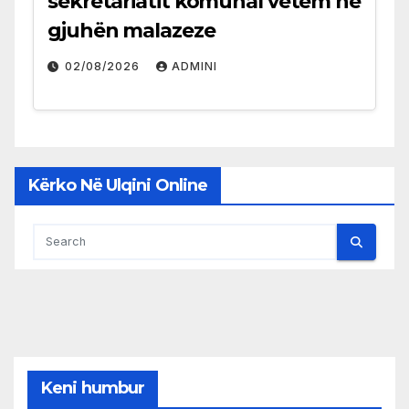
sekretariatit komunal vetëm në
gjuhën malazeze
02/08/2026
ADMINI
Kërko Në Ulqini Online
Keni humbur