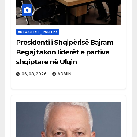
AKTUALITET
POLITIKË
Presidenti i Shqipërisë Bajram
Begaj takon liderët e partive
shqiptare në Ulqin
06/08/2026
ADMINI