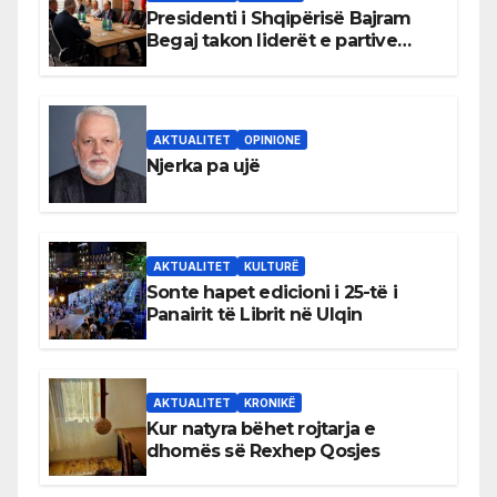
Presidenti i Shqipërisë Bajram
Begaj takon liderët e partive
shqiptare në Ulqin
AKTUALITET
OPINIONE
Njerka pa ujë
AKTUALITET
KULTURË
Sonte hapet edicioni i 25-të i
Panairit të Librit në Ulqin
AKTUALITET
KRONIKË
Kur natyra bëhet rojtarja e
dhomës së Rexhep Qosjes