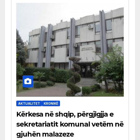
AKTUALITET
KRONIKË
Kërkesa në shqip, përgjigjja e
sekretariatit komunal vetëm në
gjuhën malazeze