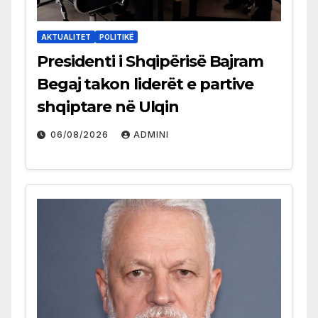
AKTUALITET
POLITIKË
Presidenti i Shqipërisë Bajram
Begaj takon liderët e partive
shqiptare në Ulqin
06/08/2026
ADMINI