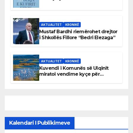
AKTUALITET
KRONIKË
Mustaf Bardhi riemërohet drejtor
i Shkollës Fillore “Bedri Elezaga”
AKTUALITET
KRONIKË
Kuvendi i Komunës së Ulqinit
miratoi vendime kyçe për
mbrojtjen e natyrës dhe
menaxhimin e qëndrueshëm të
burimeve më të çmuara
Kalendari I Publikimeve