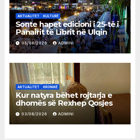
AKTUALITET
KULTURË
Sonte hapet edicioni i 25-të i
Panairit të Librit në Ulqin
05/08/2026
ADMINI
AKTUALITET
KRONIKË
Kur natyra bëhet rojtarja e
dhomës së Rexhep Qosjes
03/08/2026
ADMINI