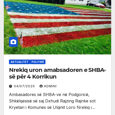
AKTUALITET
POLITIKË
Nrekiq uron amabsadoren e SHBA-
së për 4 Korrikun
04/07/2020
ADMINI
Ambasadores së SHBA-ve në Podgoricë,
Shkëlqesisë së saj Dxhudi Rajzing Rajnke sot
Kryetari i Komunes së Ulqinit Loro Nrekiq i…