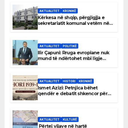
AKTUALITET
KRONIKË
Kërkesa në shqip, përgjigjja e
sekretariatit komunal vetëm në
gjuhën malazeze
AKTUALITET
POLITIKË
Ilir Çapuni: Rruga evropiane nuk
mund të ndërtohet mbi ligje
antikushtetuese
AKTUALITET
HISTORI
KRONIKË
Ismet Azizi: Petnjica bëhet
qendër e debatit shkencor për
Bihorin gjatë viteve 1939–1948
AKTUALITET
KULTURË
Përtej vijave në hartë