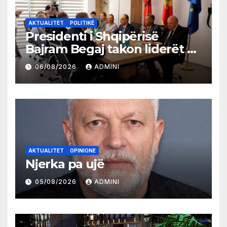
AKTUALITET
POLITIKË
Presidenti i Shqipërisë
Bajram Begaj takon liderët e
partive shqiptare në Ulqin
06/08/2026
ADMINI
AKTUALITET
OPINIONE
Njerka pa ujë
05/08/2026
ADMINI