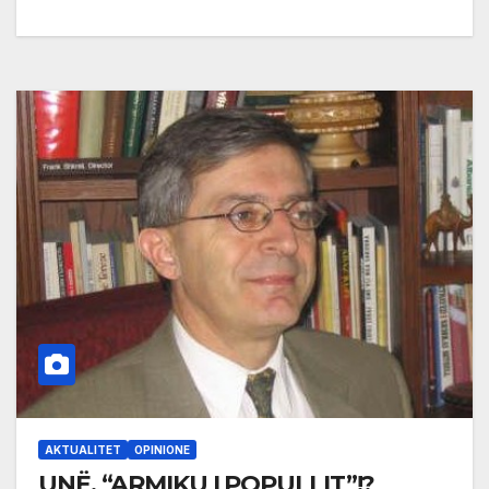
AKTUALITET
OPINIONE
UNË, “ARMIKU I POPULLIT”!?