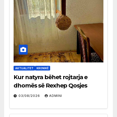
AKTUALITET
KRONIKË
Kur natyra bëhet rojtarja e
dhomës së Rexhep Qosjes
03/08/2026
ADMINI