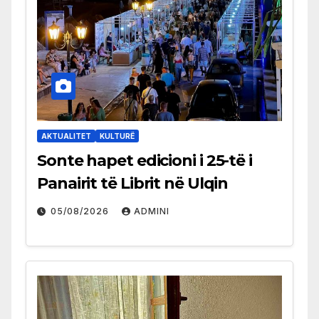
AKTUALITET
KULTURË
Sonte hapet edicioni i 25-të i
Panairit të Librit në Ulqin
05/08/2026
ADMINI