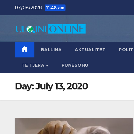
Skip
07/08/2026
11:48 am
to
content
BALLINA
AKTUALITET
POLIT
TË TJERA
PUNËSOHU
Day:
July 13, 2020