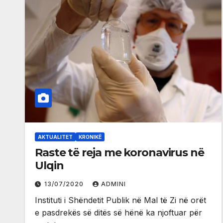
AKTUALITET
KRONIKË
Raste të reja me koronavirus në
Ulqin
13/07/2020
ADMINI
Instituti i Shëndetit Publik në Mal të Zi në orët
e pasdrekës së ditës së hënë ka njoftuar për