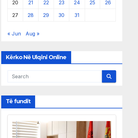
20
21
22
23
24
25
26
27
28
29
30
31
« Jun
Aug »
Kërko Në Ulqini Online
Të fundit