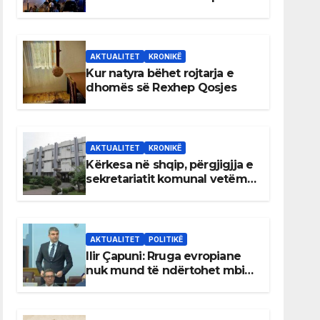
AKTUALITET
KRONIKË
Kur natyra bëhet rojtarja e
dhomës së Rexhep Qosjes
AKTUALITET
KRONIKË
Kërkesa në shqip, përgjigjja e
sekretariatit komunal vetëm
në gjuhën malazeze
AKTUALITET
POLITIKË
Ilir Çapuni: Rruga evropiane
nuk mund të ndërtohet mbi
ligje antikushtetuese