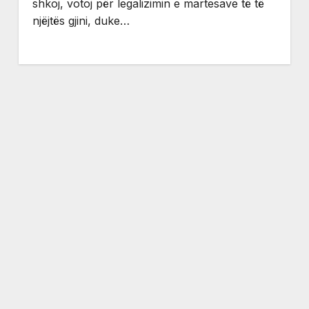
shkoj, votoj për legalizimin e martesave të të
njëjtës gjini, duke…