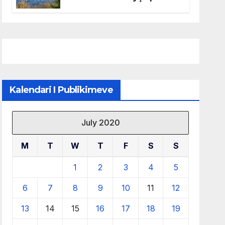
mbrojtjen e natyrës dhe
menaxhimin e qëndrueshëm
të burimeve më të çmuara
Kalendari I Publikimeve
July 2020
M
T
W
T
F
S
S
1
2
3
4
5
6
7
8
9
10
11
12
13
14
15
16
17
18
19