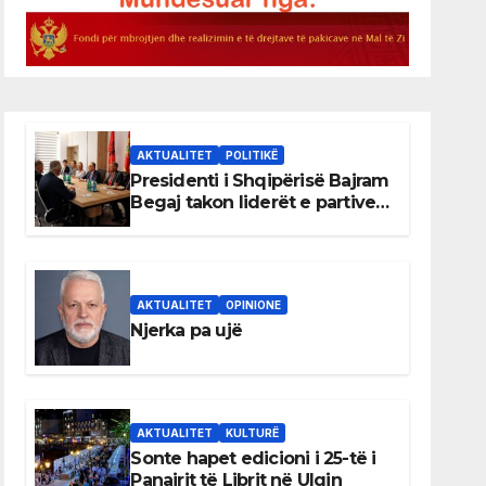
AKTUALITET
POLITIKË
Presidenti i Shqipërisë Bajram
Begaj takon liderët e partive
shqiptare në Ulqin
AKTUALITET
OPINIONE
Njerka pa ujë
AKTUALITET
KULTURË
Sonte hapet edicioni i 25-të i
Panairit të Librit në Ulqin