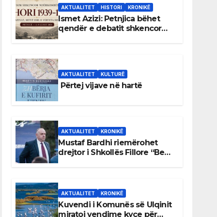
AKTUALITET
HISTORI
KRONIKË
Ismet Azizi: Petnjica bëhet
qendër e debatit shkencor
për Bihorin gjatë viteve 1939–
1948
AKTUALITET
KULTURË
Përtej vijave në hartë
AKTUALITET
KRONIKË
Mustaf Bardhi riemërohet
drejtor i Shkollës Fillore “Bedri
Elezaga”
AKTUALITET
KRONIKË
Kuvendi i Komunës së Ulqinit
miratoi vendime kyçe për