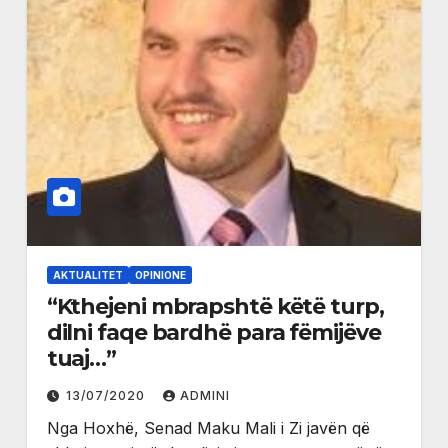
AKTUALITET
OPINIONE
“Kthejeni mbrapshtë këtë turp,
dilni faqe bardhë para fëmijëve
tuaj…”
13/07/2020
ADMINI
Nga Hoxhë, Senad Maku Mali i Zi javën që