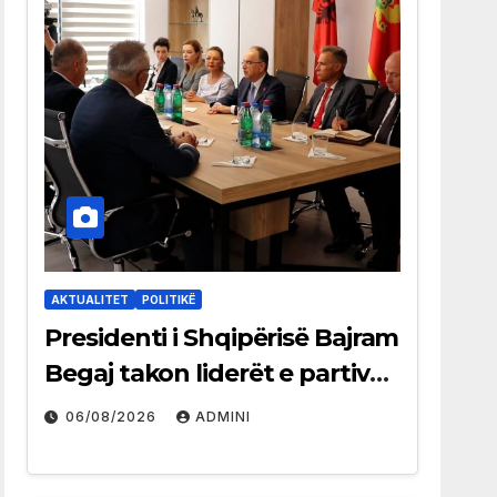
AKTUALITET
POLITIKË
Presidenti i Shqipërisë Bajram
Begaj takon liderët e partive
shqiptare në Ulqin
06/08/2026
ADMINI