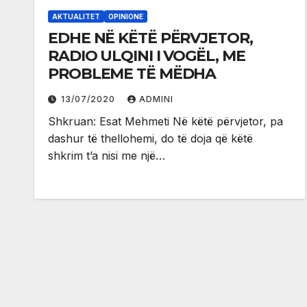
AKTUALITET
OPINIONE
EDHE NË KËTË PËRVJETOR,
RADIO ULQINI I VOGËL, ME
PROBLEME TË MËDHA
13/07/2020
ADMINI
Shkruan: Esat Mehmeti Në këtë përvjetor, pa
dashur të thellohemi, do të doja që këtë
shkrim t’a nisi me një…