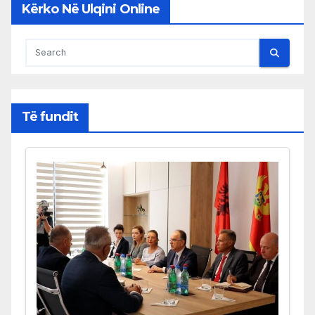
Kërko Në Ulqini Online
Të fundit