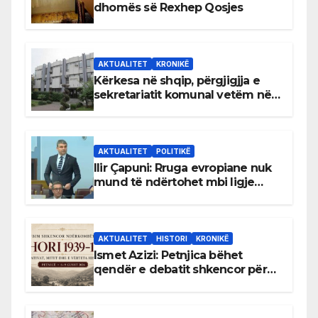
dhomës së Rexhep Qosjes
AKTUALITET
KRONIKË
Kërkesa në shqip, përgjigjja e
sekretariatit komunal vetëm në
gjuhën malazeze
AKTUALITET
POLITIKË
Ilir Çapuni: Rruga evropiane nuk
mund të ndërtohet mbi ligje
antikushtetuese
AKTUALITET
HISTORI
KRONIKË
Ismet Azizi: Petnjica bëhet
qendër e debatit shkencor për
Bihorin gjatë viteve 1939–1948