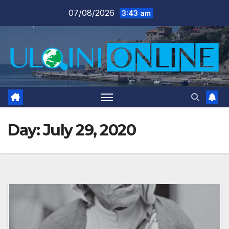
Skip
07/08/2026
3:43 am
to
content
Day:
July 29, 2020