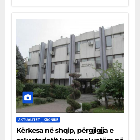
AKTUALITET
KRONIKË
Kërkesa në shqip, përgjigjja e