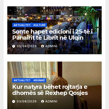
AKTUALITET
KULTURË
Sonte hapet edicioni i 25-të i
Panairit të Librit në Ulqin
05/08/2026
ADMINI
AKTUALITET
KRONIKË
Kur natyra bëhet rojtarja e
dhomës së Rexhep Qosjes
03/08/2026
ADMINI