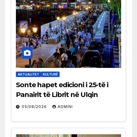
AKTUALITET
KULTURË
Sonte hapet edicioni i 25-të i
Panairit të Librit në Ulqin
05/08/2026
ADMINI