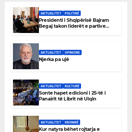
AKTUALITET
POLITIKË
Presidenti i Shqipërisë Bajram
Begaj takon liderët e partive
shqiptare në Ulqin
AKTUALITET
OPINIONE
Njerka pa ujë
AKTUALITET
KULTURË
Sonte hapet edicioni i 25-të i
Panairit të Librit në Ulqin
AKTUALITET
KRONIKË
Kur natyra bëhet rojtarja e