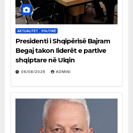
AKTUALITET
POLITIKË
Presidenti i Shqipërisë Bajram
Begaj takon liderët e partive
shqiptare në Ulqin
06/08/2026
ADMINI