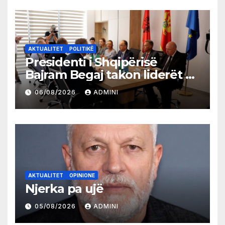
AKTUALITET
POLITIKË
Presidenti i Shqipërisë
Bajram Begaj takon liderët e
partive shqiptare në Ulqin
06/08/2026
ADMINI
AKTUALITET
OPINIONE
Njerka pa ujë
05/08/2026
ADMINI