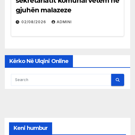
sekretariatit komunal vetëm në
gjuhën malazeze
02/08/2026
ADMINI
Kërko Në Ulqini Online
Keni humbur