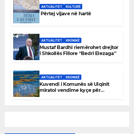
AKTUALITET
KULTURË
Përtej vijave në hartë
AKTUALITET
KRONIKË
Mustaf Bardhi riemërohet drejtor
i Shkollës Fillore “Bedri Elezaga”
AKTUALITET
KRONIKË
Kuvendi i Komunës së Ulqinit
miratoi vendime kyçe për
mbrojtjen e natyrës dhe
menaxhimin e qëndrueshëm të
burimeve më të çmuara