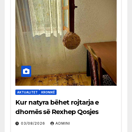
AKTUALITET
KRONIKË
Kur natyra bëhet rojtarja e
dhomës së Rexhep Qosjes
03/08/2026
ADMINI