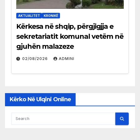
AKTUALITET
KRONIKË
Kërkesa në shqip, përgjigjja e
sekretariatit komunal vetëm në
gjuhën malazeze
02/08/2026
ADMINI
Kërko Në Ulqini Online