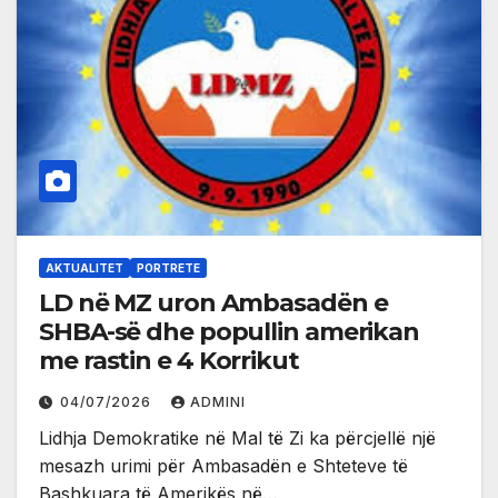
AKTUALITET
PORTRETE
LD në MZ uron Ambasadën e
SHBA-së dhe popullin amerikan
me rastin e 4 Korrikut
04/07/2026
ADMINI
Lidhja Demokratike në Mal të Zi ka përcjellë një
mesazh urimi për Ambasadën e Shteteve të
Bashkuara të Amerikës në…