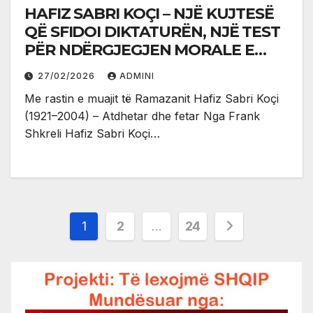
HAFIZ SABRI KOÇI – NJË KUJTESË
QË SFIDOI DIKTATURËN, NJË TEST
PËR NDËRGJEGJEN MORALE E
POLITIKE TË SHQIPTARËVE SOT
27/02/2026
ADMINI
Me rastin e muajit të Ramazanit Hafiz Sabri Koçi
(1921–2004) – Atdhetar dhe fetar Nga Frank
Shkreli Hafiz Sabri Koçi…
Posts
1
2
…
24
pagination