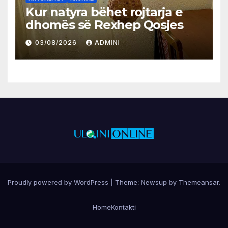
Kur natyra bëhet rojtarja e
dhomës së Rexhep Qosjes
03/08/2026
ADMINI
Proudly powered by WordPress
|
Theme:
Newsup
by
Themeansar
.
Home
Kontakti