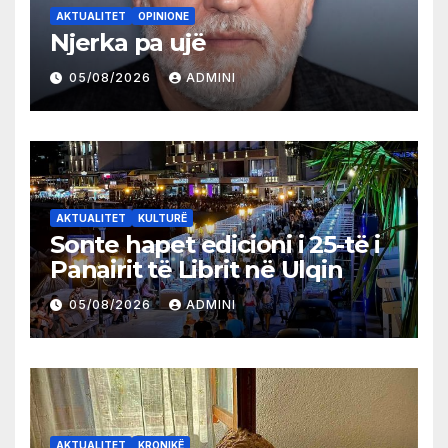
AKTUALITET
OPINIONE
Njerka pa ujë
05/08/2026
ADMINI
AKTUALITET
KULTURË
Sonte hapet edicioni i 25-të i
Panairit të Librit në Ulqin
05/08/2026
ADMINI
AKTUALITET
KRONIKË