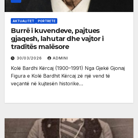
AKTUALITET
PORTRETE
Burrë i kuvendeve, pajtues
gjaqesh, lahutar dhe vajtor i
traditës malësore
30/03/2026
ADMINI
Kolë Bardhi Kërcaj (1900–1991) Nga Gjekë Gjonaj
Figura e Kolë Bardhit Kërcaj zë një vend të
veçantë në kujtesën historike…