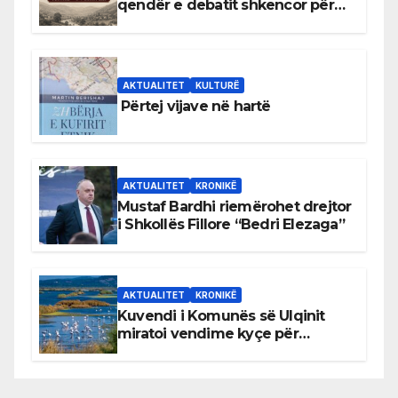
qendër e debatit shkencor për
Bihorin gjatë viteve 1939–1948
AKTUALITET
KULTURË
Përtej vijave në hartë
AKTUALITET
KRONIKË
Mustaf Bardhi riemërohet drejtor
i Shkollës Fillore “Bedri Elezaga”
AKTUALITET
KRONIKË
Kuvendi i Komunës së Ulqinit
miratoi vendime kyçe për
mbrojtjen e natyrës dhe
menaxhimin e qëndrueshëm të
burimeve më të çmuara