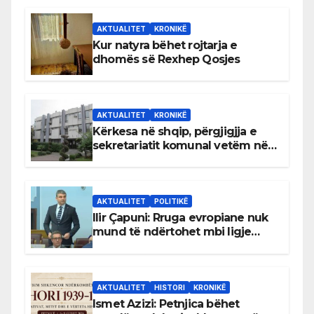
AKTUALITET
KRONIKË
Kur natyra bëhet rojtarja e
dhomës së Rexhep Qosjes
AKTUALITET
KRONIKË
Kërkesa në shqip, përgjigjja e
sekretariatit komunal vetëm në
gjuhën malazeze
AKTUALITET
POLITIKË
Ilir Çapuni: Rruga evropiane nuk
mund të ndërtohet mbi ligje
antikushtetuese
AKTUALITET
HISTORI
KRONIKË
Ismet Azizi: Petnjica bëhet