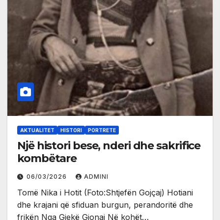
AKTUALITET
HISTORI
PORTRETE
Një histori bese, nderi dhe sakrifice
kombëtare
06/03/2026
ADMINI
Tomë Nika i Hotit (Foto:Shtjefën Gojçaj) Hotiani
dhe krajani që sfiduan burgun, perandoritë dhe
frikën Nga Gjekë Gjonaj Në kohët…