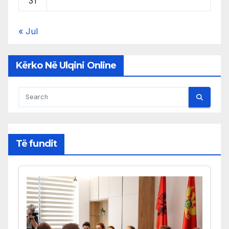
31
« Jul
Kërko Në Ulqini Online
Të fundit