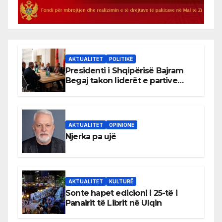
AKTUALITET
POLITIKË
Presidenti i Shqipërisë Bajram
Begaj takon liderët e partive
shqiptare në Ulqin
AKTUALITET
OPINIONE
Njerka pa ujë
AKTUALITET
KULTURË
Sonte hapet edicioni i 25-të i
Panairit të Librit në Ulqin