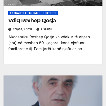
AKTUALITET
KRONIKË
PORTRETE
Vdiq Rexhep Qosja
23/04/2026
ADMINI
Akademiku Rexhep Qosja ka vdekur të enjten
(sot) në moshën 89-vjeçare, kanë njoftuar
familjarët e tij. Familjarët kanë njoftuar po…