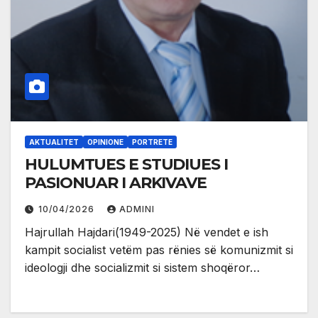
AKTUALITET
OPINIONE
PORTRETE
HULUMTUES E STUDIUES I
PASIONUAR I ARKIVAVE
10/04/2026
ADMINI
Hajrullah Hajdari(1949-2025) Në vendet e ish
kampit socialist vetëm pas rënies së komunizmit si
ideologji dhe socializmit si sistem shoqëror…