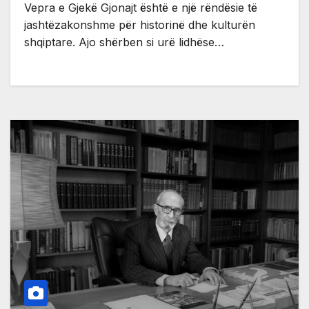
Vepra e Gjekë Gjonajt është e një rëndësie të
jashtëzakonshme për historinë dhe kulturën
shqiptare. Ajo shërben si urë lidhëse…