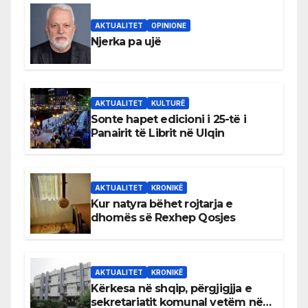
AKTUALITET
OPINIONE
Njerka pa ujë
AKTUALITET
KULTURË
Sonte hapet edicioni i 25-të i
Panairit të Librit në Ulqin
AKTUALITET
KRONIKË
Kur natyra bëhet rojtarja e
dhomës së Rexhep Qosjes
AKTUALITET
KRONIKË
Kërkesa në shqip, përgjigjja e
sekretariatit komunal vetëm në