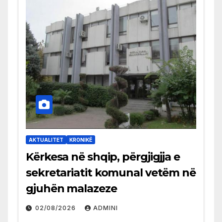
AKTUALITET
KRONIKË
Kërkesa në shqip, përgjigjja e
sekretariatit komunal vetëm në
gjuhën malazeze
02/08/2026
ADMINI