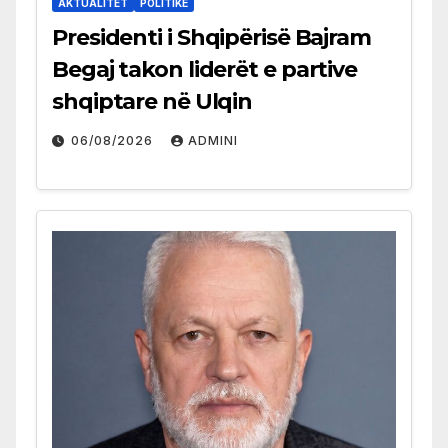
AKTUALITET
POLITIKË
Presidenti i Shqipërisë Bajram
Begaj takon liderët e partive
shqiptare në Ulqin
06/08/2026
ADMINI