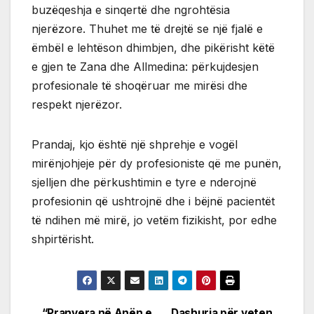
buzëqeshja e sinqertë dhe ngrohtësia
njerëzore. Thuhet me të drejtë se një fjalë e
ëmbël e lehtëson dhimbjen, dhe pikërisht këtë
e gjen te Zana dhe Allmedina: përkujdesjen
profesionale të shoqëruar me mirësi dhe
respekt njerëzor.
Prandaj, kjo është një shprehje e vogël
mirënjohjeje për dy profesioniste që me punën,
sjelljen dhe përkushtimin e tyre e nderojnë
profesionin që ushtrojnë dhe i bëjnë pacientët
të ndihen më mirë, jo vetëm fizikisht, por edhe
shpirtërisht.
“Pranvera në Anën e
Dashuria për veten