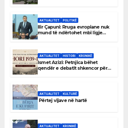
gjuhën malazeze
AKTUALITET
POLITIKË
Ilir Çapuni: Rruga evropiane nuk
mund të ndërtohet mbi ligje
antikushtetuese
AKTUALITET
HISTORI
KRONIKË
Ismet Azizi: Petnjica bëhet
qendër e debatit shkencor për
Bihorin gjatë viteve 1939–1948
AKTUALITET
KULTURË
Përtej vijave në hartë
AKTUALITET
KRONIKË