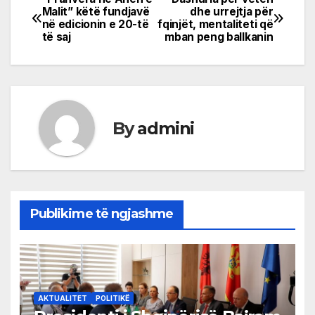
Post
Malit” këtë fundjavë
dhe urrejtja për
në edicionin e 20-të
fqinjët, mentaliteti që
navigation
të saj
mban peng ballkanin
By
admini
Publikime të ngjashme
AKTUALITET
POLITIKË