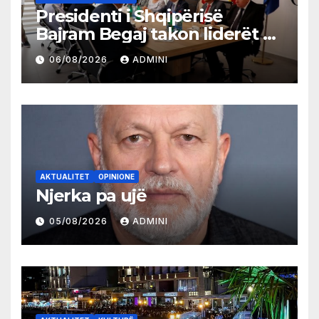
Presidenti i Shqipërisë
Bajram Begaj takon liderët e
partive shqiptare në Ulqin
06/08/2026
ADMINI
AKTUALITET
OPINIONE
Njerka pa ujë
05/08/2026
ADMINI