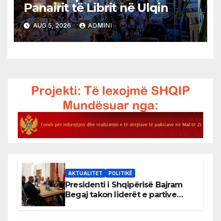
Panairit të Librit në Ulqin
AUG 5, 2026
ADMINI
AKTUALITET
POLITIKË
Presidenti i Shqipërisë Bajram
Begaj takon liderët e partive
shqiptare në Ulqin