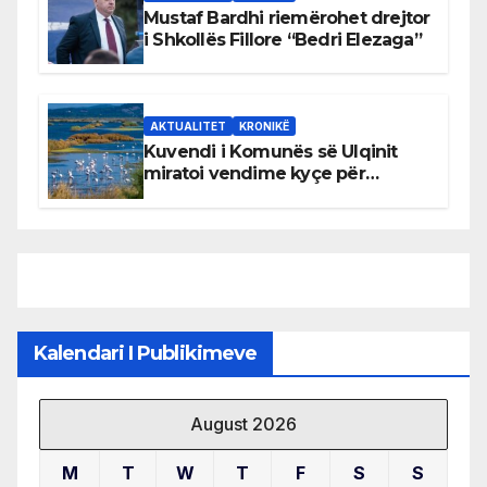
Mustaf Bardhi riemërohet drejtor
i Shkollës Fillore “Bedri Elezaga”
AKTUALITET
KRONIKË
Kuvendi i Komunës së Ulqinit
miratoi vendime kyçe për
mbrojtjen e natyrës dhe
menaxhimin e qëndrueshëm të
burimeve më të çmuara
Kalendari I Publikimeve
August 2026
M
T
W
T
F
S
S