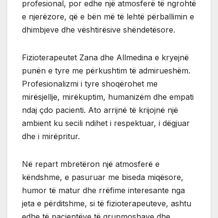
profesional, por edhe një atmosferë të ngrohtë
e njerëzore, që e bën më të lehtë përballimin e
dhimbjeve dhe vështirësive shëndetësore.
Fizioterapeutet Zana dhe Allmedina e kryejnë
punën e tyre me përkushtim të admirueshëm.
Profesionalizmi i tyre shoqërohet me
mirësjellje, mirëkuptim, humanizëm dhe empati
ndaj çdo pacienti. Ato arrijnë të krijojnë një
ambient ku secili ndihet i respektuar, i dëgjuar
dhe i mirëpritur.
Në repart mbretëron një atmosferë e
këndshme, e pasuruar me biseda miqësore,
humor të matur dhe rrëfime interesante nga
jeta e përditshme, si të fizioterapeuteve, ashtu
edhe të pacientëve të grupmoshave dhe