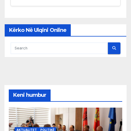
Kërko Në Ulqini Online
Keni humbur
AKTUALITET
POLITIKË