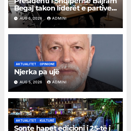
Presidenti i Shqipërisë Bajram
Begaj takon liderët e partive
shqiptare në Ulqin
AUG 6, 2026
ADMINI
AKTUALITET
OPINIONE
Njerka pa ujë
AUG 5, 2026
ADMINI
AKTUALITET
KULTURË
Sonte hapet edicioni i 25-të i