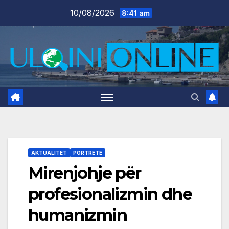
Skip
10/08/2026
8:41 am
to
content
AKTUALITET
PORTRETE
Mirenjohje për
profesionalizmin dhe
humanizmin