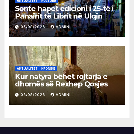
AKTUALITET
KULTURË
Sonte hapet edicioni i 25-të i
Panairit të Librit në Ulqin
05/08/2026
ADMINI
AKTUALITET
KRONIKË
Kur natyra bëhet rojtarja e
dhomës së Rexhep Qosjes
03/08/2026
ADMINI