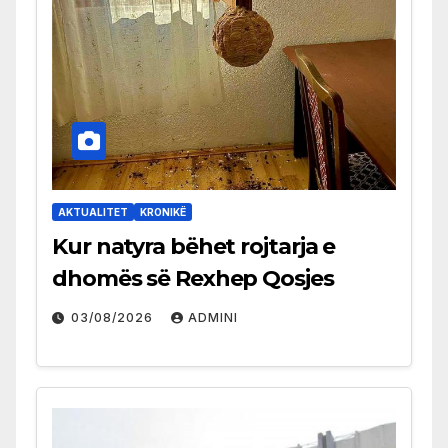
AKTUALITET
KRONIKË
Kur natyra bëhet rojtarja e
dhomës së Rexhep Qosjes
03/08/2026
ADMINI