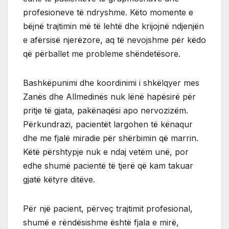
profesioneve të ndryshme. Këto momente e
bëjnë trajtimin më të lehtë dhe krijojnë ndjenjën
e afërsisë njerëzore, aq të nevojshme për këdo
që përballet me probleme shëndetësore.
Bashkëpunimi dhe koordinimi i shkëlqyer mes
Zanës dhe Allmedinës nuk lënë hapësirë për
pritje të gjata, pakënaqësi apo nervozizëm.
Përkundrazi, pacientët largohen të kënaqur
dhe me fjalë miradie për shërbimin që marrin.
Këtë përshtypje nuk e ndaj vetëm unë, por
edhe shumë pacientë të tjerë që kam takuar
gjatë këtyre ditëve.
Për një pacient, përveç trajtimit profesional,
shumë e rëndësishme është fjala e mirë,