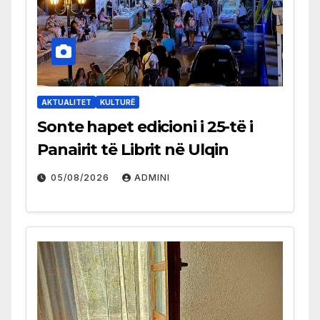
AKTUALITET
KULTURË
Sonte hapet edicioni i 25-të i
Panairit të Librit në Ulqin
05/08/2026
ADMINI