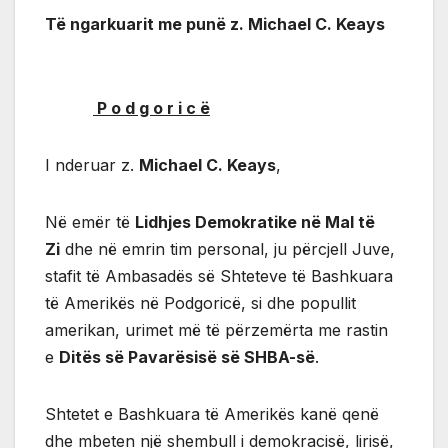
Të ngarkuarit me punë z. Michael C. Keays
P o d g o r i c ë
I nderuar z.
Michael C. Keays
,
Në emër të
Lidhjes Demokratike në Mal të
Zi
dhe në emrin tim personal, ju përcjell Juve,
stafit të Ambasadës së Shteteve të Bashkuara
të Amerikës në Podgoricë, si dhe popullit
amerikan, urimet më të përzemërta me rastin
e
Ditës së Pavarësisë së SHBA-së
.
Shtetet e Bashkuara të Amerikës kanë qenë
dhe mbeten një shembull i demokracisë, lirisë,