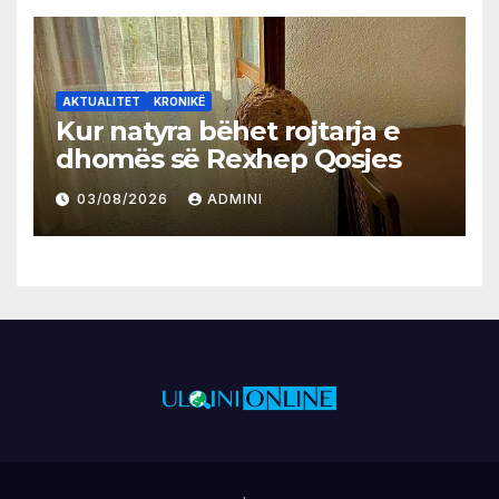
AKTUALITET
KRONIKË
Kur natyra bëhet rojtarja e
dhomës së Rexhep Qosjes
03/08/2026
ADMINI