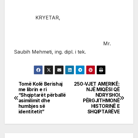
KRYETAR,
Mr.
Saubih Mehmeti, ing. dipl. i tek.
Tomë Kolë Berishaj
250-VJET AMERIKË:
Post
me librin e ri
NJË MIQËSI QË
“Shqiptarët përballë
NDRYSHOI
navigation
asimilimit dhe
PËRGJITHMONË
humbjes së
HISTORINË E
identitetit”
SHQIPTARËVE