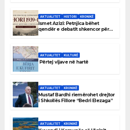
AKTUALITET
HISTORI
KRONIKË
Ismet Azizi: Petnjica bëhet
qendër e debatit shkencor për
Bihorin gjatë viteve 1939–1948
AKTUALITET
KULTURË
Përtej vijave në hartë
AKTUALITET
KRONIKË
Mustaf Bardhi riemërohet drejtor
i Shkollës Fillore “Bedri Elezaga”
AKTUALITET
KRONIKË