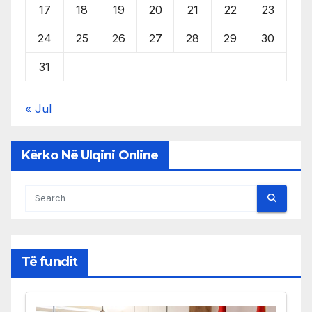
17
18
19
20
21
22
23
24
25
26
27
28
29
30
31
« Jul
Kërko Në Ulqini Online
Të fundit