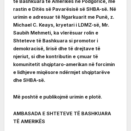
të Bashkuara të Amerikës në Podgoricë, me
rastin e Ditës së Pavarësisë së SHBA-së. Në
urimin e adresuar të Ngarkuarit me Punë, z.
Michael C. Keays, kryetari i LDMZ-së, Mr.
Saubih Mehmeti, ka vlerësuar rolin e
Shteteve të Bashkuara si promotor i
demokracisë, lirisë dhe të drejtave të
njeriut, si dhe kontributin e çmuar të
komunitetit shqiptaro-amerikan në forcimin
e lidhjeve miqësore ndërmjet shqiptarëve
dhe SHBA-së.
Më poshtë e publikojmë urimin e plotë
.
AMBASADA E SHTETEVE TË BASHKUARA
TË AMERIKËS