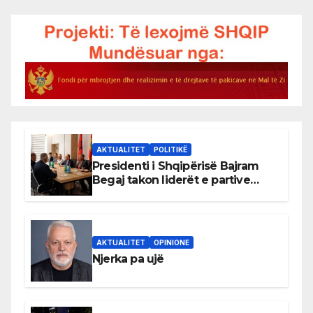
AKTUALITET
POLITIKË
Presidenti i Shqipërisë Bajram
Begaj takon liderët e partive
shqiptare në Ulqin
AKTUALITET
OPINIONE
Njerka pa ujë