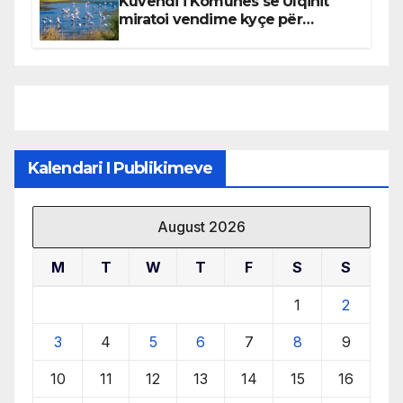
Kuvendi i Komunës së Ulqinit
miratoi vendime kyçe për
mbrojtjen e natyrës dhe
menaxhimin e qëndrueshëm të
burimeve më të çmuara
Kalendari I Publikimeve
August 2026
M
T
W
T
F
S
S
1
2
3
4
5
6
7
8
9
10
11
12
13
14
15
16