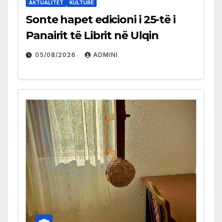
AKTUALITET
KULTURË
Sonte hapet edicioni i 25-të i
Panairit të Librit në Ulqin
05/08/2026
ADMINI