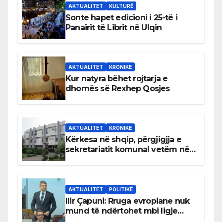
AKTUALITET
KULTURË
Sonte hapet edicioni i 25-të i
Panairit të Librit në Ulqin
AKTUALITET
KRONIKË
Kur natyra bëhet rojtarja e
dhomës së Rexhep Qosjes
AKTUALITET
KRONIKË
Kërkesa në shqip, përgjigjja e
sekretariatit komunal vetëm në
gjuhën malazeze
AKTUALITET
POLITIKË
Ilir Çapuni: Rruga evropiane nuk
mund të ndërtohet mbi ligje
antikushtetuese