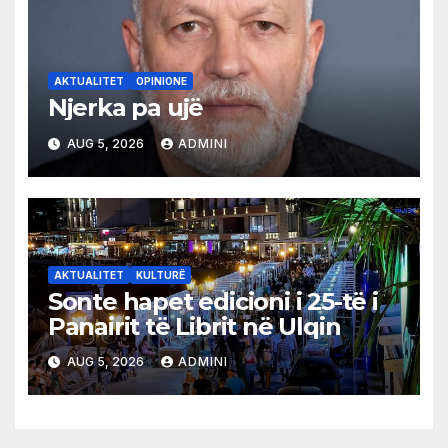
AKTUALITET
OPINIONE
Njerka pa ujë
AUG 5, 2026
ADMINI
AKTUALITET
KULTURË
Sonte hapet edicioni i 25-të i
Panairit të Librit në Ulqin
AUG 5, 2026
ADMINI