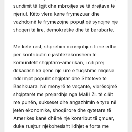
sundimit të ligjit dhe mbrojtjes së të drejtave të
njeriut. Këto vlera kanë frymëzuar dhe
vazhdojnë të frymëzojnë popujt që synojnë një
shoqëri të lirë, demokratike dhe të barabartë.
Me këtë rast, shprehim mirënjohjen tonë edhe
për kontributin e jashtëzakonshëm të
komunitetit shqiptaro-amerikan, i cili prej
dekadash ka qenë një urë e fuqishme miqësie
ndërmjet popullit shqiptar dhe Shteteve të
Bashkuara. Në mënyrë të veçantë, vlerësojmë
shqiptarët me prejardhje nga Mali i Zi, të cilët
me punën, sukseset dhe angazhimin e tyre në
jetën ekonomike, shoqërore dhe qytetare të
Amerikës kanë dhënë një kontribut të çmuar,
duke ruajtur njëkohësisht lidhjet e forta me