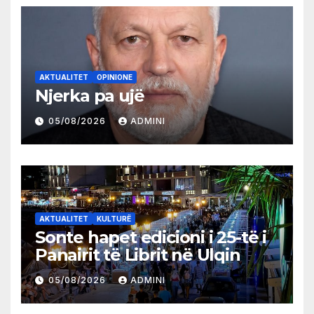
AKTUALITET
OPINIONE
Njerka pa ujë
05/08/2026
ADMINI
AKTUALITET
KULTURË
Sonte hapet edicioni i 25-të i
Panairit të Librit në Ulqin
05/08/2026
ADMINI