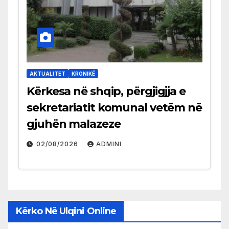
AKTUALITET
KRONIKË
Kërkesa në shqip, përgjigjja e
sekretariatit komunal vetëm në
gjuhën malazeze
02/08/2026
ADMINI
Kërko Në Ulqini Online