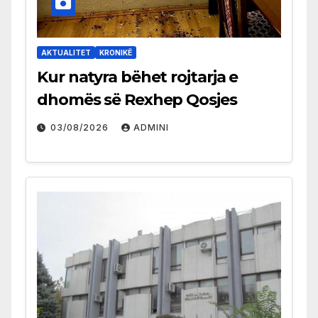
AKTUALITET
KRONIKË
Kur natyra bëhet rojtarja e
dhomës së Rexhep Qosjes
03/08/2026
ADMINI