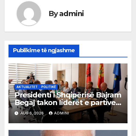
By
admini
Publikime të ngjashme
AKTUALITET
POLITIKË
Presidenti i Shqipërisë Bajram
Begaj takon liderët e partive
shqiptare në Ulqin
AUG 6, 2026
ADMINI