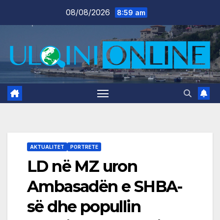
Skip
08/08/2026
8:59 am
to
content
AKTUALITET
PORTRETE
LD në MZ uron
Ambasadën e SHBA-
së dhe popullin