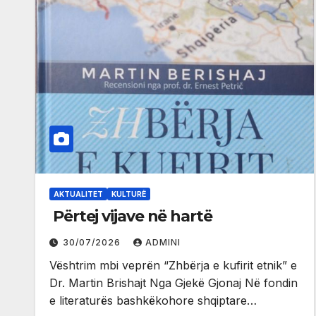
AKTUALITET
KULTURË
Përtej vijave në hartë
30/07/2026
ADMINI
Vështrim mbi veprën “Zhbërja e kufirit etnik” e
Dr. Martin Brishajt Nga Gjekë Gjonaj Në fondin
e literaturës bashkëkohore shqiptare…