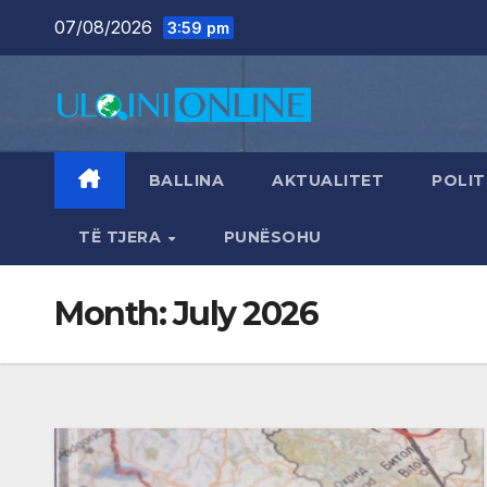
Skip
07/08/2026
3:59 pm
to
content
BALLINA
AKTUALITET
POLIT
TË TJERA
PUNËSOHU
Month:
July 2026