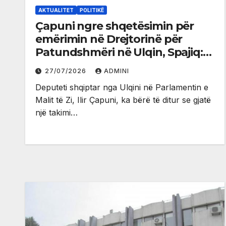
AKTUALITET
POLITIKË
Çapuni ngre shqetësimin për
emërimin në Drejtorinë për
Patundshmëri në Ulqin, Spajiq:
Zgjidhje e përkohshme
27/07/2026
ADMINI
Deputeti shqiptar nga Ulqini në Parlamentin e
Malit të Zi, Ilir Çapuni, ka bërë të ditur se gjatë
një takimi…