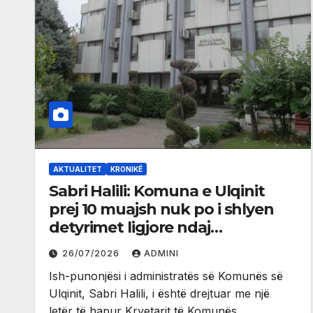
AKTUALITET
KRONIKË
Sabri Halili: Komuna e Ulqinit
prej 10 muajsh nuk po i shlyen
detyrimet ligjore ndaj
pensionistëve
26/07/2026
ADMINI
Ish-punonjësi i administratës së Komunës së
Ulqinit, Sabri Halili, i është drejtuar me një
letër të hapur Kryetarit të Komunës…