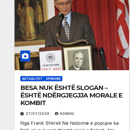
AKTUALITET
OPINIONE
BESA NUK ËSHTË SLOGAN –
ËSHTË NDËRGJEGJJA MORALE E
KOMBIT
27/07/2026
ADMINI
Nga Frank Shkreli Në historinë e popujve ka