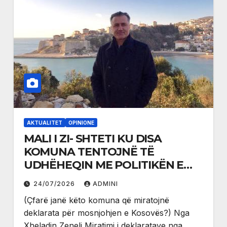
AKTUALITET
OPINIONE
MALI I ZI- SHTETI KU DISA
KOMUNA TENTOJNË TË
UDHËHEQIN ME POLITIKËN E
JASHTME TË TIJ
24/07/2026
ADMINI
(Çfarë janë këto komuna që miratojnë
deklarata për mosnjohjen e Kosovës?) Nga
Xheladin Zeneli Miratimi i deklaratave nga