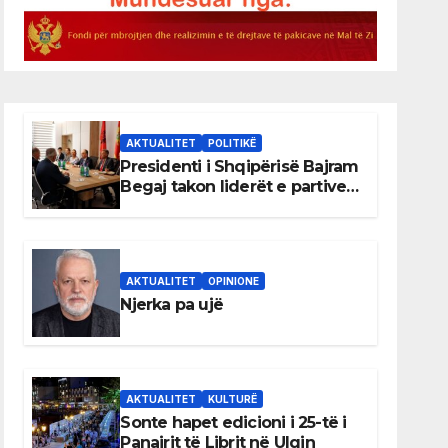
AKTUALITET
POLITIKË
Presidenti i Shqipërisë Bajram
Begaj takon liderët e partive
shqiptare në Ulqin
AKTUALITET
OPINIONE
Njerka pa ujë
AKTUALITET
KULTURË
Sonte hapet edicioni i 25-të i
Panairit të Librit në Ulqin