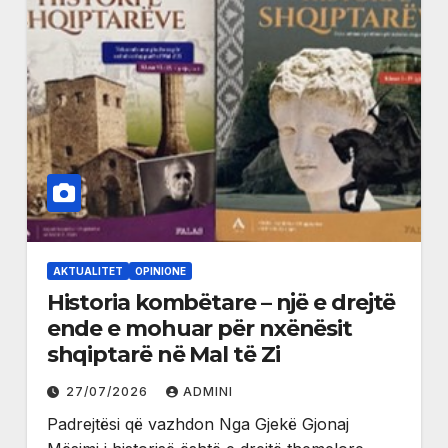
AKTUALITET
OPINIONE
Historia kombëtare – një e drejtë
ende e mohuar për nxënësit
shqiptarë në Mal të Zi
27/07/2026
ADMINI
Padrejtësi që vazhdon Nga Gjekë Gjonaj