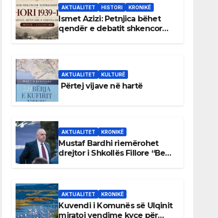
AKTUALITET
HISTORI
KRONIKË
Ismet Azizi: Petnjica bëhet
qendër e debatit shkencor
për Bihorin gjatë viteve 1939–
1948
AKTUALITET
KULTURË
Përtej vijave në hartë
AKTUALITET
KRONIKË
Mustaf Bardhi riemërohet
drejtor i Shkollës Fillore “Bedri
Elezaga”
AKTUALITET
KRONIKË
Kuvendi i Komunës së Ulqinit
miratoi vendime kyçe për