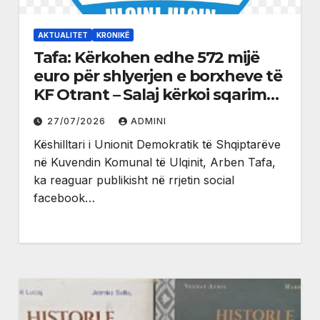
AKTUALITET
KRONIKË
Tafa: Kërkohen edhe 572 mijë
euro për shlyerjen e borxheve të
KF Otrant – Salaj kërkoi sqarime
nga drejtuesit e klubit
27/07/2026
ADMINI
Këshilltari i Unionit Demokratik të Shqiptarëve
në Kuvendin Komunal të Ulqinit, Arben Tafa,
ka reaguar publikisht në rrjetin social
facebook…