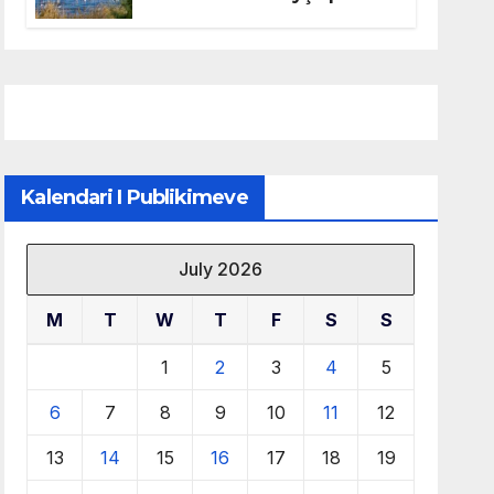
mbrojtjen e natyrës dhe
menaxhimin e qëndrueshëm
të burimeve më të çmuara
Kalendari I Publikimeve
July 2026
M
T
W
T
F
S
S
1
2
3
4
5
6
7
8
9
10
11
12
13
14
15
16
17
18
19