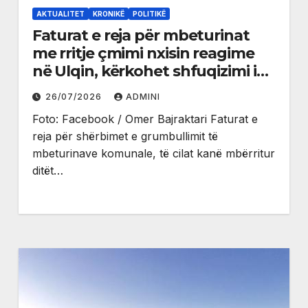
AKTUALITET
KRONIKË
POLITIKË
Faturat e reja për mbeturinat
me rritje çmimi nxisin reagime
në Ulqin, kërkohet shfuqizimi i
çmimores
26/07/2026
ADMINI
Foto: Facebook / Omer Bajraktari Faturat e
reja për shërbimet e grumbullimit të
mbeturinave komunale, të cilat kanë mbërritur
ditët…