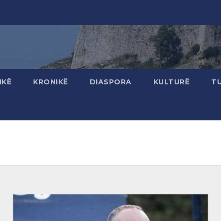
IKË
KRONIKË
DIASPORA
KULTURË
T