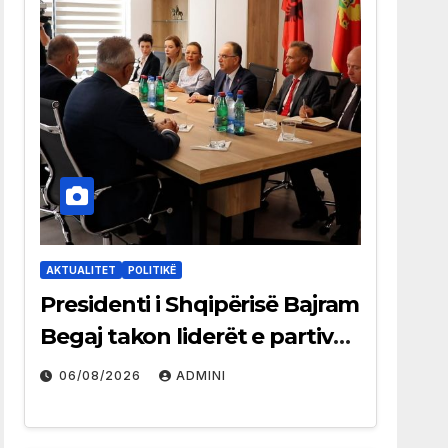
AKTUALITET
POLITIKË
Presidenti i Shqipërisë Bajram
Begaj takon liderët e partive
shqiptare në Ulqin
06/08/2026
ADMINI