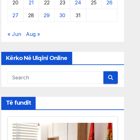
20
21
22
23
24
25
26
27
28
29
30
31
« Jun
Aug »
Kërko Në Ulqini Online
Të fundit