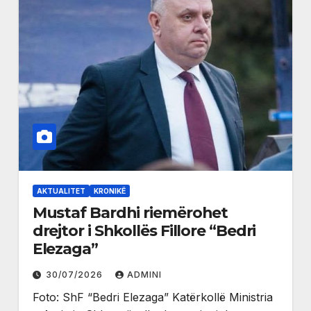
AKTUALITET
KRONIKË
Mustaf Bardhi riemërohet
drejtor i Shkollës Fillore “Bedri
Elezaga”
30/07/2026
ADMINI
Foto: ShF “Bedri Elezaga” Katërkollë Ministria