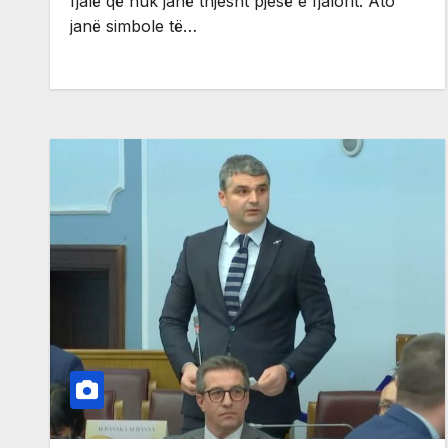
fjalë që nuk janë thjesht pjesë e fjalorit. Ato
janë simbole të…