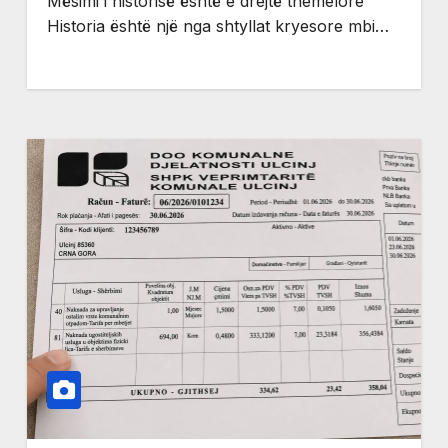
Mësimi i historisë është e drejtë themelore
Historia është një nga shtyllat kryesore mbi…