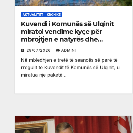
AKTUALITET
KRONIKË
Kuvendi i Komunës së Ulqinit
miratoi vendime kyçe për
mbrojtjen e natyrës dhe
menaxhimin e qëndrueshëm të
29/07/2026
ADMINI
burimeve më të çmuara
Në mbledhjen e tretë të seancës së parë të
rregullt të Kuvendit të Komunës së Ulqinit, u
miratua një paketë…