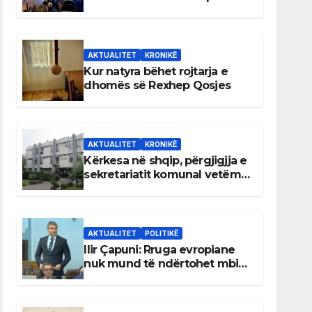
AKTUALITET
KRONIKË
Kur natyra bëhet rojtarja e
dhomës së Rexhep Qosjes
AKTUALITET
KRONIKË
Kërkesa në shqip, përgjigjja e
sekretariatit komunal vetëm
në gjuhën malazeze
AKTUALITET
POLITIKË
Ilir Çapuni: Rruga evropiane
nuk mund të ndërtohet mbi
ligje antikushtetuese