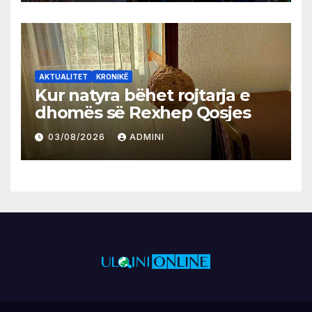
AKTUALITET
KRONIKË
Kur natyra bëhet rojtarja e
dhomës së Rexhep Qosjes
03/08/2026
ADMINI