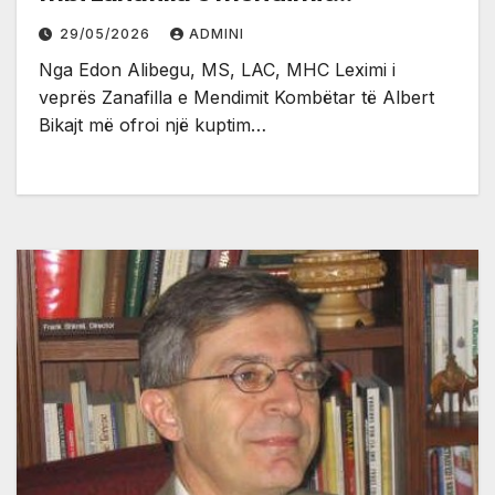
kombëtar të Albert Bikajt
29/05/2026
ADMINI
Nga Edon Alibegu, MS, LAC, MHC Leximi i
veprës Zanafilla e Mendimit Kombëtar të Albert
Bikajt më ofroi një kuptim…