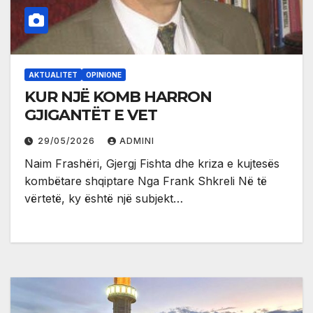
AKTUALITET
OPINIONE
KUR NJË KOMB HARRON
GJIGANTËT E VET
29/05/2026
ADMINI
Naim Frashëri, Gjergj Fishta dhe kriza e kujtesës
kombëtare shqiptare Nga Frank Shkreli Në të
vërtetë, ky është një subjekt…