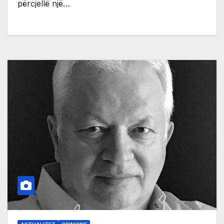
përcjellë një…