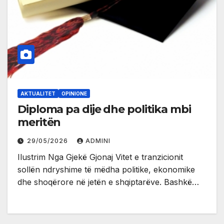
AKTUALITET
OPINIONE
Diploma pa dije dhe politika mbi
meritën
29/05/2026
ADMINI
Ilustrim Nga Gjekë Gjonaj Vitet e tranzicionit
sollën ndryshime të mëdha politike, ekonomike
dhe shoqërore në jetën e shqiptarëve. Bashkë…