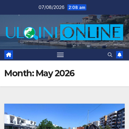
Skip
07/08/2026
2:08 am
to
content
Month:
May 2026