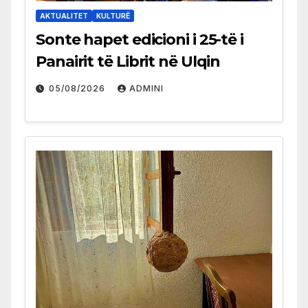
AKTUALITET
KULTURË
Sonte hapet edicioni i 25-të i
Panairit të Librit në Ulqin
05/08/2026
ADMINI