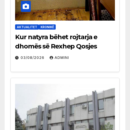
AKTUALITET
KRONIKË
Kur natyra bëhet rojtarja e
dhomës së Rexhep Qosjes
03/08/2026
ADMINI