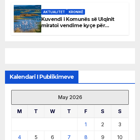
AKTUALITET
KRONIKË
Kuvendi i Komunës së Ulqinit
miratoi vendime kyçe për
mbrojtjen e natyrës dhe
menaxhimin e qëndrueshëm të
burimeve më të çmuara
Kalendari I Publikimeve
May 2026
M
T
W
T
F
S
S
1
2
3
4
5
6
7
8
9
10