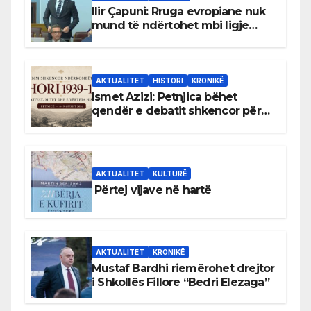
Ilir Çapuni: Rruga evropiane nuk
mund të ndërtohet mbi ligje
antikushtetuese
AKTUALITET
HISTORI
KRONIKË
Ismet Azizi: Petnjica bëhet
qendër e debatit shkencor për
Bihorin gjatë viteve 1939–1948
AKTUALITET
KULTURË
Përtej vijave në hartë
AKTUALITET
KRONIKË
Mustaf Bardhi riemërohet drejtor
i Shkollës Fillore “Bedri Elezaga”