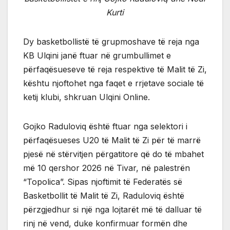
Kurti
Dy basketbollistë të grupmoshave të reja nga
KB Ulqini janë ftuar në grumbullimet e
përfaqësueseve të reja respektive të Malit të Zi,
kështu njoftohet nga faqet e rrjetave sociale të
ketij klubi, shkruan Ulqini Online.
Gojko Raduloviq është ftuar nga selektori i
përfaqësueses U20 të Malit të Zi për të marrë
pjesë në stërvitjen përgatitore që do të mbahet
më 10 qershor 2026 në Tivar, në palestrën
“Topolica”. Sipas njoftimit të Federatës së
Basketbollit të Malit të Zi, Raduloviq është
përzgjedhur si një nga lojtarët më të dalluar të
rinj në vend, duke konfirmuar formën dhe