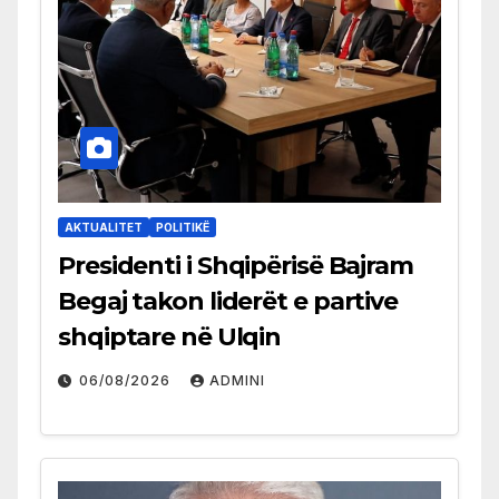
AKTUALITET
POLITIKË
Presidenti i Shqipërisë Bajram
Begaj takon liderët e partive
shqiptare në Ulqin
06/08/2026
ADMINI