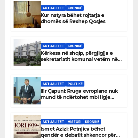
AKTUALITET
KRONIKË
Kur natyra bëhet rojtarja e
dhomës së Rexhep Qosjes
AKTUALITET
KRONIKË
Kërkesa në shqip, përgjigjja e
sekretariatit komunal vetëm në
gjuhën malazeze
AKTUALITET
POLITIKË
Ilir Çapuni: Rruga evropiane nuk
mund të ndërtohet mbi ligje
antikushtetuese
AKTUALITET
HISTORI
KRONIKË
Ismet Azizi: Petnjica bëhet
qendër e debatit shkencor për