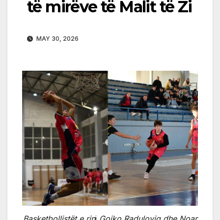
të mirëve të Malit të Zi
MAY 30, 2026
Basketbollistët e rin
j
Gojko Raduloviq dhe Noar