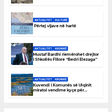
Bihorin gjatë viteve 1939–1948
AKTUALITET
KULTURË
Përtej vijave në hartë
AKTUALITET
KRONIKË
Mustaf Bardhi riemërohet drejtor
i Shkollës Fillore “Bedri Elezaga”
AKTUALITET
KRONIKË
Kuvendi i Komunës së Ulqinit
miratoi vendime kyçe për
mbrojtjen e natyrës dhe
menaxhimin e qëndrueshëm të
burimeve më të çmuara