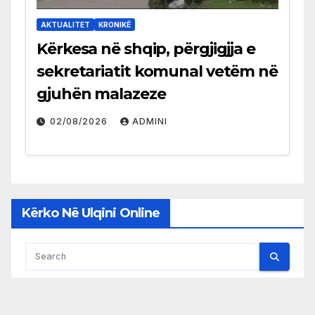
AKTUALITET
KRONIKË
Kërkesa në shqip, përgjigjja e
sekretariatit komunal vetëm në
gjuhën malazeze
02/08/2026
ADMINI
Kërko Në Ulqini Online