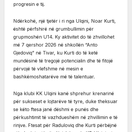
progresin e tij.
Ndërkohë, një tjetër i ri nga Ulqini, Noar Kurti,
është përfshirë në grumbullimin për
grupmoshën U14. Ky aktivitet do të zhvillohet
më 7 qershor 2026 në shkollën “Anto
Gjedoviq” në Tivar, ku Kurti do të ketë
mundësinë të tregojë potencialin dhe të fitojë
përvojë të vlefshme në mesin e
bashkëmoshatarëve më të talentuar.
Nga klubi KK Ulqini kanë shprehur krenarinë
për sukseset e lojtarëve të tyre, duke theksuar
se këto ftesa janë dëshmi e punës dhe
përkushtimit të vazhdueshëm në zhvillimin e të
rinjve. Ftesat për Raduloviq dhe Kurti përbëjnë