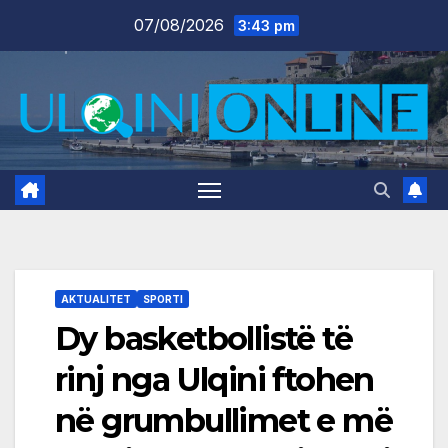
Skip
07/08/2026
3:43 pm
to
content
AKTUALITET
SPORTI
Dy basketbollistë të
rinj nga Ulqini ftohen
në grumbullimet e më