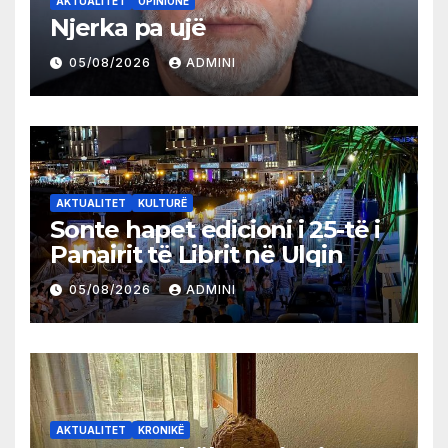
AKTUALITET
OPINIONE
Njerka pa ujë
05/08/2026
ADMINI
AKTUALITET
KULTURË
Sonte hapet edicioni i 25-të i
Panairit të Librit në Ulqin
05/08/2026
ADMINI
AKTUALITET
KRONIKË