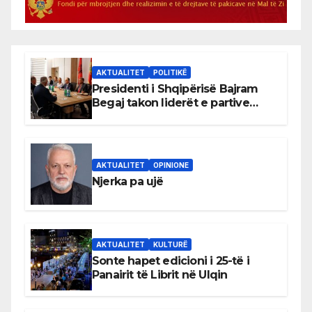
AKTUALITET
POLITIKË
Presidenti i Shqipërisë Bajram
Begaj takon liderët e partive
shqiptare në Ulqin
AKTUALITET
OPINIONE
Njerka pa ujë
AKTUALITET
KULTURË
Sonte hapet edicioni i 25-të i
Panairit të Librit në Ulqin