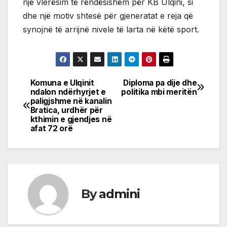
një vlerësim të rëndësishëm për KB Ulqini, si
dhe një motiv shtesë për gjeneratat e reja që
synojnë të arrijnë nivele të larta në këtë sport.
Komuna e Ulqinit
Diploma pa dije dhe
Post
ndalon ndërhyrjet e
politika mbi meritën
paligjshme në kanalin
navigation
Bratica, urdhër për
kthimin e gjendjes në
afat 72 orë
By
admini