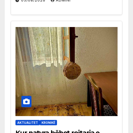
05/08/2026
ADMINI
AKTUALITET
KRONIKË
Kur natyra bëhet rojtarja e