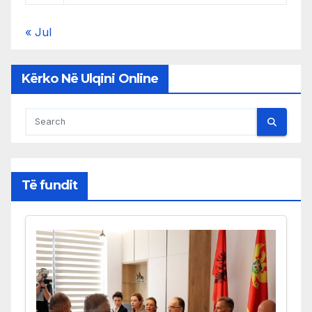
« Jul
Kërko Në Ulqini Online
Të fundit