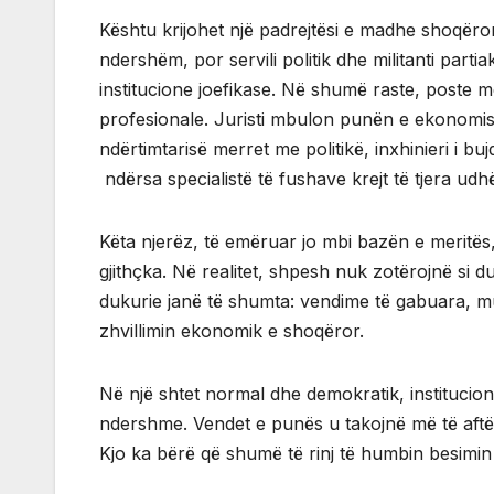
Kështu krijohet një padrejtësi e madhe shoqërore
ndershëm, por servili politik dhe militanti parti
institucione joefikase. Në shumë raste, poste 
profesionale. Juristi mbulon punën e ekonomistit
ndërtimtarisë merret me politikë, inxhinieri i b
ndërsa specialistë të fushave krejt të tjera ud
Këta njerëz, të emëruar jo mbi bazën e meritës, 
gjithçka. Në realitet, shpesh nuk zotërojnë si 
dukurie janë të shumta: vendime të gabuara, mu
zhvillimin ekonomik e shoqëror.
Në një shtet normal dhe demokratik, instituci
ndershme. Vendet e punës u takojnë më të aftë
Kjo ka bërë që shumë të rinj të humbin besimin 