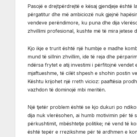
Pasojë e drejtpërdrejtë e kësaj gjendjeje është la
përgatitur dhe më ambiciozë nuk gjejnë hapësir
vendeve perëndimore, ku puna dhe dija vlerëso
zhvillimi profesional, kushte më të mira jetese d
Kjo ikje e trurit është një humbje e madhe komb
mund të sillnin zhvillim, ide të reja dhe përparim
ndërsa frytet e atij investimi i përfitojnë vende
mjaftueshme, të cilët shpesh e shohin postin vet
Kështu krijohet një rreth vicioz: paaftësia prod
vazhdon të dominojë mbi meritën.
Një tjetër problem është se kjo dukuri po ndikon
dija nuk vlerësohen, ai humb motivimin për të st
përkushtimit, mbështetje politike; në vend të 
është tepër e rrezikshme për të ardhmen e kom