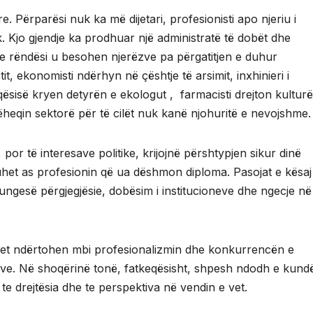
. Përparësi nuk ka më dijetari, profesionisti apo njeriu i
ak. Kjo gjendje ka prodhuar një administratë të dobët dhe
me rëndësi u besohen njerëzve pa përgatitjen e duhur
, ekonomisti ndërhyn në çështje të arsimit, inxhinieri i
ujqësisë kryen detyrën e ekologut , farmacisti drejton kultur
hëheqin sektorë për të cilët nuk kanë njohuritë e nevojshme.
por të interesave politike, krijojnë përshtypjen sikur dinë
duhet as profesionin që ua dëshmon diploma. Pasojat e kësaj
ngesë përgjegjësie, dobësim i institucioneve dhe ngecje në
onet ndërtohen mbi profesionalizmin dhe konkurrencën e
ve. Në shoqërinë tonë, fatkeqësisht, shpesh ndodh e kundë
te drejtësia dhe te perspektiva në vendin e vet.