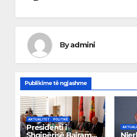
By
admini
Publikime të ngjashme
AKTUALITET
POLITIKË
Presidenti i
AKTUAL
Shqipërisë Bajram
Njer