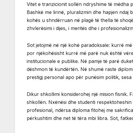
Vitet e tranzicionit sollën ndryshime të mëdha 
Bashkë me lirinë, pluralizmin dhe hapjen ndaj
kohës u shndërruan në plagë të thella të shoq
zhvlerësimi i dijes, i meritës dhe i profesionalizm
Sot jetojmë në një kohë paradoksale: kurrë më
por njëkohësisht kurrë më parë nuk është vëre
institucionale e publike. Në pamje të parë duket
dëshmon të kundërtën. Në shumë raste diploma
prestigj personal apo për punësim politik, sesa 
Dikur shkollimi konsiderohej një mision fisnik. F
shkollën. Nxënësi dhe studenti respektoheshin 
profesional, ndërsa diploma fitohej me sakrific
përkushtim dhe net të tëra mbi libra. Sot, fatk