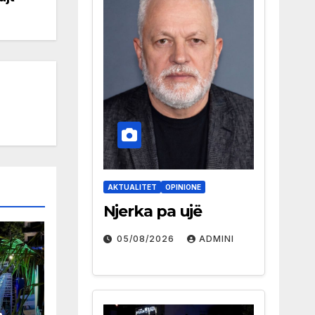
AKTUALITET
OPINIONE
Njerka pa ujë
05/08/2026
ADMINI