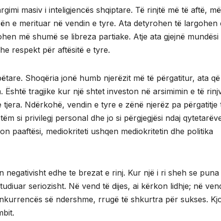
rgimi masiv i inteligjencës shqiptare. Të rinjtë më të aftë, më
ën e merituar në vendin e tyre. Ata detyrohen të largohen 
hen më shumë se libreza partiake. Atje ata gjejnë mundësi
he respekt për aftësitë e tyre.
ëtare. Shoqëria jonë humb njerëzit më të përgatitur, ata që
. Është tragjike kur një shtet investon në arsimimin e të rinj
t e tjera. Ndërkohë, vendin e tyre e zënë njerëz pa përgatitje 
ëm si privilegj personal dhe jo si përgjegjësi ndaj qytetarëve
hon paaftësi, mediokriteti ushqen mediokritetin dhe politika
 negativisht edhe te brezat e rinj. Kur një i ri sheh se puna
udiuar seriozisht. Në vend të dijes, ai kërkon lidhje; në ven
konkurrencës së ndershme, rrugë të shkurtra për sukses. Kj
bit.