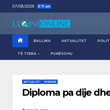
Skip
07/08/2026
6:11 am
to
content
BALLINA
AKTUALITET
POLIT
TË TJERA
PUNËSOHU
AKTUALITET
OPINIONE
Diploma pa dije dhe