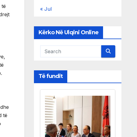
 të
« Jul
drejt
Kërko Në Ulqini Online
ve,
të
.
Të fundit
 dhe
d të
o