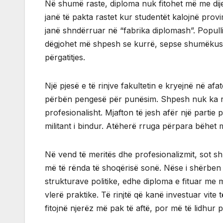
Në shumë raste, diploma nuk fitohet më me dij
janë të pakta rastet kur studentët kalojnë prov
janë shndërruar në “fabrika diplomash”. Populli
dëgjohet më shpesh se kurrë, sepse shumëkush 
përgatitjes.
Një pjesë e të rinjve fakultetin e kryejnë në af
përbën pengesë për punësim. Shpesh nuk ka rënd
profesionalisht. Mjafton të jesh afër një partie
militant i bindur. Atëherë rruga përpara bëhet 
Në vend të meritës dhe profesionalizmit, sot s
më të rënda të shoqërisë sonë. Nëse i shërben 
strukturave politike, edhe diploma e fituar m
vlerë praktike. Të rinjtë që kanë investuar vit
fitojnë njerëz më pak të aftë, por më të lidhur po