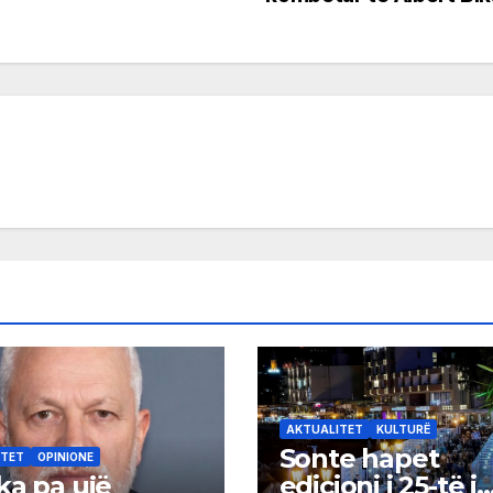
AKTUALITET
KULTURË
Sonte hapet
ITET
OPINIONE
ka pa ujë
edicioni i 25-të i