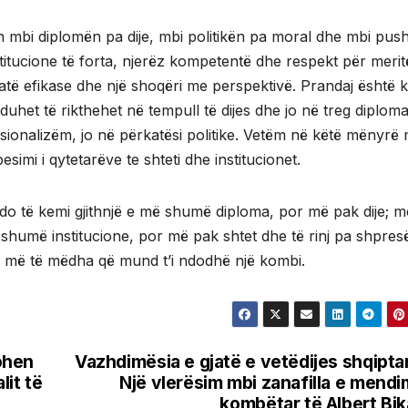
mbi diplomën pa dije, mbi politikën pa moral dhe mbi push
titucione të forta, njerëz kompetentë dhe respekt për merit
atë efikase dhe një shoqëri me perspektivë. Prandaj është 
 duhet të rikthehet në tempull të dijes dhe jo në treg diplom
sionalizëm, jo në përkatësi politike. Vetëm në këtë mënyrë
besimi i qytetarëve te shteti dhe institucionet.
do të kemi gjithnjë e më shumë diploma, por më pak dije; m
humë institucione, por më pak shtet dhe të rinj pa shpres
të më të mëdha që mund t’i ndodhë një kombi.
tohen
Vazhdimësia e gjatë e vetëdijes shqipta
lit të
Një vlerësim mbi zanafilla e mendi
kombëtar të Albert Bik