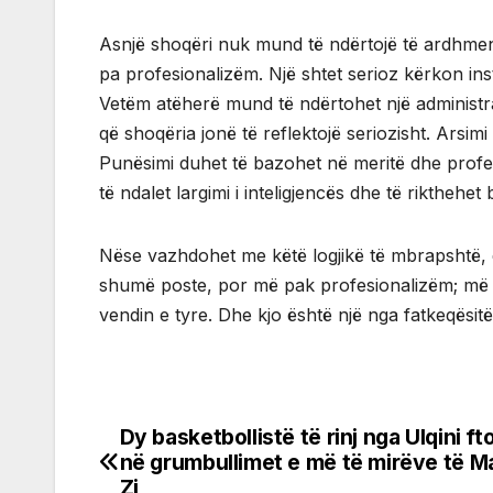
Asnjë shoqëri nuk mund të ndërtojë të ardhmen 
pa profesionalizëm. Një shtet serioz kërkon ins
Vetëm atëherë mund të ndërtohet një administr
që shoqëria jonë të reflektojë seriozisht. Arsimi
Punësimi duhet të bazohet në meritë dhe profe
të ndalet largimi i inteligjencës dhe të rikthehet 
Nëse vazhdohet me këtë logjikë të mbrapshtë, 
shumë poste, por më pak profesionalizëm; më s
vendin e tyre. Dhe kjo është një nga fatkeqësi
Dy basketbollistë të rinj nga Ulqini f
Post
në grumbullimet e më të mirëve të Ma
navigation
Zi