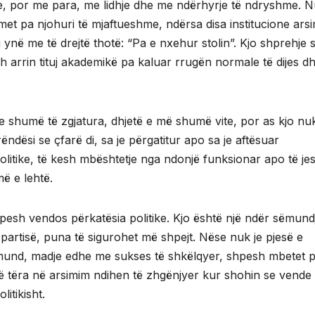
e, por me para, me lidhje dhe me ndërhyrje të ndryshme. 
imet pa njohuri të mjaftueshme, ndërsa disa institucione ars
 ynë me të drejtë thotë: “Pa e nxehur stolin”. Kjo shprehje 
arrin tituj akademikë pa kaluar rrugën normale të dijes d
ate shumë të zgjatura, dhjetë e më shumë vite, por as kjo nu
ësi se çfarë di, sa je përgatitur apo sa je aftësuar
 politike, të kesh mbështetje nga ndonjë funksionar apo të je
më e lehtë.
hpesh vendos përkatësia politike. Kjo është një ndër sëmund
partisë, puna të sigurohet më shpejt. Nëse nuk je pjesë e
e mund, madje edhe me sukses të shkëlqyer, shpesh mbetet 
e të tëra në arsimim ndihen të zhgënjyer kur shohin se vend
litikisht.