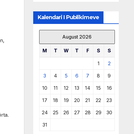
të burimeve më
të çmuara
Kalendari I Publikimeve
August 2026
ën,
M
T
W
T
F
S
S
1
2
3
4
5
6
7
8
9
10
11
12
13
14
15
16
17
18
19
20
21
22
23
24
25
26
27
28
29
30
rta.
31