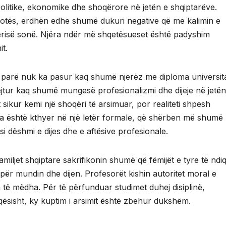
politike, ekonomike dhe shoqërore në jetën e shqiptarëve.
 botës, erdhën edhe shumë dukuri negative që me kalimin e
ërisë sonë. Njëra ndër më shqetësueset është padyshim
it.
 parë nuk ka pasur kaq shumë njerëz me diploma universit
jtur kaq shumë mungesë profesionalizmi dhe dijeje në jetën
 sikur kemi një shoqëri të arsimuar, por realiteti shpesh
 është kthyer në një letër formale, që shërben më shumë
si dëshmi e dijes dhe e aftësive profesionale.
amiljet shqiptare sakrifikonin shumë që fëmijët e tyre të ndi
për mundin dhe dijen. Profesorët kishin autoritet moral e
a të mëdha. Për të përfunduar studimet duhej disiplinë,
eqësisht, ky kuptim i arsimit është zbehur dukshëm.