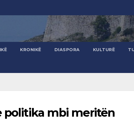
IKË
KRONIKË
DIASPORA
KULTURË
T
 politika mbi meritën