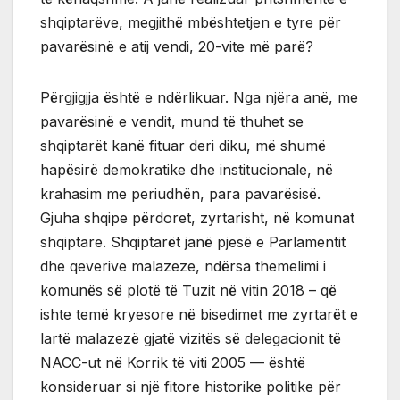
shqiptarëve, megjithë mbështetjen e tyre për
pavarësinë e atij vendi, 20-vite më parë?
Përgjigjja është e ndërlikuar. Nga njëra anë, me
pavarësinë e vendit, mund të thuhet se
shqiptarët kanë fituar deri diku, më shumë
hapësirë demokratike dhe institucionale, në
krahasim me periudhën, para pavarësisë.
Gjuha shqipe përdoret, zyrtarisht, në komunat
shqiptare. Shqiptarët janë pjesë e Parlamentit
dhe qeverive malazeze, ndërsa themelimi i
komunës së plotë të Tuzit në vitin 2018 – që
ishte temë kryesore në bisedimet me zyrtarët e
lartë malazezë gjatë vizitës së delegacionit të
NACC-ut në Korrik të viti 2005 — është
konsideruar si një fitore historike politike për