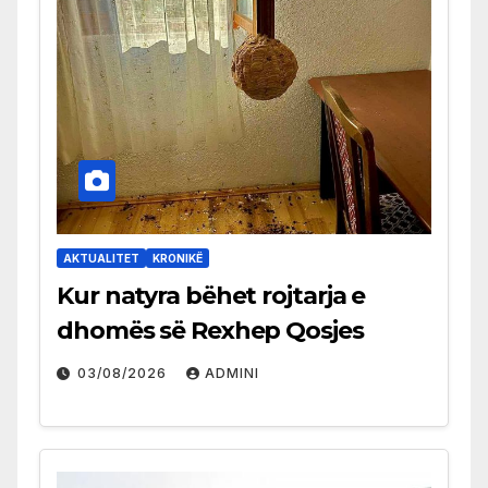
AKTUALITET
KRONIKË
Kur natyra bëhet rojtarja e
dhomës së Rexhep Qosjes
03/08/2026
ADMINI