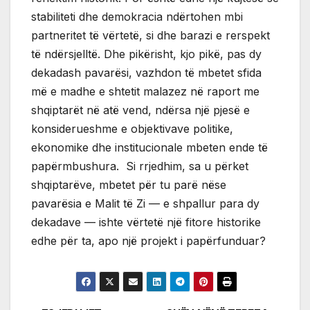
stabiliteti dhe demokracia ndërtohen mbi
partneritet të vërtetë, si dhe barazi e rerspekt
të ndërsjelltë. Dhe pikërisht, kjo pikë, pas dy
dekadash pavarësi, vazhdon të mbetet sfida
më e madhe e shtetit malazez në raport me
shqiptarët në atë vend, ndërsa një pjesë e
konsiderueshme e objektivave politike,
ekonomike dhe institucionale mbeten ende të
papërmbushura. Si rrjedhim, sa u përket
shqiptarëve, mbetet për tu parë nëse
pavarësia e Malit të Zi — e shpallur para dy
dekadave — ishte vërtetë një fitore historike
edhe për ta, apo një projekt i papërfunduar?