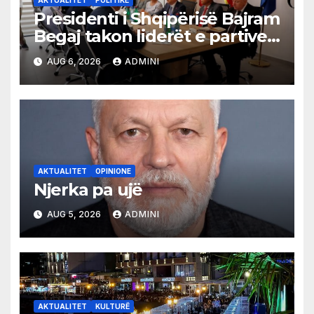
AKTUALITET
POLITIKË
Presidenti i Shqipërisë Bajram
Begaj takon liderët e partive
shqiptare në Ulqin
AUG 6, 2026
ADMINI
AKTUALITET
OPINIONE
Njerka pa ujë
AUG 5, 2026
ADMINI
AKTUALITET
KULTURË