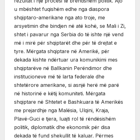
rezultat i një procesi të brendshëm politik. Ajo
u mbështet fuqishëm edhe nga diaspora
shqiptaro-amerikane nga ato troje, me
arsyetimin dhe bindjen në atë kohë, se Mali i Zi,
shtet i pavarur nga Serbia do të ishte një vend
më i mirë për shqiptarët dhe për të drejtat e
tyre. Mërgata shqiptare në Amerikë, për
dekada kishte ndërtuar ura komunikimi mes
shqiptarëve në Ballkanin Perëndimor dhe
institucioneve më të larta federale dhe
shtetërore amerikane, si asnjë herë më parë
në historinë e këtij komuniteti. Mërgata
shqiptare në Shtetet e Bashkuara të Amerikës
me prejardhje nga Malësia, Ulqini, Kraja,
Plavë-Guci e tjera, luajti rol të rëndësishëm
politik, diplomatik dhe ekonomik për disa
dekada të fund shekullit të kaluar. Përmes