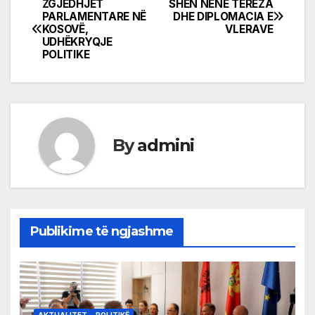
ZGJEDHJET
SHËN NËNË TEREZA
Post
PARLAMENTARE NË
DHE DIPLOMACIA E
KOSOVË,
VLERAVE
navigation
UDHËKRYQJE
POLITIKE
By
admini
Publikime të ngjashme