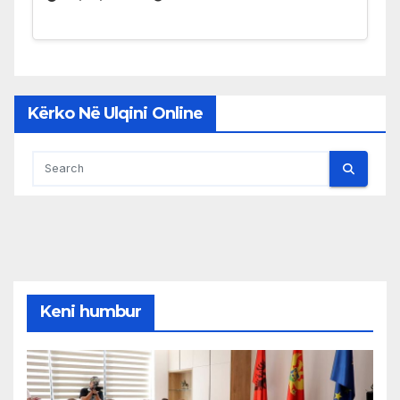
Kërko Në Ulqini Online
Keni humbur