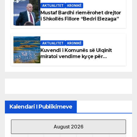
AKTUALITET
KRONIKË
Mustaf Bardhi riemërohet drejtor
i Shkollës Fillore “Bedri Elezaga”
AKTUALITET
KRONIKË
Kuvendi i Komunës së Ulqinit
miratoi vendime kyçe për
mbrojtjen e natyrës dhe
menaxhimin e qëndrueshëm të
burimeve më të çmuara
Kalendari I Publikimeve
August 2026