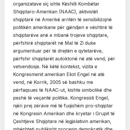
organizatave siç ishte Këshilli Kombëtar
Shqiptaro-Amerikan (NAAC), aktivistët
shqiptarë në Amerikë arritën të sensibilizojnë
politikën amerikane për gjëndjen e vështirë të
shqiptarëve anë e mbanë trojeve shqiptare,
përfshirë shqiptarët në Mal të Zi duke
argumentuar për të drejtën e qytetarëve,
përfshir shqiptarët autoktonë në atë vend, për
vetvendosje. Në këtë kontekst, vizita e
Kongresmenit amerikan Eliot Engel në atë
vend, në Korrik, 2005 së bashku me
përfaqsues të NAAC-ut, kishte simbolikë dhe
peshë të veçantë politike. Kongresisti Engel,
njëri prej zërave më të fuqishëm pro-shqiptar
në Kongresin Amerikan dhe kryetar i Grupit të
Çeshtjeve Shqiptare në legjislativin amerikan,
mbështeti publikisht procesin demokratik dhe