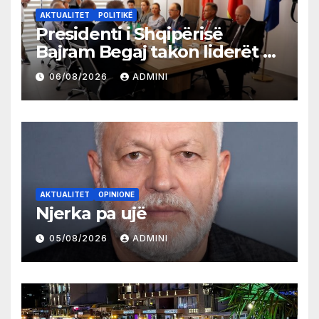
AKTUALITET
POLITIKË
Presidenti i Shqipërisë
Bajram Begaj takon liderët e
partive shqiptare në Ulqin
06/08/2026
ADMINI
AKTUALITET
OPINIONE
Njerka pa ujë
05/08/2026
ADMINI