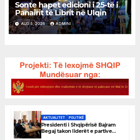
Sonte hapet edicioni i 25-të i
Panairit të Librit në Ulqin
AUG 5, 2026
ADMINI
AKTUALITET
POLITIKË
Presidenti i Shqipërisë Bajram
Begaj takon liderët e partive
shqiptare në Ulqin