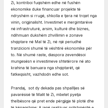
Zi, kontriboi fuqishëm edhe në fushën
ekonomike duke financuar projekte të
ndryshëm si rrugë, shkolla e tjera në trojet nga
vinin, origjinalisht. Investimet e mergimtarëve
në infrastruturë, arsim, kulturë dhe biznes,
ndihmuan dukshëm zhvillimin e zonave
shqiptare në Mal të Zi, në një periudhë
tranzicioni shumë të vështirë ekonomike për
to. Në shumë raste, diaspora zevendësoi
mungesësn e investimeve shtetërore në ato
krahina të banuara nga shqiptarët, që
fatkeqsisht, vazhdodn edhe sot.
Prandaj, sot dy dekada pas shpallljes së
pavarësisë të Malit të Zi, mbetet pyetja
thelbësore që pret ende përgjigje të plotë dhe
të kënaqshme: A janë realizuar pritshmëritë e