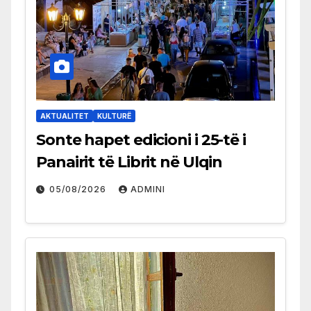
AKTUALITET
KULTURË
Sonte hapet edicioni i 25-të i
Panairit të Librit në Ulqin
05/08/2026
ADMINI