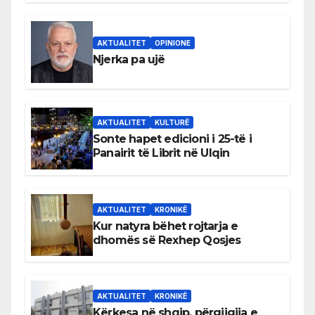
AKTUALITET
OPINIONE
Njerka pa ujë
AKTUALITET
KULTURË
Sonte hapet edicioni i 25-të i
Panairit të Librit në Ulqin
AKTUALITET
KRONIKË
Kur natyra bëhet rojtarja e
dhomës së Rexhep Qosjes
AKTUALITET
KRONIKË
Kërkesa në shqip, përgjigjja e