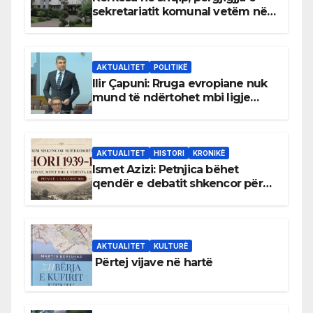
sekretariatit komunal vetëm në
gjuhën malazeze
AKTUALITET
POLITIKË
Ilir Çapuni: Rruga evropiane nuk
mund të ndërtohet mbi ligje
antikushtetuese
AKTUALITET
HISTORI
KRONIKË
Ismet Azizi: Petnjica bëhet
qendër e debatit shkencor për
Bihorin gjatë viteve 1939–1948
AKTUALITET
KULTURË
Përtej vijave në hartë