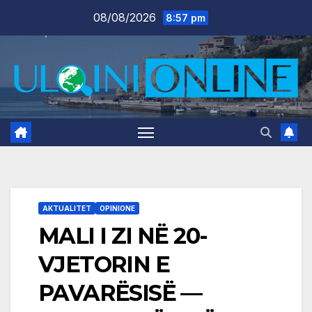
Skip
08/08/2026
8:57 pm
to
content
AKTUALITET
OPINIONE
MALI I ZI NË 20-
VJETORIN E
PAVARËSISË —