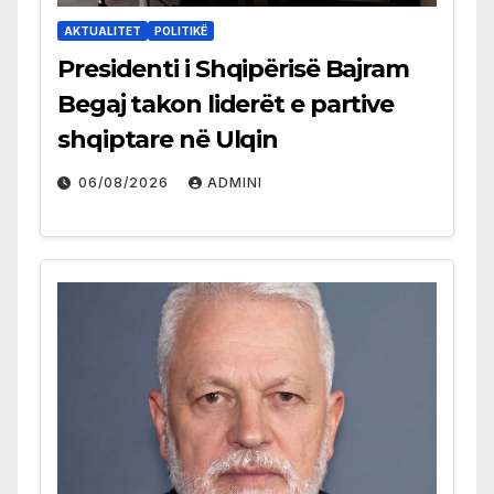
AKTUALITET
POLITIKË
Presidenti i Shqipërisë Bajram
Begaj takon liderët e partive
shqiptare në Ulqin
06/08/2026
ADMINI