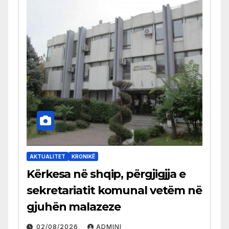
AKTUALITET
KRONIKË
Kërkesa në shqip, përgjigjja e
sekretariatit komunal vetëm në
gjuhën malazeze
02/08/2026
ADMINI