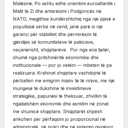
Malësinë. Po ashtu edhe orientimi euroatlantik i
Malit të Zi dhe antarësimi i Podgoricës në
NATO, megjithse kundërshtohej nga një pjesë e
popullsisë serbe në vend, janë parë si një
garanci për stabilitet dhe përmirësim të
gjëndjes së komuniteteve të pakicave,
veçanërisht, shqiptarëve. Por nga ana tjetër,
shumë nga pritshmëritë ekonomike dhe
institucionale — por jo vetëm — mbeten të pa
realizuara. Krahinat shqiptare vazhdojnë të
përballen me emigrim masiv të të rinjve, me një
mungesë të dukshme të investimeve
strategjike, papunësi të theksuar, zhvillim të
ngadalshëm ekonomik dhe asmilim në zonat
me shumicë shqiptare. Shqiptarët shpesh
ankohen për përfaqsim jo proporcional në
adminstratë, në polici dhe në sistemin gjyqësor.