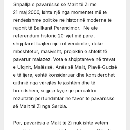
Shpallja e pavarësisë së Malit të Zi me
21 maj 2006, ishte një nga momentet më të
rëndësishme politike në historinë moderne të
rajonit të Ballkanit Perendimor. Në atë
referendum historic 20-vjet më pare ,
shqiptarët luajtën një rol vendimtar, duke
mbështetur, masivisht, projektin e shtetit të
pavarur malazez. Vota e shqiptarëve në trevat
e Ulqinit, Malësisë, Anës së Malit, Plavë-Gucisë
e të tjera, është konsideruar dhe konsiderohet
gjithnjë nga vërejtës të jashtëm dhe të
brendshëm, si gjëja kyçe që përcaktoi
rezultatin përfundimtar në favor të pavarësisë
së Malit të Zi nga Serbia.
Por, pavarësia e Malit të Zi nuk ishte vetëm