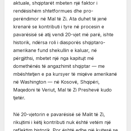
aktuale, shqiptarët mbeten një faktor i
rendësishëm shtetformues dhe pro-
perëndimor në Mal të Zi. Ata duhet të jenë
krenarë se kontributi i tyre në procesin e
pavarësisë së atij vendi 20-vjet më parë, ishte
historik, ndërsa roli i diasporës shqiptaro-
amerikane fund shekullin e kaluar, në
përgjithsi, mbetet një nga kapitujt më
domethënës të angazhimit shqiptar — me
mbështetjen e pa kursyer të miqëve amerikanë
në Washington — në Kosovë, Shqipëri,
Maqedoni të Veriut, Mal të Zi Preshevë kudo
tjetër.
Në 20-vjetorin e pavarësisë së Malit të Zi,
rikujtimi i këtij kontributi nuk është vetëm një
reflektim historik. Por është edhe një kujtesë se