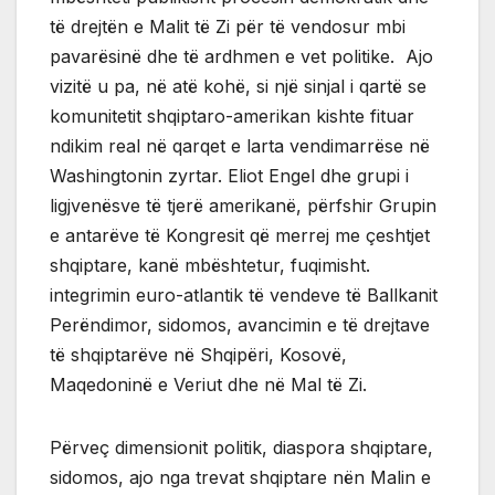
të drejtën e Malit të Zi për të vendosur mbi
pavarësinë dhe të ardhmen e vet politike. Ajo
vizitë u pa, në atë kohë, si një sinjal i qartë se
komunitetit shqiptaro-amerikan kishte fituar
ndikim real në qarqet e larta vendimarrëse në
Washingtonin zyrtar. Eliot Engel dhe grupi i
ligjvenësve të tjerë amerikanë, përfshir Grupin
e antarëve të Kongresit që merrej me çeshtjet
shqiptare, kanë mbështetur, fuqimisht.
integrimin euro-atlantik të vendeve të Ballkanit
Perëndimor, sidomos, avancimin e të drejtave
të shqiptarëve në Shqipëri, Kosovë,
Maqedoninë e Veriut dhe në Mal të Zi.
Përveç dimensionit politik, diaspora shqiptare,
sidomos, ajo nga trevat shqiptare nën Malin e