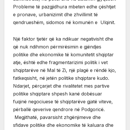
Probleme të pazgjidhura mbeten edhe çështjet
e pronave, urbanizimit dhe zhvillimit të
qendrueshëm, sidomos në komunën e Ulqinit.
Një faktor tjetër që ka ndikuar negativisht dhe
që nuk ndihmon përmirësimin e gjëndjes
politike dhe ekonomike të komunitetit shqiptar
atje, është edhe fragmentarizimi politik i vet
shqiptarëve në Mal të Zi, një plagë e rëndë kjo,
fatkeqsisht, në jetën politike shqiptare kudo.
Ndarjet, përçarjet dhe rivalitetet mes partive
politike shqiptare shpesh kanë dobësuar
fuqinë negociuese të shqiptarëve gjatë viteve,
përballë qeverive qendrore në Podgoricë.
Megjithatë, pavarsisht zhgënjimeve dhe
sfidave politike dhe ekonomike të kaluara dhe