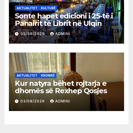
AKTUALITET
KULTURË
Sonte hapet edicioni i 25-të i
Panairit të Librit në Ulqin
05/08/2026
ADMINI
AKTUALITET
KRONIKË
Kur natyra bëhet rojtarja e
dhomës së Rexhep Qosjes
03/08/2026
ADMINI