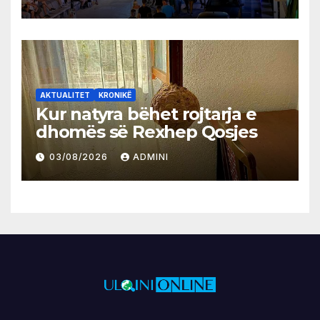
AKTUALITET
KRONIKË
Kur natyra bëhet rojtarja e
dhomës së Rexhep Qosjes
03/08/2026
ADMINI