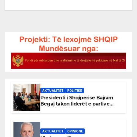
AKTUALITET
POLITIKË
Presidenti i Shqipërisë Bajram
Begaj takon liderët e partive
shqiptare në Ulqin
AKTUALITET
OPINIONE