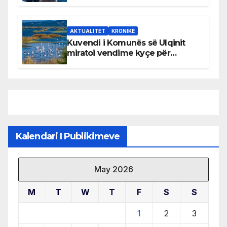
AKTUALITET
KRONIKË
Kuvendi i Komunës së Ulqinit
miratoi vendime kyçe për
mbrojtjen e natyrës dhe
menaxhimin e qëndrueshëm të
burimeve më të çmuara
Kalendari I Publikimeve
May 2026
M
T
W
T
F
S
S
1
2
3