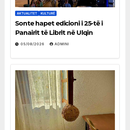
AKTUALITET
KULTURË
Sonte hapet edicioni i 25-të i
Panairit të Librit në Ulqin
05/08/2026
ADMINI