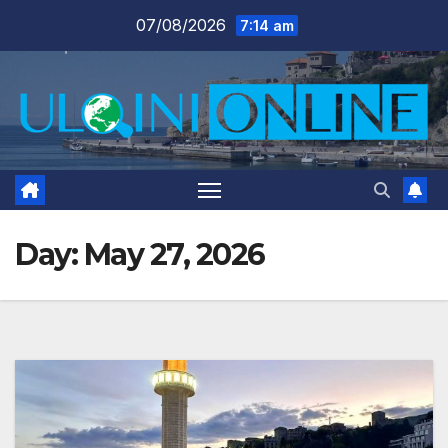
Skip
07/08/2026
7:14 am
to
content
Day:
May 27, 2026