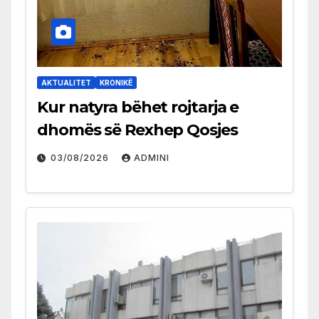
AKTUALITET
KRONIKË
Kur natyra bëhet rojtarja e
dhomës së Rexhep Qosjes
03/08/2026
ADMINI