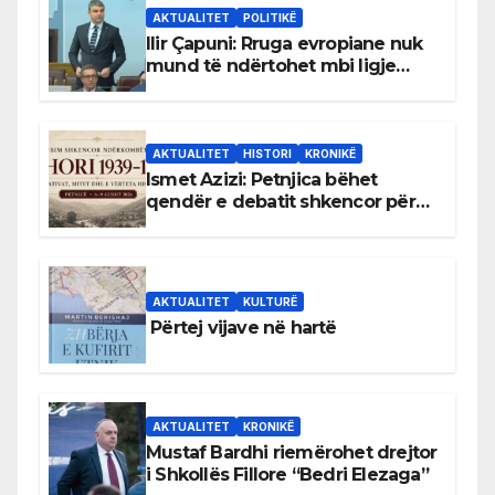
AKTUALITET
POLITIKË
Ilir Çapuni: Rruga evropiane nuk
mund të ndërtohet mbi ligje
antikushtetuese
AKTUALITET
HISTORI
KRONIKË
Ismet Azizi: Petnjica bëhet
qendër e debatit shkencor për
Bihorin gjatë viteve 1939–1948
AKTUALITET
KULTURË
Përtej vijave në hartë
AKTUALITET
KRONIKË
Mustaf Bardhi riemërohet drejtor
i Shkollës Fillore “Bedri Elezaga”