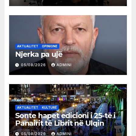
AKTUALITET
OPINIONE
Njerka pa ujë
05/08/2026
ADMINI
AKTUALITET
KULTURË
Sonte hapet edicioni i 25-të i
Panairit të Librit në Ulqin
05/08/2026
ADMINI