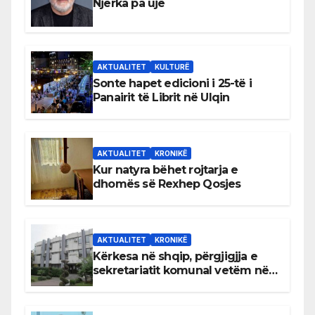
Njerka pa ujë
AKTUALITET
KULTURË
Sonte hapet edicioni i 25-të i
Panairit të Librit në Ulqin
AKTUALITET
KRONIKË
Kur natyra bëhet rojtarja e
dhomës së Rexhep Qosjes
AKTUALITET
KRONIKË
Kërkesa në shqip, përgjigjja e
sekretariatit komunal vetëm në
gjuhën malazeze