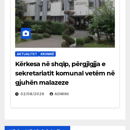
AKTUALITET
KRONIKË
Kërkesa në shqip, përgjigjja e
sekretariatit komunal vetëm në
gjuhën malazeze
02/08/2026
ADMINI