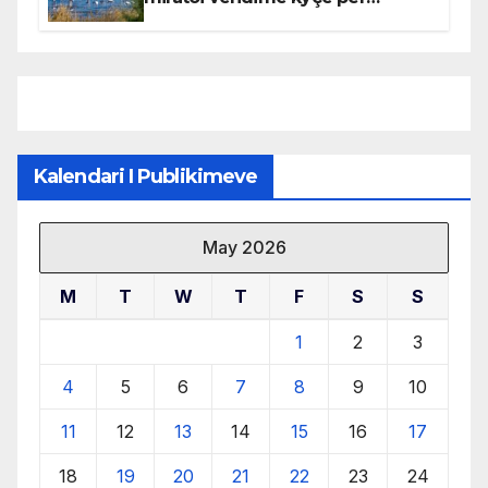
mbrojtjen e natyrës dhe
menaxhimin e qëndrueshëm të
burimeve më të çmuara
Kalendari I Publikimeve
May 2026
M
T
W
T
F
S
S
1
2
3
4
5
6
7
8
9
10
11
12
13
14
15
16
17
18
19
20
21
22
23
24