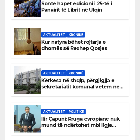
Sonte hapet edicioni i 25-të i
Panairit të Librit në Ulqin
AKTUALITET
KRONIKË
Kur natyra bëhet rojtarja e
dhomës së Rexhep Qosjes
AKTUALITET
KRONIKË
Kërkesa në shqip, përgjigjja e
sekretariatit komunal vetëm në
gjuhën malazeze
AKTUALITET
POLITIKË
Ilir Çapuni: Rruga evropiane nuk
mund të ndërtohet mbi ligje
antikushtetuese