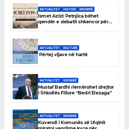
AKTUALITET
HISTORI
KRONIKË
Ismet Azizi: Petnjica bëhet
qendër e debatit shkencor për
Bihorin gjatë viteve 1939–1948
AKTUALITET
KULTURË
Përtej vijave në hartë
AKTUALITET
KRONIKË
Mustaf Bardhi riemërohet drejtor
i Shkollës Fillore “Bedri Elezaga”
AKTUALITET
KRONIKË
Kuvendi i Komunës së Ulqinit
miratoi vendime kyçe për