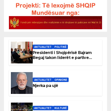
AKTUALITET
POLITIKË
Presidenti i Shqipërisë Bajram
Begaj takon liderët e partive
shqiptare në Ulqin
AKTUALITET
OPINIONE
Njerka pa ujë
AKTUALITET
KULTURË