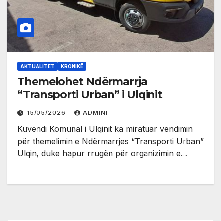
AKTUALITET
KRONIKË
Themelohet Ndërmarrja
“Transporti Urban” i Ulqinit
15/05/2026
ADMINI
Kuvendi Komunal i Ulqinit ka miratuar vendimin
për themelimin e Ndërmarrjes “Transporti Urban”
Ulqin, duke hapur rrugën për organizimin e…