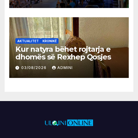
AKTUALITET
KRONIKË
Kur natyra bëhet rojtarja e
dhomës së Rexhep Qosjes
03/08/2026
ADMINI