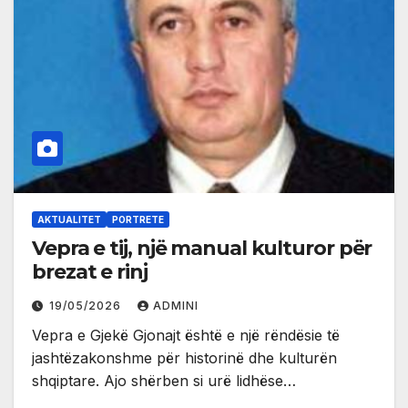
AKTUALITET
PORTRETE
Vepra e tij, një manual kulturor për
brezat e rinj
19/05/2026
ADMINI
Vepra e Gjekë Gjonajt është e një rëndësie të
jashtëzakonshme për historinë dhe kulturën
shqiptare. Ajo shërben si urë lidhëse…