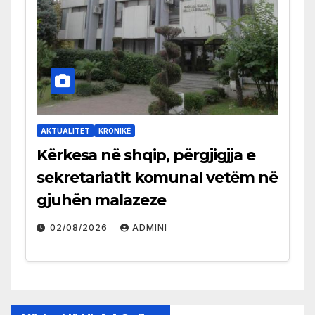
AKTUALITET
KRONIKË
Kërkesa në shqip, përgjigjja e
sekretariatit komunal vetëm në
gjuhën malazeze
02/08/2026
ADMINI