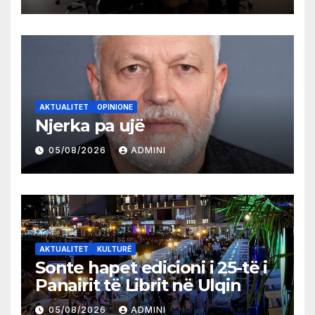
AKTUALITET
OPINIONE
Njerka pa ujë
05/08/2026
ADMINI
AKTUALITET
KULTURË
Sonte hapet edicioni i 25-të i
Panairit të Librit në Ulqin
05/08/2026
ADMINI