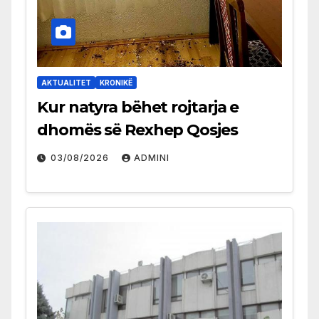
AKTUALITET
KRONIKË
Kur natyra bëhet rojtarja e
dhomës së Rexhep Qosjes
03/08/2026
ADMINI