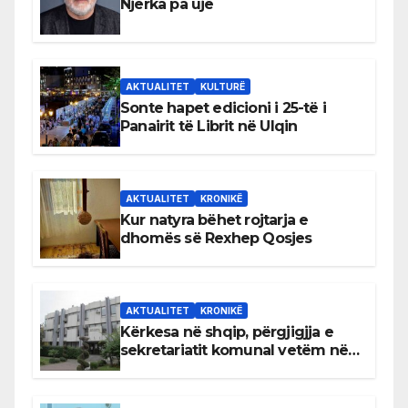
Njerka pa ujë
AKTUALITET
KULTURË
Sonte hapet edicioni i 25-të i
Panairit të Librit në Ulqin
AKTUALITET
KRONIKË
Kur natyra bëhet rojtarja e
dhomës së Rexhep Qosjes
AKTUALITET
KRONIKË
Kërkesa në shqip, përgjigjja e
sekretariatit komunal vetëm në
gjuhën malazeze