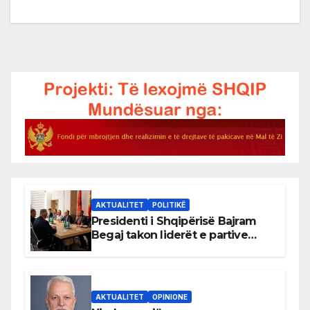
AKTUALITET
POLITIKË
Presidenti i Shqipërisë Bajram
Begaj takon liderët e partive
shqiptare në Ulqin
AKTUALITET
OPINIONE