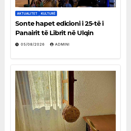
AKTUALITET
KULTURË
Sonte hapet edicioni i 25-të i
Panairit të Librit në Ulqin
05/08/2026
ADMINI