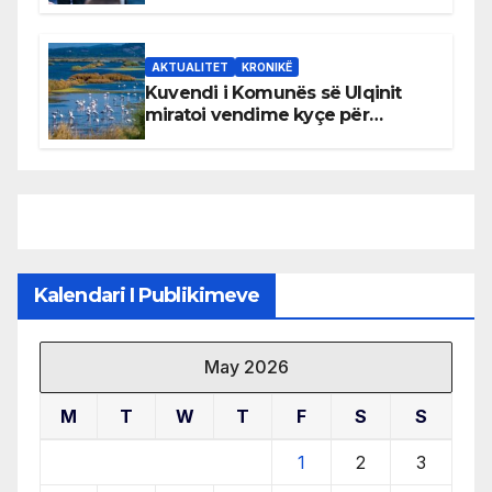
AKTUALITET
KRONIKË
Kuvendi i Komunës së Ulqinit
miratoi vendime kyçe për
mbrojtjen e natyrës dhe
menaxhimin e qëndrueshëm të
burimeve më të çmuara
Kalendari I Publikimeve
May 2026
M
T
W
T
F
S
S
1
2
3