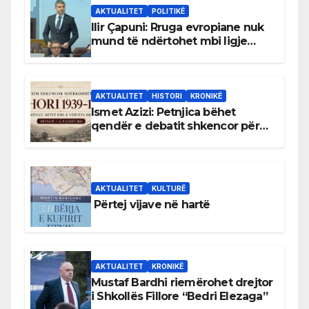
AKTUALITET
POLITIKË
Ilir Çapuni: Rruga evropiane nuk
mund të ndërtohet mbi ligje
antikushtetuese
AKTUALITET
HISTORI
KRONIKË
Ismet Azizi: Petnjica bëhet
qendër e debatit shkencor për
Bihorin gjatë viteve 1939–1948
AKTUALITET
KULTURË
Përtej vijave në hartë
AKTUALITET
KRONIKË
Mustaf Bardhi riemërohet drejtor
i Shkollës Fillore “Bedri Elezaga”