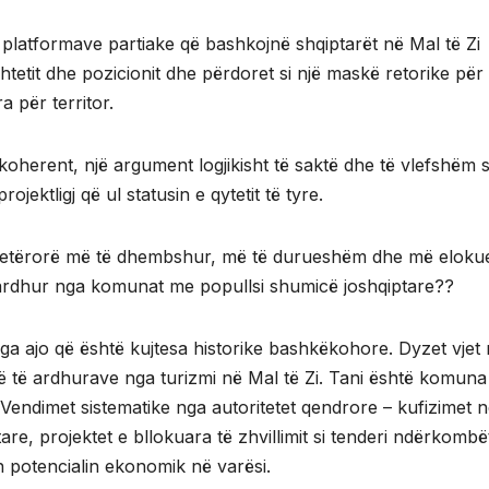
i platformave partiake që bashkojnë shqiptarët në Mal të Zi
htetit dhe pozicionit dhe përdoret si një maskë retorike për
a për territor.
oherent, një argument logjikisht të saktë dhe të vlefshëm 
ojektligj që ul statusin e qytetit të tyre.
 shtetërorë më të dhembshur, më të durueshëm dhe më eloku
n ardhur nga komunat me popullsi shumicë joshqiptare??
nga ajo që është kujtesa historike bashkëkohore. Dyzet vjet
 të të ardhurave nga turizmi në Mal të Zi. Tani është komun
 Vendimet sistematike nga autoritetet qendrore – kufizimet 
tare, projektet e bllokuara të zhvillimit si tenderi ndërkombë
n potencialin ekonomik në varësi.