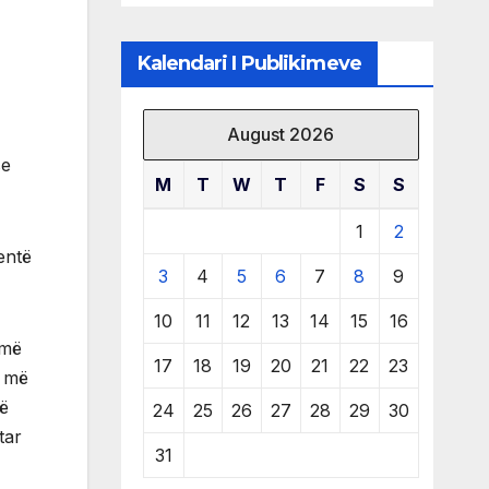
të burimeve më
të çmuara
Kalendari I Publikimeve
August 2026
se
M
T
W
T
F
S
S
1
2
entë
3
4
5
6
7
8
9
10
11
12
13
14
15
16
 më
17
18
19
20
21
22
23
a më
në
24
25
26
27
28
29
30
tar
31