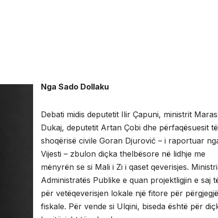
Nga Sado Dollaku
Debati midis deputetit Ilir Çapuni, ministrit Mara
Dukaj, deputetit Artan Çobi dhe përfaqësuesit të
shoqërisë civile Goran Djurović – i raportuar ng
Vijesti – zbulon diçka thelbësore në lidhje me
mënyrën se si Mali i Zi i qaset qeverisjes. Ministr
Administratës Publike e quan projektligjin e saj të
për vetëqeverisjen lokale një fitore për përgjegj
fiskale. Për vende si Ulqini, biseda është për diç