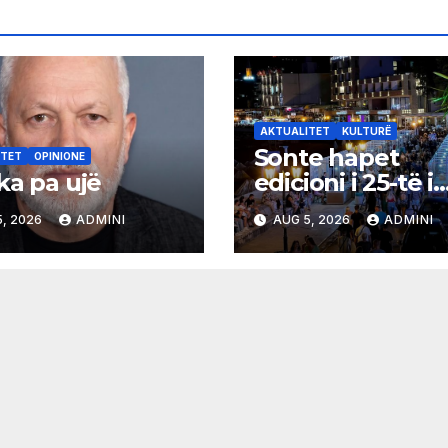
AKTUALITET
KULTURË
Sonte hapet
ITET
OPINIONE
ka pa ujë
edicioni i 25-të i
Panairit të Librit
, 2026
ADMINI
AUG 5, 2026
ADMINI
Ulqin