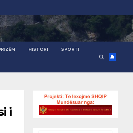
URIZËM
HISTORI
SPORTI
i i