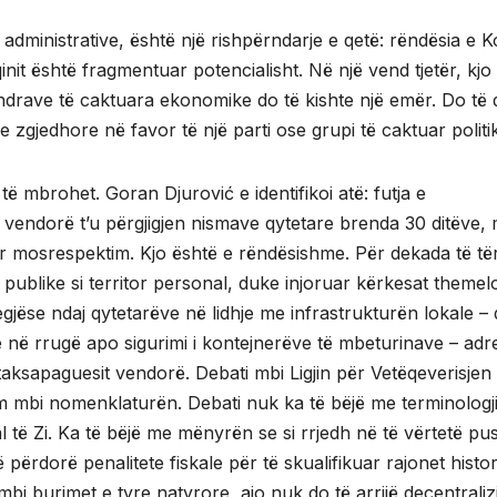
ministrative, është një rishpërndarje e qetë: rëndësia e Ko
init është fragmentuar potencialisht. Në një vend tjetër, kjo
endrave të caktuara ekonomike do të kishte një emër. Do të 
 zgjedhore në favor të një parti ose grupi të caktuar politik
n të mbrohet. Goran Djurović e identifikoi atë: futja e
vendorë t’u përgjigjen nismave qytetare brenda 30 ditëve,
r mosrespektim. Kjo është e rëndësishme. Për dekada të të
 publike si territor personal, duke injoruar kërkesat themel
jegjëse ndaj qytetarëve në lidhje me infrastrukturën lokale – 
ve në rrugë apo sigurimi i kontejnerëve të mbeturinave – ad
aksapaguesit vendorë. Debati mbi Ligjin për Vetëqeverisjen
m mbi nomenklaturën. Debati nuk ka të bëjë me terminologj
l të Zi. Ka të bëjë me mënyrën se si rrjedh në të vërtetë pus
përdorë penalitete fiskale për të skualifikuar rajonet histor
n mbi burimet e tyre natyrore, ajo nuk do të arrijë decentrali