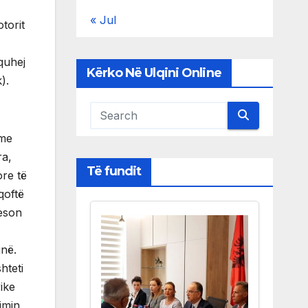
« Jul
torit
quhej
Kërko Në Ulqini Online
).
 me
ra,
Të fundit
ore të
qoftë
reson
inë.
hteti
ike
zimin