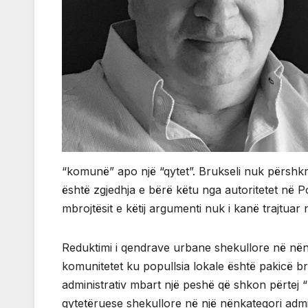
“komunë” apo një “qytet”. Brukseli nuk përshkrua
është zgjedhja e bërë këtu nga autoritetet në 
mbrojtësit e këtij argumenti nuk i kanë trajtua
Reduktimi i qendrave urbane shekullore në nën
komunitetet ku popullsia lokale është pakicë bren
administrativ mbart një peshë që shkon përtej “
qytetëruese shekullore në një nënkategori admin