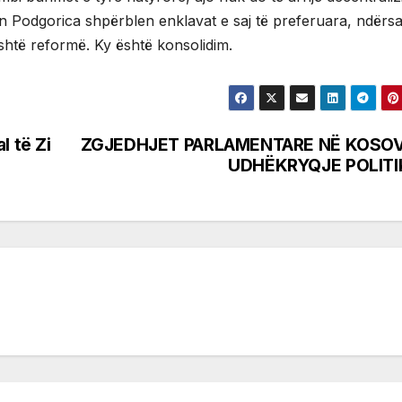
cilin Podgorica shpërblen enklavat e saj të preferuara, ndërs
shtë reformë. Ky është konsolidim.
l të Zi
ZGJEDHJET PARLAMENTARE NË KOSOV
UDHËKRYQJE POLITI