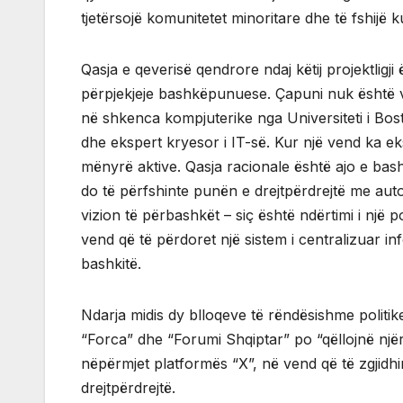
tjetërsojë komunitetet minoritare dhe të fshijë ku
Qasja e qeverisë qendrore ndaj këtij projektligji
përpjekjeje bashkëpunuese. Çapuni nuk është vet
në shkenca kompjuterike nga Universiteti i Bosto
dhe ekspert kryesor i IT-së. Kur një vend ka eks
mënyrë aktive. Qasja racionale është ajo e bas
do të përfshinte punën e drejtpërdrejtë me auto
vizion të përbashkët – siç është ndërtimi i një p
vend që të përdoret një sistem i centralizuar in
bashkitë.
Ndarja midis dy blloqeve të rëndësishme politike
“Forca” dhe “Forumi Shqiptar” po “qëllojnë njër
nëpërmjet platformës “X”, në vend që të zgjid
drejtpërdrejtë.