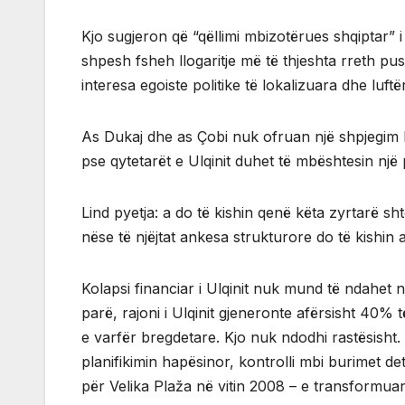
Kjo sugjeron që “qëllimi mbizotërues shqiptar” 
shpesh fsheh llogaritje më të thjeshta rreth pus
interesa egoiste politike të lokalizuara dhe luftër
As Dukaj dhe as Çobi nuk ofruan një shpjegim k
pse qytetarët e Ulqinit duhet të mbështesin një pr
Lind pyetja: a do të kishin qenë këta zyrtarë
nëse të njëjtat ankesa strukturore do të kishi
Kolapsi financiar i Ulqinit nuk mund të ndahet 
parë, rajoni i Ulqinit gjeneronte afërsisht 40%
e varfër bregdetare. Kjo nuk ndodhi rastësisht.
planifikimin hapësinor, kontrolli mbi burimet de
për Velika Plaža në vitin 2008 – e transformua