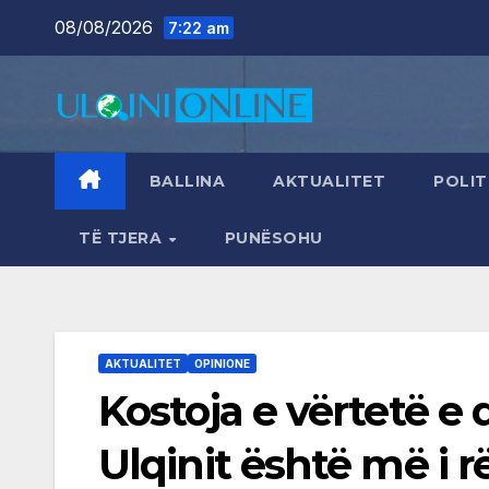
Skip
08/08/2026
7:22 am
to
content
BALLINA
AKTUALITET
POLIT
TË TJERA
PUNËSOHU
AKTUALITET
OPINIONE
Kostoja e vërtetë e d
Ulqinit është më i 