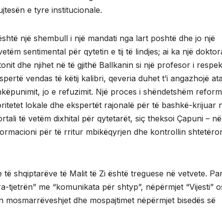
jtesën e tyre institucionale.
 është një shembull i një mandati nga lart poshtë dhe jo një
ëm sentimental për qytetin e tij të lindjes; ai ka një doktor
nit dhe njihet në të gjithë Ballkanin si një profesor i respe
pertë vendas të këtij kalibri, qeveria duhet t’i angazhojë at
hkëpunimit, jo e refuzimit. Një proces i shëndetshëm refor
ritetet lokale dhe ekspertët rajonalë për të bashkë-krijuar 
ortali të vetëm dixhital për qytetarët, siç theksoi Çapuni – në
formacioni për të rritur mbikëqyrjen dhe kontrollin shtetëro
 të shqiptarëve të Malit të Zi është treguese në vetvete. Par
a-tjetrën” me “komunikata për shtyp”, nëpërmjet “Vijesti” o
hin mosmarrëveshjet dhe mospajtimet nëpërmjet bisedës së