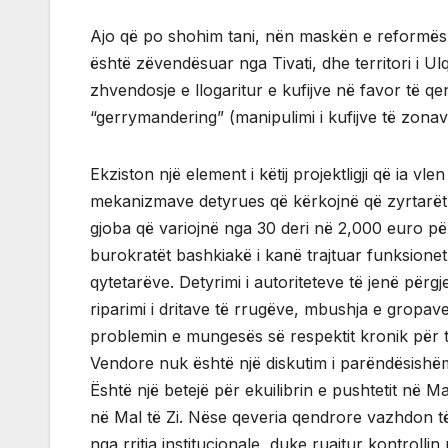
Ajo që po shohim tani, nën maskën e reformës ad
është zëvendësuar nga Tivati, dhe territori i Ulq
zhvendosje e llogaritur e kufijve në favor të q
“gerrymandering” (manipulimi i kufijve të zonave
Ekziston një element i këtij projektligji që ia vle
mekanizmave detyrues që kërkojnë që zyrtarët 
gjoba që variojnë nga 30 deri në 2,000 euro pë
burokratët bashkiakë i kanë trajtuar funksionet
qytetarëve. Detyrimi i autoriteteve të jenë përg
riparimi i dritave të rrugëve, mbushja e gropa
problemin e mungesës së respektit kronik për t
Vendore nuk është një diskutim i parëndësishë
Është një betejë për ekuilibrin e pushtetit në Ma
në Mal të Zi. Nëse qeveria qendrore vazhdon të 
nga rritja institucionale, duke ruajtur kontrolli