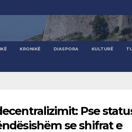
IKË
KRONIKË
DIASPORA
KULTURË
T
ecentralizimit: Pse status
rëndësishëm se shifrat e