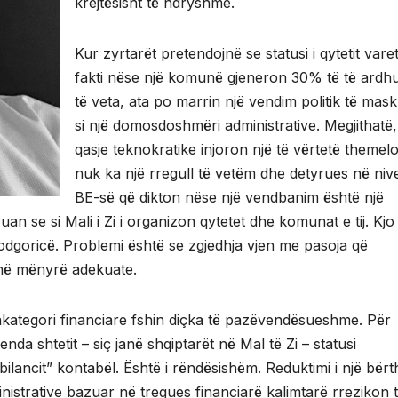
krejtësisht të ndryshme.
Kur zyrtarët pretendojnë se statusi i qytetit vare
fakti nëse një komunë gjeneron 30% të të ardh
të veta, ata po marrin një vendim politik të mas
si një domosdoshmëri administrative. Megjithatë,
qasje teknokratike injoron një të vërtetë themelo
nuk ka një rregull të vetëm dhe detyrues në nive
BE-së që dikton nëse një vendbanim është një
n se si Mali i Zi i organizon qytetet dhe komunat e tij. Kjo
Podgoricë. Problemi është se zgjedhja vjen me pasoja që
r në mënyrë adekuate.
kategori financiare fshin diçka të pazëvendësueshme. Për
da shtetit – siç janë shqiptarët në Mal të Zi – statusi
bilancit” kontabël. Është i rëndësishëm. Reduktimi i një bër
istrative bazuar në tregues financiarë kalimtarë rrezikon 