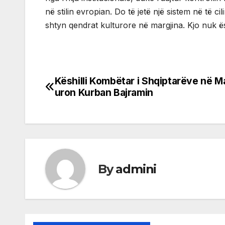
në stilin evropian. Do të jetë një sistem në të 
shtyn qendrat kulturore në margjina. Kjo nuk ë
Këshilli Kombëtar i Shqiptarëve në Ma
Post
uron Kurban Bajramin
navigation
By
admini