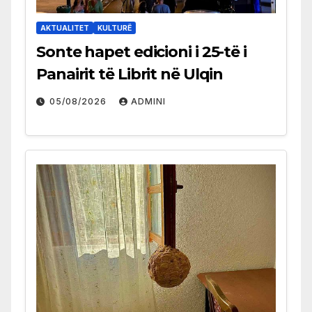
AKTUALITET
KULTURË
Sonte hapet edicioni i 25-të i
Panairit të Librit në Ulqin
05/08/2026
ADMINI