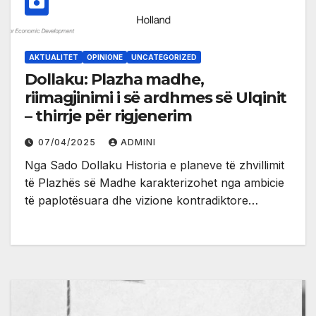
AKTUALITET
OPINIONE
UNCATEGORIZED
Dollaku: Plazha madhe,
riimagjinimi i së ardhmes së Ulqinit
– thirrje për rigjenerim
07/04/2025
ADMINI
Nga Sado Dollaku Historia e planeve të zhvillimit
të Plazhës së Madhe karakterizohet nga ambicie
të paplotësuara dhe vizione kontradiktore…