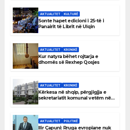
AKTUALITET
KULTURË
Sonte hapet edicioni i 25-të i
Panairit të Librit në Ulqin
AKTUALITET
KRONIKË
Kur natyra bëhet rojtarja e
dhomës së Rexhep Qosjes
AKTUALITET
KRONIKË
Kërkesa në shqip, përgjigjja e
sekretariatit komunal vetëm në
gjuhën malazeze
AKTUALITET
POLITIKË
Ilir Çapuni: Rruga evropiane nuk