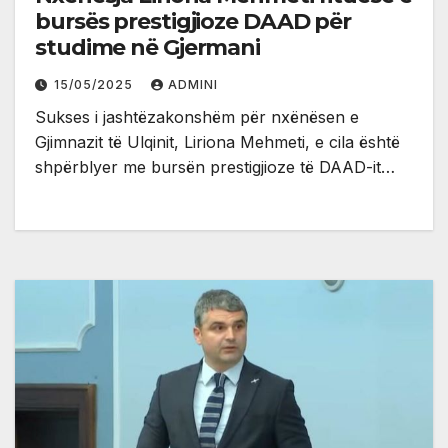
bursës prestigjioze DAAD për
studime në Gjermani
15/05/2025
ADMINI
Sukses i jashtëzakonshëm për nxënësen e
Gjimnazit të Ulqinit, Liriona Mehmeti, e cila është
shpërblyer me bursën prestigjioze të DAAD-it…