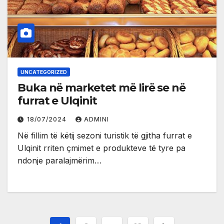
UNCATEGORIZED
Buka në marketet më lirë se në
furrat e Ulqinit
18/07/2024
ADMINI
Në fillim të këtij sezoni turistik të gjitha furrat e
Ulqinit rriten çmimet e produkteve të tyre pa
ndonje paralajmërim…