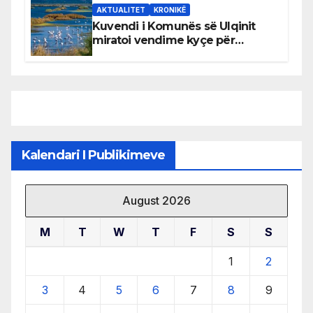
AKTUALITET
KRONIKË
Kuvendi i Komunës së Ulqinit
miratoi vendime kyçe për
mbrojtjen e natyrës dhe
menaxhimin e qëndrueshëm të
burimeve më të çmuara
Kalendari I Publikimeve
August 2026
M
T
W
T
F
S
S
1
2
3
4
5
6
7
8
9