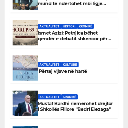
mund të ndërtohet mbi ligje
antikushtetuese
AKTUALITET
HISTORI
KRONIKË
Ismet Azizi: Petnjica bëhet
qendër e debatit shkencor për
Bihorin gjatë viteve 1939–1948
AKTUALITET
KULTURË
Përtej vijave në hartë
AKTUALITET
KRONIKË
Mustaf Bardhi riemërohet drejtor
i Shkollës Fillore “Bedri Elezaga”