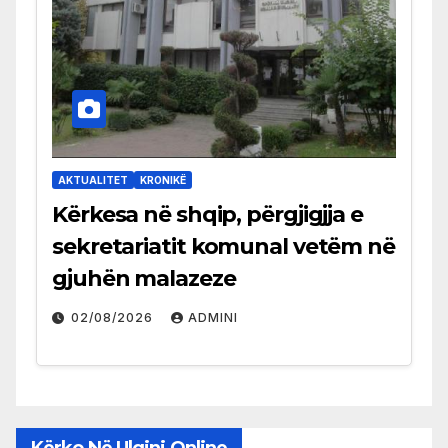
AKTUALITET
KRONIKË
Kërkesa në shqip, përgjigjja e
sekretariatit komunal vetëm në
gjuhën malazeze
02/08/2026
ADMINI