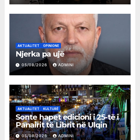
AKTUALITET
OPINIONE
Njerka pa ujë
05/08/2026
ADMINI
AKTUALITET
KULTURË
Sonte hapet edicioni i 25-të i
Panairit të Librit në Ulqin
05/08/2026
ADMINI