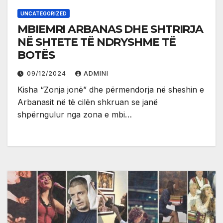
UNCATEGORIZED
MBIEMRI ARBANAS DHE SHTRIRJA
NË SHTETE TË NDRYSHME TË
BOTËS
09/12/2024
ADMINI
Kisha “Zonja jonë” dhe përmendorja në sheshin e
Arbanasit në të cilën shkruan se janë
shpërngulur nga zona e mbi…