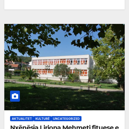
AKTUALITET
KULTURË
UNCATEGORIZED
Nxënësja Liriona Mehmeti fituese e