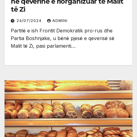
në qeverinë e riorganizuar të Malit
të Zi
24/07/2024
ADMINI
Partitë e ish Frontit Demokratik pro-rus dhe
Partia Boshnjake, u bënë pjesë e qeverisë së
Malit të Zi, pasi parlamenti…