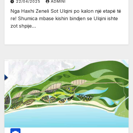
22/04/2025
ADMINI
Nga Haxhi Zeneli Sot Ulqini po kalon një etapë të
re! Shumica mbase kishin bindjen se Ulqini ishte
zot shpije…