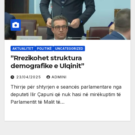
AKTUALITET
POLITIKË
UNCATEGORIZED
”Rrezikohet struktura
demografike e Ulqinit”
23/04/2025
ADMINI
Thirrje për shtyrjen e seancës parlamentare nga
deputeti Ilir Çapuni që nuk hasi në mirëkuptim të
Parlamentit të Malit të…