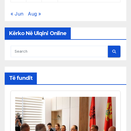
« Jun
Aug »
Kërko Në Ulqini Online
Të fundit