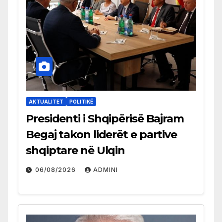
AKTUALITET
POLITIKË
Presidenti i Shqipërisë Bajram
Begaj takon liderët e partive
shqiptare në Ulqin
06/08/2026
ADMINI