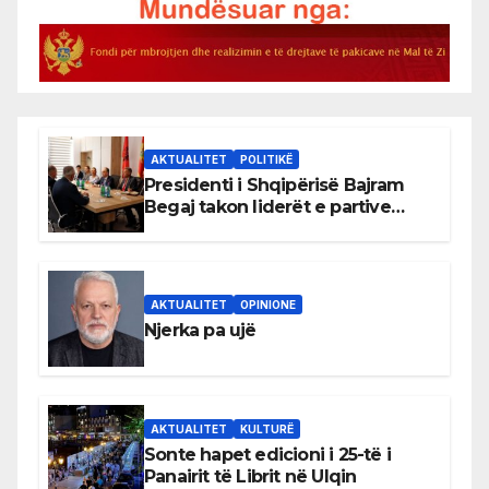
AKTUALITET
POLITIKË
Presidenti i Shqipërisë Bajram
Begaj takon liderët e partive
shqiptare në Ulqin
AKTUALITET
OPINIONE
Njerka pa ujë
AKTUALITET
KULTURË
Sonte hapet edicioni i 25-të i
Panairit të Librit në Ulqin