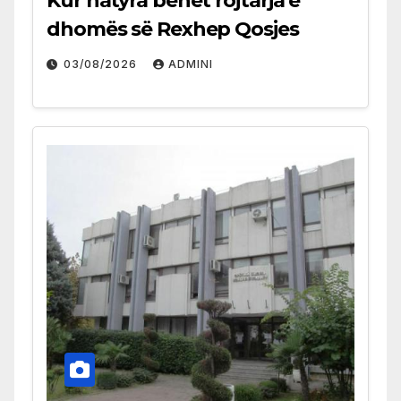
Kur natyra bëhet rojtarja e
dhomës së Rexhep Qosjes
03/08/2026
ADMINI