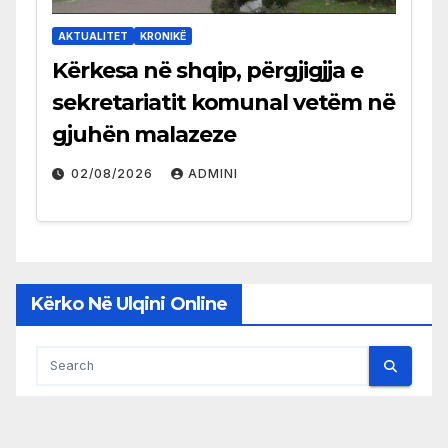
AKTUALITET
KRONIKË
Kërkesa në shqip, përgjigjja e
sekretariatit komunal vetëm në
gjuhën malazeze
02/08/2026
ADMINI
Kërko Në Ulqini Online