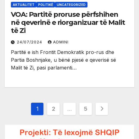
AKTUALITET
POLITIKË
UNCATEGORIZED
VOA: Partitë proruse përfshihen
në qeverinë e riorganizuar të Malit
të Zi
24/07/2024
ADMINI
Partitë e ish Frontit Demokratik pro-rus dhe
Partia Boshnjake, u bënë pjesë e qeverisë së
Malit të Zi, pasi parlamenti…
Posts
1
2
…
5
pagination