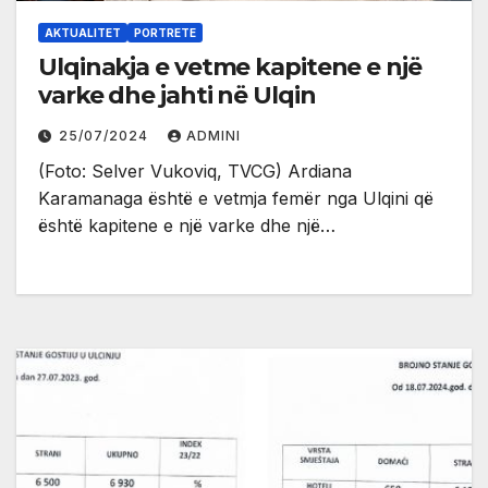
AKTUALITET
PORTRETE
Ulqinakja e vetme kapitene e një
varke dhe jahti në Ulqin
25/07/2024
ADMINI
(Foto: Selver Vukoviq, TVCG) Ardiana
Karamanaga është e vetmja femër nga Ulqini që
është kapitene e një varke dhe një…