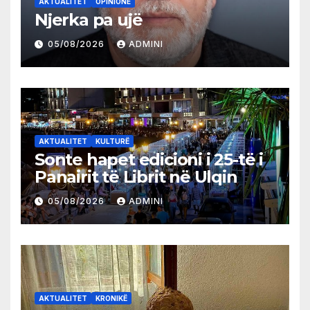
AKTUALITET
OPINIONE
Njerka pa ujë
05/08/2026
ADMINI
AKTUALITET
KULTURË
Sonte hapet edicioni i 25-të i
Panairit të Librit në Ulqin
05/08/2026
ADMINI
AKTUALITET
KRONIKË