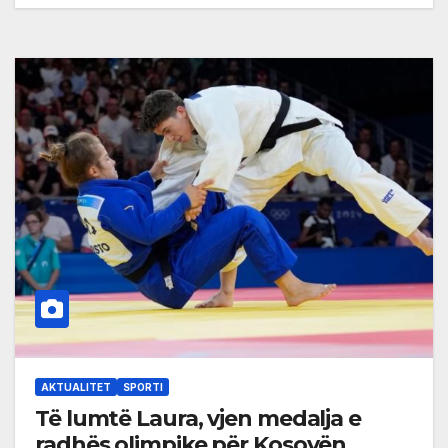
AKTUALITET
SPORTI
Të lumtë Laura, vjen medalja e
radhës olimpike për Kosovën