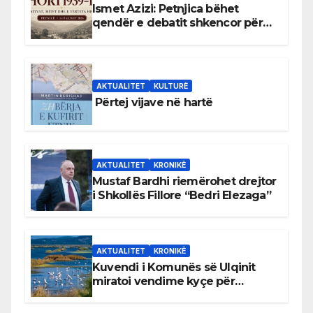
Ismet Azizi: Petnjica bëhet
qendër e debatit shkencor për
Bihorin gjatë viteve 1939–1948
AKTUALITET
KULTURË
Përtej vijave në hartë
AKTUALITET
KRONIKË
Mustaf Bardhi riemërohet drejtor
i Shkollës Fillore “Bedri Elezaga”
AKTUALITET
KRONIKË
Kuvendi i Komunës së Ulqinit
miratoi vendime kyçe për
mbrojtjen e natyrës dhe
menaxhimin e qëndrueshëm të