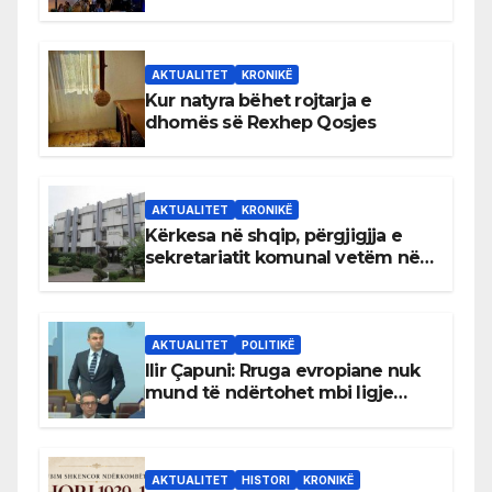
AKTUALITET
KRONIKË
Kur natyra bëhet rojtarja e
dhomës së Rexhep Qosjes
AKTUALITET
KRONIKË
Kërkesa në shqip, përgjigjja e
sekretariatit komunal vetëm në
gjuhën malazeze
AKTUALITET
POLITIKË
Ilir Çapuni: Rruga evropiane nuk
mund të ndërtohet mbi ligje
antikushtetuese
AKTUALITET
HISTORI
KRONIKË