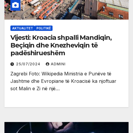
AKTUALITET
POLITIKË
Vijesti: Kroacia shpalli Mandiqin,
Beçiqin dhe Knezheviqin të
padëshirueshëm
25/07/2024
ADMINI
Zagrebi Foto: Wikipedia Ministria e Punëve të
Jashtme dhe Evropiane të Kroacisë ka njoftuar
sot Malin e Zi në një…