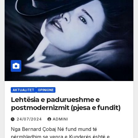
AKTUALITET
OPINIONE
Lehtësia e padurueshme e
postmodernizmit (pjesa e fundit)
24/07/2024
ADMINI
Nga Bernard Çobaj Në fund mund të
përmbledhim se vepra e Kunderës është e