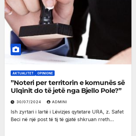
AKTUALITET
OPINIONE
”Noteri per territorin e komunës së
Ulqinit do të jetë nga Bjello Pole?”
30/07/2024
ADMINI
Ish zyrtari i lartë i Lëvizjes qytetare URA, z. Safet
Beci në një post të tij të gjatë shkruan rreth…