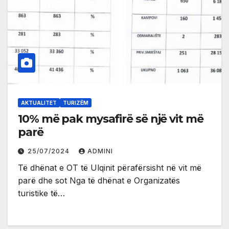
AKTUALITET
TURIZËM
10% më pak mysafirë së një vit më
parë
25/07/2024
ADMINI
Të dhënat e OT të Ulqinit përafërsisht në vit më
parë dhe sot Nga të dhënat e Organizatës
turistike të…