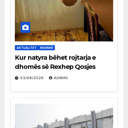
AKTUALITET
KRONIKË
Kur natyra bëhet rojtarja e
dhomës së Rexhep Qosjes
03/08/2026
ADMINI