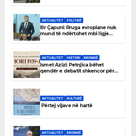
gjuhën malazeze
AKTUALITET
POLITIKË
Ilir Çapuni: Rruga evropiane nuk
mund të ndërtohet mbi ligje
antikushtetuese
AKTUALITET
HISTORI
KRONIKË
Ismet Azizi: Petnjica bëhet
qendër e debatit shkencor për
Bihorin gjatë viteve 1939–1948
AKTUALITET
KULTURË
Përtej vijave në hartë
AKTUALITET
KRONIKË