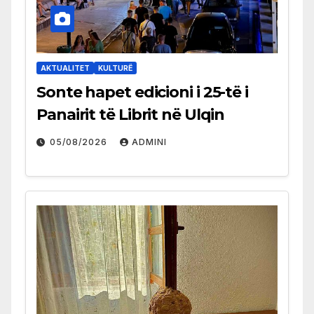
AKTUALITET
KULTURË
Sonte hapet edicioni i 25-të i
Panairit të Librit në Ulqin
05/08/2026
ADMINI