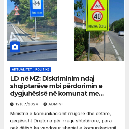
AKTUALITET
POLITIKË
LD në MZ: Diskriminim ndaj
shqiptarëve mbi përdorimin e
dygjuhësisë në komunat me
shumicë shqiptare
12/07/2024
ADMINI
Ministria e komunikacionit rrugorë dhe detarë,
gjegjësisht Drejtoria për rrugë shtetërore, para
pak ditësh ka vendosur shenjat e komunikacionit