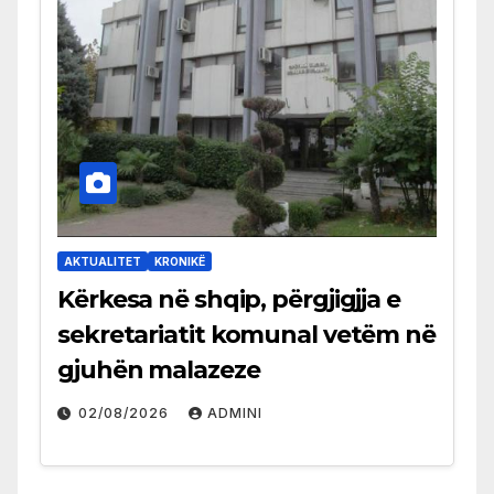
AKTUALITET
KRONIKË
Kërkesa në shqip, përgjigjja e
sekretariatit komunal vetëm në
gjuhën malazeze
02/08/2026
ADMINI