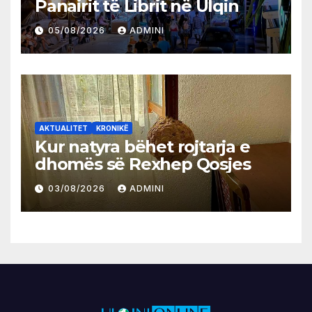
Panairit të Librit në Ulqin
05/08/2026
ADMINI
AKTUALITET
KRONIKË
Kur natyra bëhet rojtarja e
dhomës së Rexhep Qosjes
03/08/2026
ADMINI