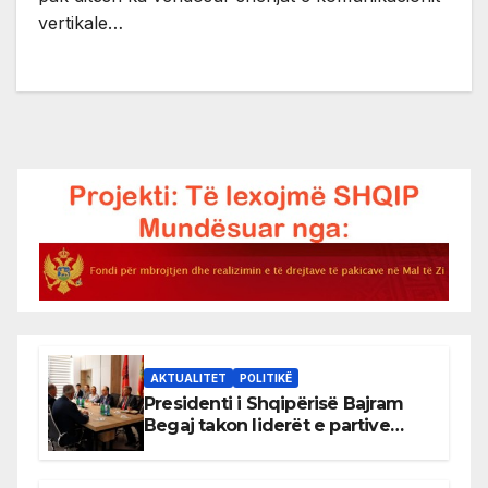
vertikale…
AKTUALITET
POLITIKË
Presidenti i Shqipërisë Bajram
Begaj takon liderët e partive
shqiptare në Ulqin