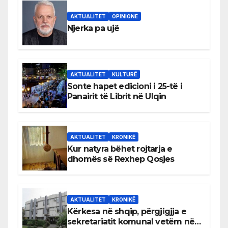
AKTUALITET
OPINIONE
Njerka pa ujë
AKTUALITET
KULTURË
Sonte hapet edicioni i 25-të i
Panairit të Librit në Ulqin
AKTUALITET
KRONIKË
Kur natyra bëhet rojtarja e
dhomës së Rexhep Qosjes
AKTUALITET
KRONIKË
Kërkesa në shqip, përgjigjja e
sekretariatit komunal vetëm në