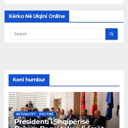
Kërko Në Ulqini Online
Keni humbur
AKTUALITET
POLITIKË
Presidenti i Shqipërisë