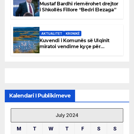
Mustaf Bardhi riemërohet drejtor
i Shkollës Fillore “Bedri Elezaga”
AKTUALITET
KRONIKË
Kuvendi i Komunës së Ulqinit
miratoi vendime kyçe për
mbrojtjen e natyrës dhe
menaxhimin e qëndrueshëm të
burimeve më të çmuara
Kalendari I Publikimeve
July 2024
M
T
W
T
F
S
S