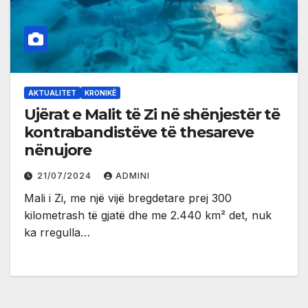
AKTUALITET
KRONIKË
Ujërat e Malit të Zi në shënjestër të
kontrabandistëve të thesareve
nënujore
21/07/2024
ADMINI
Mali i Zi, me një vijë bregdetare prej 300
kilometrash të gjatë dhe me 2.440 km² det, nuk
ka rregulla…