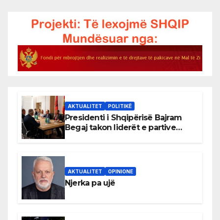
AKTUALITET
POLITIKË
Presidenti i Shqipërisë Bajram
Begaj takon liderët e partive
shqiptare në Ulqin
AKTUALITET
OPINIONE
Njerka pa ujë