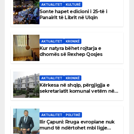
AKTUALITET
KULTURË
Sonte hapet edicioni i 25-të i
Panairit të Librit në Ulqin
AKTUALITET
KRONIKË
Kur natyra bëhet rojtarja e
dhomës së Rexhep Qosjes
AKTUALITET
KRONIKË
Kërkesa në shqip, përgjigjja e
sekretariatit komunal vetëm në
gjuhën malazeze
AKTUALITET
POLITIKË
Ilir Çapuni: Rruga evropiane nuk
mund të ndërtohet mbi ligje
antikushtetuese