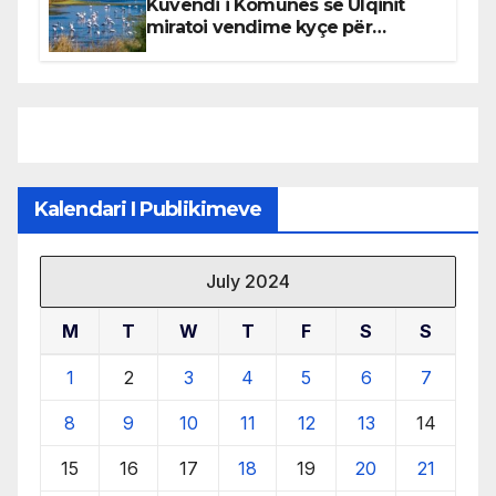
Kuvendi i Komunës së Ulqinit
miratoi vendime kyçe për
mbrojtjen e natyrës dhe
menaxhimin e qëndrueshëm të
burimeve më të çmuara
Kalendari I Publikimeve
July 2024
M
T
W
T
F
S
S
1
2
3
4
5
6
7
8
9
10
11
12
13
14
15
16
17
18
19
20
21