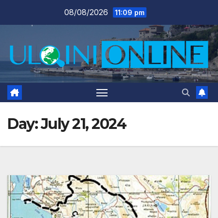
Skip
08/08/2026
11:09 pm
to
content
Day:
July 21, 2024