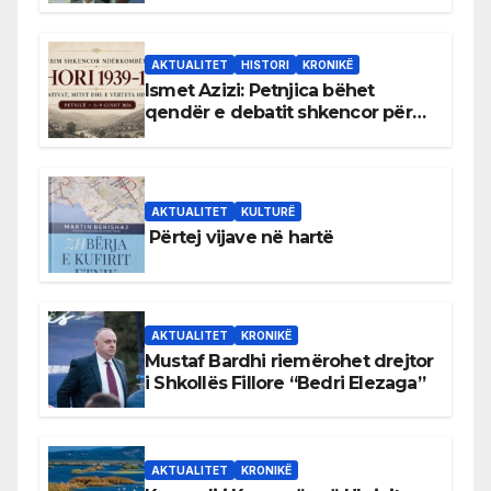
AKTUALITET
HISTORI
KRONIKË
Ismet Azizi: Petnjica bëhet
qendër e debatit shkencor për
Bihorin gjatë viteve 1939–1948
AKTUALITET
KULTURË
Përtej vijave në hartë
AKTUALITET
KRONIKË
Mustaf Bardhi riemërohet drejtor
i Shkollës Fillore “Bedri Elezaga”
AKTUALITET
KRONIKË