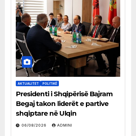
AKTUALITET
POLITIKË
Presidenti i Shqipërisë Bajram
Begaj takon liderët e partive
shqiptare në Ulqin
06/08/2026
ADMINI