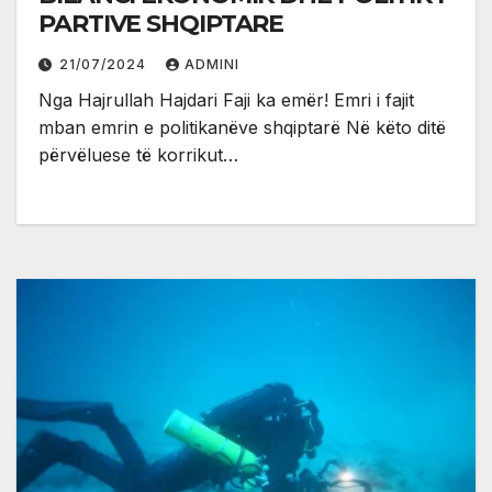
PARTIVE SHQIPTARE
21/07/2024
ADMINI
Nga Hajrullah Hajdari Faji ka emër! Emri i fajit
mban emrin e politikanëve shqiptarë Në këto ditë
përvëluese të korrikut…