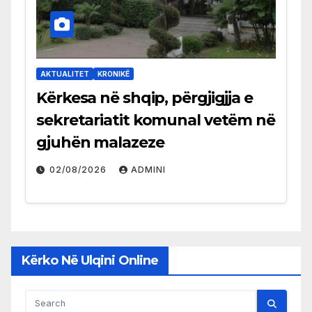
AKTUALITET
KRONIKË
Kërkesa në shqip, përgjigjja e
sekretariatit komunal vetëm në
gjuhën malazeze
02/08/2026
ADMINI
Kërko Në Ulqini Online