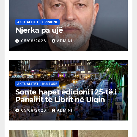
AKTUALITET
OPINIONE
Njerka pa ujë
05/08/2026
ADMINI
AKTUALITET
KULTURË
Sonte hapet edicioni i 25-të i
Panairit të Librit në Ulqin
05/08/2026
ADMINI