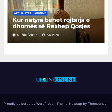
AKTUALITET
KRONIKË
Kur natyra bëhet rojtarja e
dhomës së Rexhep Qosjes
03/08/2026
ADMINI
Proudly powered by WordPress
|
Theme:
Newsup
by
Themeansar
.