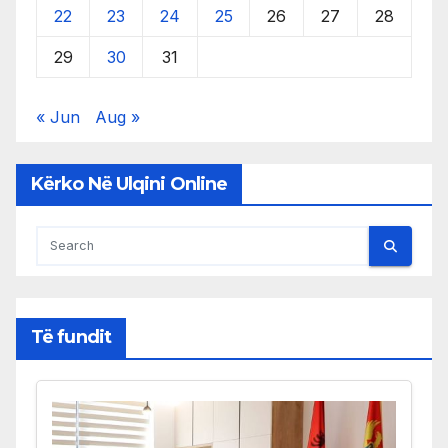
22
23
24
25
26
27
28
29
30
31
« Jun
Aug »
Kërko Në Ulqini Online
Të fundit