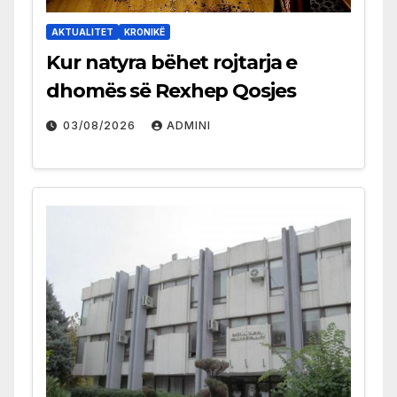
AKTUALITET
KRONIKË
Kur natyra bëhet rojtarja e
dhomës së Rexhep Qosjes
03/08/2026
ADMINI