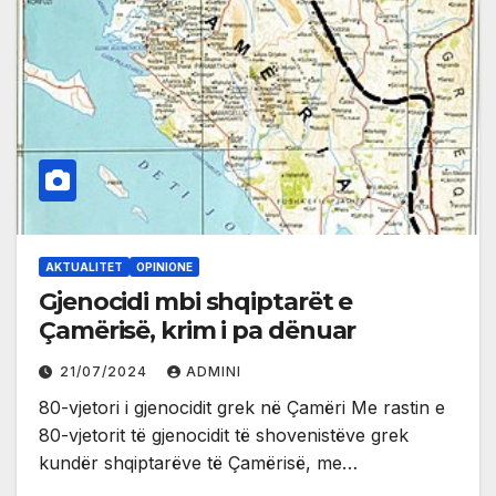
AKTUALITET
OPINIONE
Gjenocidi mbi shqiptarët e
Çamërisë, krim i pa dënuar
21/07/2024
ADMINI
80-vjetori i gjenocidit grek në Çamëri Me rastin e
80-vjetorit të gjenocidit të shovenistëve grek
kundër shqiptarëve të Çamërisë, me…