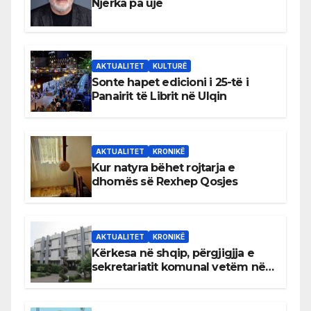
Njerka pa ujë
AKTUALITET
KULTURË
Sonte hapet edicioni i 25-të i
Panairit të Librit në Ulqin
AKTUALITET
KRONIKË
Kur natyra bëhet rojtarja e
dhomës së Rexhep Qosjes
AKTUALITET
KRONIKË
Kërkesa në shqip, përgjigjja e
sekretariatit komunal vetëm në
gjuhën malazeze