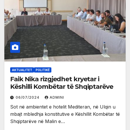
AKTUALITET
POLITIKË
Faik Nika rizgjedhet kryetar i
Këshilli Kombëtar të Shqiptarëve
06/07/2024
ADMINI
Sot në ambientet e hotelit Mediteran, në Ulqin u
mbajt mbledhja konstitutive e Këshillit Kombëtar të
Shqiptarëve në Malin e…