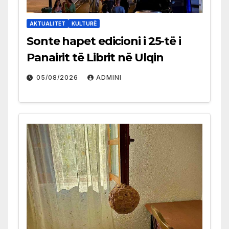
AKTUALITET
KULTURË
Sonte hapet edicioni i 25-të i
Panairit të Librit në Ulqin
05/08/2026
ADMINI