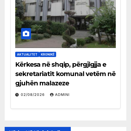
AKTUALITET
KRONIKË
Kërkesa në shqip, përgjigjja e
sekretariatit komunal vetëm në
gjuhën malazeze
02/08/2026
ADMINI