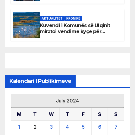
AKTUALITET
KRONIKË
Kuvendi i Komunës së Ulqinit
miratoi vendime kyçe për
mbrojtjen e natyrës dhe
menaxhimin e qëndrueshëm të
burimeve më të çmuara
Kalendari I Publikimeve
July 2024
M
T
W
T
F
S
S
1
2
3
4
5
6
7