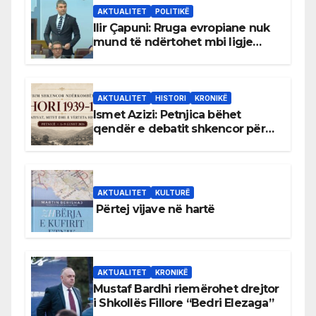
AKTUALITET
POLITIKË
Ilir Çapuni: Rruga evropiane nuk
mund të ndërtohet mbi ligje
antikushtetuese
AKTUALITET
HISTORI
KRONIKË
Ismet Azizi: Petnjica bëhet
qendër e debatit shkencor për
Bihorin gjatë viteve 1939–1948
AKTUALITET
KULTURË
Përtej vijave në hartë
AKTUALITET
KRONIKË
Mustaf Bardhi riemërohet drejtor
i Shkollës Fillore “Bedri Elezaga”