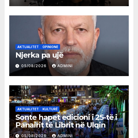
AKTUALITET
OPINIONE
Njerka pa ujë
05/08/2026
ADMINI
AKTUALITET
KULTURË
Sonte hapet edicioni i 25-të i
Panairit të Librit në Ulqin
05/08/2026
ADMINI