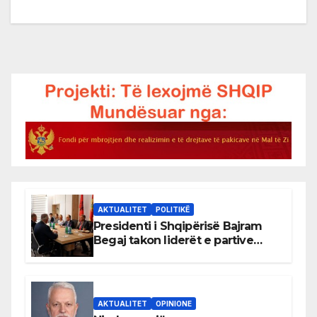
AKTUALITET
POLITIKË
Presidenti i Shqipërisë Bajram
Begaj takon liderët e partive
shqiptare në Ulqin
AKTUALITET
OPINIONE