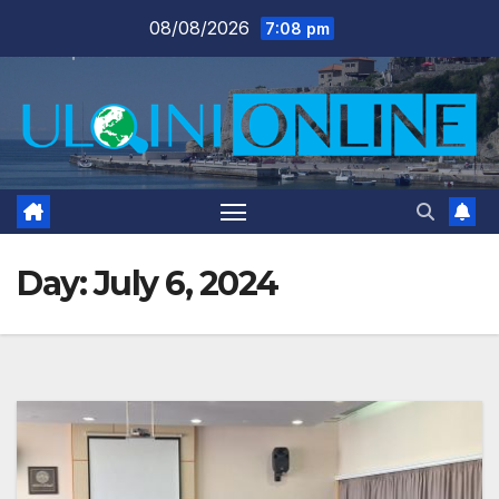
Skip
08/08/2026
7:08 pm
to
content
Day:
July 6, 2024