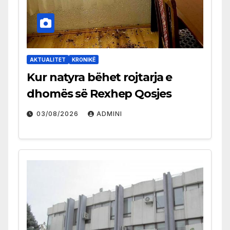
AKTUALITET
KRONIKË
Kur natyra bëhet rojtarja e
dhomës së Rexhep Qosjes
03/08/2026
ADMINI