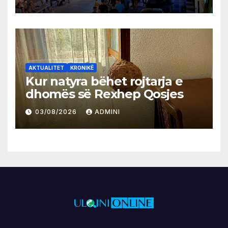
AKTUALITET
KRONIKË
Kur natyra bëhet rojtarja e
dhomës së Rexhep Qosjes
03/08/2026
ADMINI