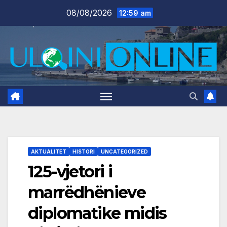
Skip
08/08/2026
12:59 am
to
content
AKTUALITET
HISTORI
UNCATEGORIZED
125-vjetori i
marrëdhënieve
diplomatike midis