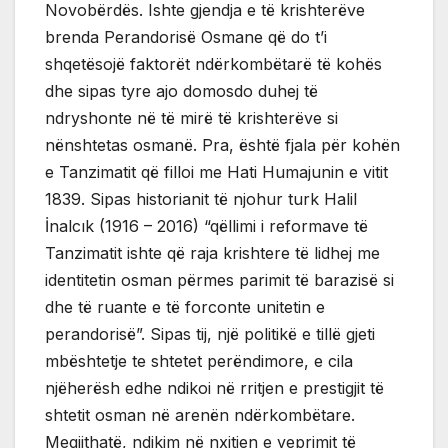
Novobërdës. Ishte gjendja e të krishterëve
brenda Perandorisë Osmane që do t’i
shqetësojë faktorët ndërkombëtarë të kohës
dhe sipas tyre ajo domosdo duhej të
ndryshonte në të mirë të krishterëve si
nënshtetas osmanë. Pra, është fjala për kohën
e Tanzimatit që filloi me Hati Humajunin e vitit
1839. Sipas historianit të njohur turk Halil
İnalcık (1916 – 2016) “qëllimi i reformave të
Tanzimatit ishte që raja krishtere të lidhej me
identitetin osman përmes parimit të barazisë si
dhe të ruante e të forconte unitetin e
perandorisë”. Sipas tij, një politikë e tillë gjeti
mbështetje te shtetet perëndimore, e cila
njëherësh edhe ndikoi në rritjen e prestigjit të
shtetit osman në arenën ndërkombëtare.
Megjithatë, ndikim në nxitjen e veprimit të