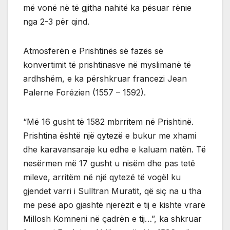
më vonë në të gjitha nahitë ka pësuar rënie
nga 2-3 për qind.
Atmosferën e Prishtinës së fazës së
konvertimit të prishtinasve në myslimanë të
ardhshëm, e ka përshkruar francezi Jean
Palerne Forézien (1557 – 1592).
“Më 16 gusht të 1582 mbrritem në Prishtinë.
Prishtina është një qytezë e bukur me xhami
dhe karavansaraje ku edhe e kaluam natën. Të
nesërmen më 17 gusht u nisëm dhe pas tetë
mileve, arritëm në një qytezë të vogël ku
gjendet varri i Sulltran Muratit, që siç na u tha
me pesë apo gjashtë njerëzit e tij e kishte vrarë
Millosh Komneni në çadrën e tij…”, ka shkruar