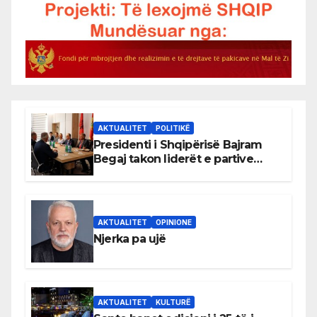
AKTUALITET
POLITIKË
Presidenti i Shqipërisë Bajram
Begaj takon liderët e partive
shqiptare në Ulqin
AKTUALITET
OPINIONE
Njerka pa ujë
AKTUALITET
KULTURË