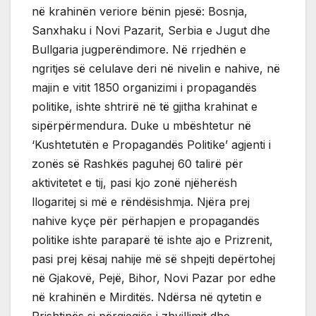
në krahinën veriore bënin pjesë: Bosnja,
Sanxhaku i Novi Pazarit, Serbia e Jugut dhe
Bullgaria jugperëndimore. Në rrjedhën e
ngritjes së celulave deri në nivelin e nahive, në
majin e vitit 1850 organizimi i propagandës
politike, ishte shtrirë në të gjitha krahinat e
sipërpërmendura. Duke u mbështetur në
‘Kushtetutën e Propagandës Politike’ agjenti i
zonës së Rashkës paguhej 60 talirë për
aktivitetet e tij, pasi kjo zonë njëherësh
llogaritej si më e rëndësishmja. Njëra prej
nahive kyçe për përhapjen e propagandës
politike ishte paraparë të ishte ajo e Prizrenit,
pasi prej kësaj nahije më së shpejti depërtohej
në Gjakovë, Pejë, Bihor, Novi Pazar por edhe
në krahinën e Mirditës. Ndërsa në qytetin e
Prishtinës si përgjegjës i zhvillimit dhe