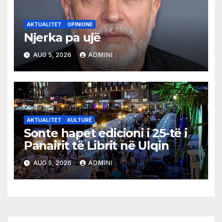
AKTUALITET
OPINIONE
Njerka pa ujë
AUG 5, 2026
ADMINI
AKTUALITET
KULTURË
Sonte hapet edicioni i 25-të i
Panairit të Librit në Ulqin
AUG 5, 2026
ADMINI