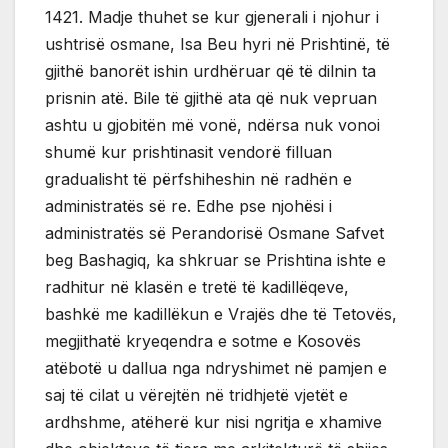
1421. Madje thuhet se kur gjenerali i njohur i
ushtrisë osmane, Isa Beu hyri në Prishtinë, të
gjithë banorët ishin urdhëruar që të dilnin ta
prisnin atë. Bile të gjithë ata që nuk vepruan
ashtu u gjobitën më vonë, ndërsa nuk vonoi
shumë kur prishtinasit vendorë filluan
gradualisht të përfshiheshin në radhën e
administratës së re. Edhe pse njohësi i
administratës së Perandorisë Osmane Safvet
beg Bashagiq, ka shkruar se Prishtina ishte e
radhitur në klasën e tretë të kadillëqeve,
bashkë me kadillëkun e Vrajës dhe të Tetovës,
megjithatë kryeqendra e sotme e Kosovës
atëbotë u dallua nga ndryshimet në pamjen e
saj të cilat u vërejtën në tridhjetë vjetët e
ardhshme, atëherë kur nisi ngritja e xhamive