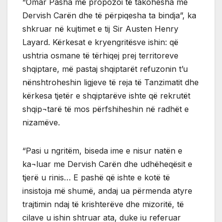
“Omar Pasha më propozoi të takohesha me
Dervish Carën dhe të përpiqesha ta bindja”, ka
shkruar në kujtimet e tij Sir Austen Henry
Layard. Kërkesat e kryengritësve ishin: që
ushtria osmane të tërhiqej prej territoreve
shqiptare, më pastaj shqiptarët refuzonin t’u
nënshtroheshin ligjeve të reja të Tanzimatit dhe
kërkesa tjetër e shqiptarëve ishte që rekrutët
shqip¬tarë të mos përfshiheshin në radhët e
nizamëve.
“Pasi u ngritëm, biseda ime e nisur natën e
ka¬luar me Dervish Carën dhe udhëheqësit e
tjerë u rinis… E pashë që ishte e kotë të
insistoja më shumë, andaj ua përmenda atyre
trajtimin ndaj të krishterëve dhe mizoritë, të
cilave u ishin shtruar ata, duke iu referuar