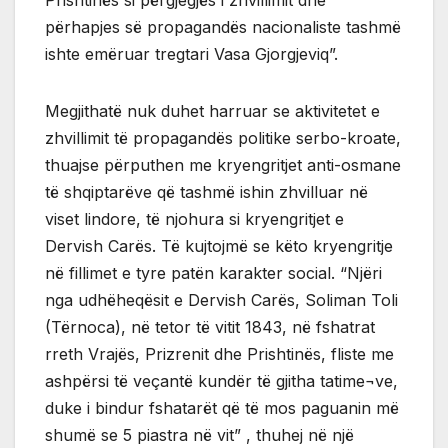
përhapjes së propagandës nacionaliste tashmë
ishte emëruar tregtari Vasa Gjorgjeviq”.
Megjithatë nuk duhet harruar se aktivitetet e
zhvillimit të propagandës politike serbo-kroate,
thuajse përputhen me kryengritjet anti-osmane
të shqiptarëve që tashmë ishin zhvilluar në
viset lindore, të njohura si kryengritjet e
Dervish Carës. Të kujtojmë se këto kryengritje
në fillimet e tyre patën karakter social. “Njëri
nga udhëheqësit e Dervish Carës, Soliman Toli
(Tërnoca), në tetor të vitit 1843, në fshatrat
rreth Vrajës, Prizrenit dhe Prishtinës, fliste me
ashpërsi të veçantë kundër të gjitha tatime¬ve,
duke i bindur fshatarët që të mos paguanin më
shumë se 5 piastra në vit” , thuhej në një