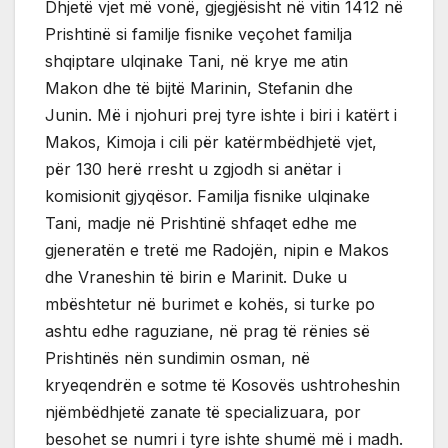
Dhjetë vjet më vonë, gjegjësisht në vitin 1412 në
Prishtinë si familje fisnike veçohet familja
shqiptare ulqinake Tani, në krye me atin
Makon dhe të bijtë Marinin, Stefanin dhe
Junin. Më i njohuri prej tyre ishte i biri i katërt i
Makos, Kimoja i cili për katërmbëdhjetë vjet,
për 130 herë rresht u zgjodh si anëtar i
komisionit gjyqësor. Familja fisnike ulqinake
Tani, madje në Prishtinë shfaqet edhe me
gjeneratën e tretë me Radojën, nipin e Makos
dhe Vraneshin të birin e Marinit. Duke u
mbështetur në burimet e kohës, si turke po
ashtu edhe raguziane, në prag të rënies së
Prishtinës nën sundimin osman, në
kryeqendrën e sotme të Kosovës ushtroheshin
njëmbëdhjetë zanate të specializuara, por
besohet se numri i tyre ishte shumë më i madh.