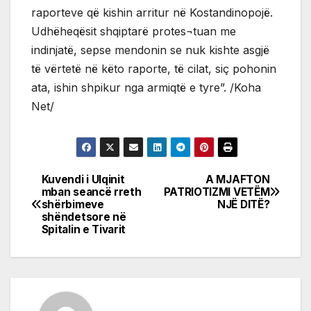
raporteve që kishin arritur në Kostandinopojë.
Udhëheqësit shqiptarë protes¬tuan me
indinjatë, sepse mendonin se nuk kishte asgjë
të vërtetë në këto raporte, të cilat, siç pohonin
ata, ishin shpikur nga armiqtë e tyre”. /Koha
Net/
Kuvendi i Ulqinit
A MJAFTON
Post
mban seancë rreth
PATRIOTIZMI VETËM
shërbimeve
NJË DITË?
navigation
shëndetsore në
Spitalin e Tivarit