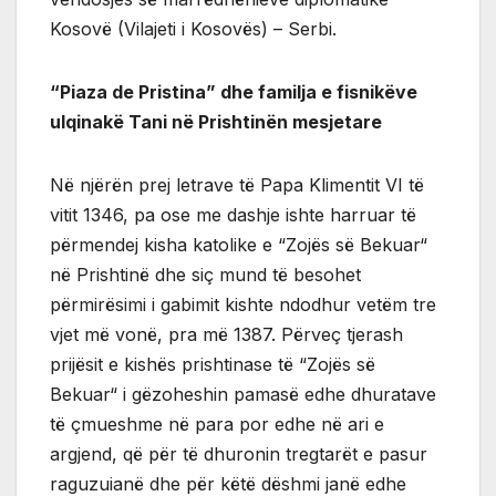
Kosovë (Vilajeti i Kosovës) – Serbi.
“Piaza de Pristina” dhe familja e fisnikëve
ulqinakë Tani në Prishtinën mesjetare
Në njërën prej letrave të Papa Klimentit VI të
vitit 1346, pa ose me dashje ishte harruar të
përmendej kisha katolike e “Zojës së Bekuar“
në Prishtinë dhe siç mund të besohet
përmirësimi i gabimit kishte ndodhur vetëm tre
vjet më vonë, pra më 1387. Përveç tjerash
prijësit e kishës prishtinase të “Zojës së
Bekuar“ i gëzoheshin pamasë edhe dhuratave
të çmueshme në para por edhe në ari e
argjend, që për të dhuronin tregtarët e pasur
raguzuianë dhe për këtë dëshmi janë edhe