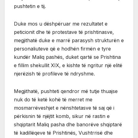
pushtetin e tij.
Duke mos u dëshpëruar me rezultatet e
peticionit dhe të protestave të prishtinasve,
megjithatë duke e marrë parasysh strukturën e
personaliuteve që e hodhën firmën e tyre
kundër Maliq pashës, duket qartë se Prishtina
e fillim shekullit XIX, e kishte të ngritur një elitë
njerëzish të profileve të ndryshme.
Megjithatë, pushteti qendror më tutje thuajse
nuk do të ketë kohë të merret me
mosmarrëveshjet e nënshtetasve të saj që i
përkisnin të njëjtit komb, sikur në rastin e
shqiptarit Maliq pasha dhe banorëve shqiptarë
të kadillëqeve të Prishtinës, Vushtrrisë dhe