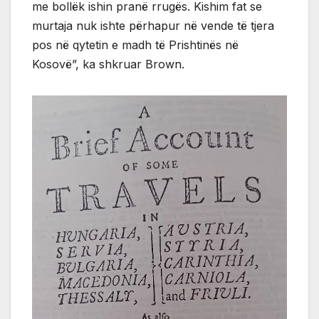
me bollëk ishin pranë rrugës. Kishim fat se
murtaja nuk ishte përhapur në vende të tjera
pos në qytetin e madh të Prishtinës në
Kosovë”, ka shkruar Brown.