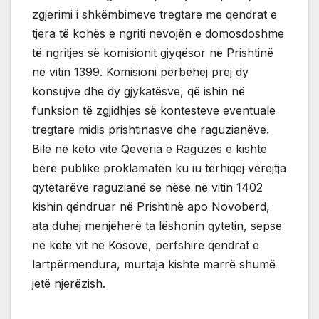
zgjerimi i shkëmbimeve tregtare me qendrat e
tjera të kohës e ngriti nevojën e domosdoshme
të ngritjes së komisionit gjyqësor në Prishtinë
në vitin 1399. Komisioni përbëhej prej dy
konsujve dhe dy gjykatësve, që ishin në
funksion të zgjidhjes së kontesteve eventuale
tregtare midis prishtinasve dhe raguzianëve.
Bile në këto vite Qeveria e Raguzës e kishte
bërë publike proklamatën ku iu tërhiqej vërejtja
qytetarëve raguzianë se nëse në vitin 1402
kishin qëndruar në Prishtinë apo Novobërd,
ata duhej menjëherë ta lëshonin qytetin, sepse
në këtë vit në Kosovë, përfshirë qendrat e
lartpërmendura, murtaja kishte marrë shumë
jetë njerëzish.