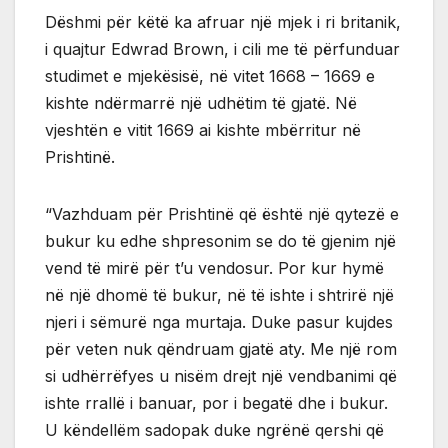
Dëshmi për këtë ka afruar një mjek i ri britanik,
i quajtur Edwrad Brown, i cili me të përfunduar
studimet e mjekësisë, në vitet 1668 – 1669 e
kishte ndërmarrë një udhëtim të gjatë. Në
vjeshtën e vitit 1669 ai kishte mbërritur në
Prishtinë.
“Vazhduam për Prishtinë që është një qytezë e
bukur ku edhe shpresonim se do të gjenim një
vend të mirë për t’u vendosur. Por kur hymë
në një dhomë të bukur, në të ishte i shtrirë një
njeri i sëmurë nga murtaja. Duke pasur kujdes
për veten nuk qëndruam gjatë aty. Me një rom
si udhërrëfyes u nisëm drejt një vendbanimi që
ishte rrallë i banuar, por i begatë dhe i bukur.
U këndellëm sadopak duke ngrënë qershi që