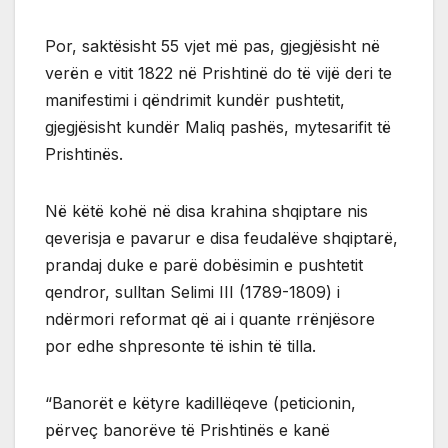
Por, saktësisht 55 vjet më pas, gjegjësisht në
verën e vitit 1822 në Prishtinë do të vijë deri te
manifestimi i qëndrimit kundër pushtetit,
gjegjësisht kundër Maliq pashës, mytesarifit të
Prishtinës.
Në këtë kohë në disa krahina shqiptare nis
qeverisja e pavarur e disa feudalëve shqiptarë,
prandaj duke e parë dobësimin e pushtetit
qendror, sulltan Selimi III (1789-1809) i
ndërmori reformat që ai i quante rrënjësore
por edhe shpresonte të ishin të tilla.
“Banorët e këtyre kadillëqeve (peticionin,
përveç banorëve të Prishtinës e kanë