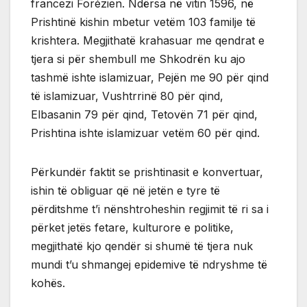
francezi Forézien. Ndërsa në vitin 1596, në
Prishtinë kishin mbetur vetëm 103 familje të
krishtera. Megjithatë krahasuar me qendrat e
tjera si për shembull me Shkodrën ku ajo
tashmë ishte islamizuar, Pejën me 90 për qind
të islamizuar, Vushtrrinë 80 për qind,
Elbasanin 79 për qind, Tetovën 71 për qind,
Prishtina ishte islamizuar vetëm 60 për qind.
Përkundër faktit se prishtinasit e konvertuar,
ishin të obliguar që në jetën e tyre të
përditshme t’i nënshtroheshin regjimit të ri sa i
përket jetës fetare, kulturore e politike,
megjithatë kjo qendër si shumë të tjera nuk
mundi t’u shmangej epidemive të ndryshme të
kohës.