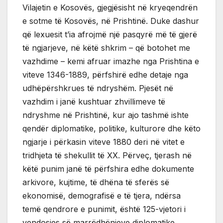
Vilajetin e Kosovës, gjegjësisht në kryeqendrën
e sotme të Kosovës, në Prishtinë. Duke dashur
që lexuesit t’ia afrojmë një pasqyrë më të gjerë
të ngjarjeve, në këtë shkrim – që botohet me
vazhdime – kemi afruar imazhe nga Prishtina e
viteve 1346-1889, përfshirë edhe detaje nga
udhëpërshkrues të ndryshëm. Pjesët në
vazhdim i janë kushtuar zhvillimeve të
ndryshme në Prishtinë, kur ajo tashmë ishte
qendër diplomatike, politike, kulturore dhe këto
ngjarje i përkasin viteve 1880 deri në vitet e
tridhjeta të shekullit të XX. Përveç, tjerash në
këtë punim janë të përfshira edhe dokumente
arkivore, kujtime, të dhëna të sferës së
ekonomisë, demografisë e të tjera, ndërsa
temë qendrore e punimit, është 125-vjetori i
vendosjes së marrëdhënieve diplomatike