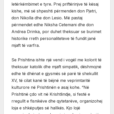
letërkëmbimet e tyre. Prej priftërinjve të kësaj
kishe, më së shpeshti përmenden don Pjetri,
don Nikolla dhe don Lesio. Më pastaj
përmendet edhe Niksha Cetemani dhe don
Andrea Drinka, por duhet theksuar se burimet
historike rreth personaliteteve të fundit janë
mjaft të varfra.
Se Prishtina ishte një vend i vogël me kolorit të
theksuar katolik dhe mjaft simpatik, dëshmojnë
edhe të dhënat e gjysmës së parë të shekullit
XV, të cilat kanë të bëjnë me veprimtaritë
kulturore në Prishtinën e asaj kohe. “Në
Prishtinë çdo vit në Krishtlindje, si festë e
rregullt e fisnikëve dhe qytetarëve, organizohej
loja e shkëputjes së hallkës. Kjo lojë