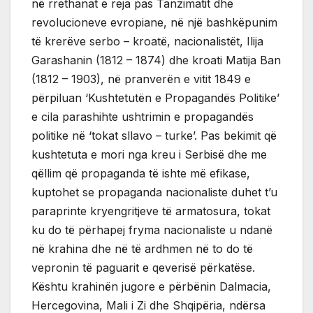
në rrethanat e reja pas Tanzimatit dhe
revolucioneve evropiane, në një bashkëpunim
të krerëve serbo – kroatë, nacionalistët, Ilija
Garashanin (1812 – 1874) dhe kroati Matija Ban
(1812 – 1903), në pranverën e vitit 1849 e
përpiluan ‘Kushtetutën e Propagandës Politike’
e cila parashihte ushtrimin e propagandës
politike në ‘tokat sllavo – turke’. Pas bekimit që
kushtetuta e mori nga kreu i Serbisë dhe me
qëllim që propaganda të ishte më efikase,
kuptohet se propaganda nacionaliste duhet t’u
paraprinte kryengritjeve të armatosura, tokat
ku do të përhapej fryma nacionaliste u ndanë
në krahina dhe në të ardhmen në to do të
vepronin të paguarit e qeverisë përkatëse.
Kështu krahinën jugore e përbënin Dalmacia,
Hercegovina, Mali i Zi dhe Shqipëria, ndërsa