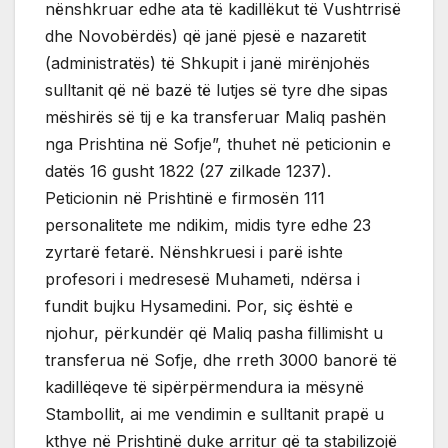
nënshkruar edhe ata të kadillëkut të Vushtrrisë
dhe Novobërdës) që janë pjesë e nazaretit
(administratës) të Shkupit i janë mirënjohës
sulltanit që në bazë të lutjes së tyre dhe sipas
mëshirës së tij e ka transferuar Maliq pashën
nga Prishtina në Sofje”, thuhet në peticionin e
datës 16 gusht 1822 (27 zilkade 1237).
Peticionin në Prishtinë e firmosën 111
personalitete me ndikim, midis tyre edhe 23
zyrtarë fetarë. Nënshkruesi i parë ishte
profesori i medresesë Muhameti, ndërsa i
fundit bujku Hysamedini. Por, siç është e
njohur, përkundër që Maliq pasha fillimisht u
transferua në Sofje, dhe rreth 3000 banorë të
kadillëqeve të sipërpërmendura ia mësynë
Stambollit, ai me vendimin e sulltanit prapë u
kthye në Prishtinë duke arritur që ta stabilizojë