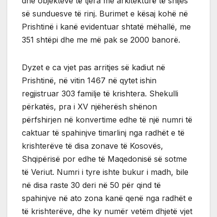
dhe objekteve të tjera me arkitekturë të shijes
së sunduesve të rinj. Burimet e kësaj kohë në
Prishtinë i kanë evidentuar shtatë mëhallë, me
351 shtëpi dhe me më pak se 2000 banorë.
Dyzet e ca vjet pas arritjes së kadiut në
Prishtinë, në vitin 1467 në qytet ishin
regjistruar 303 familje të krishtera. Shekulli
përkatës, pra i XV njëherësh shënon
përfshirjen në konvertime edhe të një numri të
caktuar të spahinjve timarlinj nga radhët e të
krishterëve të disa zonave të Kosovës,
Shqipërisë por edhe të Maqedonisë së sotme
të Veriut. Numri i tyre ishte bukur i madh, bile
në disa raste 30 deri në 50 për qind të
spahinjve në ato zona kanë qenë nga radhët e
të krishterëve, dhe ky numër vetëm dhjetë vjet