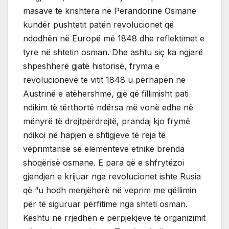
masave të krishtera në Perandorinë Osmane
kundër pushtetit patën revolucionet që
ndodhën në Europë më 1848 dhe reflektimet e
tyre në shtetin osman. Dhe ashtu siç ka ngjarë
shpeshherë gjatë historisë, fryma e
revolucioneve të vitit 1848 u përhapën në
Austrinë e atëhershme, gjë që fillimisht pati
ndikim të tërthortë ndërsa më vonë edhe në
mënyrë të drejtpërdrejtë, prandaj kjo frymë
ndikoi në hapjen e shtigjeve të reja të
veprimtarisë së elementëve etnikë brenda
shoqërisë osmane. E para që e shfrytëzoi
gjendjen e krijuar nga revolucionet ishte Rusia
që “u hodh menjëherë në veprim me qëllimin
për të siguruar përfitime nga shteti osman.
Kështu në rrjedhën e përpjekjeve të organizimit