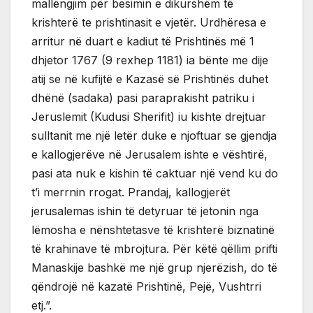
mallëngjim për besimin e dikurshëm të
krishterë te prishtinasit e vjetër. Urdhëresa e
arritur në duart e kadiut të Prishtinës më 1
dhjetor 1767 (9 rexhep 1181) ia bënte me dije
atij se në kufijtë e Kazasë së Prishtinës duhet
dhënë (sadaka) pasi paraprakisht patriku i
Jeruslemit (Kudusi Sherifit) iu kishte drejtuar
sulltanit me një letër duke e njoftuar se gjendja
e kallogjerëve në Jerusalem ishte e vështirë,
pasi ata nuk e kishin të caktuar një vend ku do
t’i merrnin rrogat. Prandaj, kallogjerët
jerusalemas ishin të detyruar të jetonin nga
lëmosha e nënshtetasve të krishterë biznatinë
të krahinave të mbrojtura. Për këtë qëllim prifti
Manaskije bashkë me një grup njerëzish, do të
qëndrojë në kazatë Prishtinë, Pejë, Vushtrri
etj.”.