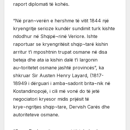
raport diplomati të kohës.
“Në pran¬verën e hershme të vitit 1844 një
kryengritje serioze kundër sundimit turk kishte
ndodhur në Shqipë¬rinë Veriore. Ishte
raportuar se kryengritësit shqip¬tarë kishin
arritur t’i mposhtnin trupat osmane në disa
beteja dhe ata ia kishin dalë t’i largonin
au¬toritetet osmane jashtë provincës”, ka
shkruar Sir Austen Henry Layard, (1817-
18949 i dërguari i amba¬sadorit brita¬nik në
Kostandinopojë, i cili më vonë do të jetë
negociatori kryesor midis prijësit të
krye¬ngritjes shqip¬tare, Dervish Carës dhe
autoriteteve osmane.