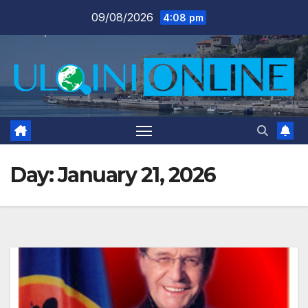
Skip
09/08/2026
4:08 pm
to
content
Day:
January 21, 2026