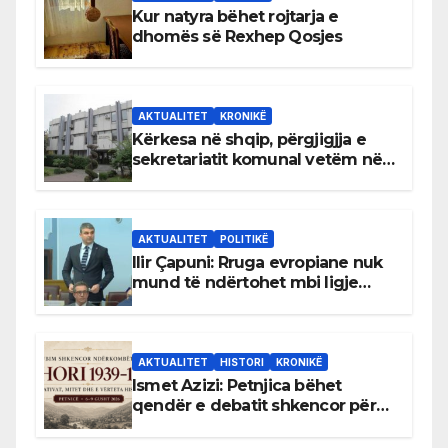
Kur natyra bëhet rojtarja e
dhomës së Rexhep Qosjes
AKTUALITET
KRONIKË
Kërkesa në shqip, përgjigjja e
sekretariatit komunal vetëm në
gjuhën malazeze
AKTUALITET
POLITIKË
Ilir Çapuni: Rruga evropiane nuk
mund të ndërtohet mbi ligje
antikushtetuese
AKTUALITET
HISTORI
KRONIKË
Ismet Azizi: Petnjica bëhet
qendër e debatit shkencor për
Bihorin gjatë viteve 1939–1948