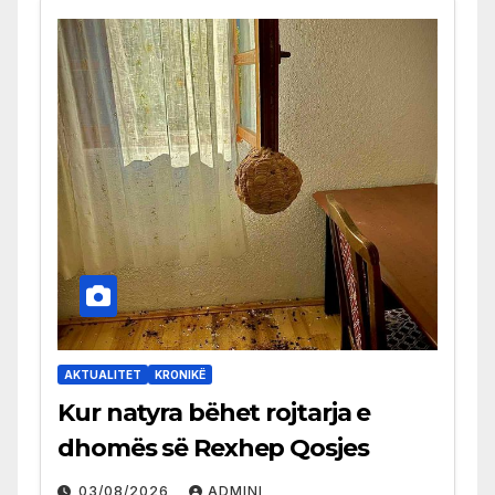
AKTUALITET
KRONIKË
Kur natyra bëhet rojtarja e
dhomës së Rexhep Qosjes
03/08/2026
ADMINI