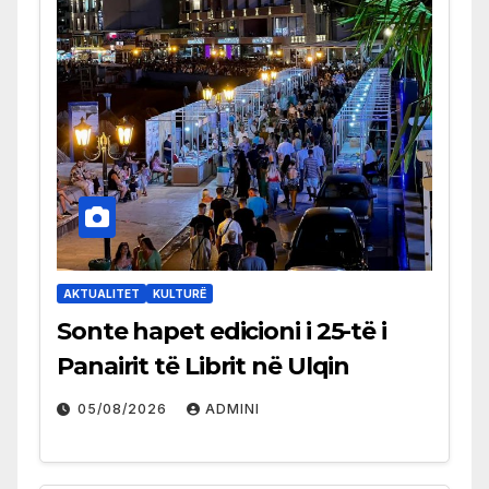
AKTUALITET
KULTURË
Sonte hapet edicioni i 25-të i
Panairit të Librit në Ulqin
05/08/2026
ADMINI