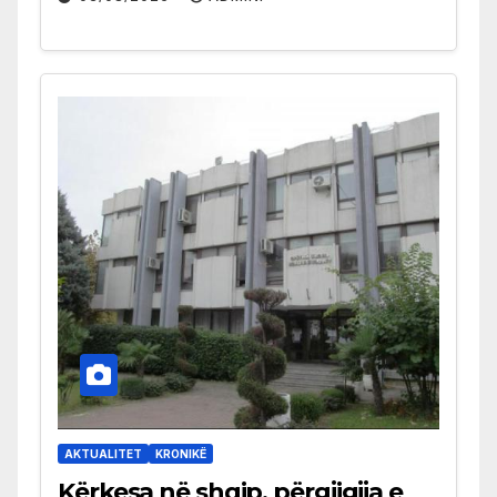
AKTUALITET
KRONIKË
Kërkesa në shqip, përgjigjja e