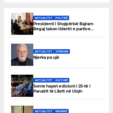
AKTUALITET
POLITIKË
Presidenti i Shqipërisë Bajram
Begaj takon liderët e partive
shqiptare në Ulqin
AKTUALITET
OPINIONE
Njerka pa ujë
AKTUALITET
KULTURË
Sonte hapet edicioni i 25-të i
Panairit të Librit në Ulqin
AKTUALITET
KRONIKË