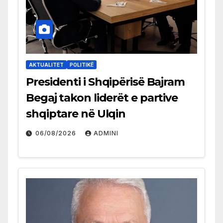
AKTUALITET
POLITIKË
Presidenti i Shqipërisë Bajram
Begaj takon liderët e partive
shqiptare në Ulqin
06/08/2026
ADMINI