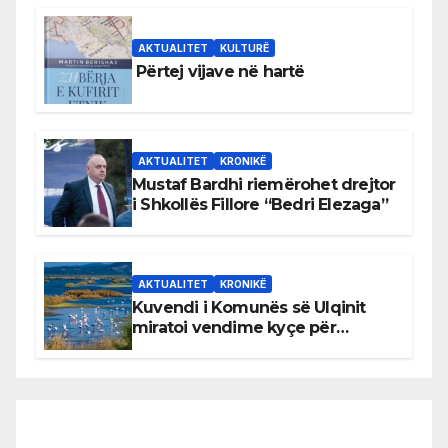
AKTUALITET
KULTURË
Përtej vijave në hartë
AKTUALITET
KRONIKË
Mustaf Bardhi riemërohet drejtor
i Shkollës Fillore “Bedri Elezaga”
AKTUALITET
KRONIKË
Kuvendi i Komunës së Ulqinit
miratoi vendime kyçe për
mbrojtjen e natyrës dhe
menaxhimin e qëndrueshëm të
burimeve më të çmuara