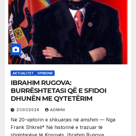
AKTUALITET
OPINIONE
IBRAHIM RUGOVA:
BURRËSHTETASI QË E SFIDOI
DHUNËN ME QYTETËRIM
21/01/2026
ADMINI
Në 20-vjetorin e shkuarjes në amshim — Nga
Frank Shkreli* Në historinë e trazuar të
shqiptarëve të Kosovës, Ibrahim Rugova…