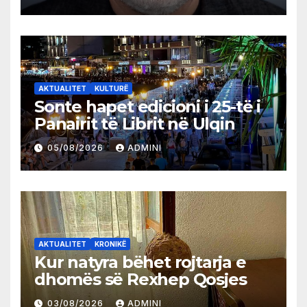
AKTUALITET
KULTURË
Sonte hapet edicioni i 25-të i
Panairit të Librit në Ulqin
05/08/2026
ADMINI
AKTUALITET
KRONIKË
Kur natyra bëhet rojtarja e
dhomës së Rexhep Qosjes
03/08/2026
ADMINI