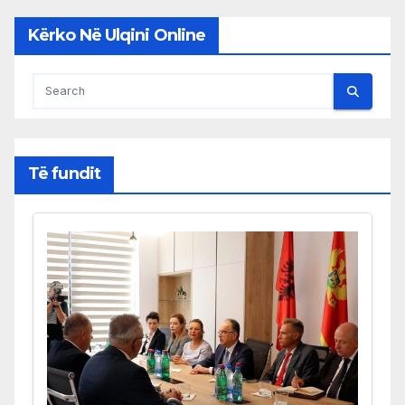
Kërko Në Ulqini Online
Të fundit