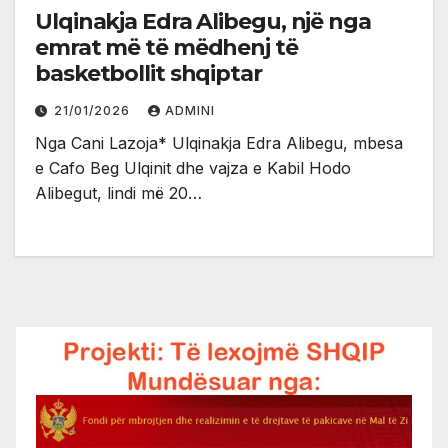
Ulqinakja Edra Alibegu, një nga
emrat më të mëdhenj të
basketbollit shqiptar
21/01/2026
ADMINI
Nga Cani Lazoja* Ulqinakja Edra Alibegu, mbesa
e Cafo Beg Ulqinit dhe vajza e Kabil Hodo
Alibegut, lindi më 20…