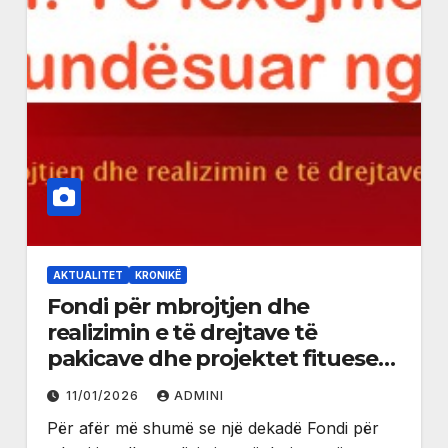
AKTUALITET
KRONIKË
Fondi për mbrojtjen dhe
realizimin e të drejtave të
pakicave dhe projektet fituese
për vitin 2025
11/01/2026
ADMINI
Për afër më shumë se një dekadë Fondi për