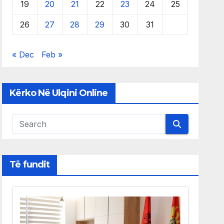
19
20
21
22
23
24
25
26
27
28
29
30
31
« Dec
Feb »
Kërko Në Ulqini Online
Të fundit