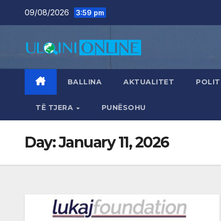
Skip
09/08/2026
3:59 pm
to
content
BALLINA
AKTUALITET
POLIT
TË TJERA
PUNËSOHU
Day:
January 11, 2026