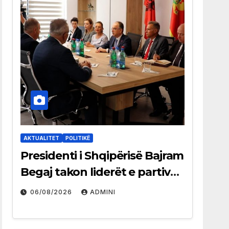
AKTUALITET
POLITIKË
Presidenti i Shqipërisë Bajram
Begaj takon liderët e partive
shqiptare në Ulqin
06/08/2026
ADMINI