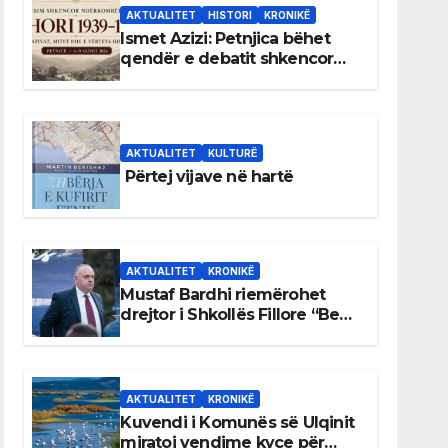
AKTUALITET
HISTORI
KRONIKË
Ismet Azizi: Petnjica bëhet
qendër e debatit shkencor
për Bihorin gjatë viteve 1939–
1948
AKTUALITET
KULTURË
Përtej vijave në hartë
AKTUALITET
KRONIKË
Mustaf Bardhi riemërohet
drejtor i Shkollës Fillore “Bedri
Elezaga”
AKTUALITET
KRONIKË
Kuvendi i Komunës së Ulqinit
miratoi vendime kyçe për