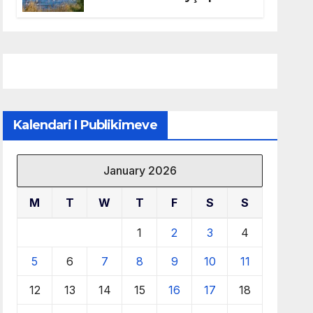
mbrojtjen e natyrës dhe
menaxhimin e qëndrueshëm
të burimeve më të çmuara
Kalendari I Publikimeve
January 2026
M
T
W
T
F
S
S
1
2
3
4
5
6
7
8
9
10
11
12
13
14
15
16
17
18