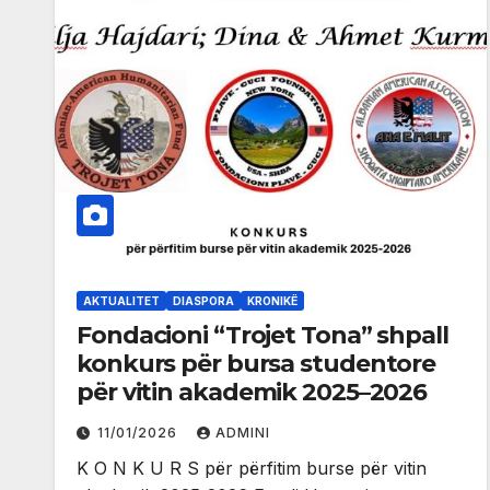
AKTUALITET
DIASPORA
KRONIKË
Fondacioni “Trojet Tona” shpall
konkurs për bursa studentore
për vitin akademik 2025–2026
11/01/2026
ADMINI
K O N K U R S për përfitim burse për vitin