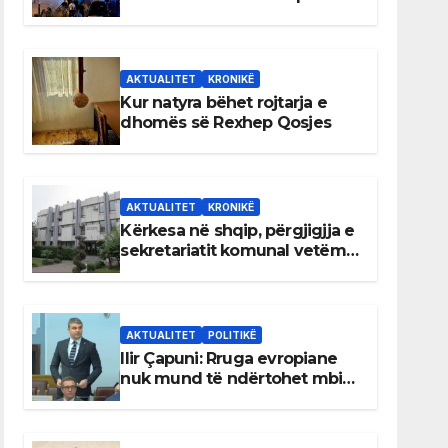
AKTUALITET
KRONIKË
Kur natyra bëhet rojtarja e
dhomës së Rexhep Qosjes
AKTUALITET
KRONIKË
Kërkesa në shqip, përgjigjja e
sekretariatit komunal vetëm
në gjuhën malazeze
AKTUALITET
POLITIKË
Ilir Çapuni: Rruga evropiane
nuk mund të ndërtohet mbi
ligje antikushtetuese