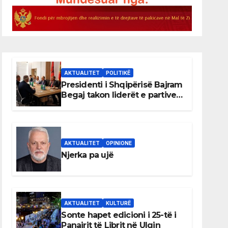
AKTUALITET
POLITIKË
Presidenti i Shqipërisë Bajram
Begaj takon liderët e partive
shqiptare në Ulqin
AKTUALITET
OPINIONE
Njerka pa ujë
AKTUALITET
KULTURË
Sonte hapet edicioni i 25-të i
Panairit të Librit në Ulqin