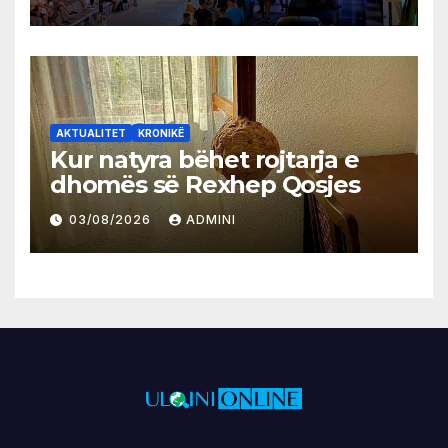
AKTUALITET
KRONIKË
Kur natyra bëhet rojtarja e
dhomës së Rexhep Qosjes
03/08/2026
ADMINI