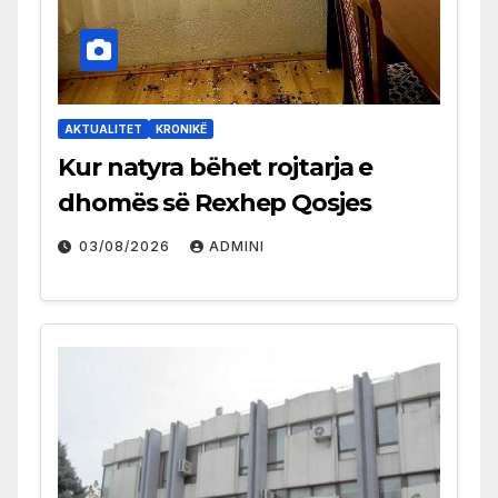
AKTUALITET
KRONIKË
Kur natyra bëhet rojtarja e
dhomës së Rexhep Qosjes
03/08/2026
ADMINI