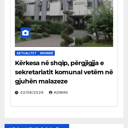
AKTUALITET
KRONIKË
Kërkesa në shqip, përgjigjja e
sekretariatit komunal vetëm në
gjuhën malazeze
02/08/2026
ADMINI