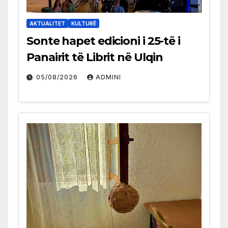
AKTUALITET
KULTURË
Sonte hapet edicioni i 25-të i
Panairit të Librit në Ulqin
05/08/2026
ADMINI