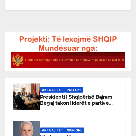
AKTUALITET
POLITIKË
Presidenti i Shqipërisë Bajram
Begaj takon liderët e partive
shqiptare në Ulqin
AKTUALITET
OPINIONE