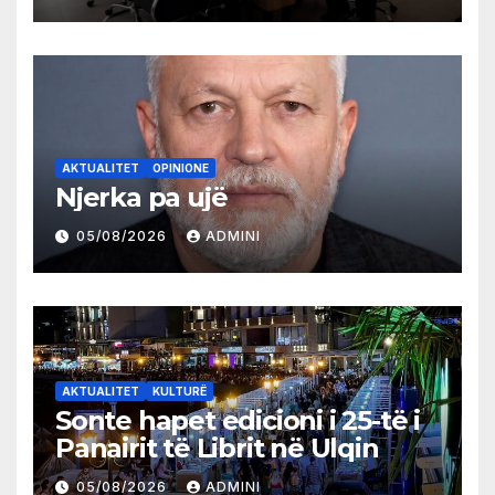
AKTUALITET
OPINIONE
Njerka pa ujë
05/08/2026
ADMINI
AKTUALITET
KULTURË
Sonte hapet edicioni i 25-të i
Panairit të Librit në Ulqin
05/08/2026
ADMINI