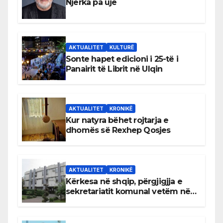
Njerka pa ujë
AKTUALITET
KULTURË
Sonte hapet edicioni i 25-të i
Panairit të Librit në Ulqin
AKTUALITET
KRONIKË
Kur natyra bëhet rojtarja e
dhomës së Rexhep Qosjes
AKTUALITET
KRONIKË
Kërkesa në shqip, përgjigjja e
sekretariatit komunal vetëm në
gjuhën malazeze