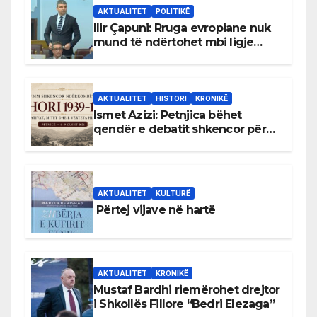
AKTUALITET
POLITIKË
Ilir Çapuni: Rruga evropiane nuk
mund të ndërtohet mbi ligje
antikushtetuese
AKTUALITET
HISTORI
KRONIKË
Ismet Azizi: Petnjica bëhet
qendër e debatit shkencor për
Bihorin gjatë viteve 1939–1948
AKTUALITET
KULTURË
Përtej vijave në hartë
AKTUALITET
KRONIKË
Mustaf Bardhi riemërohet drejtor
i Shkollës Fillore “Bedri Elezaga”