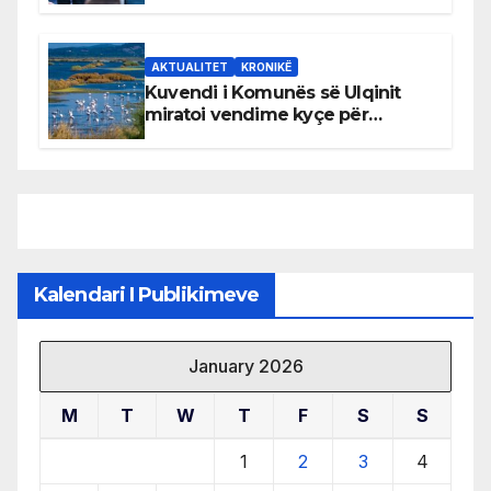
AKTUALITET
KRONIKË
Kuvendi i Komunës së Ulqinit
miratoi vendime kyçe për
mbrojtjen e natyrës dhe
menaxhimin e qëndrueshëm të
burimeve më të çmuara
Kalendari I Publikimeve
January 2026
M
T
W
T
F
S
S
1
2
3
4