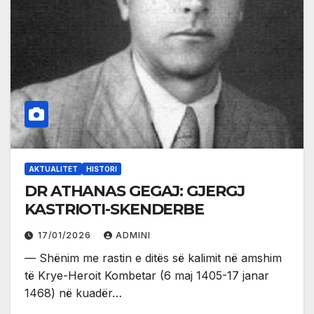
AKTUALITET
HISTORI
DR ATHANAS GEGAJ: GJERGJ
KASTRIOTI-SKENDERBE
17/01/2026
ADMINI
— Shënim me rastin e ditës së kalimit në amshim
të Krye-Heroit Kombetar (6 maj 1405-17 janar
1468) në kuadër…