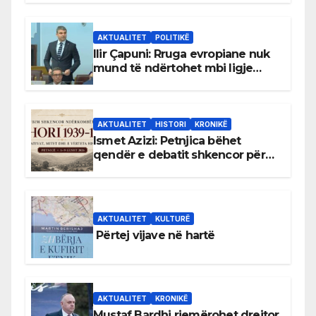
AKTUALITET
POLITIKË
Ilir Çapuni: Rruga evropiane nuk
mund të ndërtohet mbi ligje
antikushtetuese
AKTUALITET
HISTORI
KRONIKË
Ismet Azizi: Petnjica bëhet
qendër e debatit shkencor për
Bihorin gjatë viteve 1939–1948
AKTUALITET
KULTURË
Përtej vijave në hartë
AKTUALITET
KRONIKË
Mustaf Bardhi riemërohet drejtor