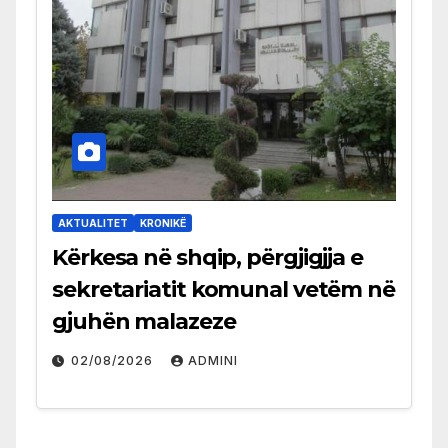
AKTUALITET
KRONIKË
Kërkesa në shqip, përgjigjja e
sekretariatit komunal vetëm në
gjuhën malazeze
02/08/2026
ADMINI