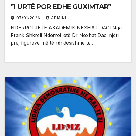
”I URTË POR EDHE GUXIMTAR”
07/01/2026
ADMINI
NDËRROI JETË AKADEMIK NEXHAT DACI Nga
Frank Shkreli Ndërroi jetë Dr Nexhat Daci njëri
prej figurave më të rëndësishme të…