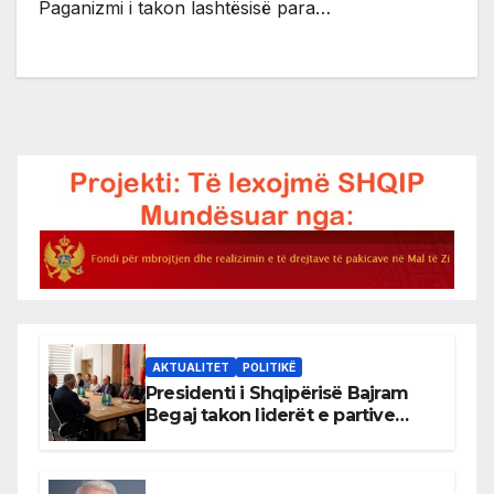
Paganizmi i takon lashtësisë para…
AKTUALITET
POLITIKË
Presidenti i Shqipërisë Bajram
Begaj takon liderët e partive
shqiptare në Ulqin