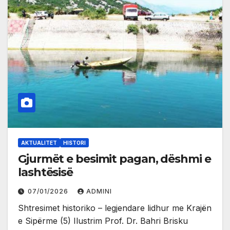
AKTUALITET
HISTORI
Gjurmët e besimit pagan, dëshmi e
lashtësisë
07/01/2026
ADMINI
Shtresimet historiko – legjendare lidhur me Krajën
e Sipërme (5) Ilustrim Prof. Dr. Bahri Brisku