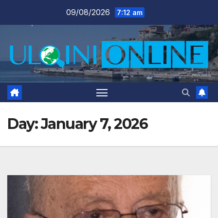
Skip
09/08/2026
7:12 am
to
content
Day:
January 7, 2026