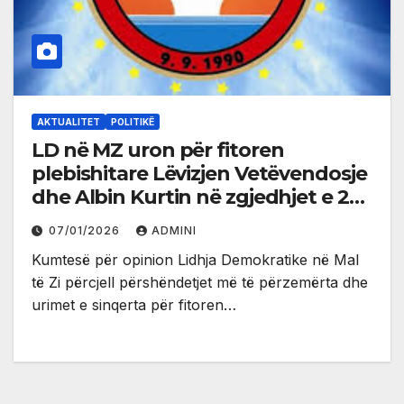
AKTUALITET
POLITIKË
LD në MZ uron për fitoren
plebishitare Lëvizjen Vetëvendosje
dhe Albin Kurtin në zgjedhjet e 28
dhjetorit
07/01/2026
ADMINI
Kumtesë për opinion Lidhja Demokratike në Mal
të Zi përcjell përshëndetjet më të përzemërta dhe
urimet e sinqerta për fitoren…