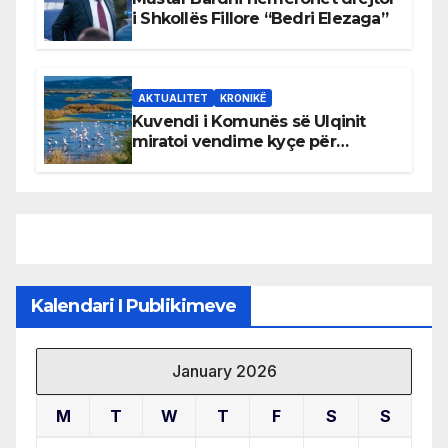
i Shkollës Fillore “Bedri Elezaga”
AKTUALITET
KRONIKË
Kuvendi i Komunës së Ulqinit
miratoi vendime kyçe për
mbrojtjen e natyrës dhe
menaxhimin e qëndrueshëm të
burimeve më të çmuara
Kalendari I Publikimeve
January 2026
M
T
W
T
F
S
S