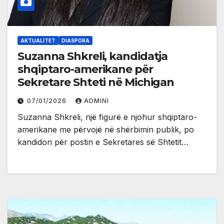
AKTUALITET
DIASPORA
Suzanna Shkreli, kandidatja
shqiptaro-amerikane për
Sekretare Shteti në Michigan
07/01/2026
ADMINI
Suzanna Shkreli, një figurë e njohur shqiptaro-
amerikane me përvojë në shërbimin publik, po
kandidon për postin e Sekretares së Shtetit…