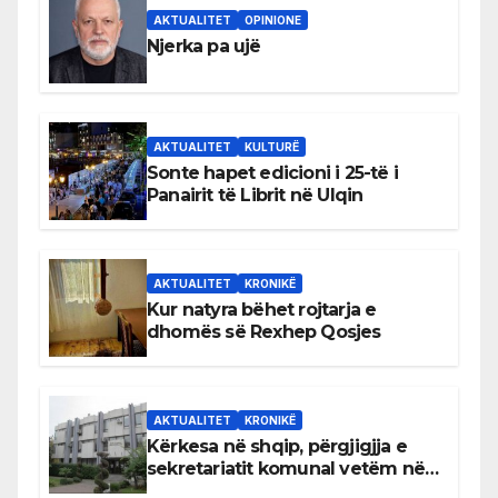
AKTUALITET
OPINIONE
Njerka pa ujë
AKTUALITET
KULTURË
Sonte hapet edicioni i 25-të i
Panairit të Librit në Ulqin
AKTUALITET
KRONIKË
Kur natyra bëhet rojtarja e
dhomës së Rexhep Qosjes
AKTUALITET
KRONIKË
Kërkesa në shqip, përgjigjja e
sekretariatit komunal vetëm në
gjuhën malazeze