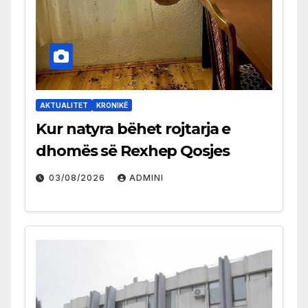
AKTUALITET
KRONIKË
Kur natyra bëhet rojtarja e
dhomës së Rexhep Qosjes
03/08/2026
ADMINI