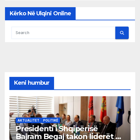
Kërko Në Ulqini Online
Keni humbur
AKTUALITET
POLITIKË
Presidenti i Shqipërisë
Bajram Begaj takon liderët e