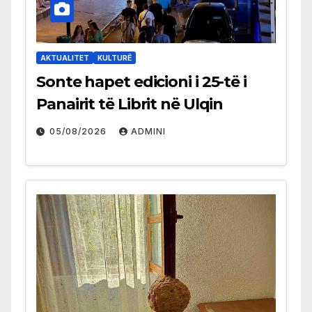
AKTUALITET
KULTURË
Sonte hapet edicioni i 25-të i
Panairit të Librit në Ulqin
05/08/2026
ADMINI