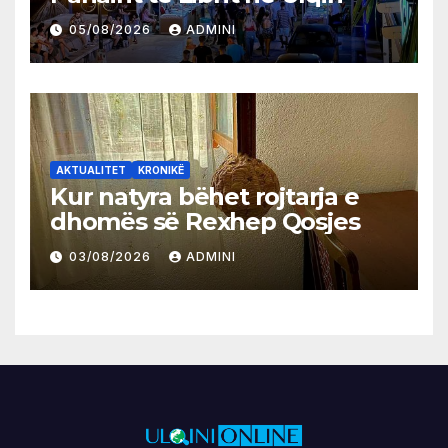
05/08/2026
ADMINI
AKTUALITET
KRONIKË
Kur natyra bëhet rojtarja e
dhomës së Rexhep Qosjes
03/08/2026
ADMINI