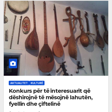
AKTUALITET
KULTURË
Konkurs për të interesuarit që
dëshirojnë të mësojnë lahutën,
fyellin dhe çiftelinë