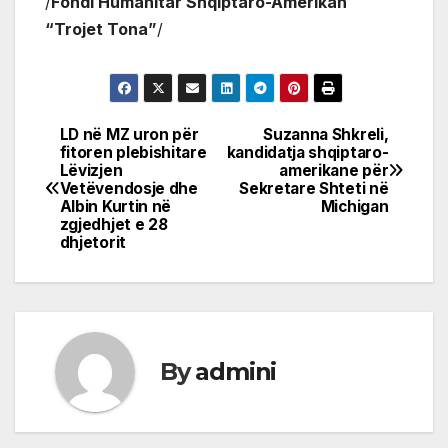
/
Fondi Humanitar Shqiptaro-Amerikan
“Trojet Tona”
/
LD në MZ uron për
Suzanna Shkreli,
Post
fitoren plebishitare
kandidatja shqiptaro-
Lëvizjen
amerikane për
navigation
Vetëvendosje dhe
Sekretare Shteti në
Albin Kurtin në
Michigan
zgjedhjet e 28
dhjetorit
By
admini