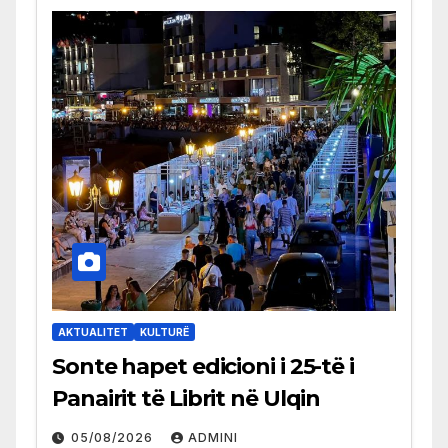
AKTUALITET
KULTURË
Sonte hapet edicioni i 25-të i
Panairit të Librit në Ulqin
05/08/2026
ADMINI