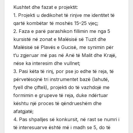
Kushtet dhe fazat e projektit:
1. Projekti u dedikohet të rinjve me identitet të
qartë kombëtar të moshës 15–25 vjeç;
2. Faza e parë parashikon fillimin me nga 5
kursistë në zonat e Malësisë së Tuzit dhe
Malësisë së Plavës e Gucisë, me synimin për
t’u zgjeruar më pas në Anë të Malit dhe Krajë,
nëse ka interesim dhe vullnet;
3. Pasi këta të rinj, por pse jo edhe të reja, të
përvetësojnë tri instrumentet bazë (lahutë,
fyell dhe çifteli), projekti do të vazhdojë me
formimin e grupeve të reja, duke ndërtuar
kështu një proces të qëndrueshëm dhe
afatgjatë;
4. Pas shpalljes së konkursit, në rast se numri i
të interesuarve është më i madh se 5, do të