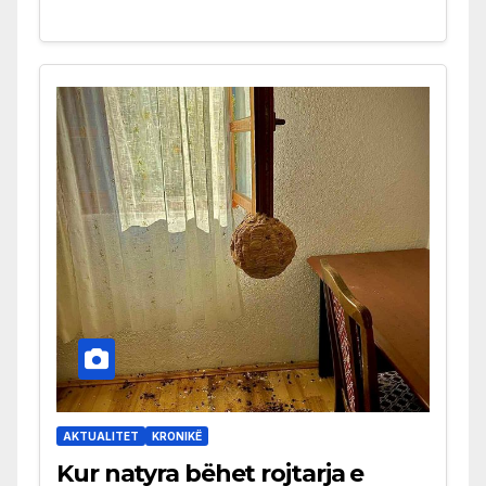
AKTUALITET
KRONIKË
Kur natyra bëhet rojtarja e