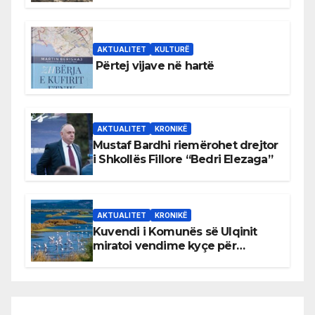
AKTUALITET
KULTURË
Përtej vijave në hartë
AKTUALITET
KRONIKË
Mustaf Bardhi riemërohet drejtor
i Shkollës Fillore “Bedri Elezaga”
AKTUALITET
KRONIKË
Kuvendi i Komunës së Ulqinit
miratoi vendime kyçe për
mbrojtjen e natyrës dhe
menaxhimin e qëndrueshëm të
burimeve më të çmuara