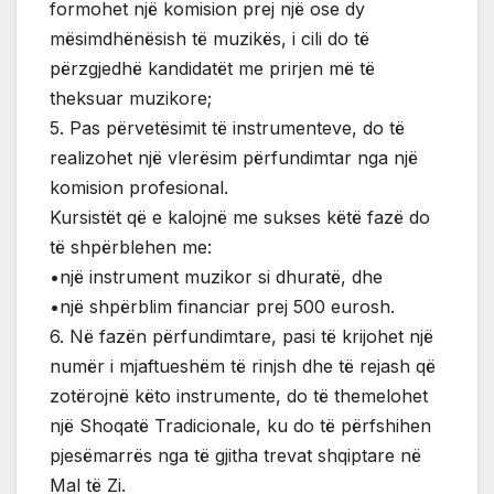
formohet një komision prej një ose dy
mësimdhënësish të muzikës, i cili do të
përzgjedhë kandidatët me prirjen më të
theksuar muzikore;
5. Pas përvetësimit të instrumenteve, do të
realizohet një vlerësim përfundimtar nga një
komision profesional.
Kursistët që e kalojnë me sukses këtë fazë do
të shpërblehen me:
•një instrument muzikor si dhuratë, dhe
•një shpërblim financiar prej 500 eurosh.
6. Në fazën përfundimtare, pasi të krijohet një
numër i mjaftueshëm të rinjsh dhe të rejash që
zotërojnë këto instrumente, do të themelohet
një Shoqatë Tradicionale, ku do të përfshihen
pjesëmarrës nga të gjitha trevat shqiptare në
Mal të Zi.