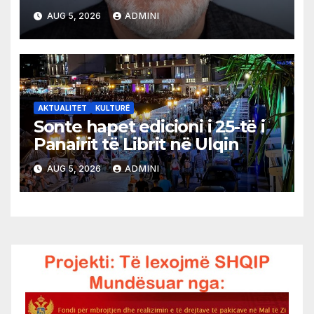
AUG 5, 2026
ADMINI
AKTUALITET
KULTURË
Sonte hapet edicioni i 25-të i
Panairit të Librit në Ulqin
AUG 5, 2026
ADMINI