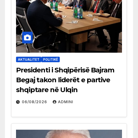
AKTUALITET
POLITIKË
Presidenti i Shqipërisë Bajram
Begaj takon liderët e partive
shqiptare në Ulqin
06/08/2026
ADMINI