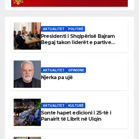
AKTUALITET
POLITIKË
Presidenti i Shqipërisë Bajram
Begaj takon liderët e partive
shqiptare në Ulqin
AKTUALITET
OPINIONE
Njerka pa ujë
AKTUALITET
KULTURË
Sonte hapet edicioni i 25-të i
Panairit të Librit në Ulqin