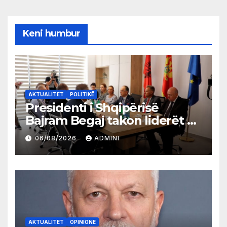
Keni humbur
AKTUALITET
POLITIKË
Presidenti i Shqipërisë
Bajram Begaj takon liderët e
partive shqiptare në Ulqin
06/08/2026
ADMINI
AKTUALITET
OPINIONE