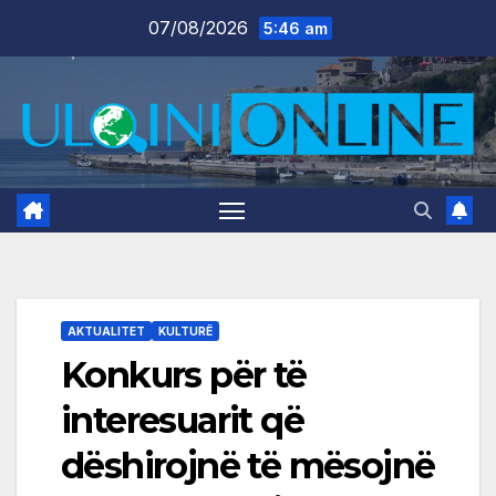
Skip
07/08/2026
5:46 am
to
content
AKTUALITET
KULTURË
Konkurs për të
interesuarit që
dëshirojnë të mësojnë