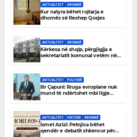
AKTUALITET
KRONIKË
Kur natyra bëhet rojtarja e
dhomës së Rexhep Qosjes
AKTUALITET
KRONIKË
Kërkesa në shqip, përgjigjja e
sekretariatit komunal vetëm në
gjuhën malazeze
AKTUALITET
POLITIKË
Ilir Çapuni: Rruga evropiane nuk
mund të ndërtohet mbi ligje
antikushtetuese
AKTUALITET
HISTORI
KRONIKË
Ismet Azizi: Petnjica bëhet
qendër e debatit shkencor për
Bihorin gjatë viteve 1939–1948