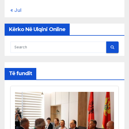
« Jul
Kërko Në Ulqini Online
Të fundit