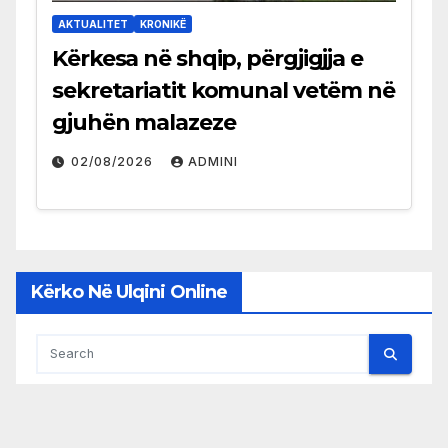
AKTUALITET
KRONIKË
Kërkesa në shqip, përgjigjja e
sekretariatit komunal vetëm në
gjuhën malazeze
02/08/2026
ADMINI
Kërko Në Ulqini Online