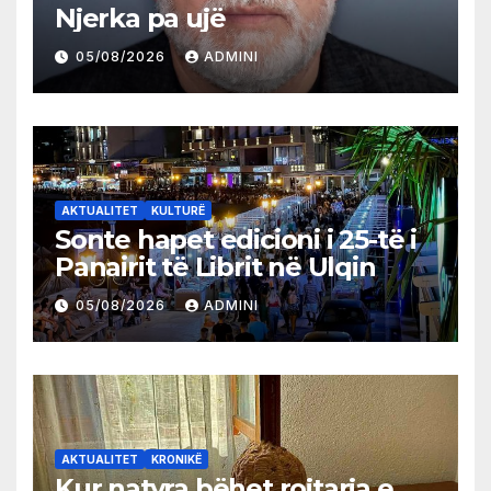
Njerka pa ujë
05/08/2026
ADMINI
AKTUALITET
KULTURË
Sonte hapet edicioni i 25-të i
Panairit të Librit në Ulqin
05/08/2026
ADMINI
AKTUALITET
KRONIKË
Kur natyra bëhet rojtarja e