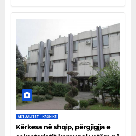
AKTUALITET
KRONIKË
Kërkesa në shqip, përgjigjja e