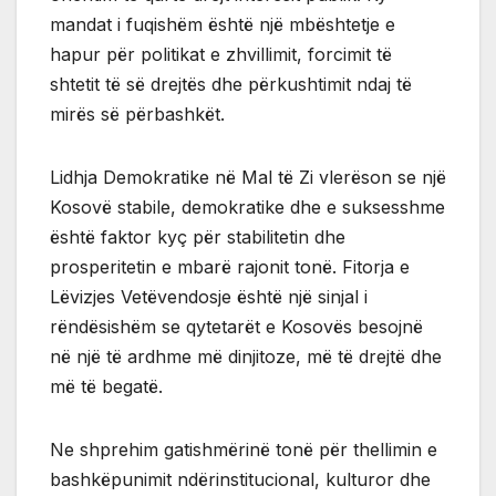
mandat i fuqishëm është një mbështetje e
hapur për politikat e zhvillimit, forcimit të
shtetit të së drejtës dhe përkushtimit ndaj të
mirës së përbashkët.
Lidhja Demokratike në Mal të Zi vlerëson se një
Kosovë stabile, demokratike dhe e suksesshme
është faktor kyç për stabilitetin dhe
prosperitetin e mbarë rajonit tonë. Fitorja e
Lëvizjes Vetëvendosje është një sinjal i
rëndësishëm se qytetarët e Kosovës besojnë
në një të ardhme më dinjitoze, më të drejtë dhe
më të begatë.
Ne shprehim gatishmërinë tonë për thellimin e
bashkëpunimit ndërinstitucional, kulturor dhe