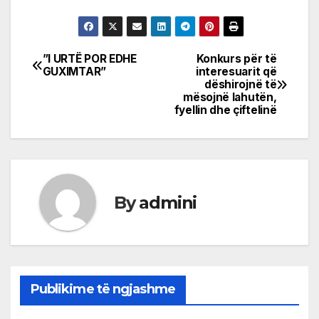
”I URTË POR EDHE
Konkurs për të
Post
GUXIMTAR”
interesuarit që
dëshirojnë të
navigation
mësojnë lahutën,
fyellin dhe çiftelinë
By
admini
Publikime të ngjashme