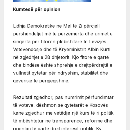
Kumtesë për opinion
Lidhja Demokratike në Mal të Zi përcjell
përshëndetjet më të përzemërta dhe urimet e
sinqerta për fitoren plebishitare të Lëvizjes
Vetëvendosje dhe të Kryeministrit Albin Kurti
në zgjedhjet e 28 dhjetorit. Kjo fitore e qartë
dhe bindëse është shprehje e drejtpërdrejtë e
vullnetit qytetar për ndryshim, stabilitet dhe
qeverisje të përgjegjshme.
Rezultati zgjedhor, pas numrimit përfundimtar
të votave, dëshmon se qytetarët e Kosovës
kanë zgjedhur me vetëdije një kurs të ri politik,
të mbështetur në transparencë, reformë dhe
orientim të qartë drejt interesit publik. Ky