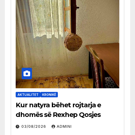
AKTUALITET
KRONIKË
Kur natyra bëhet rojtarja e
dhomës së Rexhep Qosjes
03/08/2026
ADMINI