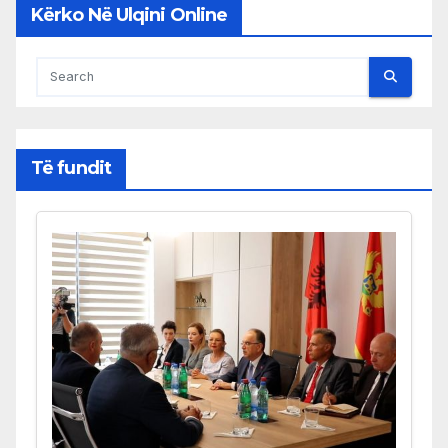
Kërko Në Ulqini Online
Të fundit