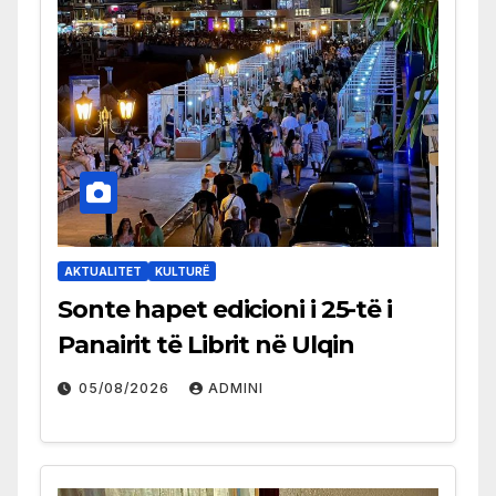
AKTUALITET
KULTURË
Sonte hapet edicioni i 25-të i
Panairit të Librit në Ulqin
05/08/2026
ADMINI