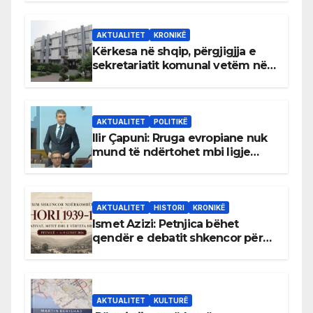
AKTUALITET
KRONIKË
Kërkesa në shqip, përgjigjja e
sekretariatit komunal vetëm në
gjuhën malazeze
AKTUALITET
POLITIKË
Ilir Çapuni: Rruga evropiane nuk
mund të ndërtohet mbi ligje
antikushtetuese
AKTUALITET
HISTORI
KRONIKË
Ismet Azizi: Petnjica bëhet
qendër e debatit shkencor për
Bihorin gjatë viteve 1939–1948
AKTUALITET
KULTURË