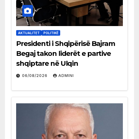
AKTUALITET
POLITIKË
Presidenti i Shqipërisë Bajram
Begaj takon liderët e partive
shqiptare në Ulqin
06/08/2026
ADMINI