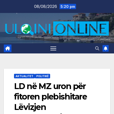
Skip
08/08/2026
5:20 pm
to
content
AKTUALITET
POLITIKË
LD në MZ uron për
fitoren plebishitare
Lëvizjen