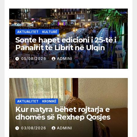
AKTUALITET
KULTURË
Sonte hapet edicioni i 25-të i
Panairit të Librit në Ulqin
05/08/2026
ADMINI
AKTUALITET
KRONIKË
Kur natyra bëhet rojtarja e
dhomës së Rexhep Qosjes
03/08/2026
ADMINI