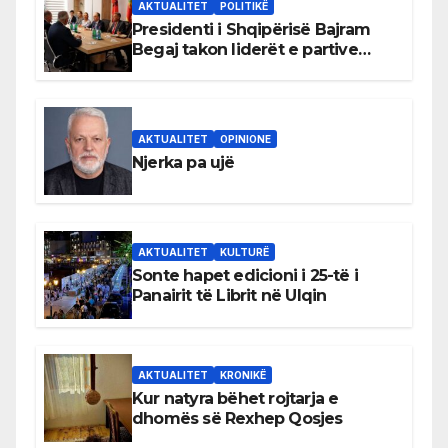
AKTUALITET
POLITIKË
Presidenti i Shqipërisë Bajram
Begaj takon liderët e partive
shqiptare në Ulqin
AKTUALITET
OPINIONE
Njerka pa ujë
AKTUALITET
KULTURË
Sonte hapet edicioni i 25-të i
Panairit të Librit në Ulqin
AKTUALITET
KRONIKË
Kur natyra bëhet rojtarja e
dhomës së Rexhep Qosjes