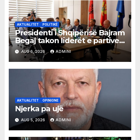
AKTUALITET
POLITIKË
Presidenti i Shqipërisë Bajram
Begaj takon liderët e partive
shqiptare në Ulqin
AUG 6, 2026
ADMINI
AKTUALITET
OPINIONE
Njerka pa ujë
AUG 5, 2026
ADMINI