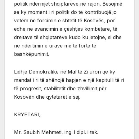
politik ndërmjet shqiptarëve në rajon. Besojmë
se ky moment i ri politik do të kontribuojë jo
vetëm në forcimin e shtetit të Kosovës, por
edhe në avancimin e çështjes kombëtare, të
drejtave të shqiptarëve kudo ku jetojnë, si dhe
në ndërtimin e urave më të forta të
bashkëpunimit.
Lidhja Demokratike në Mal të Zi uron që ky
mandat i ri të shënojë hapjen e një kapitulli të ri
të progresit, stabilitetit dhe zhvillimit për
Kosovën dhe qytetarët e saj.
KRYETARI,
Mr. Saubih Mehmeti, ing. i dipl. i tek.