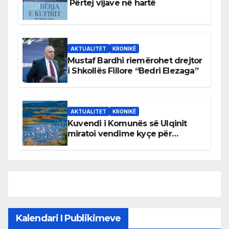
Përtej vijave në hartë
AKTUALITET
KRONIKË
Mustaf Bardhi riemërohet drejtor
i Shkollës Fillore “Bedri Elezaga”
AKTUALITET
KRONIKË
Kuvendi i Komunës së Ulqinit
miratoi vendime kyçe për
mbrojtjen e natyrës dhe
menaxhimin e qëndrueshëm të
burimeve më të çmuara
Kalendari I Publikimeve