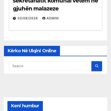
sekretariatit komunal vetëm në
gjuhën malazeze
02/08/2026
ADMINI
Kërko Në Ulqini Online
Keni humbur