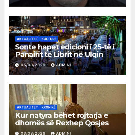
AKTUALITET
KULTURË
Sonte hapet edicioni i 25-të i
Panairit të Librit në Ulqin
05/08/2026
ADMINI
AKTUALITET
KRONIKË
Kur natyra bëhet rojtarja e
dhomës së Rexhep Qosjes
03/08/2026
ADMINI