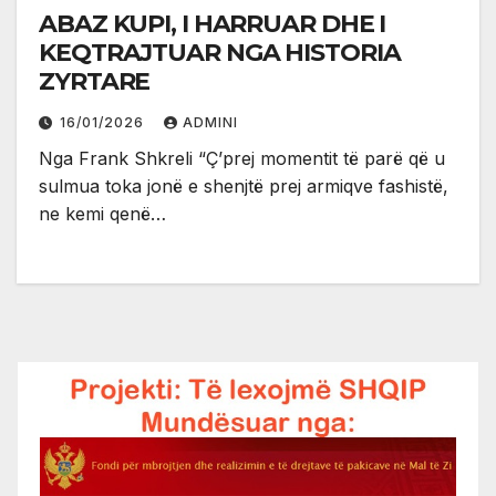
ABAZ KUPI, I HARRUAR DHE I
KEQTRAJTUAR NGA HISTORIA
ZYRTARE
16/01/2026
ADMINI
Nga Frank Shkreli “Ç’prej momentit të parë që u
sulmua toka jonë e shenjtë prej armiqve fashistë,
ne kemi qenë…