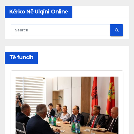
Kërko Në Ulqini Online
Të fundit