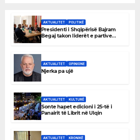
AKTUALITET
POLITIKË
Presidenti i Shqipërisë Bajram
Begaj takon liderët e partive
shqiptare në Ulqin
AKTUALITET
OPINIONE
Njerka pa ujë
AKTUALITET
KULTURË
Sonte hapet edicioni i 25-të i
Panairit të Librit në Ulqin
AKTUALITET
KRONIKË