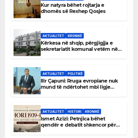
Kur natyra bëhet rojtarja e
dhomës së Rexhep Qosjes
AKTUALITET
KRONIKË
Kërkesa në shqip, përgjigjja e
sekretariatit komunal vetëm në
gjuhën malazeze
AKTUALITET
POLITIKË
Ilir Çapuni: Rruga evropiane nuk
mund të ndërtohet mbi ligje
antikushtetuese
AKTUALITET
HISTORI
KRONIKË
Ismet Azizi: Petnjica bëhet
qendër e debatit shkencor për
Bihorin gjatë viteve 1939–1948