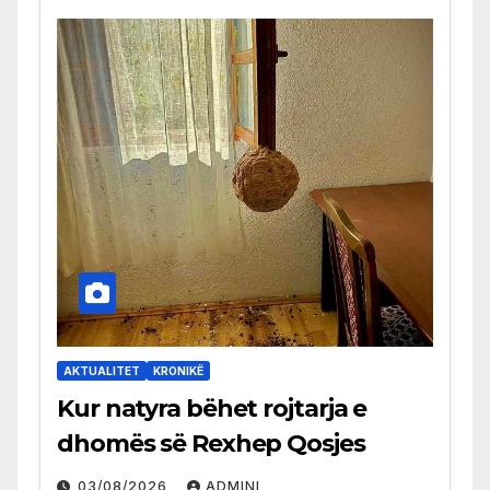
AKTUALITET
KRONIKË
Kur natyra bëhet rojtarja e
dhomës së Rexhep Qosjes
03/08/2026
ADMINI