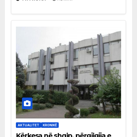
AKTUALITET
KRONIKË
Kërkesa në shqip, përgjigjja e