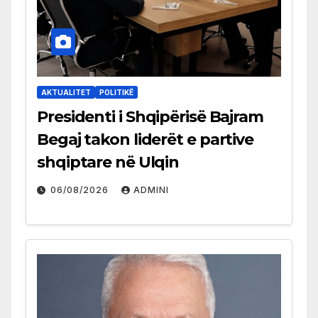
AKTUALITET
POLITIKË
Presidenti i Shqipërisë Bajram
Begaj takon liderët e partive
shqiptare në Ulqin
06/08/2026
ADMINI