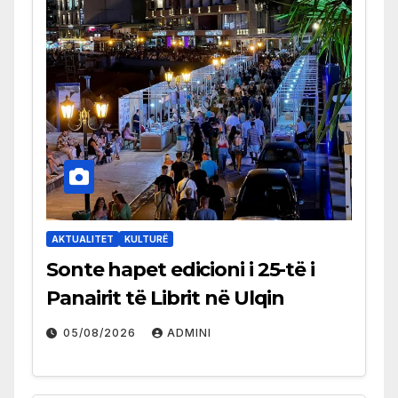
AKTUALITET
KULTURË
Sonte hapet edicioni i 25-të i
Panairit të Librit në Ulqin
05/08/2026
ADMINI