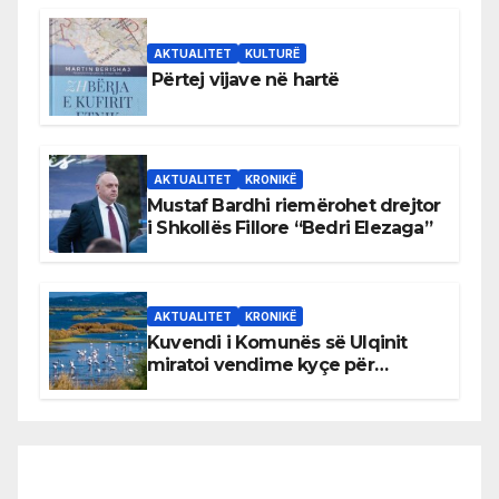
AKTUALITET
KULTURË
Përtej vijave në hartë
AKTUALITET
KRONIKË
Mustaf Bardhi riemërohet drejtor
i Shkollës Fillore “Bedri Elezaga”
AKTUALITET
KRONIKË
Kuvendi i Komunës së Ulqinit
miratoi vendime kyçe për
mbrojtjen e natyrës dhe
menaxhimin e qëndrueshëm të
burimeve më të çmuara