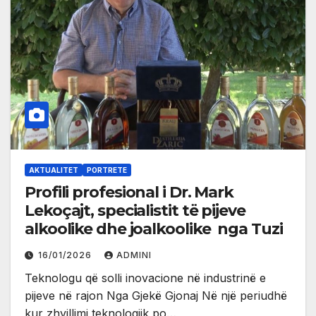
AKTUALITET
PORTRETE
Profili profesional i Dr. Mark
Lekoçajt, specialistit të pijeve
alkoolike dhe joalkoolike nga Tuzi
16/01/2026
ADMINI
Teknologu që solli inovacione në industrinë e
pijeve në rajon Nga Gjekë Gjonaj Në një periudhë
kur zhvillimi teknologjik po…