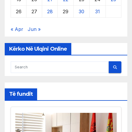
26
27
28
29
30
31
« Apr
Jun »
Kërko Në Ulqini Online
Të fundit