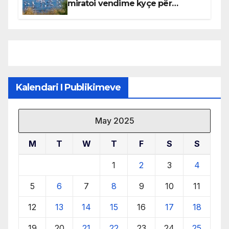
miratoi vendime kyçe për
mbrojtjen e natyrës dhe
menaxhimin e qëndrueshëm të
burimeve më të çmuara
Kalendari I Publikimeve
May 2025
M
T
W
T
F
S
S
1
2
3
4
5
6
7
8
9
10
11
12
13
14
15
16
17
18
19
20
21
22
23
24
25