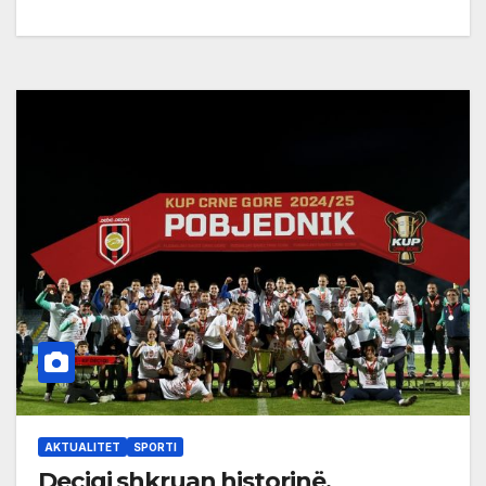
AKTUALITET
SPORTI
Deçiqi shkruan historinë,