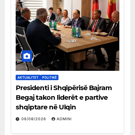
AKTUALITET
POLITIKË
Presidenti i Shqipërisë Bajram
Begaj takon liderët e partive
shqiptare në Ulqin
06/08/2026
ADMINI