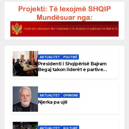
AKTUALITET
POLITIKË
Presidenti i Shqipërisë Bajram
Begaj takon liderët e partive
shqiptare në Ulqin
AKTUALITET
OPINIONE
Njerka pa ujë
AKTUALITET
KULTURË