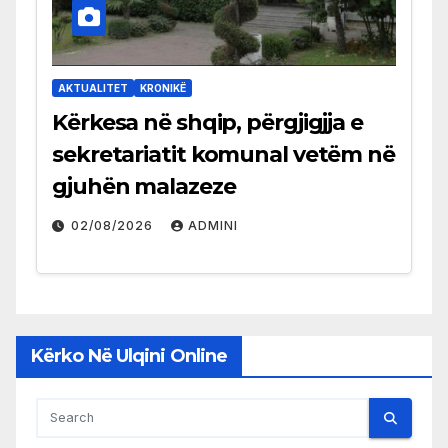
AKTUALITET
KRONIKË
Kërkesa në shqip, përgjigjja e
sekretariatit komunal vetëm në
gjuhën malazeze
02/08/2026
ADMINI
Kërko Në Ulqini Online