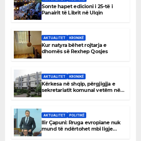
Sonte hapet edicioni i 25-të i
Panairit të Librit në Ulqin
AKTUALITET
KRONIKË
Kur natyra bëhet rojtarja e
dhomës së Rexhep Qosjes
AKTUALITET
KRONIKË
Kërkesa në shqip, përgjigjja e
sekretariatit komunal vetëm në
gjuhën malazeze
AKTUALITET
POLITIKË
Ilir Çapuni: Rruga evropiane nuk
mund të ndërtohet mbi ligje
antikushtetuese