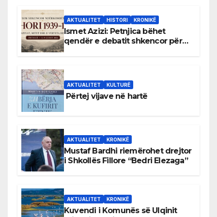
AKTUALITET
HISTORI
KRONIKË
Ismet Azizi: Petnjica bëhet
qendër e debatit shkencor për
Bihorin gjatë viteve 1939–1948
AKTUALITET
KULTURË
Përtej vijave në hartë
AKTUALITET
KRONIKË
Mustaf Bardhi riemërohet drejtor
i Shkollës Fillore “Bedri Elezaga”
AKTUALITET
KRONIKË
Kuvendi i Komunës së Ulqinit