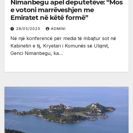
Nimanbegu apel deputetëve: “Mos
e votoni marrëveshjen me
Emiratet në këtë formë”
28/05/2025
ADMINI
Në një konferencë për media të mbajtur sot në
Kabinetin e tij, Kryetari i Komunës së Ulqinit,
Genci Nimanbegu, ka…