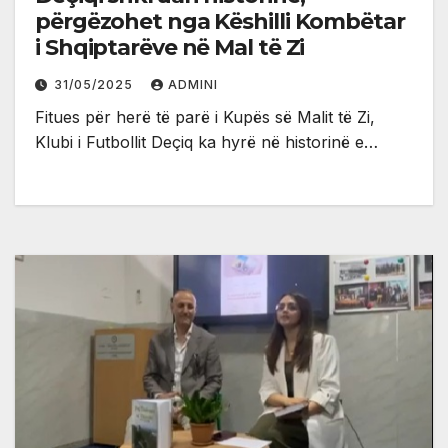
përgëzohet nga Këshilli Kombëtar
i Shqiptarëve në Mal të Zi
31/05/2025
ADMINI
Fitues për herë të parë i Kupës së Malit të Zi,
Klubi i Futbollit Deçiq ka hyrë në historinë e…