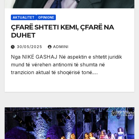
AKTUALITET
OPINIONE
ÇFARË SHTETI KEMI, ÇFARË NA
DUHET
30/05/2025
ADMINI
Nga NIKË GASHAJ Në aspektin e shtetit juridik
mund të vërehen antinomi të shumta në
tranzicion aktual të shoqërisë tonë.…