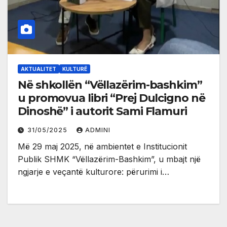
AKTUALITET
KULTURË
Në shkollën “Vëllazërim-bashkim”
u promovua libri “Prej Dulcigno në
Dinoshë” i autorit Sami Flamuri
31/05/2025
ADMINI
Më 29 maj 2025, në ambientet e Institucionit
Publik SHMK “Vëllazërim-Bashkim”, u mbajt një
ngjarje e veçantë kulturore: përurimi i…