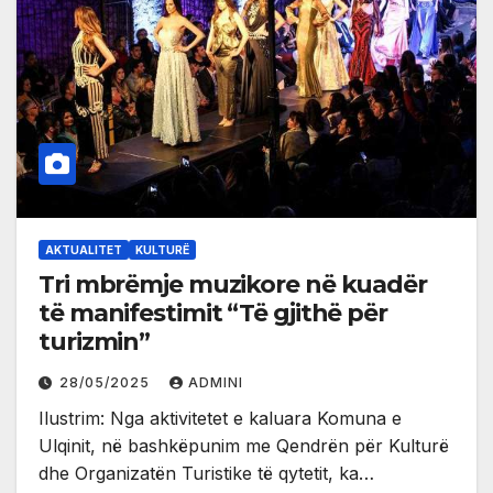
AKTUALITET
KULTURË
Tri mbrëmje muzikore në kuadër
të manifestimit “Të gjithë për
turizmin”
28/05/2025
ADMINI
Ilustrim: Nga aktivitetet e kaluara Komuna e
Ulqinit, në bashkëpunim me Qendrën për Kulturë
dhe Organizatën Turistike të qytetit, ka…