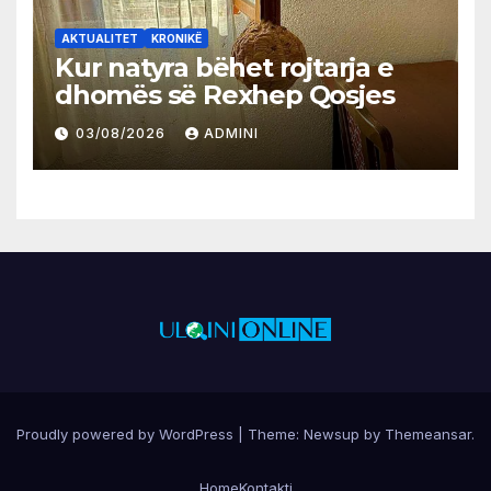
AKTUALITET
KRONIKË
Kur natyra bëhet rojtarja e
dhomës së Rexhep Qosjes
03/08/2026
ADMINI
Proudly powered by WordPress
|
Theme:
Newsup
by
Themeansar
.
Home
Kontakti