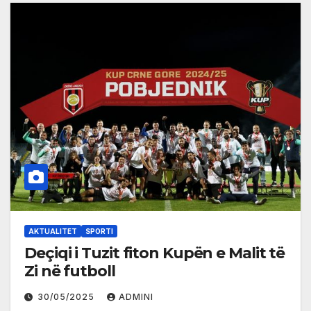
AKTUALITET
SPORTI
Deçiqi i Tuzit fiton Kupën e Malit të
Zi në futboll
30/05/2025
ADMINI