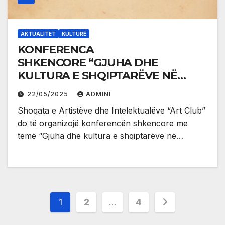
AKTUALITET
KULTURË
KONFERENCA
SHKENCORE “GJUHA DHE
KULTURA E SHQIPTARËVE NË
MALIN E ZI”
22/05/2025
ADMINI
Shoqata e Artistëve dhe Intelektualëve “Art Club”
do të organizojë konferencën shkencore me
temë “Gjuha dhe kultura e shqiptarëve në…
Posts
1
2
…
4
pagination