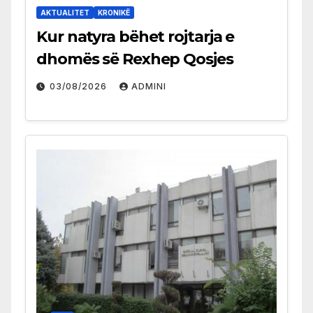
AKTUALITET
KRONIKË
Kur natyra bëhet rojtarja e
dhomës së Rexhep Qosjes
03/08/2026
ADMINI