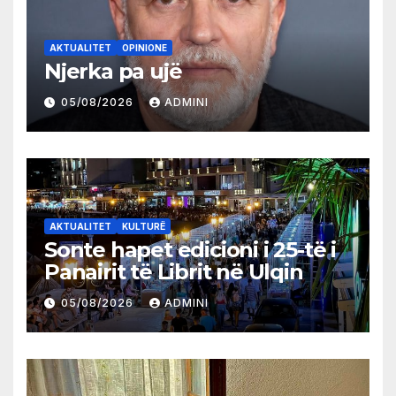
AKTUALITET
OPINIONE
Njerka pa ujë
05/08/2026
ADMINI
AKTUALITET
KULTURË
Sonte hapet edicioni i 25-të i
Panairit të Librit në Ulqin
05/08/2026
ADMINI