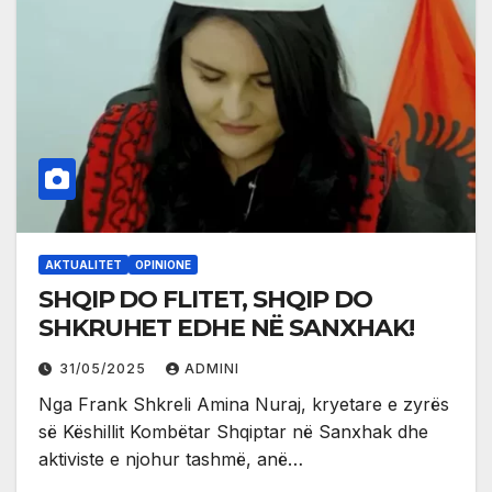
AKTUALITET
OPINIONE
SHQIP DO FLITET, SHQIP DO
SHKRUHET EDHE NË SANXHAK!
31/05/2025
ADMINI
Nga Frank Shkreli Amina Nuraj, kryetare e zyrës
së Këshillit Kombëtar Shqiptar në Sanxhak dhe
aktiviste e njohur tashmë, anë…