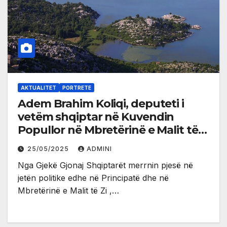
AKTUALITET
PORTRETE
Adem Brahim Koliqi, deputeti i
vetëm shqiptar në Kuvendin
Popullor në Mbretërinë e Malit të
Zi
25/05/2025
ADMINI
Nga Gjekë Gjonaj Shqiptarët merrnin pjesë në
jetën politike edhe në Principatë dhe në
Mbretërinë e Malit të Zi ,…