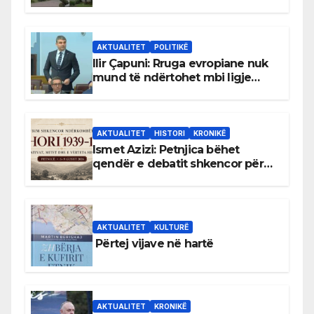
gjuhën malazeze
AKTUALITET
POLITIKË
Ilir Çapuni: Rruga evropiane nuk
mund të ndërtohet mbi ligje
antikushtetuese
AKTUALITET
HISTORI
KRONIKË
Ismet Azizi: Petnjica bëhet
qendër e debatit shkencor për
Bihorin gjatë viteve 1939–1948
AKTUALITET
KULTURË
Përtej vijave në hartë
AKTUALITET
KRONIKË