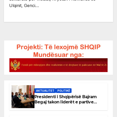
Ulqinit, Genci…
AKTUALITET
POLITIKË
Presidenti i Shqipërisë Bajram
Begaj takon liderët e partive
shqiptare në Ulqin