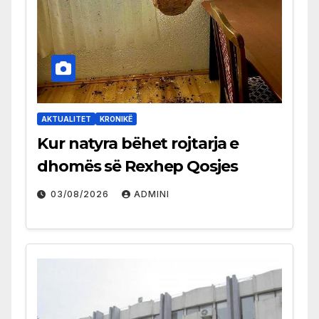
AKTUALITET
KRONIKË
Kur natyra bëhet rojtarja e
dhomës së Rexhep Qosjes
03/08/2026
ADMINI