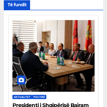
Të fundit
AKTUALITET
POLITIKË
Presidenti i Shqipërisë Bajram