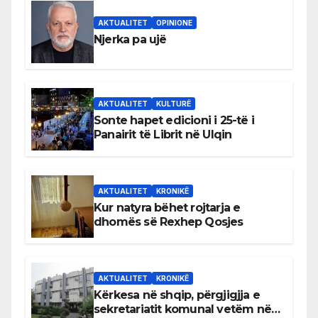
AKTUALITET
OPINIONE
Njerka pa ujë
AKTUALITET
KULTURË
Sonte hapet edicioni i 25-të i
Panairit të Librit në Ulqin
AKTUALITET
KRONIKË
Kur natyra bëhet rojtarja e
dhomës së Rexhep Qosjes
AKTUALITET
KRONIKË
Kërkesa në shqip, përgjigjja e
sekretariatit komunal vetëm në