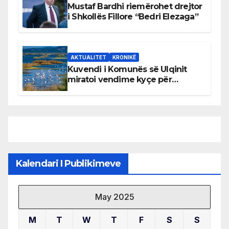
Mustaf Bardhi riemërohet drejtor
i Shkollës Fillore “Bedri Elezaga”
AKTUALITET
KRONIKË
Kuvendi i Komunës së Ulqinit
miratoi vendime kyçe për
mbrojtjen e natyrës dhe
menaxhimin e qëndrueshëm të
burimeve më të çmuara
Kalendari I Publikimeve
May 2025
M
T
W
T
F
S
S