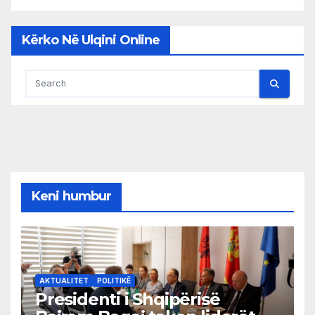
Kërko Në Ulqini Online
Keni humbur
AKTUALITET
POLITIKË
Presidenti i Shqipërisë