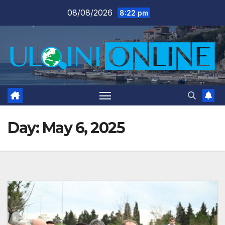
Skip
08/08/2026
8:22 pm
to
content
Day:
May 6, 2025