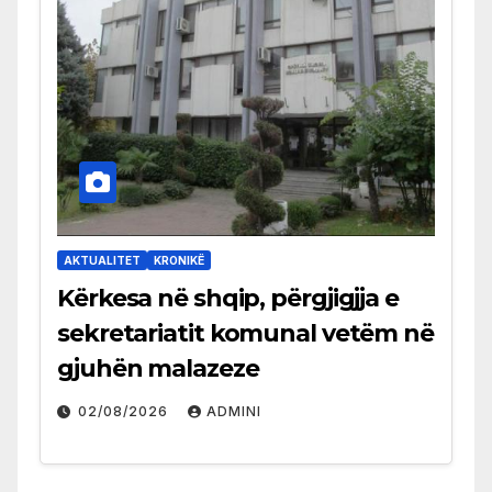
AKTUALITET
KRONIKË
Kërkesa në shqip, përgjigjja e
sekretariatit komunal vetëm në
gjuhën malazeze
02/08/2026
ADMINI