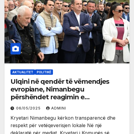
AKTUALITET
POLITIKË
Ulqini në qendër të vëmendjes
evropiane, Nimanbegu
përshëndet reagimin e
komisioneres për zgjerim të BE-së
06/05/2025
ADMINI
Marta Kos
Kryetari Nimanbegu kërkon transparencë dhe
respekt për vetëqeverisjen lokale Në një
deklaratë për mediat, Kryetari i Komunës së