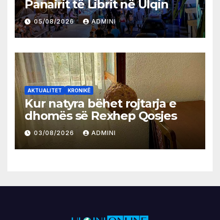
Panairit të Librit në Ulqin
05/08/2026
ADMINI
AKTUALITET
KRONIKË
Kur natyra bëhet rojtarja e
dhomës së Rexhep Qosjes
03/08/2026
ADMINI