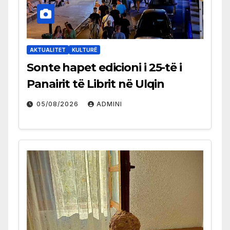
AKTUALITET
KULTURË
Sonte hapet edicioni i 25-të i
Panairit të Librit në Ulqin
05/08/2026
ADMINI