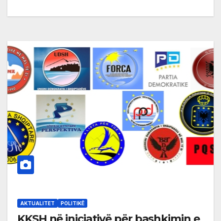
AKTUALITET
POLITIKË
KKSH në iniciativë për bashkimin e