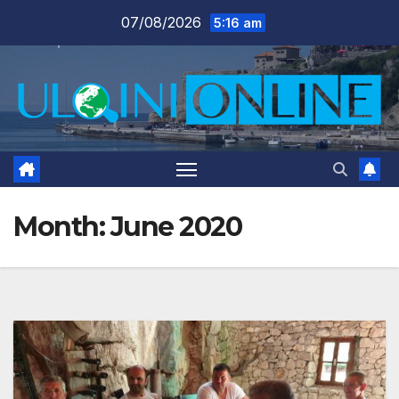
Skip
07/08/2026
5:16 am
to
content
Month:
June 2020