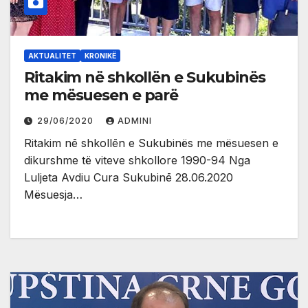
AKTUALITET
KRONIKË
Ritakim në shkollën e Sukubinës
me mësuesen e parë
29/06/2020
ADMINI
Ritakim nē shkollēn e Sukubinës me mësuesen e
dikurshme të viteve shkollore 1990-94 Nga
Luljeta Avdiu Cura Sukubinē 28.06.2020
Mësuesja…