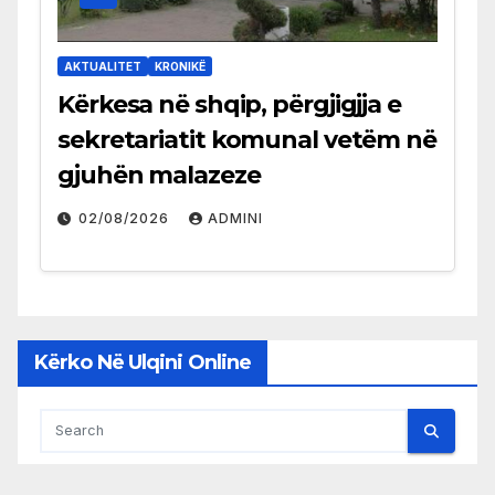
AKTUALITET
KRONIKË
Kërkesa në shqip, përgjigjja e
sekretariatit komunal vetëm në
gjuhën malazeze
02/08/2026
ADMINI
Kërko Në Ulqini Online