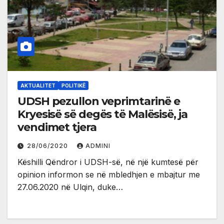
AKTUALITET
POLITIKË
UDSH pezullon veprimtarinë e
Kryesisë së degës të Malësisë, ja
vendimet tjera
28/06/2020
ADMINI
Këshilli Qëndror i UDSH-së, në një kumtesë për
opinion informon se në mbledhjen e mbajtur me
27.06.2020 në Ulqin, duke…