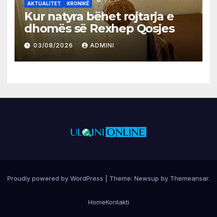
AKTUALITET
KRONIKË
Kur natyra bëhet rojtarja e
dhomës së Rexhep Qosjes
03/08/2026
ADMINI
Proudly powered by WordPress
|
Theme:
Newsup
by
Themeansar
.
Home
Kontakti