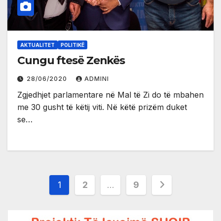
AKTUALITET
POLITIKË
Cungu ftesë Zenkës
28/06/2020
ADMINI
Zgjedhjet parlamentare në Mal të Zi do të mbahen
me 30 gusht të këtij viti. Në këtë prizëm duket
se…
Posts
1
2
…
9
pagination