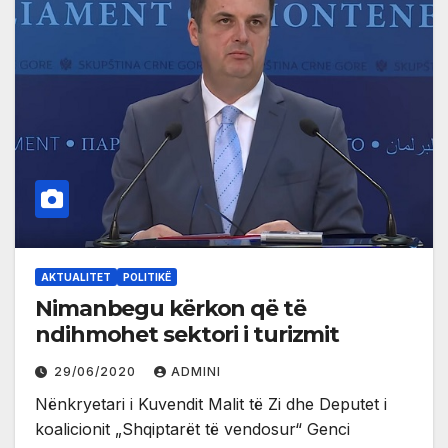
AKTUALITET
POLITIKË
Nimanbegu kërkon që të
ndihmohet sektori i turizmit
29/06/2020
ADMINI
Nënkryetari i Kuvendit Malit të Zi dhe Deputet i
koalicionit „Shqiptarët të vendosur“ Genci