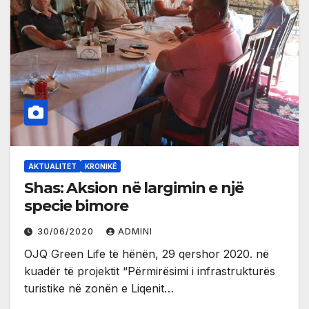
AKTUALITET
KRONIKË
Shas: Aksion në largimin e një
specie bimore
30/06/2020
ADMINI
OJQ Green Life të hënën, 29 qershor 2020. në
kuadër të projektit “Përmirësimi i infrastrukturës
turistike në zonën e Liqenit…