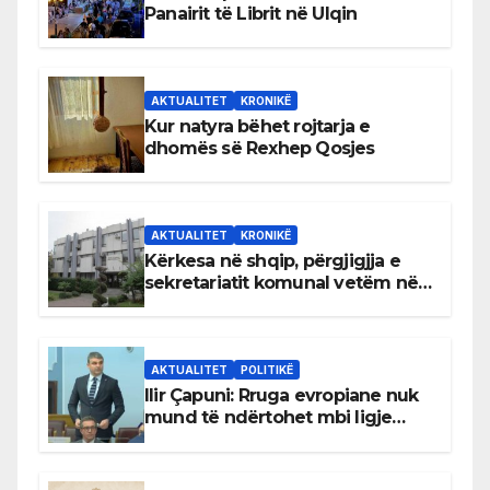
Panairit të Librit në Ulqin
AKTUALITET
KRONIKË
Kur natyra bëhet rojtarja e
dhomës së Rexhep Qosjes
AKTUALITET
KRONIKË
Kërkesa në shqip, përgjigjja e
sekretariatit komunal vetëm në
gjuhën malazeze
AKTUALITET
POLITIKË
Ilir Çapuni: Rruga evropiane nuk
mund të ndërtohet mbi ligje
antikushtetuese