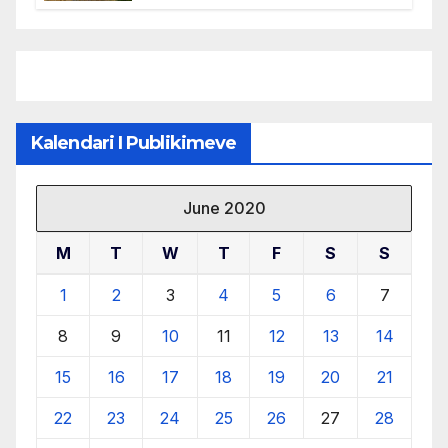
menaxhimin e qëndrueshëm të
burimeve më të çmuara
Kalendari I Publikimeve
June 2020
M
T
W
T
F
S
S
1
2
3
4
5
6
7
8
9
10
11
12
13
14
15
16
17
18
19
20
21
22
23
24
25
26
27
28