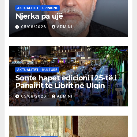
AKTUALITET
OPINIONE
Njerka pa ujë
05/08/2026
ADMINI
AKTUALITET
KULTURË
Sonte hapet edicioni i 25-të i
Panairit të Librit në Ulqin
05/08/2026
ADMINI