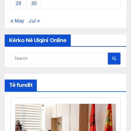
29
30
« May
Jul »
Kërko Në Ulqini Online
Të fundit