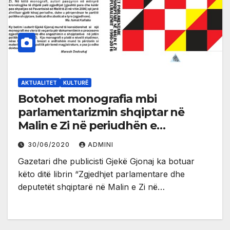
AKTUALITET
KULTURË
Botohet monografia mbi
parlamentarizmin shqiptar në
Malin e Zi në periudhën e
pluralizmit
30/06/2020
ADMINI
Gazetari dhe publicisti Gjekë Gjonaj ka botuar
këto ditë librin “Zgjedhjet parlamentare dhe
deputetët shqiptarë në Malin e Zi në…