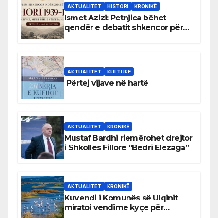
AKTUALITET
HISTORI
KRONIKË
Ismet Azizi: Petnjica bëhet
qendër e debatit shkencor për
Bihorin gjatë viteve 1939–1948
AKTUALITET
KULTURË
Përtej vijave në hartë
AKTUALITET
KRONIKË
Mustaf Bardhi riemërohet drejtor
i Shkollës Fillore “Bedri Elezaga”
AKTUALITET
KRONIKË
Kuvendi i Komunës së Ulqinit
miratoi vendime kyçe për
mbrojtjen e natyrës dhe