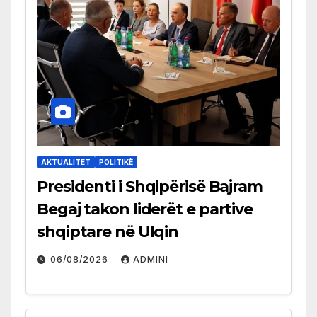
AKTUALITET
POLITIKË
Presidenti i Shqipërisë Bajram
Begaj takon liderët e partive
shqiptare në Ulqin
06/08/2026
ADMINI