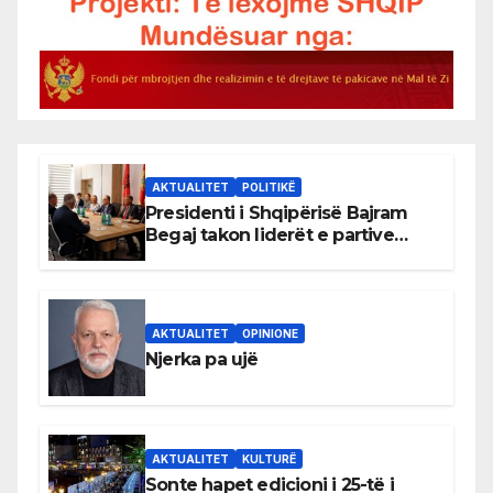
AKTUALITET
POLITIKË
Presidenti i Shqipërisë Bajram
Begaj takon liderët e partive
shqiptare në Ulqin
AKTUALITET
OPINIONE
Njerka pa ujë
AKTUALITET
KULTURË
Sonte hapet edicioni i 25-të i