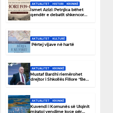
AKTUALITET
HISTORI
KRONIKË
Ismet Azizi: Petnjica bëhet
qendër e debatit shkencor
për Bihorin gjatë viteve 1939–
1948
AKTUALITET
KULTURË
Përtej vijave në hartë
AKTUALITET
KRONIKË
Mustaf Bardhi riemërohet
drejtor i Shkollës Fillore “Bedri
Elezaga”
AKTUALITET
KRONIKË
Kuvendi i Komunës së Ulqinit
miratoi vendime kyçe për