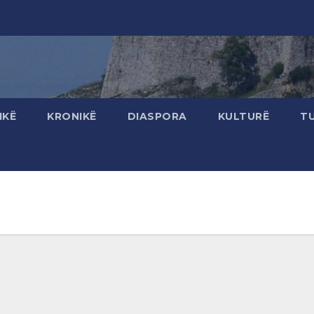
IKË
KRONIKË
DIASPORA
KULTURË
T