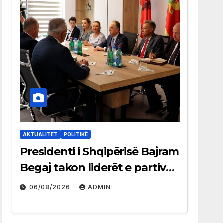
AKTUALITET
POLITIKË
Presidenti i Shqipërisë Bajram
Begaj takon liderët e partive
shqiptare në Ulqin
06/08/2026
ADMINI