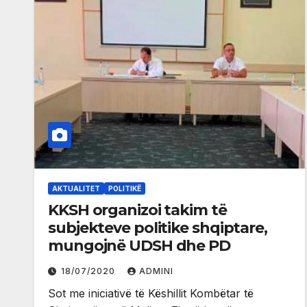
AKTUALITET
POLITIKË
KKSH organizoi takim të
subjekteve politike shqiptare,
mungojnë UDSH dhe PD
18/07/2020
ADMINI
Sot me iniciativë të Këshillit Kombëtar të