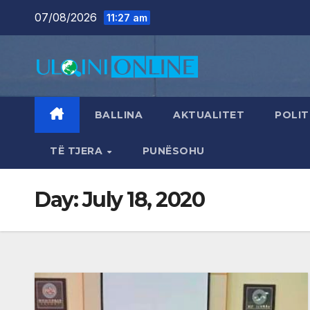
Skip
07/08/2026
11:27 am
to
content
BALLINA
AKTUALITET
POLIT
TË TJERA
PUNËSOHU
Day:
July 18, 2020