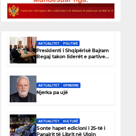
AKTUALITET
POLITIKË
Presidenti i Shqipërisë Bajram
Begaj takon liderët e partive
shqiptare në Ulqin
AKTUALITET
OPINIONE
Njerka pa ujë
AKTUALITET
KULTURË
Sonte hapet edicioni i 25-të i
Panairit të Librit në Ulqin