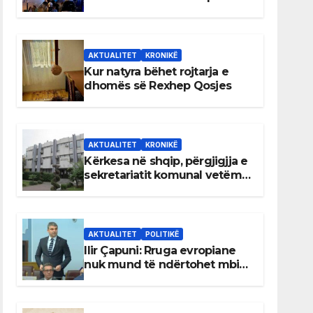
AKTUALITET
KRONIKË
Kur natyra bëhet rojtarja e
dhomës së Rexhep Qosjes
AKTUALITET
KRONIKË
Kërkesa në shqip, përgjigjja e
sekretariatit komunal vetëm
në gjuhën malazeze
AKTUALITET
POLITIKË
Ilir Çapuni: Rruga evropiane
nuk mund të ndërtohet mbi
ligje antikushtetuese