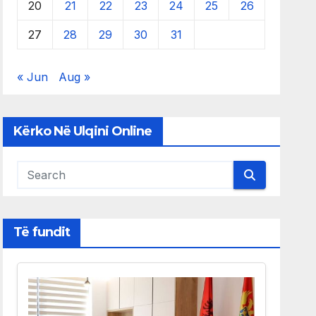
20
21
22
23
24
25
26
27
28
29
30
31
« Jun
Aug »
Kërko Në Ulqini Online
Të fundit