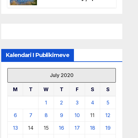
mbrojtjen e natyrës dhe
menaxhimin e qëndrueshëm
të burimeve më të çmuara
Kalendari I Publikimeve
July 2020
M
T
W
T
F
S
S
1
2
3
4
5
6
7
8
9
10
11
12
13
14
15
16
17
18
19