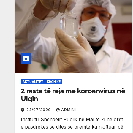
AKTUALITET
KRONIKË
2 raste të reja me koroanvirus në
Ulqin
24/07/2020
ADMINI
Instituti i Shëndetit Publik në Mal të Zi në orët
e pasdrekës së ditës së premte ka njoftuar për