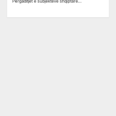
Përgaditjet e subjekteve shqiptare…