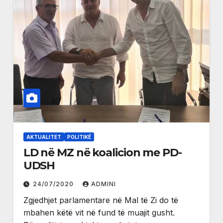
AKTUALITET
POLITIKË
LD në MZ në koalicion me PD-
UDSH
24/07/2020
ADMINI
Zgjedhjet parlamentare në Mal të Zi do të
mbahen këtë vit në fund të muajit gusht.