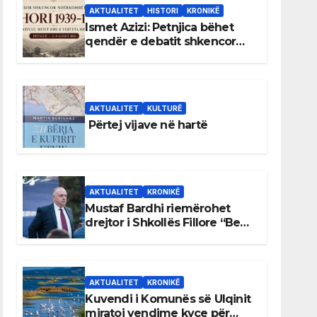
AKTUALITET
HISTORI
KRONIKË
Ismet Azizi: Petnjica bëhet
qendër e debatit shkencor
për Bihorin gjatë viteve 1939–
1948
AKTUALITET
KULTURË
Përtej vijave në hartë
AKTUALITET
KRONIKË
Mustaf Bardhi riemërohet
drejtor i Shkollës Fillore “Bedri
Elezaga”
AKTUALITET
KRONIKË
Kuvendi i Komunës së Ulqinit
miratoi vendime kyçe për