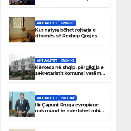
AKTUALITET
KRONIKË
Kur natyra bëhet rojtarja e
dhomës së Rexhep Qosjes
AKTUALITET
KRONIKË
Kërkesa në shqip, përgjigjja e
sekretariatit komunal vetëm
në gjuhën malazeze
AKTUALITET
POLITIKË
Ilir Çapuni: Rruga evropiane
nuk mund të ndërtohet mbi
ligje antikushtetuese