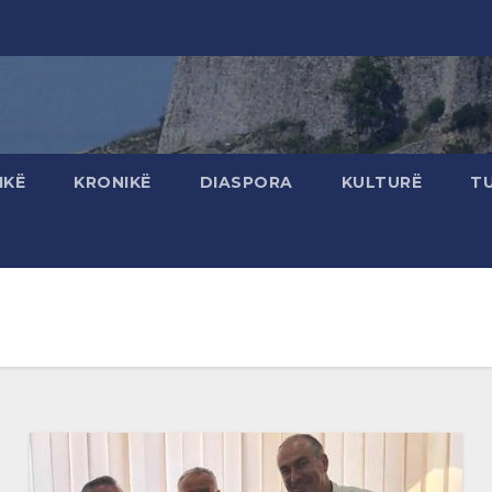
IKË
KRONIKË
DIASPORA
KULTURË
T