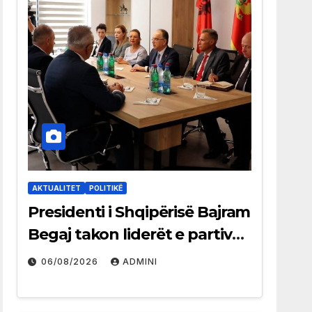
AKTUALITET
POLITIKË
Presidenti i Shqipërisë Bajram
Begaj takon liderët e partive
shqiptare në Ulqin
06/08/2026
ADMINI