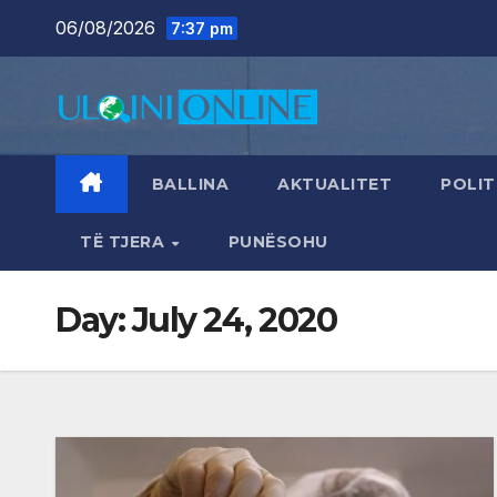
Skip
06/08/2026
7:37 pm
to
content
BALLINA
AKTUALITET
POLIT
TË TJERA
PUNËSOHU
Day:
July 24, 2020