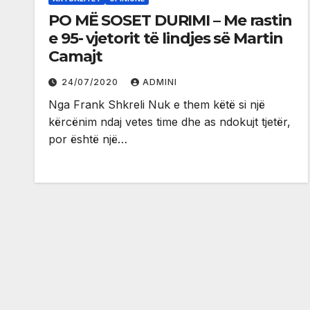
PO MË SOSET DURIMI – Me rastin
e 95- vjetorit të lindjes së Martin
Camajt
24/07/2020
ADMINI
Nga Frank Shkreli Nuk e them këtë si një
kërcënim ndaj vetes time dhe as ndokujt tjetër,
por është një…