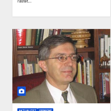
rastet…
AKTUALITET
OPINIONE