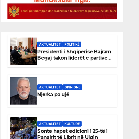
AKTUALITET
POLITIKË
Presidenti i Shqipërisë Bajram
Begaj takon liderët e partive
shqiptare në Ulqin
AKTUALITET
OPINIONE
Njerka pa ujë
AKTUALITET
KULTURË
Sonte hapet edicioni i 25-të i
Panairit të Librit në Ulqin