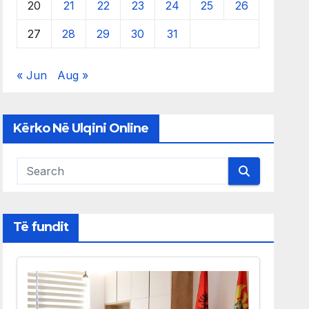
20
21
22
23
24
25
26
27
28
29
30
31
« Jun
Aug »
Kërko Në Ulqini Online
Të fundit