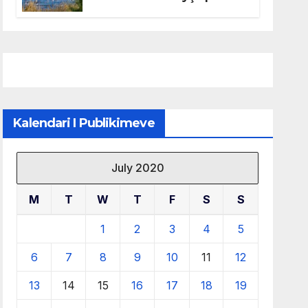
mbrojtjen e natyrës dhe
menaxhimin e qëndrueshëm
të burimeve më të çmuara
Kalendari I Publikimeve
July 2020
M
T
W
T
F
S
S
1
2
3
4
5
6
7
8
9
10
11
12
13
14
15
16
17
18
19