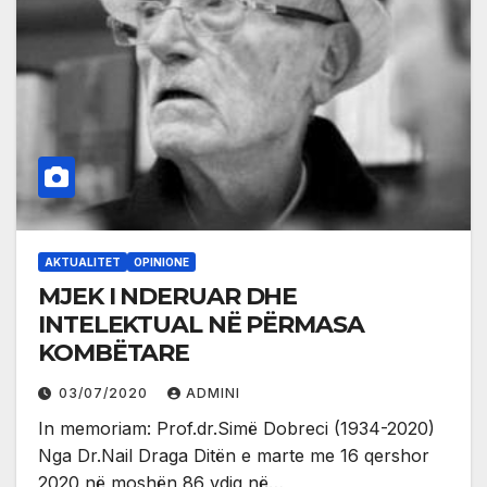
AKTUALITET
OPINIONE
MJEK I NDERUAR DHE
INTELEKTUAL NË PËRMASA
KOMBËTARE
03/07/2020
ADMINI
In memoriam: Prof.dr.Simë Dobreci (1934-2020)
Nga Dr.Nail Draga Ditën e marte me 16 qershor
2020 në moshën 86 vdiq në…