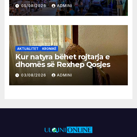
05/08/2026
ADMINI
AKTUALITET
KRONIKË
Kur natyra bëhet rojtarja e
dhomës së Rexhep Qosjes
03/08/2026
ADMINI