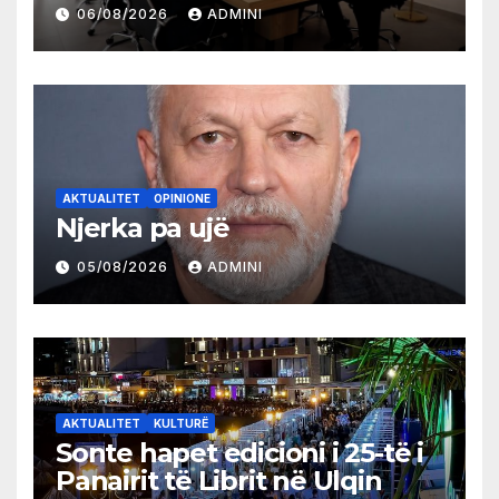
partive shqiptare në Ulqin
06/08/2026
ADMINI
AKTUALITET
OPINIONE
Njerka pa ujë
05/08/2026
ADMINI
AKTUALITET
KULTURË
Sonte hapet edicioni i 25-të i
Panairit të Librit në Ulqin