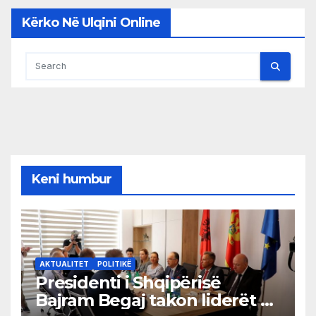
Kërko Në Ulqini Online
Keni humbur
AKTUALITET
POLITIKË
Presidenti i Shqipërisë
Bajram Begaj takon liderët e