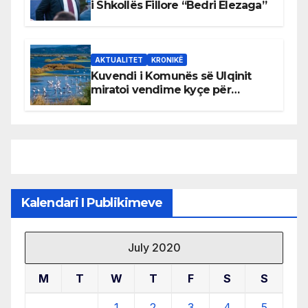
i Shkollës Fillore “Bedri Elezaga”
AKTUALITET
KRONIKË
Kuvendi i Komunës së Ulqinit
miratoi vendime kyçe për
mbrojtjen e natyrës dhe
menaxhimin e qëndrueshëm të
burimeve më të çmuara
Kalendari I Publikimeve
July 2020
M
T
W
T
F
S
S
1
2
3
4
5