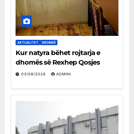
AKTUALITET
KRONIKË
Kur natyra bëhet rojtarja e
dhomës së Rexhep Qosjes
03/08/2026
ADMINI