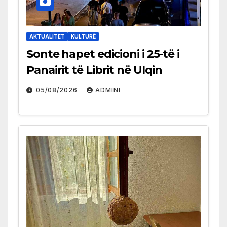
AKTUALITET
KULTURË
Sonte hapet edicioni i 25-të i
Panairit të Librit në Ulqin
05/08/2026
ADMINI