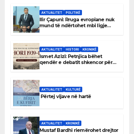
AKTUALITET
POLITIKË
Ilir Çapuni: Rruga evropiane nuk
mund të ndërtohet mbi ligje
antikushtetuese
AKTUALITET
HISTORI
KRONIKË
Ismet Azizi: Petnjica bëhet
qendër e debatit shkencor për
Bihorin gjatë viteve 1939–1948
AKTUALITET
KULTURË
Përtej vijave në hartë
AKTUALITET
KRONIKË
Mustaf Bardhi riemërohet drejtor