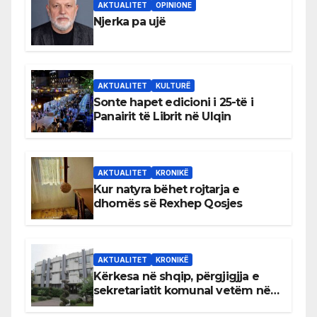
AKTUALITET
OPINIONE
Njerka pa ujë
AKTUALITET
KULTURË
Sonte hapet edicioni i 25-të i
Panairit të Librit në Ulqin
AKTUALITET
KRONIKË
Kur natyra bëhet rojtarja e
dhomës së Rexhep Qosjes
AKTUALITET
KRONIKË
Kërkesa në shqip, përgjigjja e
sekretariatit komunal vetëm në
gjuhën malazeze