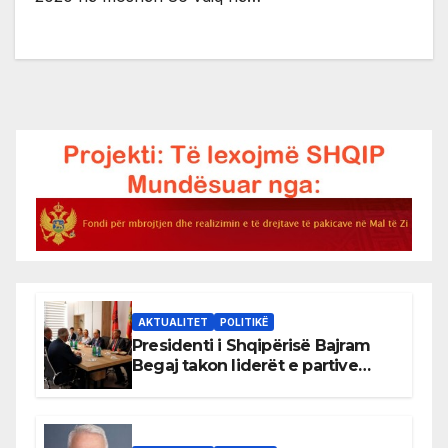
AKTUALITET
POLITIKË
Presidenti i Shqipërisë Bajram
Begaj takon liderët e partive
shqiptare në Ulqin