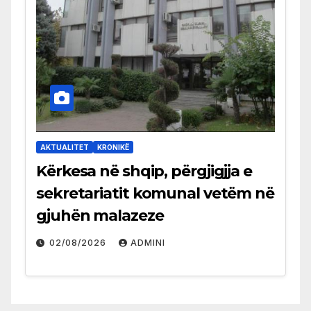
AKTUALITET
KRONIKË
Kërkesa në shqip, përgjigjja e
sekretariatit komunal vetëm në
gjuhën malazeze
02/08/2026
ADMINI