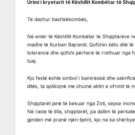
Urimi i kryetarit të Këshillit Kombëtar të Shq
Të dashur bashkëkombës,
Në emër të Këshillit Kombëtar të Shqiptarëve në
madhe të Kurban Bajramit. Qofshin këto ditë të
tolerancë dhe qofshi përherë të rrethuar nga fa
tuaj.
Kjo festë është simbol i bamirësisë dhe sakrifi
ditës, ta aplikojnë më shumë aktin e ofrimit të 
Shqiptarët janë të bekuar nga Zoti, sepse mome
Në raste të tilla, shqiptarët, pa dallim të përka
gjinden më pranë njëri-tjetrit, kjo na ka shërbye