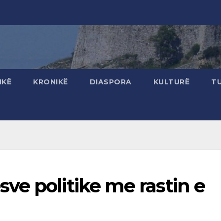
IKË
KRONIKË
DIASPORA
KULTURË
T
ve politike me rastin e