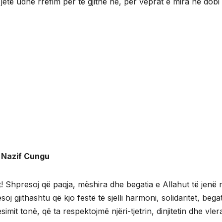
etë udhë rrëfim për të gjithë ne, për veprat e mira në dobi 
e Nazif Cungu
! Shpresoj që paqja, mëshira dhe begatia e Allahut të jenë 
oj gjithashtu që kjo festë të sjelli harmoni, solidaritet, bega
imit tonë, që ta respektojmë njëri-tjetrin, dinjitetin dhe vler