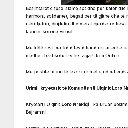
Besimtarët e fesë islame sot dhe për katër dit
harmoni, solidaritet, begati për të gjithë dhe t
njëri-tjetrin, dinjitetin dhe vlerat njerëzore k
kundër korona virusit.
Me këtë rast për këtë festë kanë uruar edhe udhë
madhe i bashkohet edhe faqja Ulqini Online.
Më poshtë mund të lexoni urimet e udhëheqësve
Urimi i kryetarit të Komunës së Ulqinit Loro N
Kryetari i Ulqinit
Loro Nrekiqi
, ka uruar besimt
Bajramin!