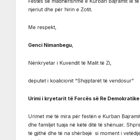
Festës së madhërishme e Kurban Bajramit le të j
njeriut dhe për hirin e Zotit.
Me respekt,
Genci Nimanbegu
,
Nënkryetar i Kuvendit të Malit të Zi,
deputet i koalicionit “Shqiptarët të vendosur”
Urimi i kryetarit të Forcës së Re Demokratik
Urimet më të mira për festën e Kurban Bajramit
dhe familjet tuaja në këtë ditë të shënuar. Shpres
të gjithë dhe të na shërbejë si moment i vetëdijes