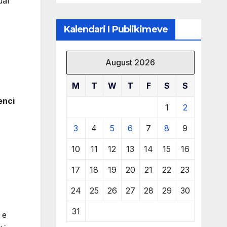
nuar
të burimeve më
të çmuara
Kalendari I Publikimeve
August 2026
M
T
W
T
F
S
S
enci
1
2
3
4
5
6
7
8
9
10
11
12
13
14
15
16
17
18
19
20
21
22
23
24
25
26
27
28
29
30
31
 e