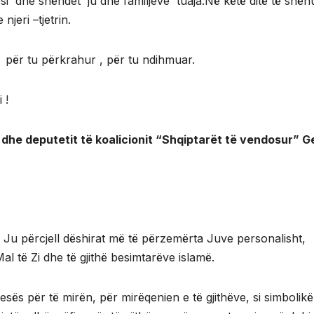
rësi dhe shëndet ju dhe familjeve tuaja.Në këtë ditë të shë
njeri –tjetrin.
për tu përkrahur , për tu ndihmuar.
i !
Zi dhe deputetit të koalicionit “Shqiptarët të vendosur” G
 Ju përcjell dëshirat më të përzemërta Juve personalisht,
al të Zi dhe të gjithë besimtarëve islamë.
resës për të mirën, për mirëqenien e të gjithëve, si simbolikë