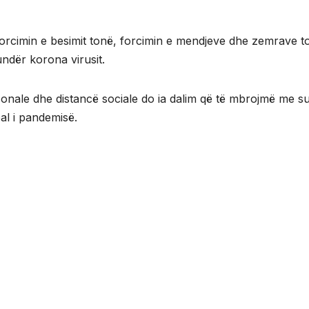
forcimin e besimit tonë, forcimin e mendjeve dhe zemrave to
ndër korona virusit.
sonale dhe distancë sociale do ia dalim që të mbrojmë me s
al i pandemisë.