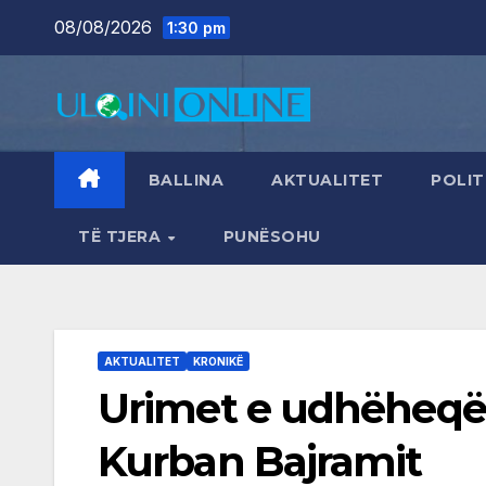
Skip
08/08/2026
1:30 pm
to
content
BALLINA
AKTUALITET
POLIT
TË TJERA
PUNËSOHU
AKTUALITET
KRONIKË
Urimet e udhëheqës
Kurban Bajramit