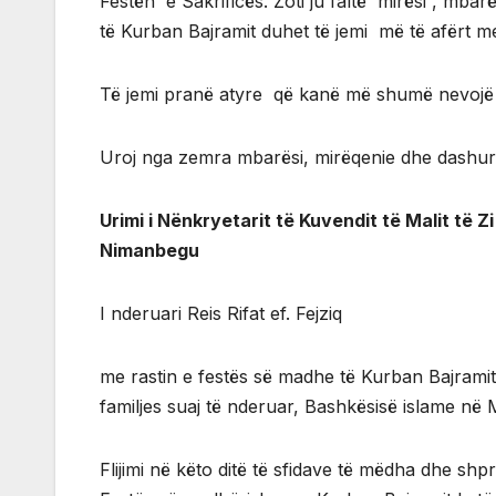
Festën e Sakrificës. Zoti ju faltë mirësi , mba
të Kurban Bajramit duhet të jemi më të afërt me 
Të jemi pranë atyre që kanë më shumë nevojë 
Uroj nga zemra mbarësi, mirëqenie dhe dashur
Urimi i Nënkryetarit të Kuvendit të Malit të 
Nimanbegu
I nderuari Reis Rifat ef. Fejziq
me rastin e festës së madhe të Kurban Bajramit
familjes suaj të nderuar, Bashkësisë islame në M
Flijimi në këto ditë të sfidave të mëdha dhe shp