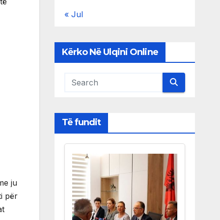
të
« Jul
Kërko Në Ulqini Online
Të fundit
me ju
ti për
at