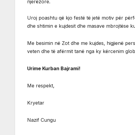
njerëzore.
Uroj poashtu që kjo festë të jetë motiv për për
dhe shtimin e kujdesit dhe masave mbrojtëse ku
Me besimin në Zot dhe me kujdes, higjienë per
veten dhe të afërmit tanë nga ky kërcenim glob
Urime Kurban Bajrami!
Me respekt,
Kryetar
Nazif Cungu