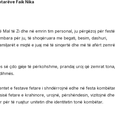
iptarëve Faik Nika
 Mal të Zi dhe në emrin tim personal, ju përgëzoj për fest
 mbara për ju, të shoqëruara me begati, besim, dashuri,
miljarët e miqtë e juaj më të sinqertë dhe më të afërt zemr
cës së çdo gjëje të përkohshme, prandaj uroj që zemrat tona,
ndihmës.
ntet e festave fetare i shndërrojnë edhe në festa kombëtar
tësisë fetare e krahinore, urojnë, përshëndesin, vizitojnë dhe 
r për të ruajtur unitetin dhe identitetin tonë kombëtar.