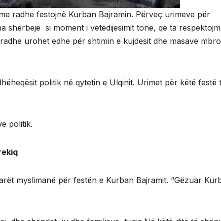
ë me radhe festojnë Kurban Bajramin. Përveç urimeve për
ë na shërbejë si moment i vetëdijesimit tonë, që ta respektoj
ësaj radhe urohet edhe për shtimin e kujdesit dhe masave mbro
heqësit politik në qytetin e Ulqinit. Urimet për këtë festë 
 politik.
rekiq
arët myslimanë për festën e Kurban Bajramit. “Gëzuar Kur