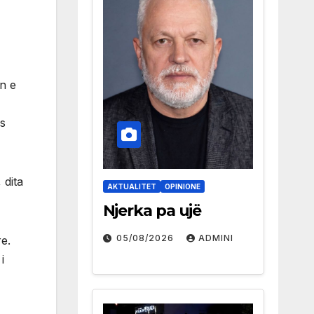
ën e
ës
 dita
AKTUALITET
OPINIONE
Njerka pa ujë
05/08/2026
ADMINI
e.
i