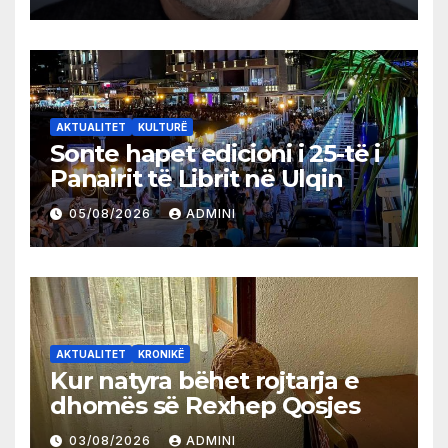
AKTUALITET
KULTURË
Sonte hapet edicioni i 25-të i
Panairit të Librit në Ulqin
05/08/2026
ADMINI
AKTUALITET
KRONIKË
Kur natyra bëhet rojtarja e
dhomës së Rexhep Qosjes
03/08/2026
ADMINI