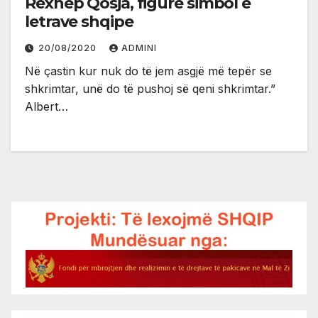
Rexhep Qosja, figurë simbol e
letrave shqipe
20/08/2020
ADMINI
Në çastin kur nuk do të jem asgjë më tepër se
shkrimtar, unë do të pushoj së qeni shkrimtar.”
Albert…