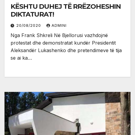
KËSHTU DUHEJ TË RRËZOHESHIN
DIKTATURAT!
20/08/2020
ADMINI
Nga Frank Shkreli Në Bjellorusi vazhdojnë
protestat dhe demonstratat kundër Presidentit
Aleksandër Lukashenko dhe pretendimeve të tija
se ai ka…