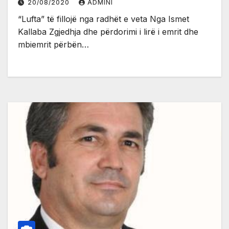
20/08/2020
ADMINI
“Lufta” të fillojë nga radhët e veta Nga Ismet
Kallaba Zgjedhja dhe përdorimi i lirë i emrit dhe
mbiemrit përbën…