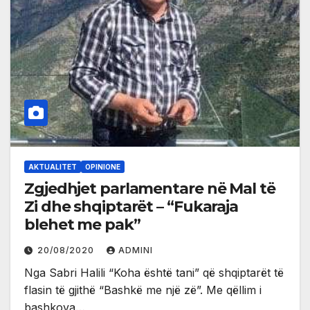
AKTUALITET
OPINIONE
Zgjedhjet parlamentare në Mal të
Zi dhe shqiptarët – “Fukaraja
blehet me pak”
20/08/2020
ADMINI
Nga Sabri Halili “Koha është tani” që shqiptarët të
flasin të gjithë “Bashkë me një zë”. Me qëllim i
bashkova…