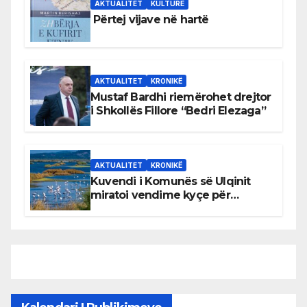
AKTUALITET
KULTURË
Përtej vijave në hartë
AKTUALITET
KRONIKË
Mustaf Bardhi riemërohet drejtor
i Shkollës Fillore “Bedri Elezaga”
AKTUALITET
KRONIKË
Kuvendi i Komunës së Ulqinit
miratoi vendime kyçe për
mbrojtjen e natyrës dhe
menaxhimin e qëndrueshëm të
burimeve më të çmuara