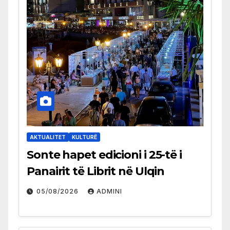
AKTUALITET
KULTURË
Sonte hapet edicioni i 25-të i
Panairit të Librit në Ulqin
05/08/2026
ADMINI