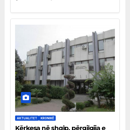
AKTUALITET
KRONIKË
Kërkesa në shqip, përgjigjja e