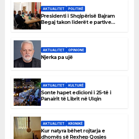
AKTUALITET
POLITIKË
Presidenti i Shqipërisë Bajram
Begaj takon liderët e partive
shqiptare në Ulqin
AKTUALITET
OPINIONE
Njerka pa ujë
AKTUALITET
KULTURË
Sonte hapet edicioni i 25-të i
Panairit të Librit në Ulqin
AKTUALITET
KRONIKË
Kur natyra bëhet rojtarja e
dhomës së Rexhep Qosjes