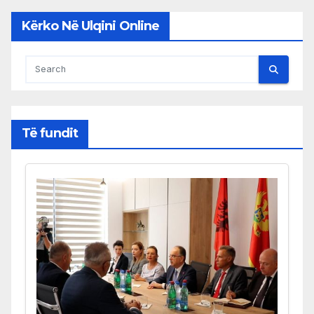
Kërko Në Ulqini Online
Të fundit