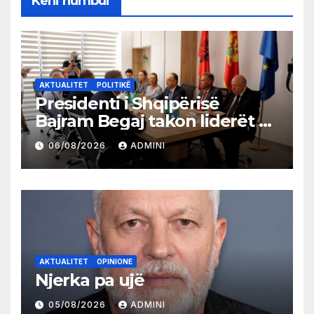
Keni humbur
AKTUALITET
POLITIKË
Presidenti i Shqipërisë
Bajram Begaj takon liderët e
partive shqiptare në Ulqin
06/08/2026
ADMINI
AKTUALITET
OPINIONE
Njerka pa ujë
05/08/2026
ADMINI