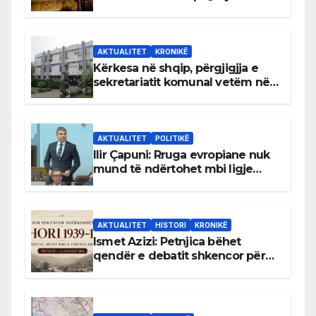
AKTUALITET
KRONIKË
Kërkesa në shqip, përgjigjja e
sekretariatit komunal vetëm në
gjuhën malazeze
AKTUALITET
POLITIKË
Ilir Çapuni: Rruga evropiane nuk
mund të ndërtohet mbi ligje
antikushtetuese
AKTUALITET
HISTORI
KRONIKË
Ismet Azizi: Petnjica bëhet
qendër e debatit shkencor për
Bihorin gjatë viteve 1939–1948