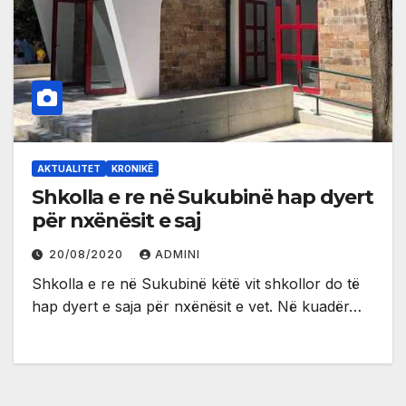
AKTUALITET
KRONIKË
Shkolla e re në Sukubinë hap dyert
për nxënësit e saj
20/08/2020
ADMINI
Shkolla e re në Sukubinë këtë vit shkollor do të
hap dyert e saja për nxënësit e vet. Në kuadër…