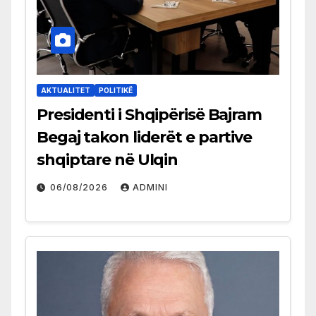
AKTUALITET
POLITIKË
Presidenti i Shqipërisë Bajram
Begaj takon liderët e partive
shqiptare në Ulqin
06/08/2026
ADMINI