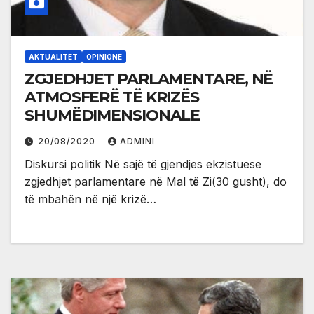
AKTUALITET
OPINIONE
ZGJEDHJET PARLAMENTARE, NË
ATMOSFERË TË KRIZËS
SHUMËDIMENSIONALE
20/08/2020
ADMINI
Diskursi politik Në sajë të gjendjes ekzistuese
zgjedhjet parlamentare në Mal të Zi(30 gusht), do
të mbahën në një krizë…