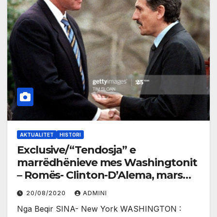
AKTUALITET
HISTORI
Exclusive/“Tendosja” e
marrëdhënieve mes Washingtonit
– Romës- Clinton-D’Alema, mars
1999, për ndërhyrjën e NATO-së në
20/08/2020
ADMINI
Serbi
Nga Beqir SINA- New York WASHINGTON :