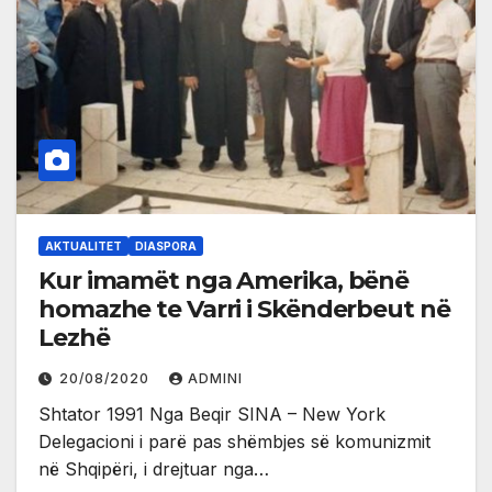
AKTUALITET
DIASPORA
Kur imamët nga Amerika, bënë
homazhe te Varri i Skënderbeut në
Lezhë
20/08/2020
ADMINI
Shtator 1991 Nga Beqir SINA – New York
Delegacioni i parë pas shëmbjes së komunizmit
në Shqipëri, i drejtuar nga…