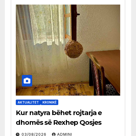
AKTUALITET
KRONIKË
Kur natyra bëhet rojtarja e
dhomës së Rexhep Qosjes
03/08/2026
ADMINI