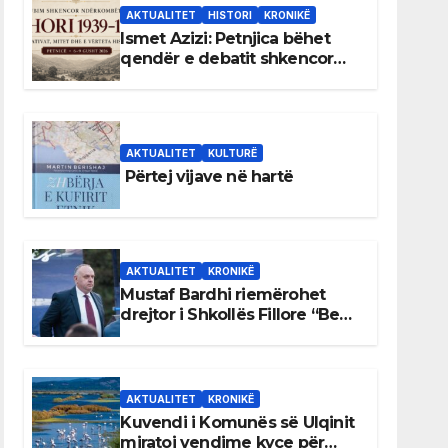
AKTUALITET
HISTORI
KRONIKË
Ismet Azizi: Petnjica bëhet
qendër e debatit shkencor
për Bihorin gjatë viteve 1939–
1948
AKTUALITET
KULTURË
Përtej vijave në hartë
AKTUALITET
KRONIKË
Mustaf Bardhi riemërohet
drejtor i Shkollës Fillore “Bedri
Elezaga”
AKTUALITET
KRONIKË
Kuvendi i Komunës së Ulqinit
miratoi vendime kyçe për