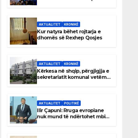
AKTUALITET
KRONIKË
Kur natyra bëhet rojtarja e
dhomës së Rexhep Qosjes
AKTUALITET
KRONIKË
Kërkesa në shqip, përgjigjja e
sekretariatit komunal vetëm
në gjuhën malazeze
AKTUALITET
POLITIKË
Ilir Çapuni: Rruga evropiane
nuk mund të ndërtohet mbi
ligje antikushtetuese