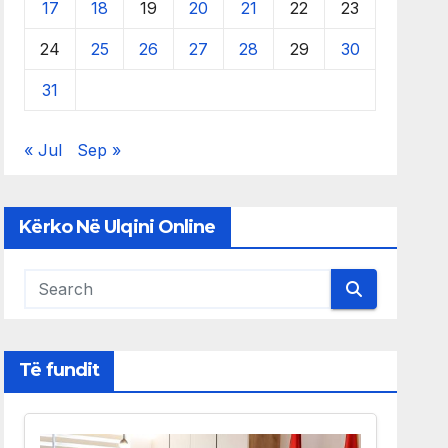
17
18
19
20
21
22
23
24
25
26
27
28
29
30
31
« Jul
Sep »
Kërko Në Ulqini Online
Të fundit