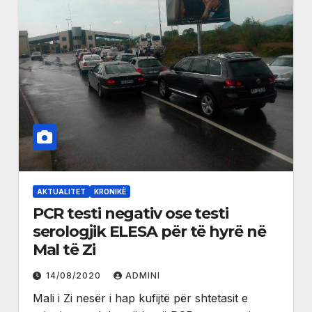
AKTUALITET
KRONIKË
PCR testi negativ ose testi
serologjik ELESA për të hyrë në
Mal të Zi
14/08/2020
ADMINI
Mali i Zi nesër i hap kufijtë për shtetasit e