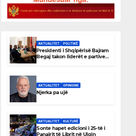
AKTUALITET
POLITIKË
Presidenti i Shqipërisë Bajram
Begaj takon liderët e partive
shqiptare në Ulqin
AKTUALITET
OPINIONE
Njerka pa ujë
AKTUALITET
KULTURË
Sonte hapet edicioni i 25-të i
Panairit të Librit në Ulqin