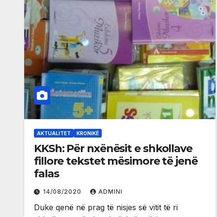
AKTUALITET
KRONIKË
KKSh: Për nxënësit e shkollave
fillore tekstet mësimore të jenë
falas
14/08/2020
ADMINI
Duke qenë në prag të nisjes së vitit të ri