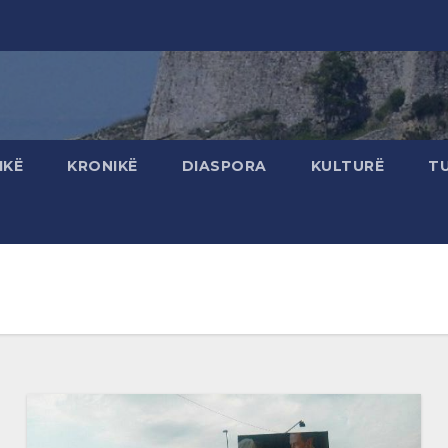
IKË
KRONIKË
DIASPORA
KULTURË
T