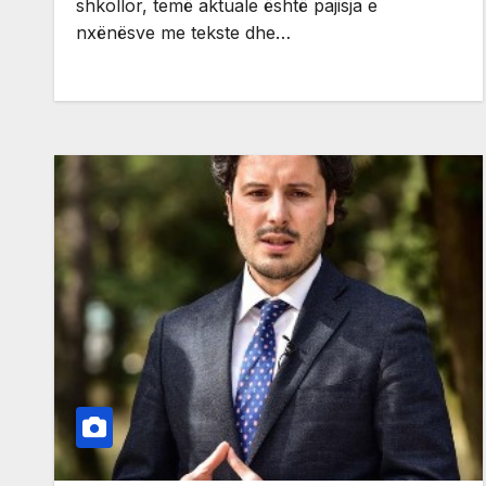
shkollor, temë aktuale është pajisja e
nxënësve me tekste dhe…