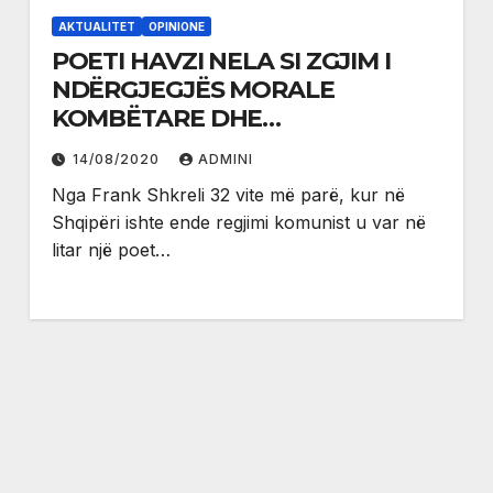
AKTUALITET
OPINIONE
POETI HAVZI NELA SI ZGJIM I
NDËRGJEGJËS MORALE
KOMBËTARE DHE
NDËRKOMBËTARE NË SHQIPËRI
14/08/2020
ADMINI
Nga Frank Shkreli 32 vite më parë, kur në
Shqipëri ishte ende regjimi komunist u var në
litar një poet…