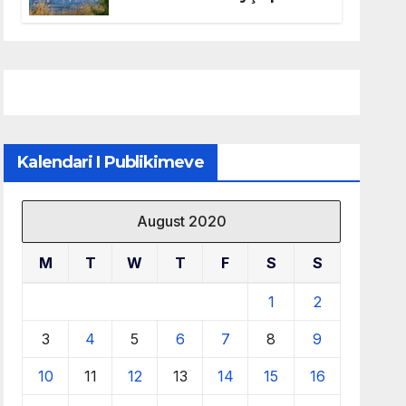
mbrojtjen e natyrës dhe
menaxhimin e qëndrueshëm
të burimeve më të çmuara
Kalendari I Publikimeve
August 2020
M
T
W
T
F
S
S
1
2
3
4
5
6
7
8
9
10
11
12
13
14
15
16