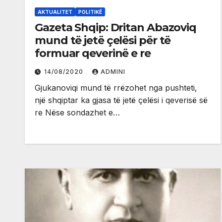
AKTUALITET
POLITIKË
Gazeta Shqip: Dritan Abazoviq
mund të jetë çelësi për të
formuar qeverinë e re
14/08/2020
ADMINI
Gjukanoviqi mund të rrëzohet nga pushteti,
një shqiptar ka gjasa të jetë çelësi i qeverisë së
re Nëse sondazhet e…