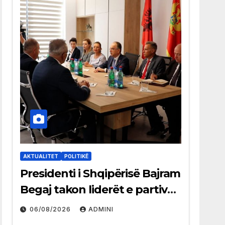
AKTUALITET
POLITIKË
Presidenti i Shqipërisë Bajram
Begaj takon liderët e partive
shqiptare në Ulqin
06/08/2026
ADMINI