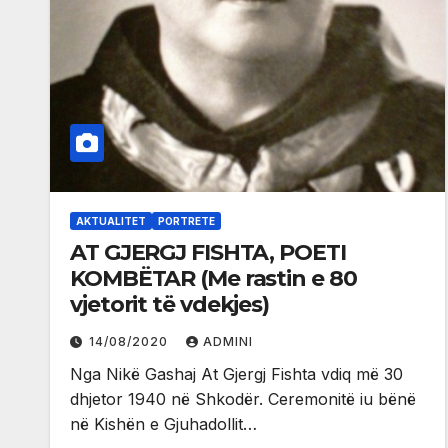
AKTUALITET
PORTRETE
AT GJERGJ FISHTA, POETI
KOMBËTAR (Me rastin e 80
vjetorit të vdekjes)
14/08/2020
ADMINI
Nga Nikë Gashaj At Gjergj Fishta vdiq më 30
dhjetor 1940 në Shkodër. Ceremonitë iu bënë
në Kishën e Gjuhadollit…