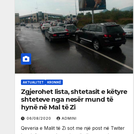
AKTUALITET
KRONIKË
Zgjerohet lista, shtetasit e këtyre
shteteve nga nesër mund të
hynë në Mal të Zi
06/08/2020
ADMINI
Qeveria e Malit të Zi sot me një post në Twiter