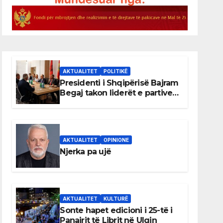
AKTUALITET
POLITIKË
Presidenti i Shqipërisë Bajram
Begaj takon liderët e partive
shqiptare në Ulqin
AKTUALITET
OPINIONE
Njerka pa ujë
AKTUALITET
KULTURË
Sonte hapet edicioni i 25-të i
Panairit të Librit në Ulqin