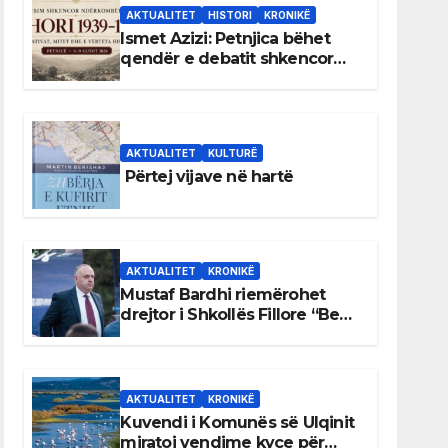
AKTUALITET
HISTORI
KRONIKË
Ismet Azizi: Petnjica bëhet
qendër e debatit shkencor
për Bihorin gjatë viteve 1939–
1948
AKTUALITET
KULTURË
Përtej vijave në hartë
AKTUALITET
KRONIKË
Mustaf Bardhi riemërohet
drejtor i Shkollës Fillore “Bedri
Elezaga”
AKTUALITET
KRONIKË
Kuvendi i Komunës së Ulqinit
miratoi vendime kyçe për