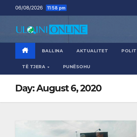
Skip
06/08/2026
11:58 pm
to
content
BALLINA
AKTUALITET
POLIT
TË TJERA
PUNËSOHU
Day:
August 6, 2020