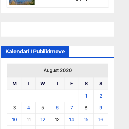
mbrojtjen e natyrës dhe
menaxhimin e qëndrueshëm
të burimeve më të çmuara
Kalendari I Publikimeve
August 2020
M
T
W
T
F
S
S
1
2
3
4
5
6
7
8
9
10
11
12
13
14
15
16