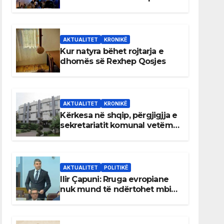
AKTUALITET
KRONIKË
Kur natyra bëhet rojtarja e
dhomës së Rexhep Qosjes
AKTUALITET
KRONIKË
Kërkesa në shqip, përgjigjja e
sekretariatit komunal vetëm
në gjuhën malazeze
AKTUALITET
POLITIKË
Ilir Çapuni: Rruga evropiane
nuk mund të ndërtohet mbi
ligje antikushtetuese