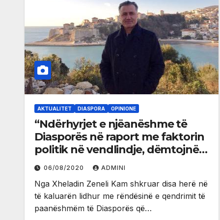
AKTUALITET
DIASPORA
OPINIONE
“Ndërhyrjet e njëanëshme të
Diasporës në raport me faktorin
politik në vendlindje, dëmtojnë
kredibilitetin e saj!”
06/08/2020
ADMINI
Nga Xheladin Zeneli Kam shkruar disa herë në
të kaluarën lidhur me rëndësinë e qendrimit të
paanëshmëm të Diasporës që…