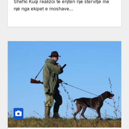
Shefki Kuqi realizoi të enjten një stervitje me
një nga ekipet e moshave…