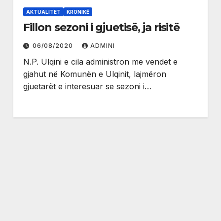
AKTUALITET
KRONIKË
Fillon sezoni i gjuetisë, ja risitë
06/08/2020
ADMINI
N.P. Ulqini e cila administron me vendet e
gjahut në Komunën e Ulqinit, lajmëron
gjuetarët e interesuar se sezoni i…