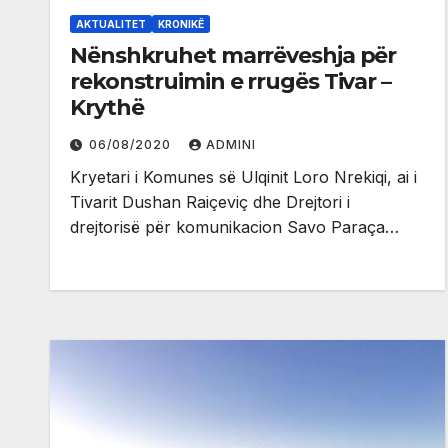
AKTUALITET
KRONIKË
Nënshkruhet marrëveshja për
rekonstruimin e rrugës Tivar –
Krythë
06/08/2020
ADMINI
Kryetari i Komunes së Ulqinit Loro Nrekiqi, ai i
Tivarit Dushan Raiçeviç dhe Drejtori i
drejtorisë për komunikacion Savo Paraça…