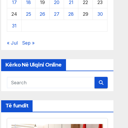
17
18
19
20
21
22
23
24
25
26
27
28
29
30
31
« Jul
Sep »
Kërko Në Ulqini Online
Të fundit