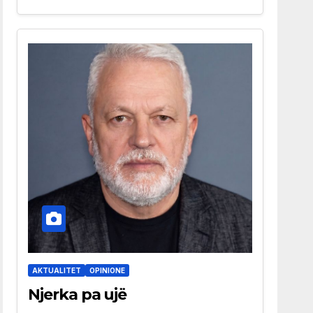
AKTUALITET
OPINIONE
Njerka pa ujë