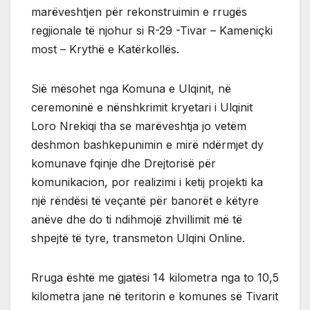
marëveshtjen për rekonstruimin e rrugës
regjionale të njohur si R-29 -Tivar – Kameniçki
most – Krythë e Katërkollës.
Sië mësohet nga Komuna e Ulqinit, në
ceremoninë e nënshkrimit kryetari i Ulqinit
Loro Nrekiqi tha se marëveshtja jo vetëm
deshmon bashkepunimin e mirë ndërmjet dy
komunave fqinje dhe Drejtorisë për
komunikacion, por realizimi i ketij projekti ka
një rëndësi të veçantë për banorët e këtyre
anëve dhe do ti ndihmojë zhvillimit më të
shpejtë të tyre, transmeton Ulqini Online.
Rruga është me gjatësi 14 kilometra nga to 10,5
kilometra jane në teritorin e komunes së Tivarit