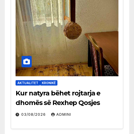
AKTUALITET
KRONIKË
Kur natyra bëhet rojtarja e
dhomës së Rexhep Qosjes
03/08/2026
ADMINI