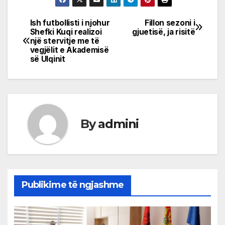
Ish futbollisti i njohur
Fillon sezoni i
Post
Shefki Kuqi realizoi
gjuetisë, ja risitë
një stervitje me të
navigation
vegjëlit e Akademisë
së Ulqinit
By
admini
Publikime të ngjashme