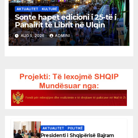
AKTUALITET
KULTURË
Sonte hapet edicioni i 25-të i
Panairit të Librit në Ulqin
AUG 5, 2026
ADMINI
AKTUALITET
POLITIKË
Presidenti i Shqipërisë Bajram