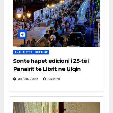
AKTUALITET
KULTURË
Sonte hapet edicioni i 25-të i
Panairit të Librit në Ulqin
05/08/2026
ADMINI