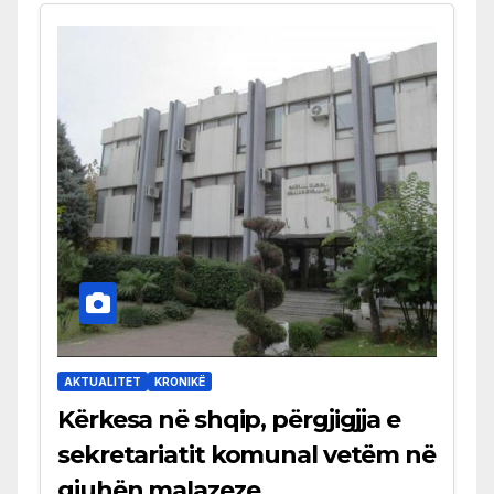
AKTUALITET
KRONIKË
Kërkesa në shqip, përgjigjja e
sekretariatit komunal vetëm në
gjuhën malazeze