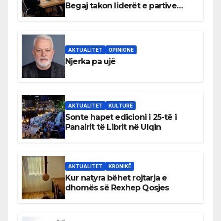
Begaj takon liderët e partive
shqiptare në Ulqin
AKTUALITET
OPINIONE
Njerka pa ujë
AKTUALITET
KULTURË
Sonte hapet edicioni i 25-të i
Panairit të Librit në Ulqin
AKTUALITET
KRONIKË
Kur natyra bëhet rojtarja e
dhomës së Rexhep Qosjes