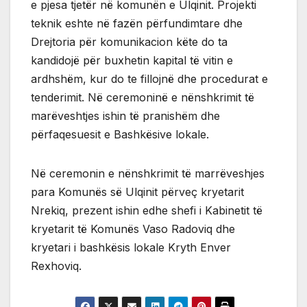
e pjesa tjetër në komunën e Ulqinit. Projekti
teknik eshte në fazën përfundimtare dhe
Drejtoria për komunikacion këte do ta
kandidojë për buxhetin kapital të vitin e
ardhshëm, kur do te fillojnë dhe procedurat e
tenderimit. Në ceremoninë e nënshkrimit të
marëveshtjes ishin të pranishëm dhe
përfaqesuesit e Bashkësive lokale.
Në ceremonin e nënshkrimit të marrëveshjes
para Komunës së Ulqinit përveç kryetarit
Nrekiq, prezent ishin edhe shefi i Kabinetit të
kryetarit të Komunës Vaso Radoviq dhe
kryetari i bashkësis lokale Kryth Enver
Rexhoviq.