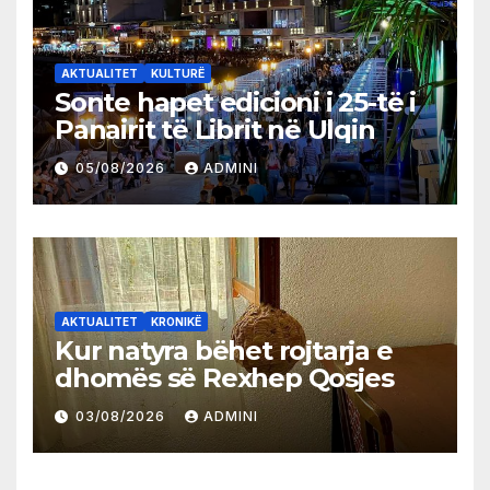
AKTUALITET
KULTURË
Sonte hapet edicioni i 25-të i
Panairit të Librit në Ulqin
05/08/2026
ADMINI
AKTUALITET
KRONIKË
Kur natyra bëhet rojtarja e
dhomës së Rexhep Qosjes
03/08/2026
ADMINI