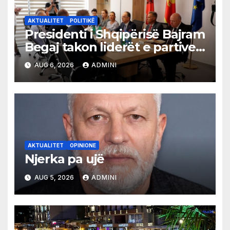
AKTUALITET
POLITIKË
Presidenti i Shqipërisë Bajram
Begaj takon liderët e partive
shqiptare në Ulqin
AUG 6, 2026
ADMINI
AKTUALITET
OPINIONE
Njerka pa ujë
AUG 5, 2026
ADMINI