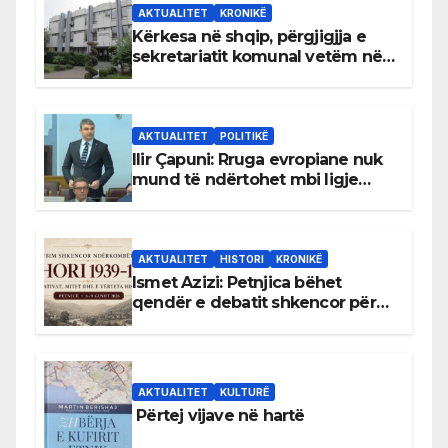
AKTUALITET
KRONIKË
Kërkesa në shqip, përgjigjja e
sekretariatit komunal vetëm në
gjuhën malazeze
AKTUALITET
POLITIKË
Ilir Çapuni: Rruga evropiane nuk
mund të ndërtohet mbi ligje
antikushtetuese
AKTUALITET
HISTORI
KRONIKË
Ismet Azizi: Petnjica bëhet
qendër e debatit shkencor për
Bihorin gjatë viteve 1939–1948
AKTUALITET
KULTURË
Përtej vijave në hartë