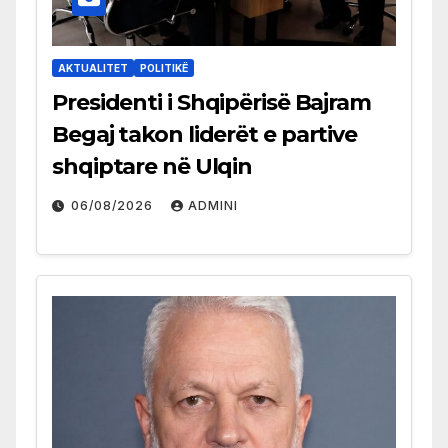
AKTUALITET
POLITIKË
Presidenti i Shqipërisë Bajram
Begaj takon liderët e partive
shqiptare në Ulqin
06/08/2026
ADMINI