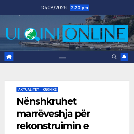
Skip
10/08/2026
2:20 pm
to
content
AKTUALITET
KRONIKË
Nënshkruhet
marrëveshja për
rekonstruimin e