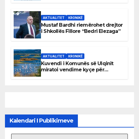
AKTUALITET
KRONIKË
Mustaf Bardhi riemërohet drejtor
i Shkollës Fillore “Bedri Elezaga”
AKTUALITET
KRONIKË
Kuvendi i Komunës së Ulqinit
miratoi vendime kyçe për
mbrojtjen e natyrës dhe
menaxhimin e qëndrueshëm të
burimeve më të çmuara
Kalendari I Publikimeve