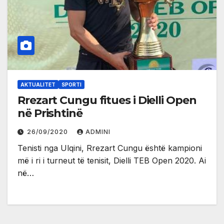
AKTUALITET
SPORTI
Rrezart Cungu fitues i Dielli Open
në Prishtinë
26/09/2020
ADMINI
Tenisti nga Ulqini, Rrezart Cungu është kampioni
më i ri i turneut të tenisit, Dielli TEB Open 2020. Ai
në…