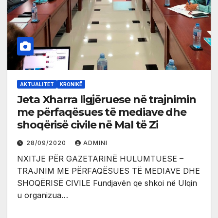
AKTUALITET
KRONIKË
Jeta Xharra ligjëruese në trajnimin
me përfaqësues të mediave dhe
shoqërisë civile në Mal të Zi
28/09/2020
ADMINI
NXITJE PËR GAZETARINË HULUMTUESE –
TRAJNIM ME PËRFAQËSUES TË MEDIAVE DHE
SHOQËRISË CIVILE Fundjavën qe shkoi në Ulqin
u organizua…