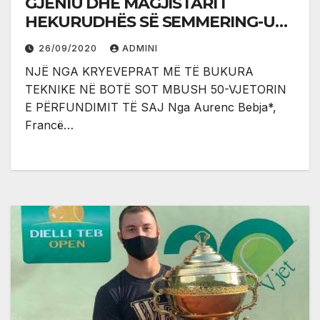
GJENIU DHE MAGJISTARI I
HEKURUDHËS SË SEMMERING-UT,
NJË NGA KRYEVEPRAT MË TË
26/09/2020
ADMINI
BUKURA TEKNIKE NË BOTË
NJË NGA KRYEVEPRAT MË TË BUKURA
TEKNIKE NË BOTË SOT MBUSH 50-VJETORIN
E PËRFUNDIMIT TË SAJ Nga Aurenc Bebja*,
Francë…