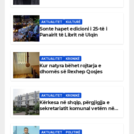
AKTUALITET
KULTURË
Sonte hapet edicioni i 25-të i
Panairit të Librit në Ulqin
AKTUALITET
KRONIKË
Kur natyra bëhet rojtarja e
dhomës së Rexhep Qosjes
AKTUALITET
KRONIKË
Kërkesa në shqip, përgjigjja e
sekretariatit komunal vetëm në
gjuhën malazeze
AKTUALITET
POLITIKË