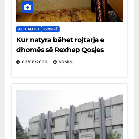
AKTUALITET
KRONIKË
Kur natyra bëhet rojtarja e
dhomës së Rexhep Qosjes
03/08/2026
ADMINI