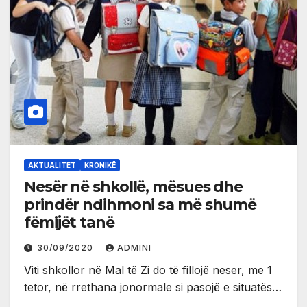
AKTUALITET
KRONIKË
Nesër në shkollë, mësues dhe
prindër ndihmoni sa më shumë
fëmijët tanë
30/09/2020
ADMINI
Viti shkollor në Mal të Zi do të fillojë neser, me 1
tetor, në rrethana jonormale si pasojë e situatës…