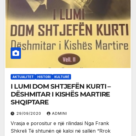
AKTUALITET
HISTORI
KULTURË
I LUMI DOM SHTJEFËN KURTI –
DËSHMITAR I KISHËS MARTIRE
SHQIPTARE
29/09/2020
ADMINI
Vrasja e porositur e një rilindasi Nga Frank
Shkreli Të shtunën që kaloi në sallën “Rrok