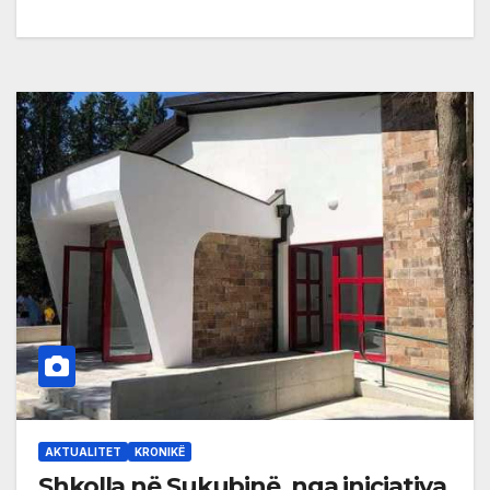
AKTUALITET
KRONIKË
Shkolla në Sukubinë, nga iniciativa