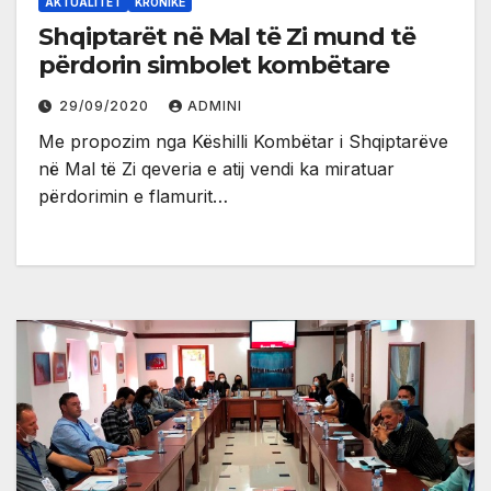
AKTUALITET
KRONIKË
Shqiptarët në Mal të Zi mund të
përdorin simbolet kombëtare
29/09/2020
ADMINI
Me propozim nga Këshilli Kombëtar i Shqiptarëve
në Mal të Zi qeveria e atij vendi ka miratuar
përdorimin e flamurit…