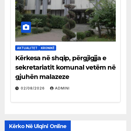
AKTUALITET
KRONIKË
Kërkesa në shqip, përgjigjja e
sekretariatit komunal vetëm në
gjuhën malazeze
02/08/2026
ADMINI
Kërko Në Ulqini Online