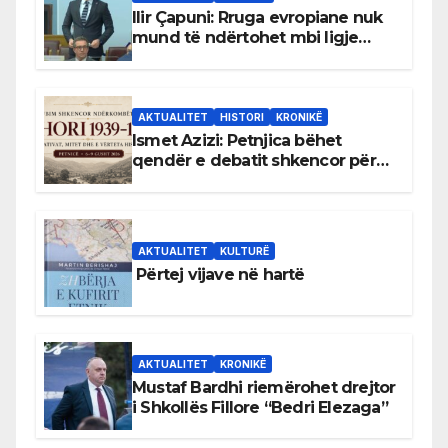
Ilir Çapuni: Rruga evropiane nuk
mund të ndërtohet mbi ligje
antikushtetuese
AKTUALITET
HISTORI
KRONIKË
Ismet Azizi: Petnjica bëhet
qendër e debatit shkencor për
Bihorin gjatë viteve 1939–1948
AKTUALITET
KULTURË
Përtej vijave në hartë
AKTUALITET
KRONIKË
Mustaf Bardhi riemërohet drejtor
i Shkollës Fillore “Bedri Elezaga”