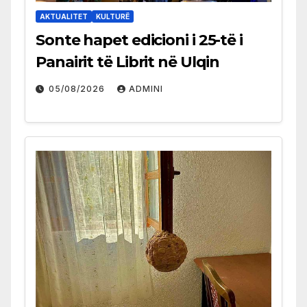
AKTUALITET
KULTURË
Sonte hapet edicioni i 25-të i
Panairit të Librit në Ulqin
05/08/2026
ADMINI