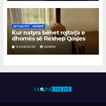
AKTUALITET
KRONIKË
Kur natyra bëhet rojtarja e
dhomës së Rexhep Qosjes
03/08/2026
ADMINI