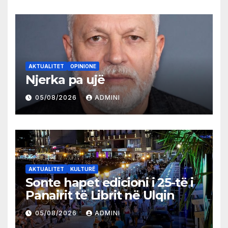
AKTUALITET
OPINIONE
Njerka pa ujë
05/08/2026
ADMINI
AKTUALITET
KULTURË
Sonte hapet edicioni i 25-të i
Panairit të Librit në Ulqin
05/08/2026
ADMINI