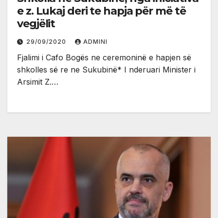
e z. Lukaj deri te hapja për më të
vegjëlit
29/09/2020
ADMINI
Fjalimi i Cafo Bogës ne ceremoninë e hapjen së
shkolles së re ne Sukubinë* I nderuari Minister i
Arsimit Z.…