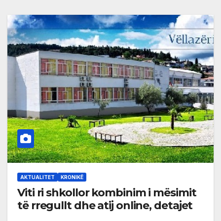
AKTUALITET
KRONIKË
Viti ri shkollor kombinim i mësimit
të rregullt dhe atij online, detajet