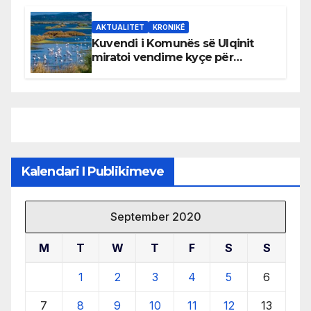
AKTUALITET
KRONIKË
Kuvendi i Komunës së Ulqinit
miratoi vendime kyçe për
mbrojtjen e natyrës dhe
menaxhimin e qëndrueshëm të
burimeve më të çmuara
Kalendari I Publikimeve
September 2020
M
T
W
T
F
S
S
1
2
3
4
5
6
7
8
9
10
11
12
13