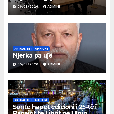
partive shqiptare në Ulqin
06/08/2026
ADMINI
AKTUALITET
OPINIONE
Njerka pa ujë
05/08/2026
ADMINI
AKTUALITET
KULTURË
Sonte hapet edicioni i 25-të i
Panairit të Librit në Ulqin