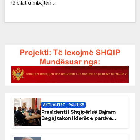
të cilat u mbajtën…
AKTUALITET
POLITIKË
Presidenti i Shqipërisë Bajram
Begaj takon liderët e partive
shqiptare në Ulqin