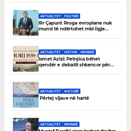
AKTUALITET
POLITIKË
Ilir Çapuni: Rruga evropiane nuk
mund të ndërtohet mbi ligje
antikushtetuese
AKTUALITET
HISTORI
KRONIKË
Ismet Azizi: Petnjica bëhet
qendër e debatit shkencor për
Bihorin gjatë viteve 1939–1948
AKTUALITET
KULTURË
Përtej vijave në hartë
AKTUALITET
KRONIKË