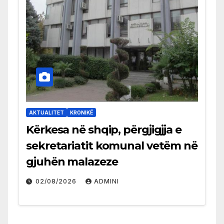
AKTUALITET
KRONIKË
Kërkesa në shqip, përgjigjja e
sekretariatit komunal vetëm në
gjuhën malazeze
02/08/2026
ADMINI