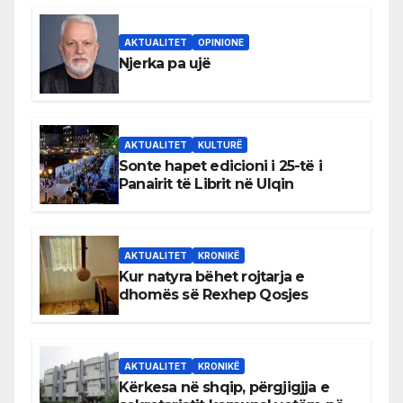
AKTUALITET
OPINIONE
Njerka pa ujë
AKTUALITET
KULTURË
Sonte hapet edicioni i 25-të i
Panairit të Librit në Ulqin
AKTUALITET
KRONIKË
Kur natyra bëhet rojtarja e
dhomës së Rexhep Qosjes
AKTUALITET
KRONIKË
Kërkesa në shqip, përgjigjja e