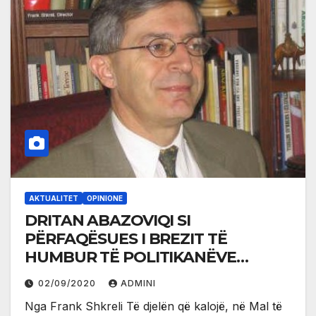
AKTUALITET
OPINIONE
DRITAN ABAZOVIQI SI
PËRFAQËSUES I BREZIT TË
HUMBUR TË POLITIKANËVE
SHQIPTARË
02/09/2020
ADMINI
Nga Frank Shkreli Të djelën që kalojë, në Mal të