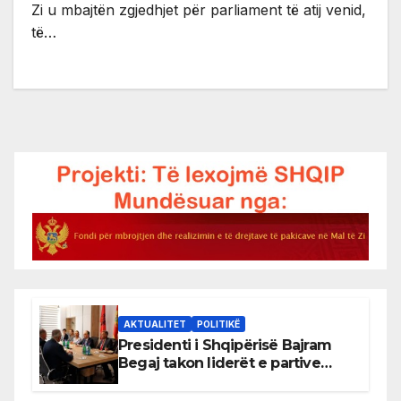
Zi u mbajtën zgjedhjet për parliament të atij venid,
të…
AKTUALITET
POLITIKË
Presidenti i Shqipërisë Bajram
Begaj takon liderët e partive
shqiptare në Ulqin