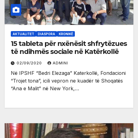
AKTUALITET
DIASPORA
KRONIKË
15 tableta për nxënësit shfrytëzues
të ndihmës sociale në Katërkollë
02/09/2020
ADMINI
Në IPSHF “Bedri Elezaga” Katerkollë, Fondacioni
“Trojet tona”, icili vepron ne kuadër të Shoqatës
“Ana e Malit” në New York,…