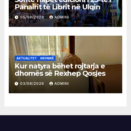
Panairit të Librit në Ulqin
05/08/2026
ADMINI
AKTUALITET
KRONIKË
Kur natyra bëhet rojtarja e
dhomës së Rexhep Qosjes
03/08/2026
ADMINI