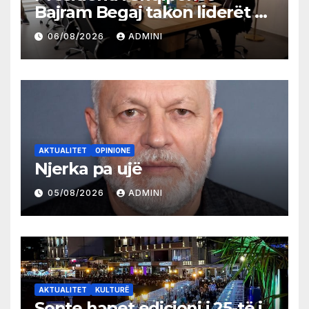
Bajram Begaj takon liderët e
partive shqiptare në Ulqin
06/08/2026
ADMINI
AKTUALITET
OPINIONE
Njerka pa ujë
05/08/2026
ADMINI
AKTUALITET
KULTURË
Sonte hapet edicioni i 25-të i