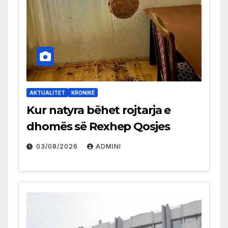
AKTUALITET
KRONIKË
Kur natyra bëhet rojtarja e
dhomës së Rexhep Qosjes
03/08/2026
ADMINI