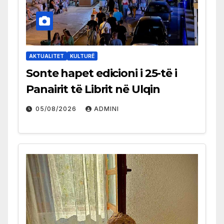
AKTUALITET
KULTURË
Sonte hapet edicioni i 25-të i
Panairit të Librit në Ulqin
05/08/2026
ADMINI