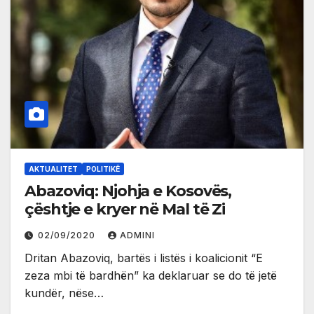
AKTUALITET
POLITIKË
Abazoviq: Njohja e Kosovës,
çështje e kryer në Mal të Zi
02/09/2020
ADMINI
Dritan Abazoviq, bartës i listës i koalicionit “E
zeza mbi të bardhën” ka deklaruar se do të jetë
kundër, nëse…