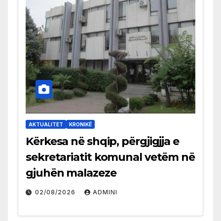
AKTUALITET
KRONIKË
Kërkesa në shqip, përgjigjja e
sekretariatit komunal vetëm në
gjuhën malazeze
02/08/2026
ADMINI