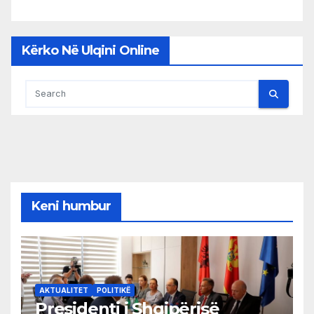
Kërko Në Ulqini Online
Keni humbur
AKTUALITET
POLITIKË
Presidenti i Shqipërisë