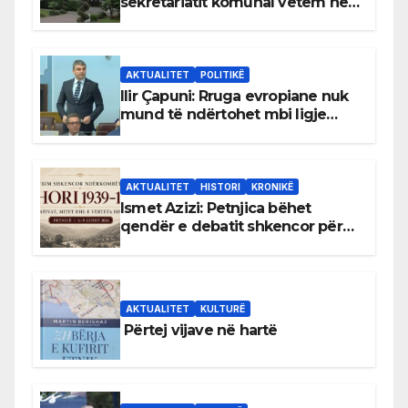
sekretariatit komunal vetëm në
gjuhën malazeze
AKTUALITET
POLITIKË
Ilir Çapuni: Rruga evropiane nuk
mund të ndërtohet mbi ligje
antikushtetuese
AKTUALITET
HISTORI
KRONIKË
Ismet Azizi: Petnjica bëhet
qendër e debatit shkencor për
Bihorin gjatë viteve 1939–1948
AKTUALITET
KULTURË
Përtej vijave në hartë