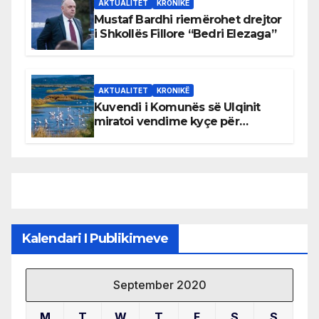
AKTUALITET
KRONIKË
Mustaf Bardhi riemërohet drejtor
i Shkollës Fillore “Bedri Elezaga”
AKTUALITET
KRONIKË
Kuvendi i Komunës së Ulqinit
miratoi vendime kyçe për
mbrojtjen e natyrës dhe
menaxhimin e qëndrueshëm të
burimeve më të çmuara
Kalendari I Publikimeve
September 2020
M
T
W
T
F
S
S