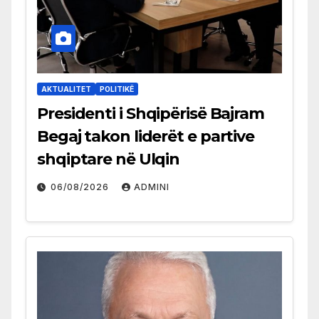
AKTUALITET
POLITIKË
Presidenti i Shqipërisë Bajram
Begaj takon liderët e partive
shqiptare në Ulqin
06/08/2026
ADMINI