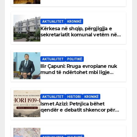
AKTUALITET
KRONIKË
Kërkesa në shqip, përgjigjja e
sekretariatit komunal vetëm në
gjuhën malazeze
AKTUALITET
POLITIKË
Ilir Çapuni: Rruga evropiane nuk
mund të ndërtohet mbi ligje
antikushtetuese
AKTUALITET
HISTORI
KRONIKË
Ismet Azizi: Petnjica bëhet
qendër e debatit shkencor për
Bihorin gjatë viteve 1939–1948