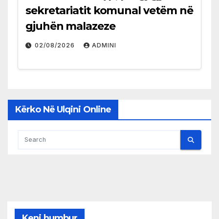
sekretariatit komunal vetëm në
gjuhën malazeze
02/08/2026
ADMINI
Kërko Në Ulqini Online
Keni humbur