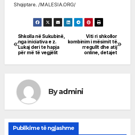
Shqiptare. /MALESIA.ORG/
Shkolla në Sukubinë,
Viti ri shkollor
Post
nga iniciativa e z.
kombinim i mësimit të
Lukaj deri te hapja
rregullt dhe atij
navigation
për më të vegjëlit
online, detajet
By
admini
Publikime të ngjashme