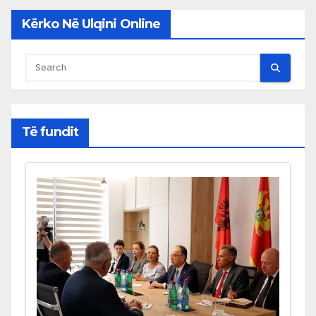
Kërko Në Ulqini Online
Të fundit