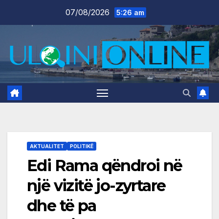
Skip
07/08/2026
5:26 am
to
content
AKTUALITET
POLITIKË
Edi Rama qëndroi në
një vizitë jo-zyrtare
dhe të pa