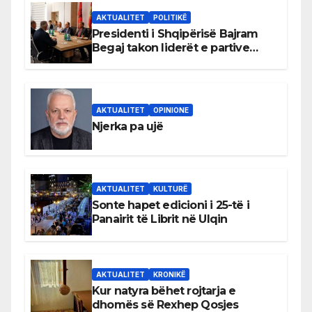
AKTUALITET
POLITIKË
Presidenti i Shqipërisë Bajram
Begaj takon liderët e partive
shqiptare në Ulqin
AKTUALITET
OPINIONE
Njerka pa ujë
AKTUALITET
KULTURË
Sonte hapet edicioni i 25-të i
Panairit të Librit në Ulqin
AKTUALITET
KRONIKË
Kur natyra bëhet rojtarja e
dhomës së Rexhep Qosjes