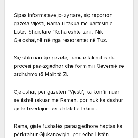
Sipas informatave jo-zyrtare, siç raporton
gazeta Vijesti, Rama u takua me bartësin e
Listës Shqiptare “Koha është tani”, Nik
Gjeloshaj,në një nga restorantet në Tuz.
Siç shkruan kjo gazetë, temë e takimit ishte
procesi pas-zgjedhor dhe formimi i Qeversië së
ardhshme të Malit të Zi.
Gjeloshaj, për gazetën “Vjesti”, ka konfirmuar
se është takuar me Ramen, por nuk ka dashur
që të bisedojnë për detalet e takimit.
Rama, gjatë fushatës parazgjedhore haptas ka
përkrahur Gjukanoviqin, por edhe Listën