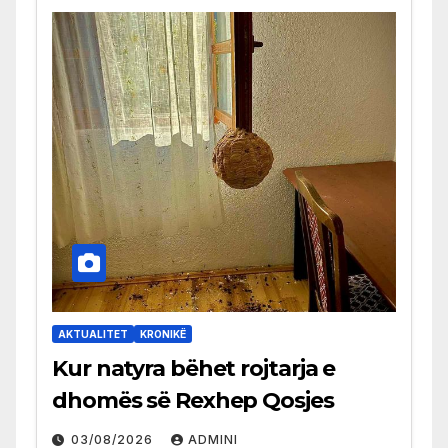
AKTUALITET
KRONIKË
Kur natyra bëhet rojtarja e
dhomës së Rexhep Qosjes
03/08/2026
ADMINI