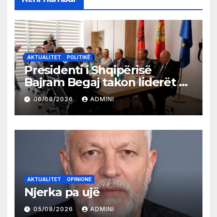
AKTUALITET
POLITIKË
Presidenti i Shqipërisë
Bajram Begaj takon liderët e
partive shqiptare në Ulqin
06/08/2026
ADMINI
AKTUALITET
OPINIONE
Njerka pa ujë
05/08/2026
ADMINI