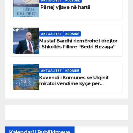
AKTUALITET
KULTURË
Përtej vijave në hartë
AKTUALITET
KRONIKË
Mustaf Bardhi riemërohet drejtor
i Shkollës Fillore “Bedri Elezaga”
AKTUALITET
KRONIKË
Kuvendi i Komunës së Ulqinit
miratoi vendime kyçe për
mbrojtjen e natyrës dhe
menaxhimin e qëndrueshëm të
burimeve më të çmuara
Kalendari I Publikimeve