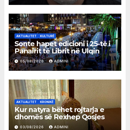
AKTUALITET
KULTURË
Sonte hapet edicioni i 25-të i
Panairit të Librit në Ulqin
05/08/2026
ADMINI
AKTUALITET
KRONIKË
Kur natyra bëhet rojtarja e
dhomës së Rexhep Qosjes
03/08/2026
ADMINI