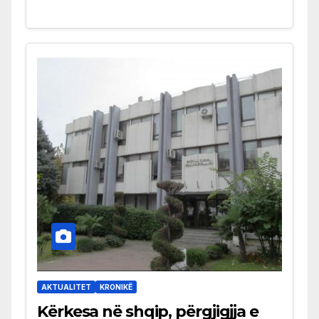
AKTUALITET
KRONIKË
Kërkesa në shqip, përgjigjja e