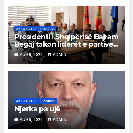
AKTUALITET
POLITIKË
Presidenti i Shqipërisë Bajram
Begaj takon liderët e partive
shqiptare në Ulqin
AUG 6, 2026
ADMINI
AKTUALITET
OPINIONE
Njerka pa ujë
AUG 5, 2026
ADMINI