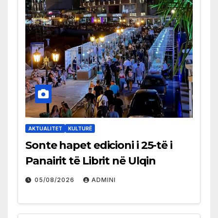
AKTUALITET
KULTURË
Sonte hapet edicioni i 25-të i
Panairit të Librit në Ulqin
05/08/2026
ADMINI