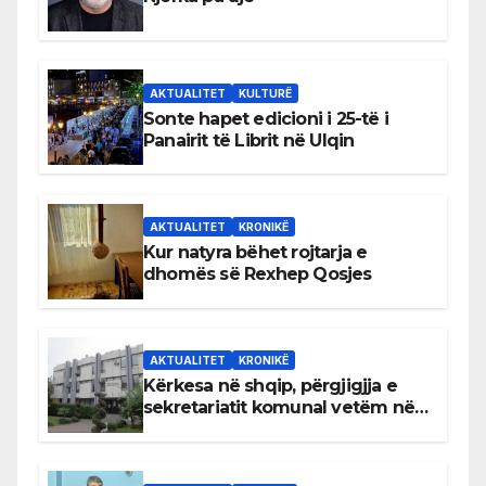
AKTUALITET
KULTURË
Sonte hapet edicioni i 25-të i
Panairit të Librit në Ulqin
AKTUALITET
KRONIKË
Kur natyra bëhet rojtarja e
dhomës së Rexhep Qosjes
AKTUALITET
KRONIKË
Kërkesa në shqip, përgjigjja e
sekretariatit komunal vetëm në
gjuhën malazeze