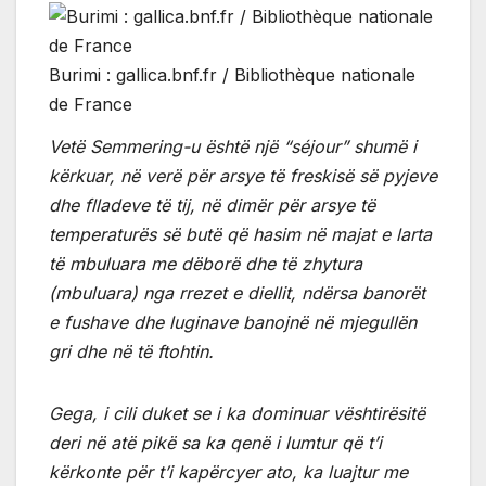
Burimi : gallica.bnf.fr / Bibliothèque nationale
de France
Vetë Semmering-u është një “séjour” shumë i
kërkuar, në verë për arsye të freskisë së pyjeve
dhe flladeve të tij, në dimër për arsye të
temperaturës së butë që hasim në majat e larta
të mbuluara me dëborë dhe të zhytura
(mbuluara) nga rrezet e diellit, ndërsa banorët
e fushave dhe luginave banojnë në mjegullën
gri dhe në të ftohtin.
Gega, i cili duket se i ka dominuar vështirësitë
deri në atë pikë sa ka qenë i lumtur që t’i
kërkonte për t’i kapërcyer ato, ka luajtur me