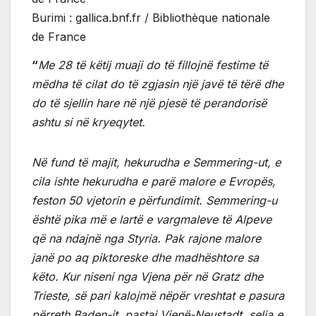
Burimi : gallica.bnf.fr / Bibliothèque nationale
de France
“
Me 28 të këtij muaji do të fillojnë festime të
mëdha të cilat do të zgjasin një javë të tërë dhe
do të sjellin hare në një pjesë të perandorisë
ashtu si në kryeqytet.
Në fund të majit, hekurudha e Semmering-ut, e
cila ishte hekurudha e parë malore e Evropës,
feston 50 vjetorin e përfundimit.
Semmering-u
është pika më e lartë e vargmaleve të Alpeve
që na ndajnë nga Styria.
Pak rajone malore
janë po aq piktoreske dhe madhështore sa
këto.
Kur niseni nga Vjena për në Gratz dhe
Trieste, së pari kalojmë nëpër vreshtat e pasura
përreth Baden-it, pastaj Vjenë-Neustadt, selia e