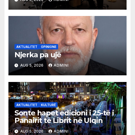
AKTUALITET
OPINIONE
Njerka pa ujë
AUG 5, 2026
ADMINI
AKTUALITET
KULTURË
Sonte hapet edicioni i 25-të i
Panairit të Librit në Ulqin
AUG 5, 2026
ADMINI