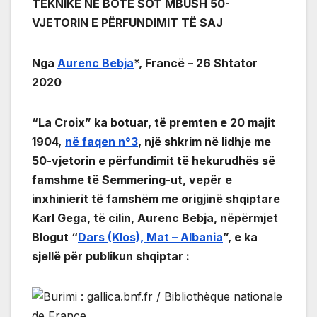
TEKNIKE NË BOTË SOT MBUSH 50-
VJETORIN E PËRFUNDIMIT TË SAJ
Nga
Aurenc Bebja
*, Francë – 26 Shtator
2020
“La Croix” ka botuar, të premten e 20 majit
1904,
në faqen n°3
, një shkrim në lidhje me
50-vjetorin e përfundimit të hekurudhës së
famshme të Semmering-ut, vepër e
inxhinierit të famshëm me origjinë shqiptare
Karl Gega, të cilin, Aurenc Bebja, nëpërmjet
Blogut “
Dars (Klos), Mat – Albania
”, e ka
sjellë për publikun shqiptar :