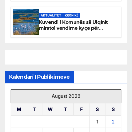
AKTUALITET
KRONIKË
Kuvendi i Komunës së Ulqinit
miratoi vendime kyçe për
mbrojtjen e natyrës dhe
menaxhimin e qëndrueshëm të
burimeve më të çmuara
Kalendari I Publikimeve
August 2026
M
T
W
T
F
S
S
1
2