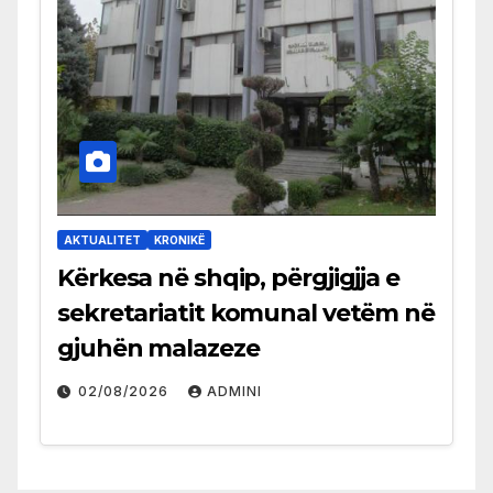
AKTUALITET
KRONIKË
Kërkesa në shqip, përgjigjja e
sekretariatit komunal vetëm në
gjuhën malazeze
02/08/2026
ADMINI