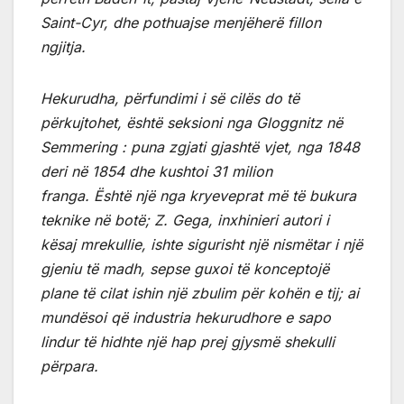
Saint-Cyr, dhe pothuajse menjëherë fillon
ngjitja.
Hekurudha, përfundimi i së cilës do të
përkujtohet, është seksioni nga Gloggnitz në
Semmering : puna zgjati gjashtë vjet, nga 1848
deri në 1854 dhe kushtoi 31 milion
franga.
Është një nga kryeveprat më të bukura
teknike në botë;
Z. Gega, inxhinieri autori i
kësaj mrekullie, ishte sigurisht një nismëtar i një
gjeniu të madh,
sepse guxoi të konceptojë
plane të cilat ishin një zbulim për kohën e tij;
ai
mundësoi që industria hekurudhore e sapo
lindur të hidhte një hap prej gjysmë shekulli
përpara.