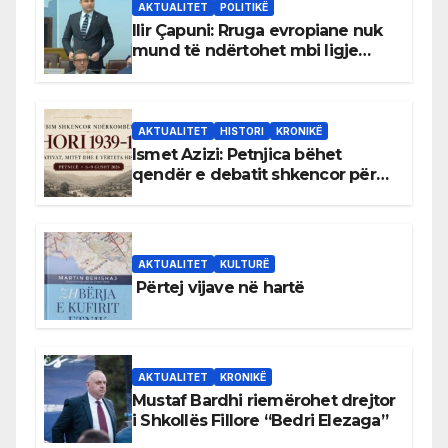
AKTUALITET
POLITIKË
Ilir Çapuni: Rruga evropiane nuk
mund të ndërtohet mbi ligje
antikushtetuese
AKTUALITET
HISTORI
KRONIKË
Ismet Azizi: Petnjica bëhet
qendër e debatit shkencor për
Bihorin gjatë viteve 1939–1948
AKTUALITET
KULTURË
Përtej vijave në hartë
AKTUALITET
KRONIKË
Mustaf Bardhi riemërohet drejtor
i Shkollës Fillore “Bedri Elezaga”