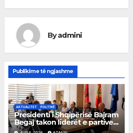
By
admini
Publikime të ngjashme
AKTUALITET
POLITIKË
Presidenti i Shqipërisë Bajram
Begaj takon liderët e partive
shqiptare në Ulqin
AUG 6, 2026
ADMINI