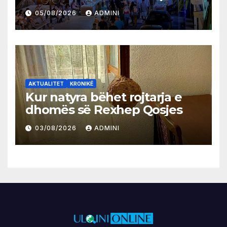
05/08/2026
ADMINI
AKTUALITET
KRONIKË
Kur natyra bëhet rojtarja e
dhomës së Rexhep Qosjes
03/08/2026
ADMINI