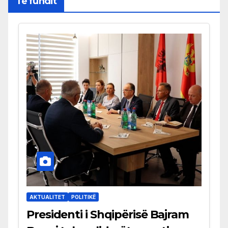
Të fundit
AKTUALITET
POLITIKË
Presidenti i Shqipërisë Bajram