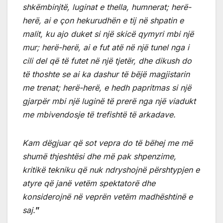
shkëmbinjtë, luginat e thella, humnerat;
herë-
herë, ai e çon hekurudhën e tij në shpatin e
malit,
ku ajo duket si një skicë qymyri mbi një
mur; herë-herë, ai e fut atë në një tunel nga i
cili del që të futet në një tjetër, dhe dikush do
të thoshte se ai ka dashur të bëjë magjistarin
me trenat;
herë-herë, e hedh papritmas si një
gjarpër mbi një luginë të prerë nga një viadukt
me mbivendosje të trefishtë të arkadave.
Kam dëgjuar që sot vepra do të bëhej me më
shumë thjeshtësi dhe më pak shpenzime,
kritikë tekniku që nuk ndryshojnë përshtypjen e
atyre që janë vetëm spektatorë dhe
konsiderojnë në veprën vetëm madhështinë e
saj.
”