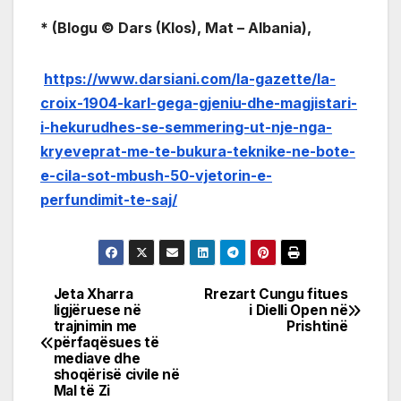
* (Blogu © Dars (Klos), Mat – Albania),
https://www.darsiani.com/la-gazette/la-
croix-1904-karl-gega-gjeniu-dhe-magjistari-
i-hekurudhes-se-semmering-ut-nje-nga-
kryeveprat-me-te-bukura-teknike-ne-bote-
e-cila-sot-mbush-50-vjetorin-e-
perfundimit-te-saj/
Jeta Xharra
Rrezart Cungu fitues
Post
ligjëruese në
i Dielli Open në
trajnimin me
Prishtinë
navigation
përfaqësues të
mediave dhe
shoqërisë civile në
Mal të Zi