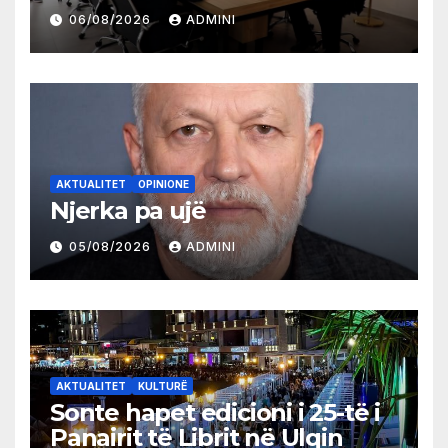
partive shqiptare në Ulqin
06/08/2026
ADMINI
AKTUALITET
OPINIONE
Njerka pa ujë
05/08/2026
ADMINI
AKTUALITET
KULTURË
Sonte hapet edicioni i 25-të i
Panairit të Librit në Ulqin