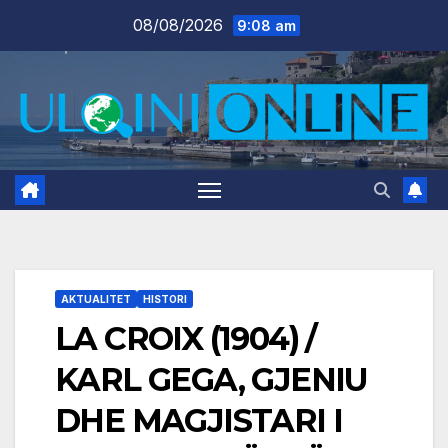
Skip
08/08/2026
9:08 am
to
content
AKTUALITET
HISTORI
LA CROIX (1904) /
KARL GEGA, GJENIU
DHE MAGJISTARI I