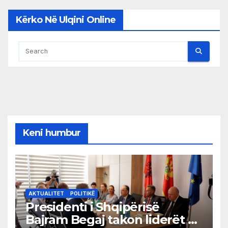
Kërko Në Ulqini Online
Keni humbur
AKTUALITET
POLITIKË
Presidenti i Shqipërisë
Bajram Begaj takon liderët e