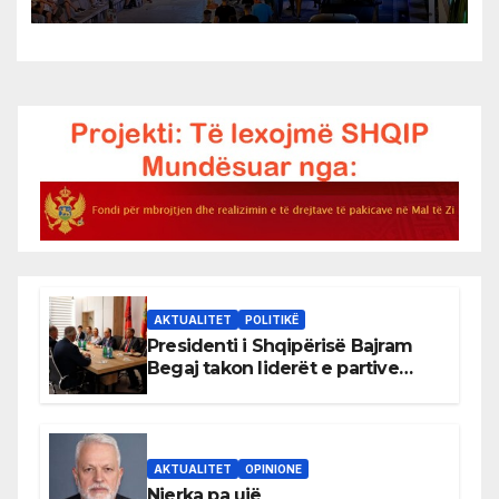
AKTUALITET
POLITIKË
Presidenti i Shqipërisë Bajram
Begaj takon liderët e partive
shqiptare në Ulqin
AKTUALITET
OPINIONE
Njerka pa ujë