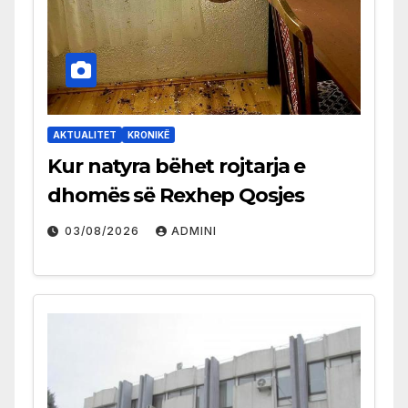
AKTUALITET
KRONIKË
Kur natyra bëhet rojtarja e
dhomës së Rexhep Qosjes
03/08/2026
ADMINI