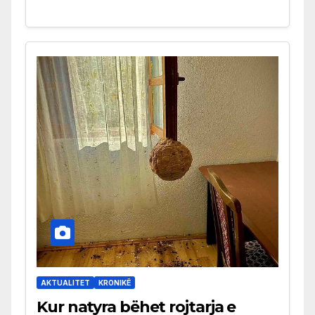
AKTUALITET
KRONIKË
Kur natyra bëhet rojtarja e