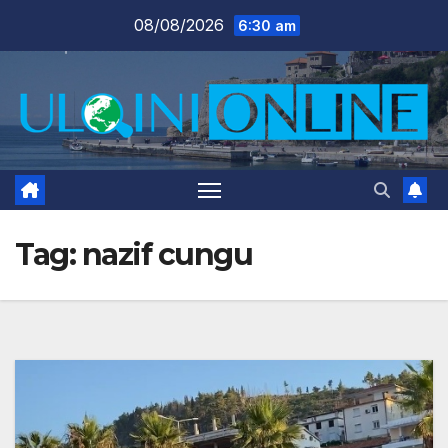
Skip
08/08/2026
6:30 am
to
content
Tag:
nazif cungu