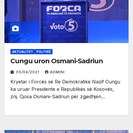
AKTUALITET
POLITIKË
Cungu uron Osmani-Sadriun
05/04/2021
ADMINI
Kryetar i Forcës së Re Demokratike Nazif Cungu
ka uruar Presidente e Republikës së Kosovës,
znj. Cjosa Osmani-Sadriun për zgjedhjen…