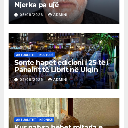
Njerka pa ujë
05/08/2026
ADMINI
AKTUALITET
KULTURË
Sonte hapet edicioni i 25-të i
Panairit të Librit në Ulqin
05/08/2026
ADMINI
AKTUALITET
KRONIKË
Kur natyra bëhet rojtarja e