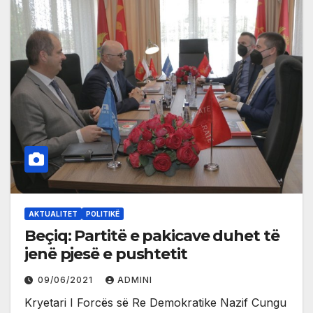
AKTUALITET
POLITIKË
Beçiq: Partitë e pakicave duhet të
jenë pjesë e pushtetit
09/06/2021
ADMINI
Kryetari I Forcës së Re Demokratike Nazif Cungu