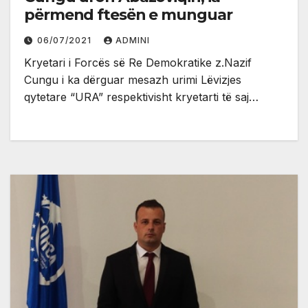
përmend ftesën e munguar
06/07/2021
ADMINI
Kryetari i Forcës së Re Demokratike z.Nazif
Cungu i ka dërguar mesazh urimi Lëvizjes
qytetare “URA” respektivisht kryetarti të saj…