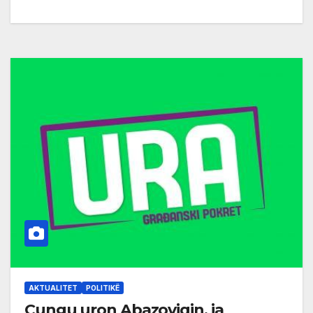
AKTUALITET
POLITIKË
Cungu uron Abazoviqin, ia