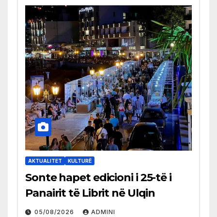
AKTUALITET
KULTURË
Sonte hapet edicioni i 25-të i
Panairit të Librit në Ulqin
05/08/2026
ADMINI