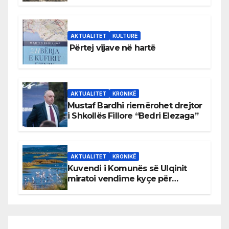
AKTUALITET
KULTURË
Përtej vijave në hartë
AKTUALITET
KRONIKË
Mustaf Bardhi riemërohet drejtor
i Shkollës Fillore “Bedri Elezaga”
AKTUALITET
KRONIKË
Kuvendi i Komunës së Ulqinit
miratoi vendime kyçe për
mbrojtjen e natyrës dhe
menaxhimin e qëndrueshëm të
burimeve më të çmuara