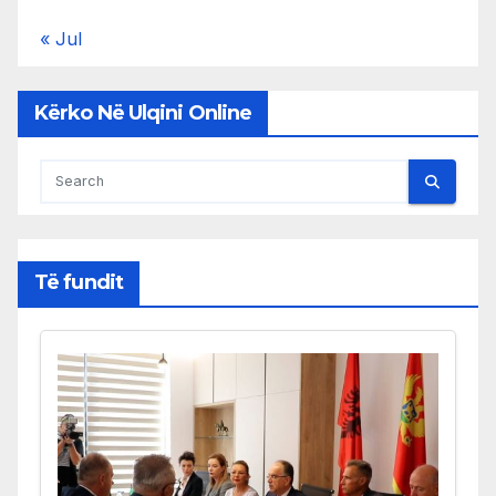
« Jul
Kërko Në Ulqini Online
Të fundit