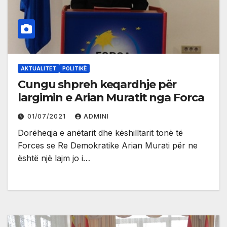
AKTUALITET
POLITIKË
Cungu shpreh keqardhje për
largimin e Arian Muratit nga Forca
01/07/2021
ADMINI
Dorëheqja e anëtarit dhe këshilltarit tonë të
Forces se Re Demokratike Arian Murati për ne
është një lajm jo i…