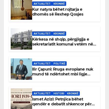
AKTUALITET
KRONIKË
Kur natyra bëhet rojtarja e
dhomës së Rexhep Qosjes
AKTUALITET
KRONIKË
Kërkesa në shqip, përgjigjja e
sekretariatit komunal vetëm në
gjuhën malazeze
AKTUALITET
POLITIKË
Ilir Çapuni: Rruga evropiane nuk
mund të ndërtohet mbi ligje
antikushtetuese
AKTUALITET
HISTORI
KRONIKË
Ismet Azizi: Petnjica bëhet
qendër e debatit shkencor për
Bihorin gjatë viteve 1939–1948