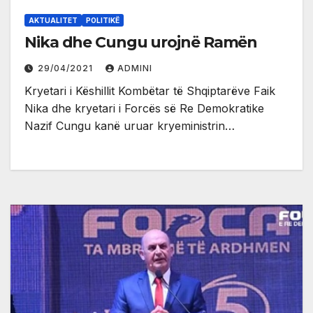
AKTUALITET
POLITIKË
Nika dhe Cungu urojnë Ramën
29/04/2021
ADMINI
Kryetari i Këshillit Kombëtar të Shqiptarëve Faik
Nika dhe kryetari i Forcës së Re Demokratike
Nazif Cungu kanë uruar kryeministrin…