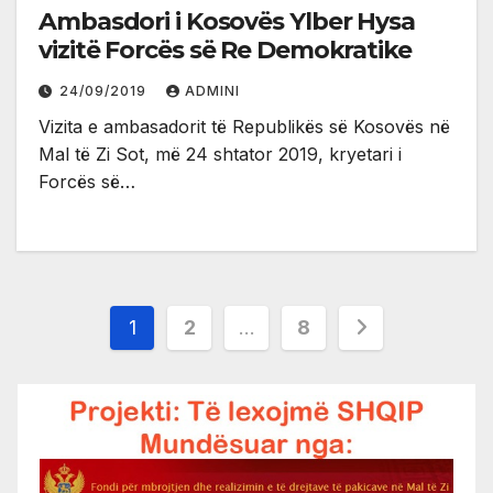
Ambasdori i Kosovës Ylber Hysa
vizitë Forcës së Re Demokratike
24/09/2019
ADMINI
Vizita e ambasadorit të Republikës së Kosovës në
Mal të Zi Sot, më 24 shtator 2019, kryetari i
Forcës së…
Posts
1
2
…
8
pagination