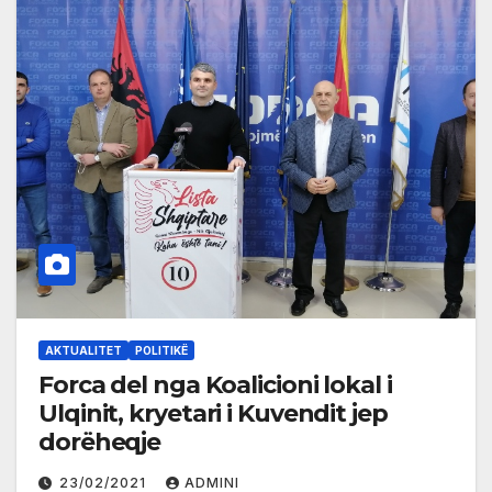
AKTUALITET
POLITIKË
Forca del nga Koalicioni lokal i
Ulqinit, kryetari i Kuvendit jep
dorëheqje
23/02/2021
ADMINI