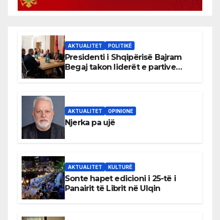
AKTUALITET
POLITIKË
Presidenti i Shqipërisë Bajram
Begaj takon liderët e partive
shqiptare në Ulqin
AKTUALITET
OPINIONE
Njerka pa ujë
AKTUALITET
KULTURË
Sonte hapet edicioni i 25-të i
Panairit të Librit në Ulqin