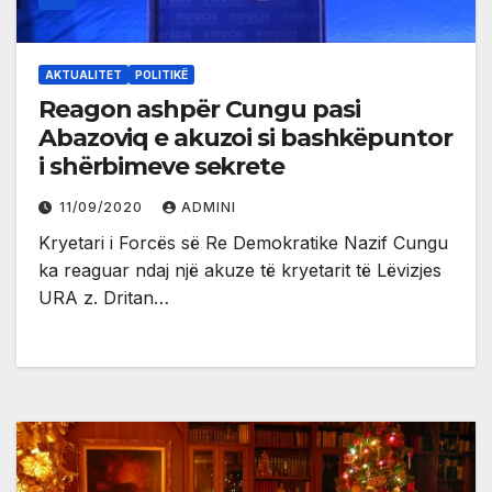
AKTUALITET
POLITIKË
Reagon ashpër Cungu pasi
Abazoviq e akuzoi si bashkëpuntor
i shërbimeve sekrete
11/09/2020
ADMINI
Kryetari i Forcës së Re Demokratike Nazif Cungu
ka reaguar ndaj një akuze të kryetarit të Lëvizjes
URA z. Dritan…