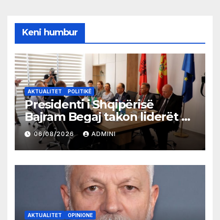
Keni humbur
AKTUALITET
POLITIKË
Presidenti i Shqipërisë
Bajram Begaj takon liderët e
partive shqiptare në Ulqin
06/08/2026
ADMINI
AKTUALITET
OPINIONE