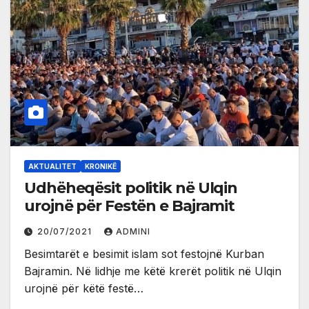
AKTUALITET
KRONIKË
Udhëheqësit politik në Ulqin
urojnë për Festën e Bajramit
20/07/2021
ADMINI
Besimtarët e besimit islam sot festojnë Kurban
Bajramin. Në lidhje me këtë krerët politik në Ulqin
urojnë për këtë festë…