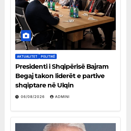
AKTUALITET
POLITIKË
Presidenti i Shqipërisë Bajram
Begaj takon liderët e partive
shqiptare në Ulqin
06/08/2026
ADMINI