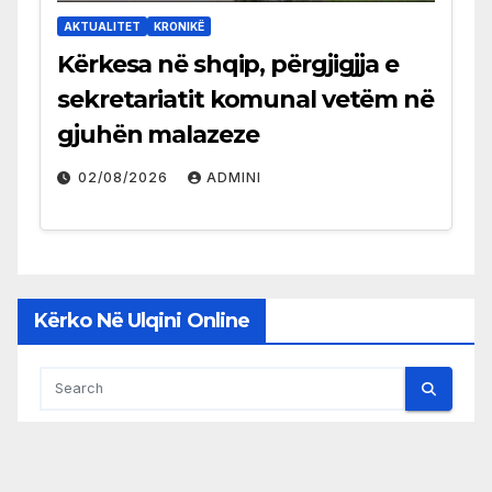
AKTUALITET
KRONIKË
Kërkesa në shqip, përgjigjja e
sekretariatit komunal vetëm në
gjuhën malazeze
02/08/2026
ADMINI
Kërko Në Ulqini Online