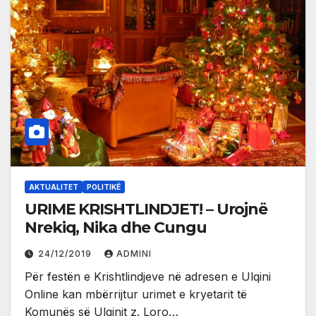
AKTUALITET
POLITIKË
URIME KRISHTLINDJET! – Urojnë
Nrekiq, Nika dhe Cungu
24/12/2019
ADMINI
Për festën e Krishtlindjeve në adresen e Ulqini
Online kan mbërrijtur urimet e kryetarit të
Komunës së Ulqinit z. Loro…