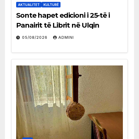
AKTUALITET
KULTURË
Sonte hapet edicioni i 25-të i
Panairit të Librit në Ulqin
05/08/2026
ADMINI