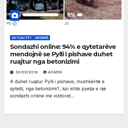
AKTUALITET
KRONIKË
Sondazhi online: 94% e qytetarëve
mendojnë se Pylli i pishave duhet
ruajtur nga betonizimi
30/09/2019
ADMINI
A duhet ruajtur Pylli i pishave, mushkëritë e
qytetit, nga betonizimi?, kjo ishte pyetja e një
sondazhi online me vizitoret…