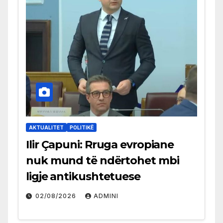
AKTUALITET
POLITIKË
Ilir Çapuni: Rruga evropiane
nuk mund të ndërtohet mbi
ligje antikushtetuese
02/08/2026
ADMINI