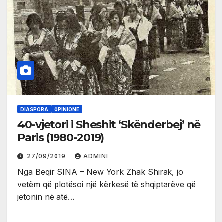
DIASPORA
OPINIONE
40-vjetori i Sheshit ‘Skënderbej’ në
Paris (1980-2019)
27/09/2019
ADMINI
Nga Beqir SINA – New York Zhak Shirak, jo
vetëm që plotësoi një kërkesë të shqiptarëve që
jetonin në atë…