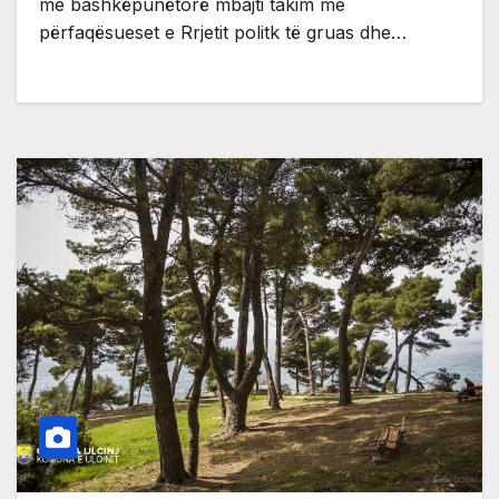
me bashkëpunëtorë mbajti takim me
përfaqësueset e Rrjetit politk të gruas dhe…