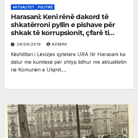
AKTUALITET
POLITIKË
Harasani: Keni rënë dakord të
shkatërroni pyllin e pishave për
shkak të korrupsionit, çfarë ti
trashigojmë fëmijëve tanë
28/09/2019
ADMINI
Këshilltari i Lëvizjes qytetare URA Ilir Harasani ka
dalur me kumtesë për shtyp lidhur me aktualitetin
në Komunën e Ulqinit.…