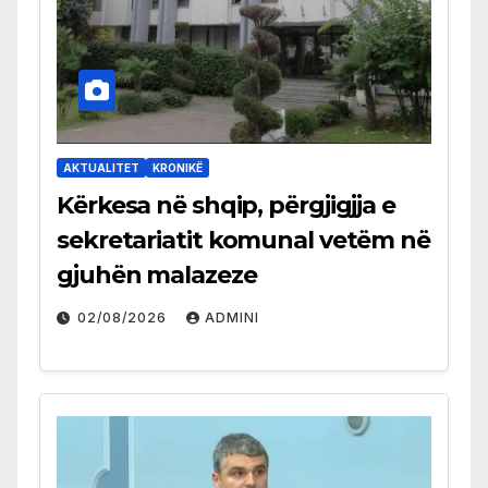
AKTUALITET
KRONIKË
Kërkesa në shqip, përgjigjja e
sekretariatit komunal vetëm në
gjuhën malazeze
02/08/2026
ADMINI