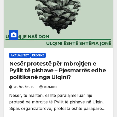
AKTUALITET
KRONIKË
Nesër protestë për mbrojtjen e
Pyllit të pishave – Pjesmarrës edhe
politikanë nga Ulqini?
30/09/2019
ADMINI
Nesër, të marten, është paralajmëruar një
protesë në mbrojtje të Pyllit të pishave në Ulqin.
Sipas organizatorëve, protesta është paraparë…