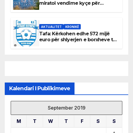
miratoi vendime kyçe për
mbrojtjen e natyrës dhe
menaxhimin e qëndrueshëm të
burimeve më të çmuara
AKTUALITET
KRONIKË
Tafa: Kërkohen edhe 572 mijë
euro për shlyerjen e borxheve të
KF Otrant – Salaj kërkoi sqarime
nga drejtuesit e klubit
Kalendari I Publikimeve
September 2019
M
T
W
T
F
S
S