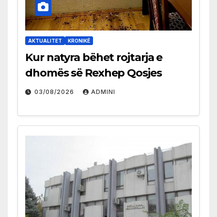
AKTUALITET
KRONIKË
Kur natyra bëhet rojtarja e
dhomës së Rexhep Qosjes
03/08/2026
ADMINI