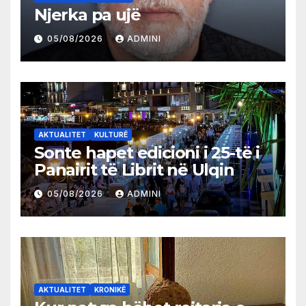
Njerka pa ujë
05/08/2026
ADMINI
AKTUALITET
KULTURË
Sonte hapet edicioni i 25-të i
Panairit të Librit në Ulqin
05/08/2026
ADMINI
AKTUALITET
KRONIKË