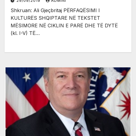
29/09/2019
ADMINI
Shkruan: Ali Gjeçbritaj PËRFAQËSIMI I
KULTURËS SHQIPTARE NË TEKSTET
MËSIMORE NË CIKLIN E PARË DHE TË DYTË
(kl. I-V) TË…