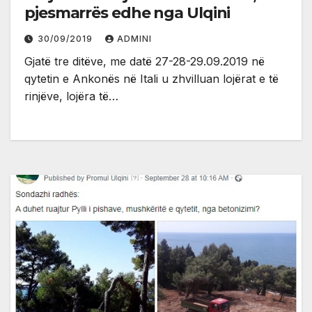
pjesmarrës edhe nga Ulqini
30/09/2019
ADMINI
Gjatë tre ditëve, me datë 27-28-29.09.2019 në
qytetin e Ankonës në Itali u zhvilluan lojërat e të
rinjëve, lojëra të…