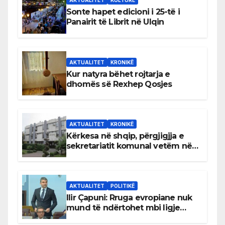
AKTUALITET
KULTURË
Sonte hapet edicioni i 25-të i
Panairit të Librit në Ulqin
AKTUALITET
KRONIKË
Kur natyra bëhet rojtarja e
dhomës së Rexhep Qosjes
AKTUALITET
KRONIKË
Kërkesa në shqip, përgjigjja e
sekretariatit komunal vetëm në
gjuhën malazeze
AKTUALITET
POLITIKË
Ilir Çapuni: Rruga evropiane nuk
mund të ndërtohet mbi ligje
antikushtetuese