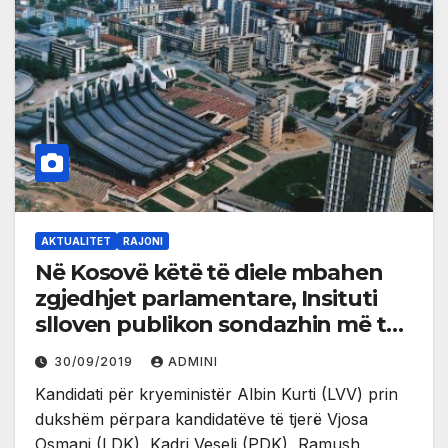
AKTUALITET
RAJONI
Në Kosovë këtë të diele mbahen
zgjedhjet parlamentare, Insituti
slloven publikon sondazhin më të
ri
30/09/2019
ADMINI
Kandidati për kryeministër Albin Kurti (LVV) prin
dukshëm përpara kandidatëve të tjerë Vjosa
Osmani (LDK), Kadri Veseli (PDK), Ramush