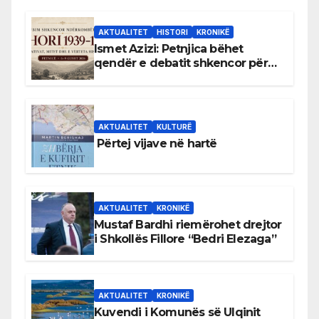
AKTUALITET
HISTORI
KRONIKË
Ismet Azizi: Petnjica bëhet
qendër e debatit shkencor për
Bihorin gjatë viteve 1939–1948
AKTUALITET
KULTURË
Përtej vijave në hartë
AKTUALITET
KRONIKË
Mustaf Bardhi riemërohet drejtor
i Shkollës Fillore “Bedri Elezaga”
AKTUALITET
KRONIKË
Kuvendi i Komunës së Ulqinit