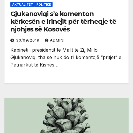
AKTUALITET
POLITIKË
Gjukanoviqi s’e komenton
kërkesën e Irinejit për tërheqje të
njohjes së Kosovës
30/09/2019
ADMINI
Kabineti i presidentit të Malit të Zi, Millo
Gjukanoviq, tha se nuk do t’i komentojë “pritjet” e
Patriarkut të Kishës…