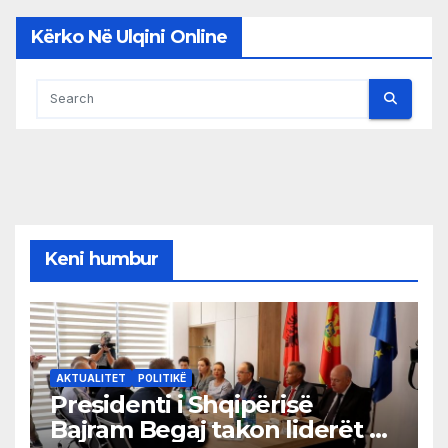
Kërko Në Ulqini Online
Keni humbur
AKTUALITET
POLITIKË
Presidenti i Shqipërisë
Bajram Begaj takon liderët e