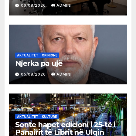
partive shqiptare në Ulqin
06/08/2026
ADMINI
AKTUALITET
OPINIONE
Njerka pa ujë
05/08/2026
ADMINI
AKTUALITET
KULTURË
Sonte hapet edicioni i 25-të i
Panairit të Librit në Ulqin