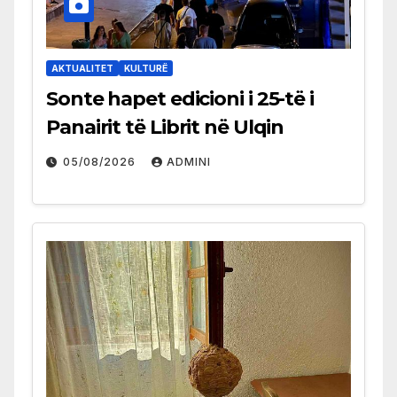
AKTUALITET
KULTURË
Sonte hapet edicioni i 25-të i
Panairit të Librit në Ulqin
05/08/2026
ADMINI