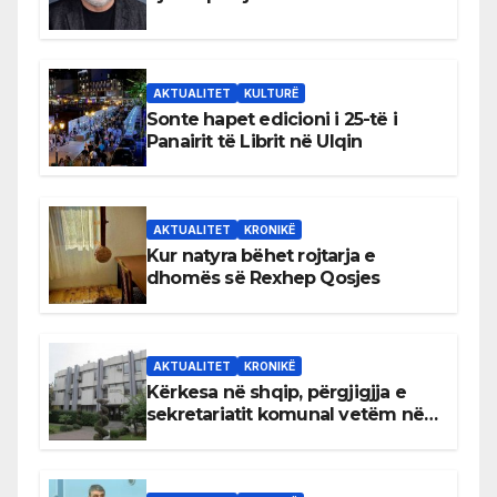
AKTUALITET
KULTURË
Sonte hapet edicioni i 25-të i
Panairit të Librit në Ulqin
AKTUALITET
KRONIKË
Kur natyra bëhet rojtarja e
dhomës së Rexhep Qosjes
AKTUALITET
KRONIKË
Kërkesa në shqip, përgjigjja e
sekretariatit komunal vetëm në
gjuhën malazeze