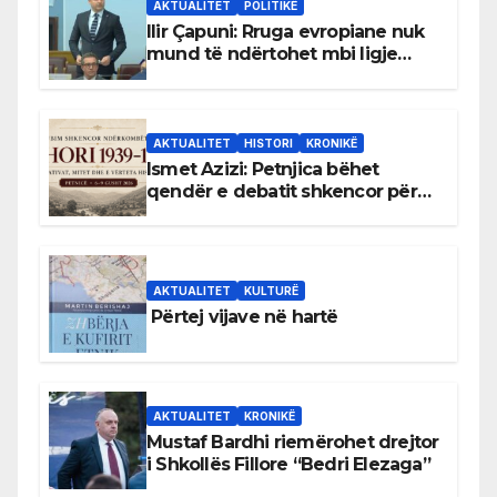
AKTUALITET
POLITIKË
Ilir Çapuni: Rruga evropiane nuk
mund të ndërtohet mbi ligje
antikushtetuese
AKTUALITET
HISTORI
KRONIKË
Ismet Azizi: Petnjica bëhet
qendër e debatit shkencor për
Bihorin gjatë viteve 1939–1948
AKTUALITET
KULTURË
Përtej vijave në hartë
AKTUALITET
KRONIKË
Mustaf Bardhi riemërohet drejtor
i Shkollës Fillore “Bedri Elezaga”