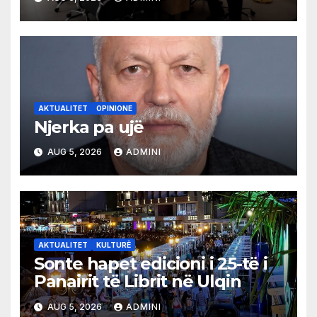
AKTUALITET
OPINIONE
Njerka pa ujë
AUG 5, 2026
ADMINI
AKTUALITET
KULTURË
Sonte hapet edicioni i 25-të i
Panairit të Librit në Ulqin
AUG 5, 2026
ADMINI