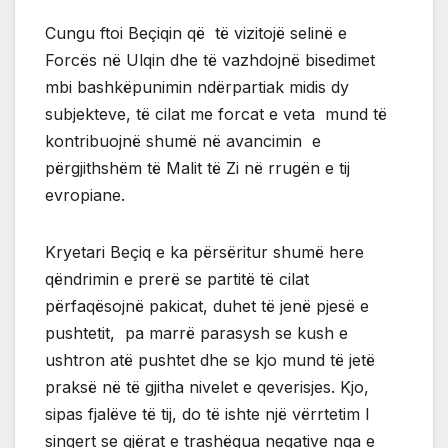
Cungu ftoi Beçiqin që të vizitojë selinë e
Forcës në Ulqin dhe të vazhdojnë bisedimet
mbi bashkëpunimin ndërpartiak midis dy
subjekteve, të cilat me forcat e veta mund të
kontribuojnë shumë në avancimin e
përgjithshëm të Malit të Zi në rrugën e tij
evropiane.
Kryetari Beçiq e ka përsëritur shumë here
qëndrimin e prerë se partitë të cilat
përfaqësojnë pakicat, duhet të jenë pjesë e
pushtetit, pa marrë parasysh se kush e
ushtron atë pushtet dhe se kjo mund të jetë
praksë në të gjitha nivelet e qeverisjes. Kjo,
sipas fjalëve të tij, do të ishte një vërrtetim I
sinqert se gjërat e trashëgua negative nga e