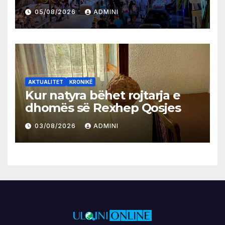
05/08/2026
ADMINI
AKTUALITET
KRONIKË
Kur natyra bëhet rojtarja e
dhomës së Rexhep Qosjes
03/08/2026
ADMINI