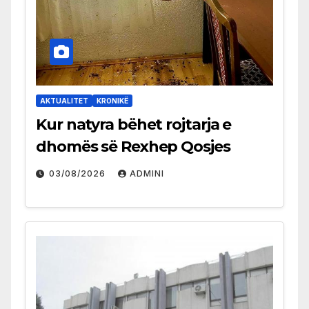
AKTUALITET
KRONIKË
Kur natyra bëhet rojtarja e
dhomës së Rexhep Qosjes
03/08/2026
ADMINI