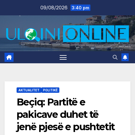
Skip
09/08/2026
3:40 pm
to
content
AKTUALITET
POLITIKË
Beçiq: Partitë e
pakicave duhet të
jenë pjesë e pushtetit