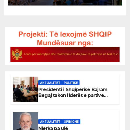
AKTUALITET
POLITIKË
Presidenti i Shqipërisë Bajram
Begaj takon liderët e partive
shqiptare në Ulqin
AKTUALITET
OPINIONE
Njerka pa ujë