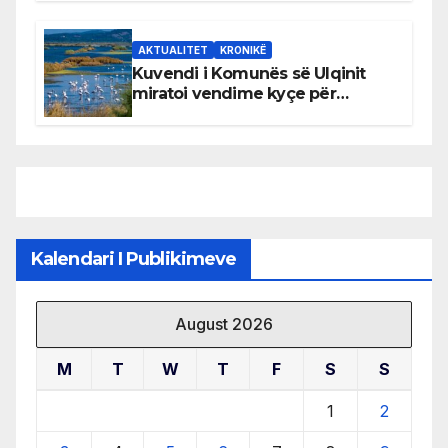
AKTUALITET
KRONIKË
Kuvendi i Komunës së Ulqinit
miratoi vendime kyçe për
mbrojtjen e natyrës dhe
menaxhimin e qëndrueshëm të
burimeve më të çmuara
Kalendari I Publikimeve
August 2026
M
T
W
T
F
S
S
1
2