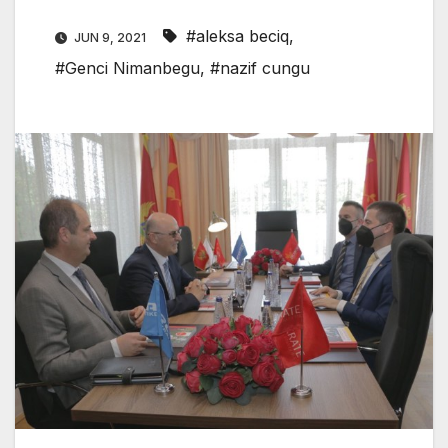
#aleksa beciq
,
JUN 9, 2021
#Genci Nimanbegu
,
#nazif cungu