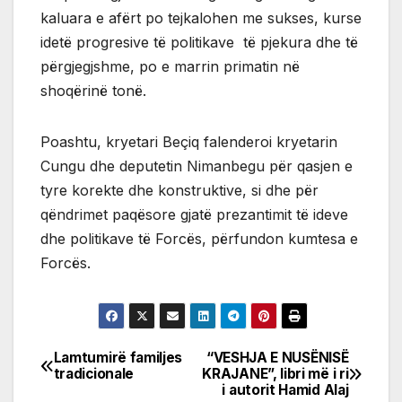
kaluara e afërt po tejkalohen me sukses, kurse
idetë progresive të politikave të pjekura dhe të
përgjegjshme, po e marrin primatin në
shoqërinë tonë.
Poashtu, kryetari Beçiq falenderoi kryetarin
Cungu dhe deputetin Nimanbegu për qasjen e
tyre korekte dhe konstruktive, si dhe për
qëndrimet paqësore gjatë prezantimit të ideve
dhe politikave të Forcës, përfundon kumtesa e
Forcës.
Lamtumirë familjes
“VESHJA E NUSËNISË
Post
tradicionale
KRAJANE”, libri më i ri
i autorit Hamid Alaj