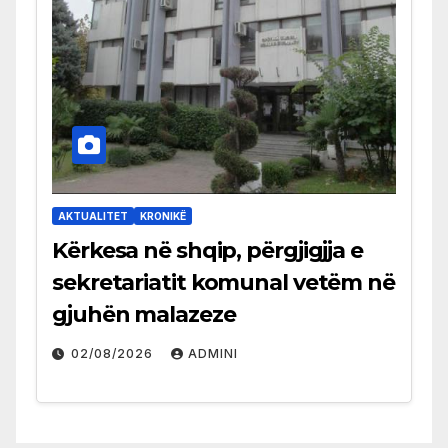
AKTUALITET
KRONIKË
Kërkesa në shqip, përgjigjja e
sekretariatit komunal vetëm në
gjuhën malazeze
02/08/2026
ADMINI