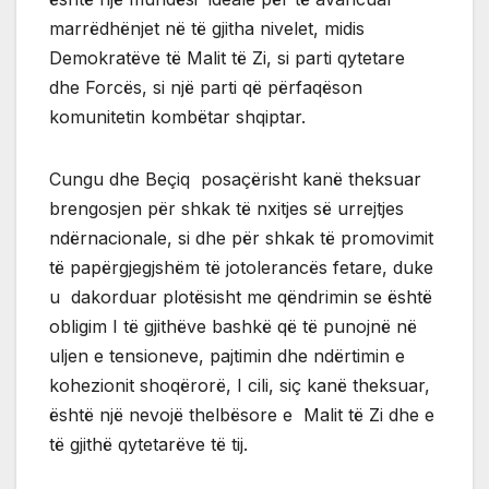
marrëdhënjet në të gjitha nivelet, midis
Demokratëve të Malit të Zi, si parti qytetare
dhe Forcës, si një parti që përfaqëson
komunitetin kombëtar shqiptar.
Cungu dhe Beçiq posaçërisht kanë theksuar
brengosjen për shkak të nxitjes së urrejtjes
ndërnacionale, si dhe për shkak të promovimit
të papërgjegjshëm të jotolerancës fetare, duke
u dakorduar plotësisht me qëndrimin se është
obligim I të gjithëve bashkë që të punojnë në
uljen e tensioneve, pajtimin dhe ndërtimin e
kohezionit shoqërorë, I cili, siç kanë theksuar,
është një nevojë thelbësore e Malit të Zi dhe e
të gjithë qytetarëve të tij.