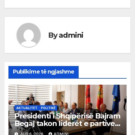
navigation
By
admini
Publikime të ngjashme
AKTUALITET
POLITIKË
Presidenti i Shqipërisë Bajram
Begaj takon liderët e partive
shqiptare në Ulqin
AUG 6, 2026
ADMINI