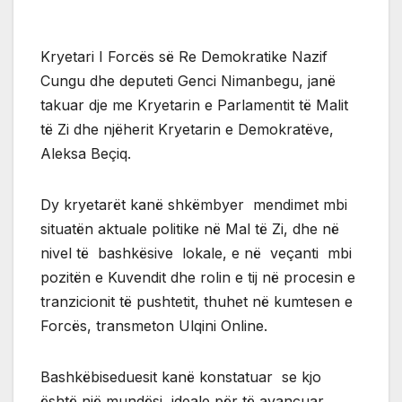
Kryetari I Forcës së Re Demokratike Nazif
Cungu dhe deputeti Genci Nimanbegu, janë
takuar dje me Kryetarin e Parlamentit të Malit
të Zi dhe njëherit Kryetarin e Demokratëve,
Aleksa Beçiq.
Dy kryetarët kanë shkëmbyer mendimet mbi
situatën aktuale politike në Mal të Zi, dhe në
nivel të bashkësive lokale, e në veçanti mbi
pozitën e Kuvendit dhe rolin e tij në procesin e
tranzicionit të pushtetit, thuhet në kumtesen e
Forcës, transmeton Ulqini Online.
Bashkëbiseduesit kanë konstatuar se kjo
është një mundësi ideale për të avancuar