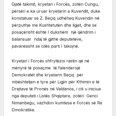
Gjatë takimit, kryetari i Forcës, zotëri Cungu,
përsëri e ka uruar kryetarin e Kuvendit, duke
konstatuar se Z. Beçiq udhëheq Kuvendin në
përputhje me Kushtetutën dhe ligjet, dhe se
posaçërisht është I dukshëm një qëndrim i
balansuar ndaj të gjithë deputetëve,
pavarësisht se cilës parti I takojnë.
Kryetari i Forcës shfrytëzoi rastin që në
mënyrë të posaçme të falenderojë
Demokratët dhe kryetarin Beçiq për
mbështetjen e tyre për Ligjin për Kthimin e të
Drejtave të Pronës në Valdanos, i cili u iniciua
nga deputeti i Listës Shqiptare, zotëri Genci
Nimanbegu, vazhdon kumtesa e Forcës së Re
Dmokratike.