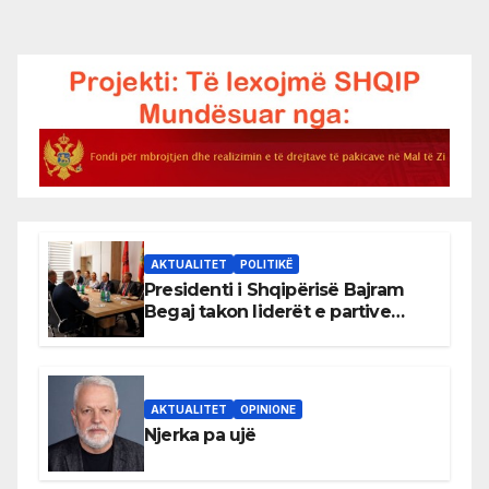
AKTUALITET
POLITIKË
Presidenti i Shqipërisë Bajram
Begaj takon liderët e partive
shqiptare në Ulqin
AKTUALITET
OPINIONE
Njerka pa ujë