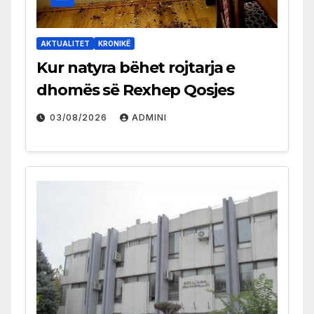
AKTUALITET
KRONIKË
Kur natyra bëhet rojtarja e
dhomës së Rexhep Qosjes
03/08/2026
ADMINI