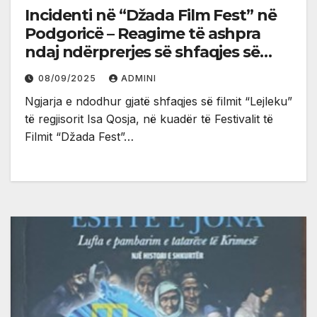
Incidenti në “Džada Film Fest” në
Podgoricë – Reagime të ashpra
ndaj ndërprerjes së shfaqjes së
filmit në gjuhën shqipe
08/09/2025
ADMINI
Ngjarja e ndodhur gjatë shfaqjes së filmit “Lejleku”
të regjisorit Isa Qosja, në kuadër të Festivalit të
Filmit “Džada Fest”…