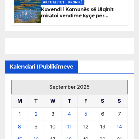
AKTUALITET
KRONIKË
Kuvendi i Komunës së Ulqinit
miratoi vendime kyçe për
mbrojtjen e natyrës dhe
menaxhimin e qëndrueshëm të
burimeve më të çmuara
Kalendari I Publikimeve
September 2025
M
T
W
T
F
S
S
1
2
3
4
5
6
7
8
9
10
11
12
13
14