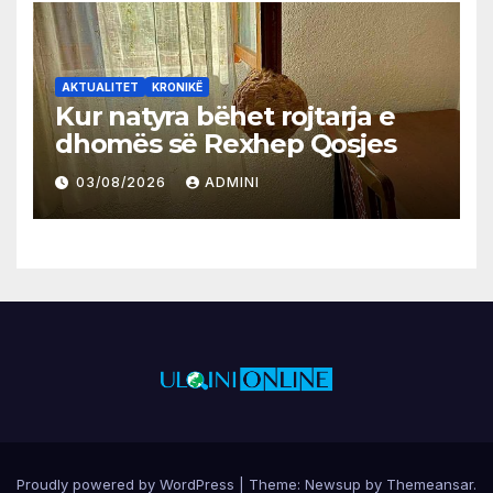
AKTUALITET
KRONIKË
Kur natyra bëhet rojtarja e
dhomës së Rexhep Qosjes
03/08/2026
ADMINI
Proudly powered by WordPress
|
Theme:
Newsup
by
Themeansar
.