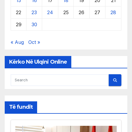
15
16
17
18
19
20
21
22
23
24
25
26
27
28
29
30
« Aug
Oct »
Kërko Në Ulqini Online
Të fundit