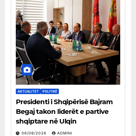
AKTUALITET
POLITIKË
Presidenti i Shqipërisë Bajram
Begaj takon liderët e partive
shqiptare në Ulqin
06/08/2026
ADMINI