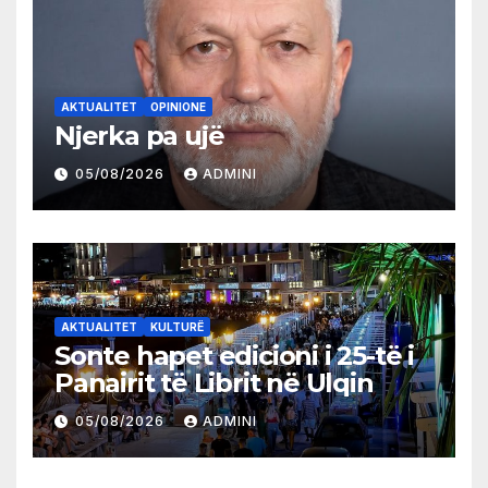
AKTUALITET
OPINIONE
Njerka pa ujë
05/08/2026
ADMINI
AKTUALITET
KULTURË
Sonte hapet edicioni i 25-të i
Panairit të Librit në Ulqin
05/08/2026
ADMINI