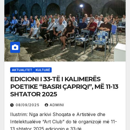
AKTUALITET
KULTURË
EDICIONI I 33-TË I KALIMERËS
POETIKE “BASRI ÇAPRIQI”, MË 11-13
SHTATOR 2025
08/09/2025
ADMINI
Ilustrim: Nga arkivi Shoqata e Artistëve dhe
Intelektualëve “Art Club” do të organizojë më 11-
13 shtator 2025 edicionin e 33-të…