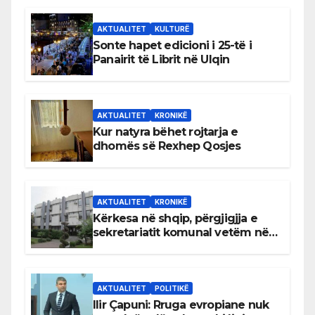
AKTUALITET
KULTURË
Sonte hapet edicioni i 25-të i
Panairit të Librit në Ulqin
AKTUALITET
KRONIKË
Kur natyra bëhet rojtarja e
dhomës së Rexhep Qosjes
AKTUALITET
KRONIKË
Kërkesa në shqip, përgjigjja e
sekretariatit komunal vetëm në
gjuhën malazeze
AKTUALITET
POLITIKË
Ilir Çapuni: Rruga evropiane nuk