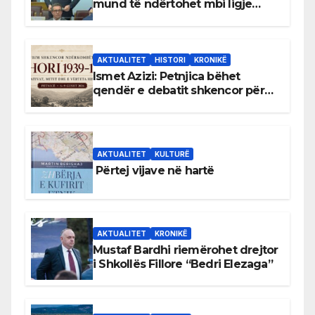
mund të ndërtohet mbi ligje
antikushtetuese
AKTUALITET
HISTORI
KRONIKË
Ismet Azizi: Petnjica bëhet
qendër e debatit shkencor për
Bihorin gjatë viteve 1939–1948
AKTUALITET
KULTURË
Përtej vijave në hartë
AKTUALITET
KRONIKË
Mustaf Bardhi riemërohet drejtor
i Shkollës Fillore “Bedri Elezaga”