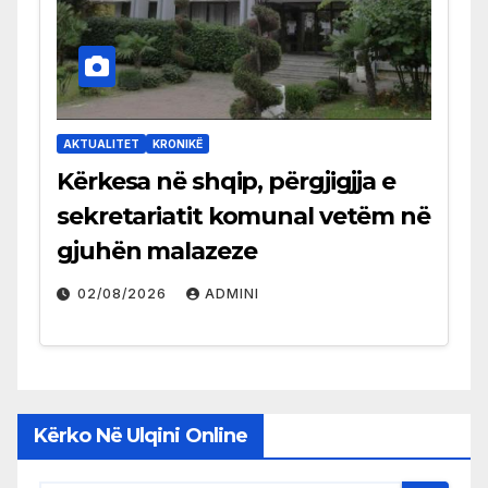
AKTUALITET
KRONIKË
Kërkesa në shqip, përgjigjja e
sekretariatit komunal vetëm në
gjuhën malazeze
02/08/2026
ADMINI
Kërko Në Ulqini Online